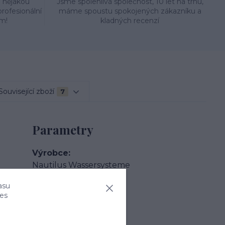
e nějakou
Jsme spolehlivá společnost, 10 let na trhu,
rofesionální
máme spoustu spokojených zákazníku a
m!
kladných recenzí
Související zboží
7
Parametry
Výrobce
Nautilus Wassersysteme
asu
Délka
ies
2930 mm
Šířka