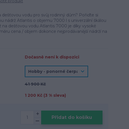
tit produkt
a dešťovou vodu pro svůj rodinný dům? Pořiďte si
ou nádrž Atlantis o objemu 7000 l s univerzální škálou
ž na dešťovou vodu Atlantis 7000 je díky vysoké
oměru cena / objem dokonce nejprodávanější nádrží na
Dočasně není k dispozici
41 900 Kč
1 200 Kč (
3
% sleva)
Přidat do košíku