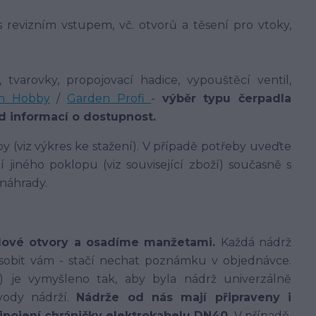
 revizním vstupem, vč. otvorů a těsení pro vtoky,
 tvarovky, propojovací hadice, vypouštěcí ventil,
n Hobby
/
Garden Profi
-
výběr typu čerpadla
 informací o dostupnost.
 (viz výkres ke stažení). V případě potřeby uveďte
jiného poklopu (viz související zboží) současně s
 náhrady.
dové otvory a osadíme manžetami.
Každá nádrž
sobit vám - stačí nechat poznámku v objednávce.
í) je vymyšleno tak, aby byla nádrž univerzálně
vody nádrží.
Nádrže od nás mají připraveny i
řipojení chráničky elektrokabelu DN40.
V případě,