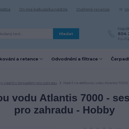
platba
On-line kalkulačka nádrže
Ověřené recenze
Ví
Napiš
604 
Hledat
Po-Pá
kování a retence
Odvodnění a filtrace
Čerpadl
vy nádrží s čerpadlem pro zahradu
Nádrž na dešťovou vodu Atlantis 7000 
u vodu Atlantis 7000 - se
pro zahradu - Hobby