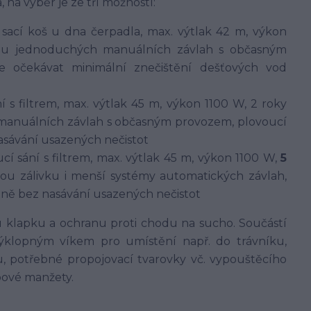
 na výběr je ze tří možností:
: sací koš u dna čerpadla, max. výtlak 42 m, výkon
 u jednoduchých manuálních závlah s občasným
 očekávat minimální znečištění dešťových vod
ní s filtrem, max. výtlak 45 m, výkon 1100 W, 2 roky
anuálních závlah s občasným provozem, plovoucí
nasávání usazených nečistot
ucí sání s filtrem, max. výtlak 45 m, výkon 1100 W,
5
ou zálivku i menší systémy automatických závlah,
adině bez nasávání usazených nečistot
klapku a ochranu proti chodu na sucho. Součástí
výklopným víkem pro umístění např. do trávníku,
, potřebné propojovací tvarovky vč. vypouštěcího
pové manžety.