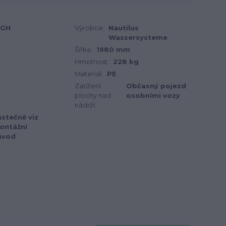
0GH
Výrobce:
Nautilus
Wassersysteme
Šířka:
1980 mm
Hmotnost:
228 kg
Materiál:
PE
Zatížení
Občasný pojezd
plochy nad
osobními vozy
nádrží:
stečně viz
ontážní
ávod