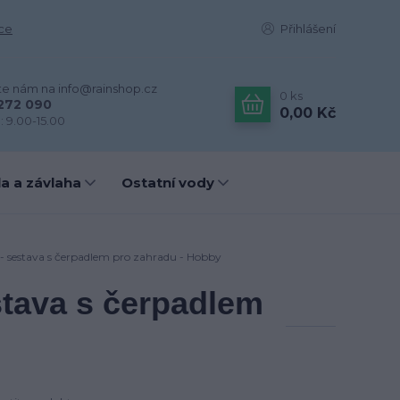
ce
Přihlášení
te nám na info@rainshop.cz
0
ks
272 090
0,00 Kč
: 9.00-15.00
a a závlaha
Ostatní vody
- sestava s čerpadlem pro zahradu - Hobby
stava s čerpadlem