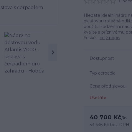
Ohodno
Hledáte ideální nádrž n
plastovou rotačně odlit
použití. Podzemní nádr
kvalitě a příznivému p
české...
celý popis
Dostupnost
Typ čerpadla
Cena před slevou
Ušetříte
40 700 Kč
/
ks
33 636 Kč
bez DPH