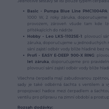
Jednotlivé sestavy se liší pouze typem čerpadla,
Basic - Pumpa Blue Line PMC1004PA
1000 W, 2 roky záruka, doporučujeme
provozem, zároveň všude tam kde lze
přítékajících do nádrže
Hobby - Leo LKS-1102SE-1
: plovoucí sá
záruka, doporučujeme u jednoduchých m
sání zajistí odběr vody blíže hladině bez 
Profi - EASY E-DEEP 900-X RING
: plovo
let záruka
, doporučujeme pro pravideln
plovoucí sání zajistí odběr vody blíže hl
Všechna čerpadla mají zabudovanou zpětnou 
sady je také odběrná šachta s ventilem a 
propojovací hadice mezi čerpadlem a šachtou
ventilu pro přípravu na zimní období a prostu
Rozsah dodávky: