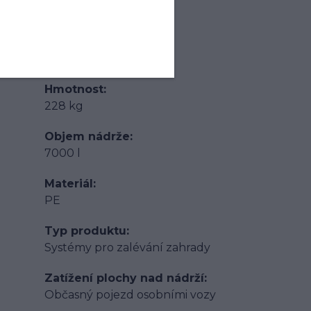
1980 mm
Výška
2375 mm
Hmotnost
228 kg
Objem nádrže
7000 l
Materiál
PE
Typ produktu
Systémy pro zalévání zahrady
Zatížení plochy nad nádrží
Občasný pojezd osobními vozy