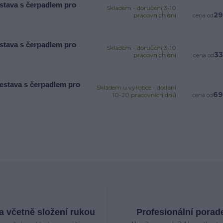
estava s čerpadlem pro
Skladem - doručení 3-10
29
pracovních dní
cena od
estava s čerpadlem pro
Skladem - doručení 3-10
33
pracovních dní
cena od
sestava s čerpadlem pro
Skladem u výrobce - dodání
69
10-20 pracovních dnů
cena od
 včetně složení rukou
Profesionální porad