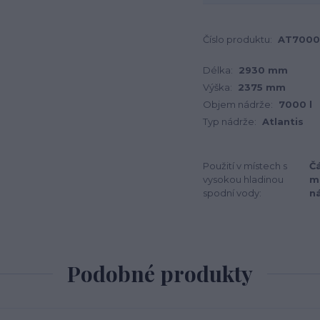
Číslo produktu:
AT700
Délka:
2930 mm
Výška:
2375 mm
Objem nádrže:
7000 l
Typ nádrže:
Atlantis
Použití v místech s
Čá
vysokou hladinou
m
spodní vody:
n
Podobné produkty