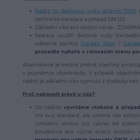
Nádrž na dešťovou vodu Atlantis 7000
s
technické instalace a přepad DN 125
Základní víko pro revizní vstup - ZDARMA
Sestava využití dešťové vody (čerpadlo,
odběrná šachta)
Garden Basic
/
Garde
proveďte nahoře v rolovacím menu pod
Alternativně je možné změnit všechny prostupy
v poznámce objednávky. V případě objednání 
nádrží je základní víko vyjmuto z dodávky bez
Proč nakoupit právě u nás?
Do nádrže
vyvrtáme vtokové a přepa
má svůj standard, ale umíme vše přizpů
Umístění otvorů (viz výkres ke stažen
použitelná pro různé směry průtoku 
prostupy pro výtlak čerpadla DN25 a p