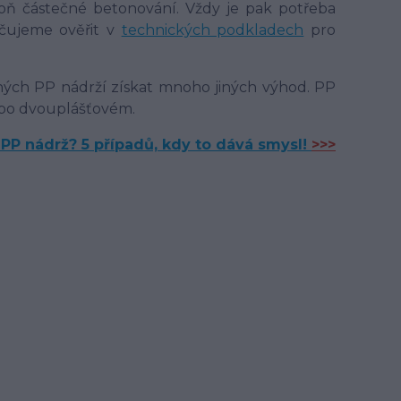
oň částečné betonování. Vždy je pak potřeba
učujeme ověřit v
technických podkladech
pro
ých PP nádrží získat mnoho jiných výhod. PP
ebo dvouplášťovém.
 PP nádrž? 5 případů, kdy to dává smysl!
>>>