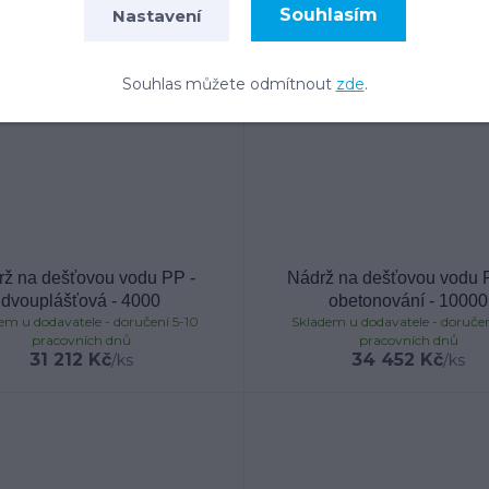
Souhlasím
Nastavení
Souhlas můžete odmítnout
zde
.
rž na dešťovou vodu PP -
Nádrž na dešťovou vodu P
dvouplášťová - 4000
obetonování - 10000
em u dodavatele - doručení 5-10
Skladem u dodavatele - doručen
pracovních dnů
pracovních dnů
31 212 Kč
34 452 Kč
/
ks
/
ks