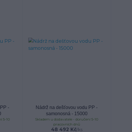
PP -
Nádrž na dešťovou vodu PP -
0
samonosná - 15000
í 5-10
Skladem u dodavatele - doručení 5-10
pracovních dnů
48 492 Kč
/
ks