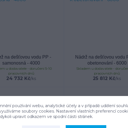
rž na dešťovou vodu PP -
Nádrž na dešťovou vodu P
samonosná - 4000
obetonování - 6000
em u dodavatele - doručení 5-10
Skladem u dodavatele - doručen
pracovních dnů
pracovních dnů
24 732 Kč
25 812 Kč
/
ks
/
ks
mnění používání webu, analytické účely a v případě udělení souhl
 využíváme soubory cookies. Nastavení vlastních preferencí cook
ykoli upravit odkazem ve spodní části stránek.