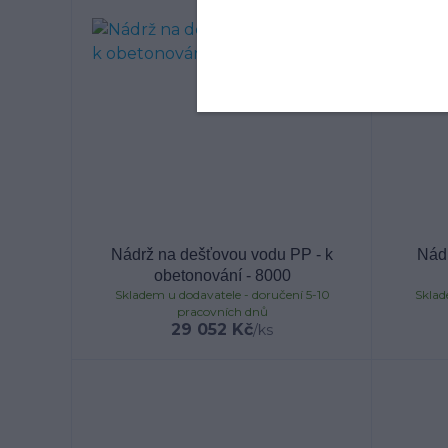
Nádrž na dešťovou vodu PP - k
Nád
obetonování - 8000
Skladem u dodavatele - doručení 5-10
Sklad
pracovních dnů
29 052 Kč
/
ks