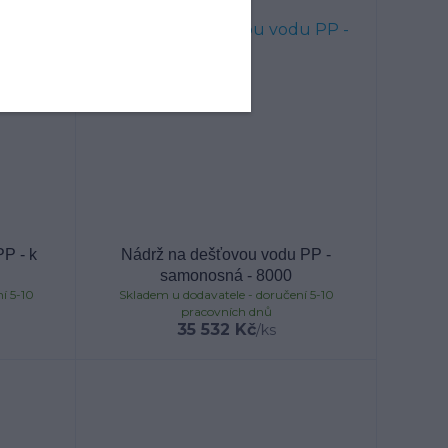
P - k
Nádrž na dešťovou vodu PP -
samonosná - 8000
í 5-10
Skladem u dodavatele - doručení 5-10
pracovních dnů
35 532 Kč
/
ks