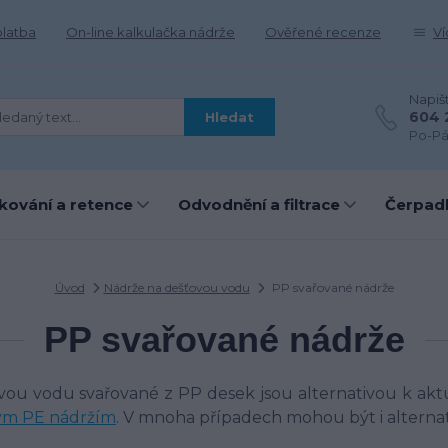
platba
On-line kalkulačka nádrže
Ověřené recenze
Ví
Napiš
604 
Hledat
Po-Pá
kování a retence
Odvodnění a filtrace
Čerpadl
Úvod
Nádrže na dešťovou vodu
PP svařované nádrže
PP svařované nádrže
vou vodu svařované z PP desek jsou alternativou k akt
ým PE nádržím
. V mnoha případech mohou být i alternat