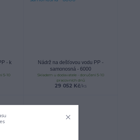
P - k
Nádrž na dešťovou vodu PP -
samonosná - 6000
í 5-10
Skladem u dodavatele - doručení 5-10
pracovních dnů
29 052 Kč
/
ks
asu
ies