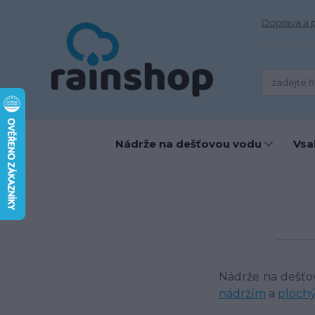
Doprava a 
Nádrže na dešťovou vodu
Vsa
Nádrže na dešťo
nádržím
a
ploch