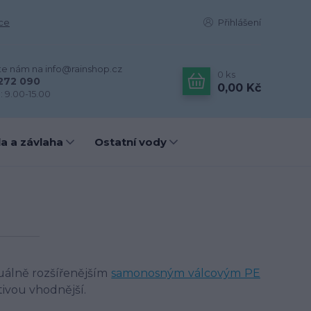
ce
Přihlášení
te nám na info@rainshop.cz
0
ks
272 090
0,00 Kč
: 9.00-15.00
a a závlaha
Ostatní vody
uálně rozšířenějším
samonosným válcovým PE
ivou vhodnější.