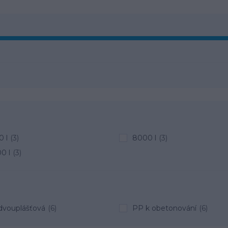
 l
(3)
8000 l
(3)
0 l
(3)
dvouplášťová
(6)
PP k obetonování
(6)