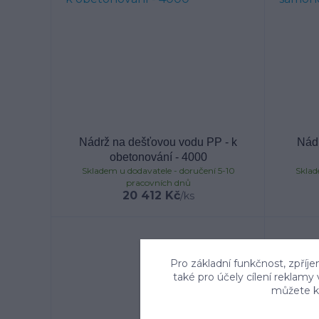
Nádrž na dešťovou vodu PP - k
Nád
obetonování - 4000
Skladem u dodavatele - doručení 5-10
Sklad
pracovních dnů
20 412 Kč
/
ks
Pro základní funkčnost, zpříje
také pro účely cílení reklamy
můžete kd