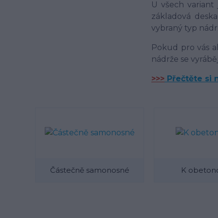
U všech variant
základová deska
vybraný typ nádr
Pokud pro vás a
nádrže se vyráb
>>>
Přečtěte si 
Částečně samonosné
K obeton