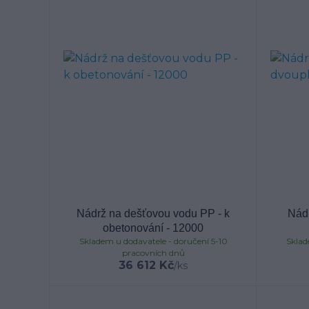
Nádrž na dešťovou vodu PP - k
Nád
obetonování - 12000
Skladem u dodavatele - doručení 5-10
Sklad
pracovních dnů
36 612 Kč
/
ks