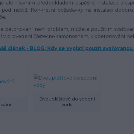
 je ale hlavním předpokladem úspěšné instalace alesp
 pod nádrž. Konkrétní požadavky na instalaci dopor
že.
le betonování není problém, můžete použitím svařovan
ějí v provedení částečně samonosném, k obetonování n
náš článek - BLOG: Kdy se vyplatí použít svařovanou
Dvouplášťové do spodní
ování
vody