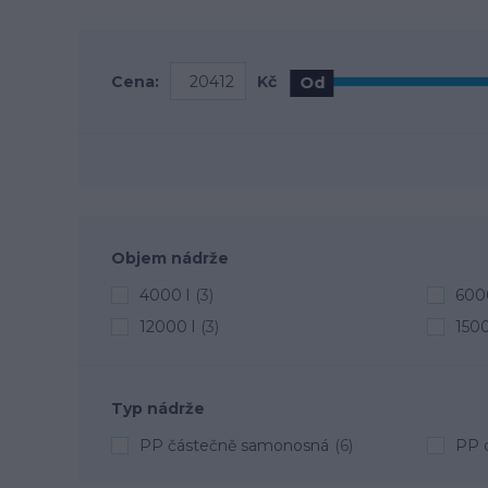
Cena:
Kč
Od
Objem nádrže
4000 l
(3)
6000
12000 l
(3)
1500
Typ nádrže
PP částečně samonosná
(6)
PP 