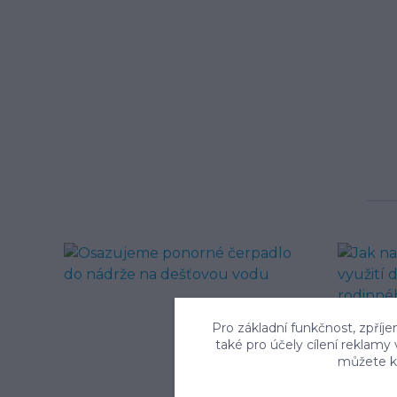
Pro základní funkčnost, zpříje
také pro účely cílení reklamy
můžete kd