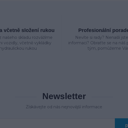
 včetně složení rukou
Profesionální porad
z našeho skladu rozvážíme
Nevíte si rady? Nenašli jst
mi vozidly, včetně vykládky
informaci? Obraťte se na náš p
hydraulickou rukou
tým, pomůžeme Vá
Newsletter
Získávejte od nás nejnovější informace
P