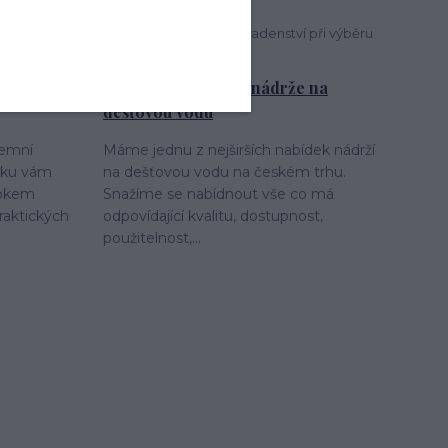
10
10
stupy a
Poradenství při výběru
zboží
2025
zemní
Průvodce výběrem nádrže na
dešťovou vodu
zemní
Máme jednu z nejširších nabídek nádrží
nku vám
na dešťovou vodu na českém trhu.
rokem
Snažíme se nabídnout vše co má
raktických
odpovídající kvalitu, dostupnost,
použitelnost,...