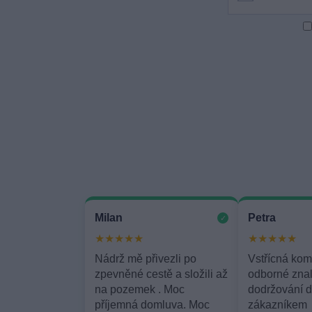
Milan
Petra
✓
★★★★★
★★★★★
Nádrž mě přivezli po
Vstřícná kom
zpevněné cestě a složili až
odborné znal
na pozemek . Moc
dodržování 
příjemná domluva. Moc
zákazníkem