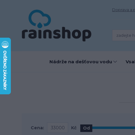
Doprava a 
Nádrže na dešťovou vodu
Vsa
Cena:
Kč
Od