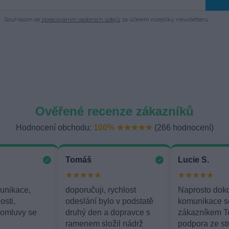
Souhlasím se
zpracováním osobních údajů
za účelem rozesílky newsletteru.
Ověřené recenze zákazníků
Hodnocení obchodu:
100% ★★★★★
(266 hodnocení)
Tomáš
Lucie S.
✓
✓
★★★★★
★★★★★
unikace,
doporučuji, rychlost
Naprosto dok
osti,
odeslání bylo v podstatě
komunikace s
domluvy se
druhý den a dopravce s
zákazníkem T
ramenem složil nádrž
podpora ze st