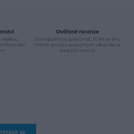
enství
Ověřené recenze
e nějakou
Jsme spolehlivá společnost, 10 let na trhu,
rofesionální
máme spoustu spokojených zákazníku a
m!
kladných recenzí
řihlásit se