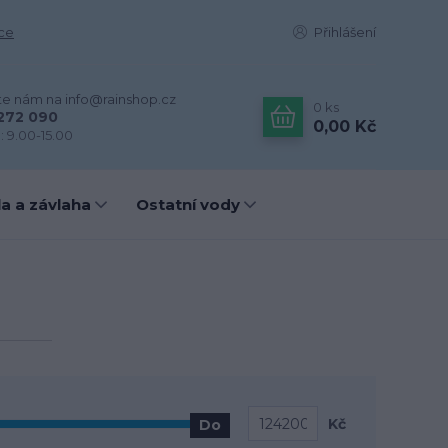
ce
Přihlášení
te nám na info@rainshop.cz
0
ks
272 090
0,00 Kč
: 9.00-15.00
a a závlaha
Ostatní vody
Kč
Do