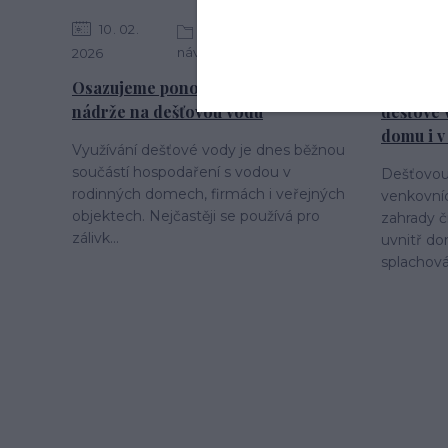
10
02
22
01
Montážní postupy a
návody
2026
2026
Osazujeme ponorné čerpadlo do
Jak na vn
nádrže na dešťovou vodu
dešťové 
domu i v
Využívání dešťové vody je dnes běžnou
součástí hospodaření s vodou v
Dešťovo
rodinných domech, firmách i veřejných
venkovních
objektech. Nejčastěji se používá pro
zahrady č
zálivk...
uvnitř do
splachová