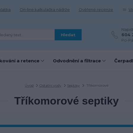
platba
On-line kalkulačka nádrže
Ověřené recenze
Ví
Napiš
604 
Hledat
Po-Pá
kování a retence
Odvodnění a filtrace
Čerpadl
Úvod
Ostatní vody
Septiky
Tříkomorové
Tříkomorové septiky