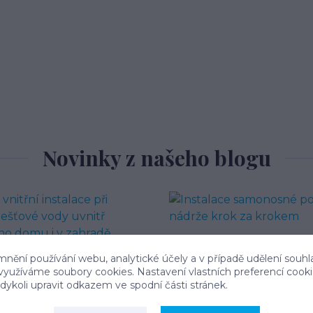
Novinky z našeho blogu
mnění používání webu, analytické účely a v případě udělení souhl
 využíváme soubory cookies. Nastavení vlastních preferencí cook
ykoli upravit odkazem ve spodní části stránek.