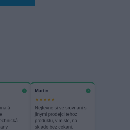
Martin
✓
✓
★★★★★
onalá
Nejlevnejsi ve srovnani s
e
jinymi prodejci tehoz
echnická
produktu, v miste, na
rany
sklade bez cekani,