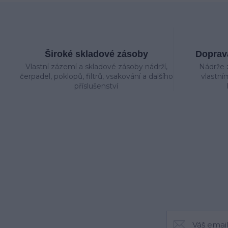
Široké skladové zásoby
Doprava
Vlastní zázemí a skladové zásoby nádrží,
Nádrže 
čerpadel, poklopů, filtrů, vsakování a dalšího
vlastní
příslušenství