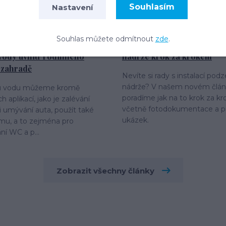
Souhlasím
Nastavení
13
11
Montážní postupy a
Montážní po
návody
návody
2025
Souhlas můžete odmítnout
zde
.
itřní instalace při využití
Instalace samonosné pod
vody uvnitř rodinného
nádrže krok za krokem
 zahradě
Nevíte si rady s instalací pod
nádrže? V našem novém člá
u vodu můžeme kromě
poradíme jak na to krok za k
 aplikací, jako je zalévání
včetně fotodokumentace a p
i umývání auta, použít také
ukázek.
mu, a to zejména pro
ní WC a p...
Zobrazit všechny články