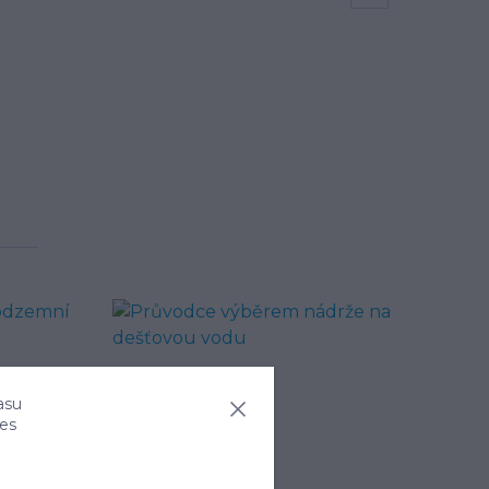
asu
ies