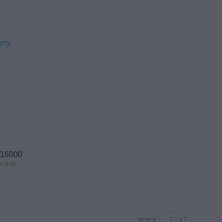
 16000
í 5-10
strana
z 1