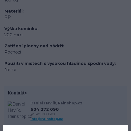
Materiál
PP
Výška komínku
200 mm
Zatížení plochy nad nádrží
Pochozí
Použití v místech s vysokou hladinou spodní vody
Nelze
Kontakty
Daniel Havlík, Rainshop.cz
604 272 090
Po-Pá: 9.00-15.00
info@rainshop.cz