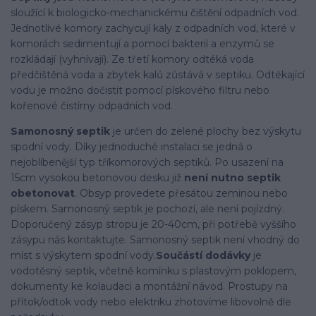
sloužící k biologicko-mechanickému čištění odpadních vod.
Jednotlivé komory zachycují kaly z odpadních vod, které v
komorách sedimentují a pomocí bakterií a enzymů se
rozkládají (vyhnívají). Ze třetí komory odtéká voda
předčištěná voda a zbytek kalů zůstává v septiku. Odtékající
vodu je možno dočistit pomocí pískového filtru nebo
kořenové čistírny odpadních vod.
Samonosný septik
je určen do zelené plochy bez výskytu
spodní vody. Díky jednoduché instalaci se jedná o
nejoblíbenější typ tříkomorových septiků. Po usazení na
15cm vysokou betonovou desku již
není nutno septik
obetonovat
. Obsyp provedete přesátou zeminou nebo
pískem. Samonosný septik je pochozí, ale není pojízdný.
Doporučený zásyp stropu je 20-40cm, při potřebě vyššího
zásypu nás kontaktujte. Samonosný septik není vhodný do
míst s výskytem spodní vody.
Součástí dodávky
je
vodotěsný septik, včetně komínku s plastovým poklopem,
dokumenty ke kolaudaci a montážní návod. Prostupy na
přítok/odtok vody nebo elektriku zhotovíme libovolně dle