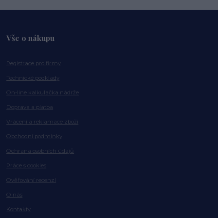
Vše o nákupu
Registrace pro firmy
Technické podklady
On-line kalkulačka nádrže
Doprava a platba
Vrácení a reklamace zboží
Obchodní podmínky
Ochrana osobních údajů
Práce s cookies
Ověřování recenzí
O nás
Kontakty