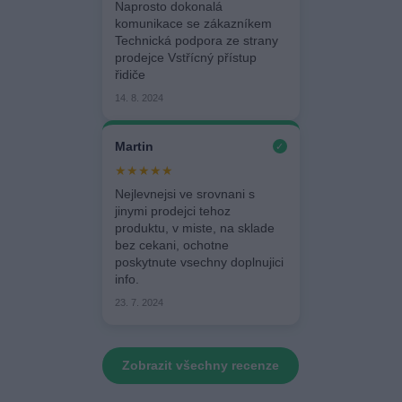
Naprosto dokonalá
komunikace se zákazníkem
Technická podpora ze strany
prodejce Vstřícný přístup
řidiče
14. 8. 2024
Martin
✓
★★★★★
Nejlevnejsi ve srovnani s
jinymi prodejci tehoz
produktu, v miste, na sklade
bez cekani, ochotne
poskytnute vsechny doplnujici
info.
23. 7. 2024
Zobrazit všechny recenze