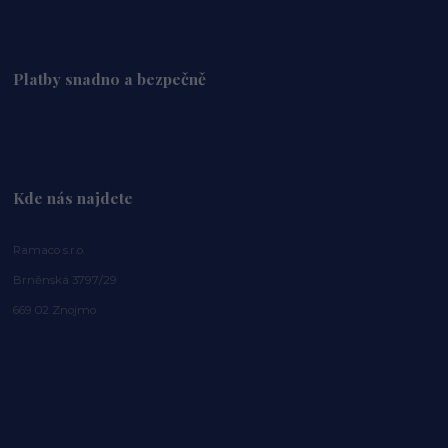
Platby snadno a bezpečně
Kde nás najdete
Ramaco s.r.o.
Brněnská 3797/29
669 02 Znojmo