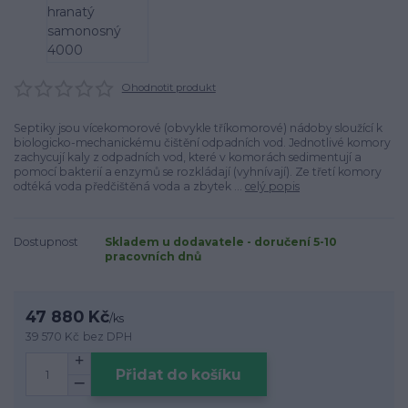
Ohodnotit produkt
Septiky jsou vícekomorové (obvykle tříkomorové) nádoby sloužící k
biologicko-mechanickému čištění odpadních vod. Jednotlivé komory
zachycují kaly z odpadních vod, které v komorách sedimentují a
pomocí bakterií a enzymů se rozkládají (vyhnívají). Ze třetí komory
odtéká voda předčištěná voda a zbytek ...
celý popis
Dostupnost
Skladem u dodavatele - doručení 5-10
pracovních dnů
47 880 Kč
/
ks
39 570 Kč
bez DPH
Přidat do košíku