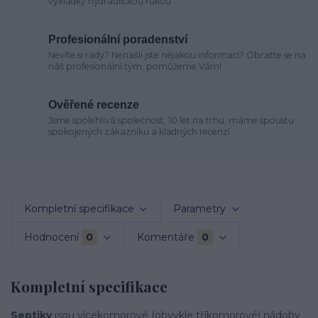
vykládky hydraulickou rukou
Profesionální poradenství
Nevíte si rady? Nenašli jste nějakou informaci? Obraťte se na
náš profesionální tým, pomůžeme Vám!
Ověřené recenze
Jsme spolehlivá společnost, 10 let na trhu, máme spoustu
spokojených zákazníku a kladných recenzí
Kompletní specifikace
Parametry
Hodnocení
0
Komentáře
0
Kompletní specifikace
Septiky
jsou vícekomorové (obvykle tříkomorové) nádoby