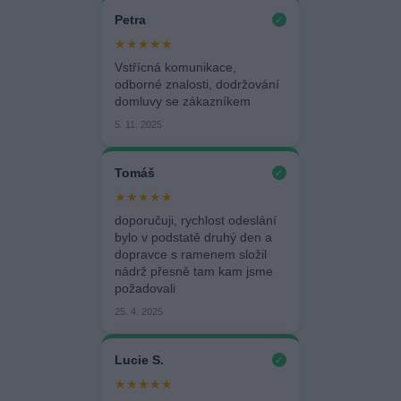
Petra
✓
★★★★★
Vstřícná komunikace,
odborné znalosti, dodržování
domluvy se zákazníkem
5. 11. 2025
Tomáš
✓
★★★★★
doporučuji, rychlost odeslání
bylo v podstatě druhý den a
dopravce s ramenem složil
nádrž přesně tam kam jsme
požadovali
25. 4. 2025
Lucie S.
✓
★★★★★