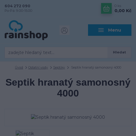
604 272 090
0
ks
0,00 Kč
Po-Pá: 9.00-15.00
Menu
Hledat
Úvod
Ostatní vody
Septiky
Septik hranatý samonosný 4000
Septik hranatý samonosný
4000