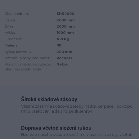
Číslo produktu:
SHS4000
Délka:
2000 mm
Šířka:
2000 mm
Výška:
1000 mm
Hmotnost:
160 kg
Materiál:
PP
Výška komínku:
200 mm
Zatížení plochy nad nádrží:
Pochozí
Použití v místech s vysokou
Nelze
hladinou spodní vody:
Široké skladové zásoby
Vlastní zázemí a skladové zásoby nádrží, čerpadel, poklopů,
filtrů, vsakování a dalšího příslušenství
Doprava včetně složení rukou
Nádrže z našeho skladu rozvážíme vlastními vozidly, včetně