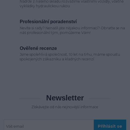
Nádrže z našeho skladu rozvážíme vlastními vozidly, včetně
vykládky hydraulickou rukou
Profesionální poradenství
Nevíte si rady? Nenašli jste nějakou informaci? Obraťte se na
náš profesionální tým, pomůžeme Vám!
Ověřené recenze
Jsme spolehlivá společnost, 10 let na trhu, máme spoustu
spokojených zákazníku a kladných recenzí
Newsletter
Získávejte od nás nejnovější informace
Přihlásit se