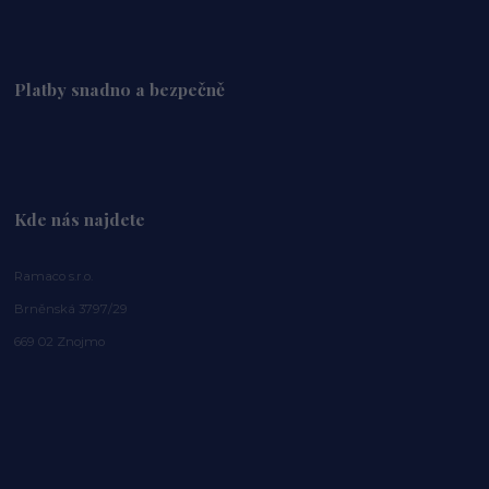
Platby snadno a bezpečně
Kde nás najdete
Ramaco s.r.o.
Brněnská 3797/29
669 02 Znojmo