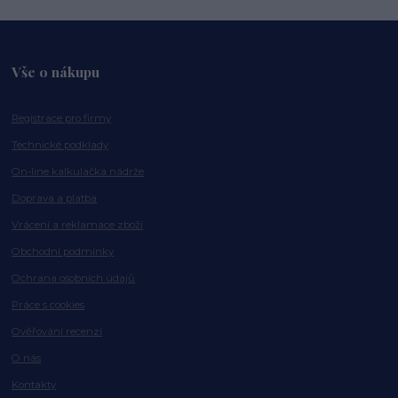
Vše o nákupu
Registrace pro firmy
Technické podklady
On-line kalkulačka nádrže
Doprava a platba
Vrácení a reklamace zboží
Obchodní podmínky
Ochrana osobních údajů
Práce s cookies
Ověřování recenzí
O nás
Kontakty