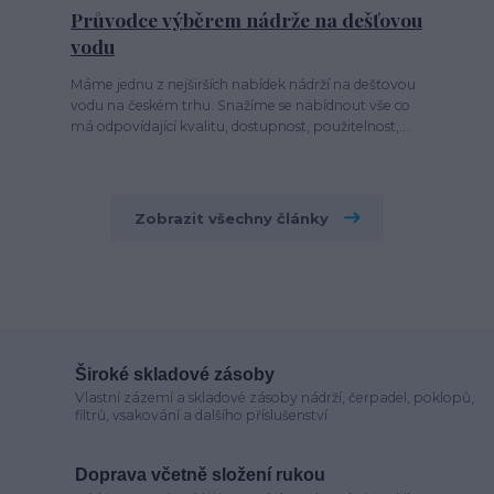
Průvodce výběrem nádrže na dešťovou
vodu
Máme jednu z nejširších nabídek nádrží na dešťovou
vodu na českém trhu. Snažíme se nabídnout vše co
má odpovídající kvalitu, dostupnost, použitelnost,...
Zobrazit všechny články
Široké skladové zásoby
Vlastní zázemí a skladové zásoby nádrží, čerpadel, poklopů,
filtrů, vsakování a dalšího příslušenství
Doprava včetně složení rukou