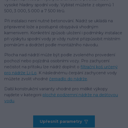
vysoké hladiny spodní vody. Vybírat můžete z objemů 1
500, 3 000, 5 000 a 7 500 litrů.
Při instalaci není nutné betonování. Nádrž se ukládá na
připravené lože a postupně obsypává vhodným
kamenivem. Konkrétní způsob uložení i podmínky instalace
při výskytu spodní vody je vždy nutné přizpůsobit místním
poměrům a dodržet podle montážního návodu.
Plocha nad nádrží může být podle zvoleného provedení
pochozí nebo pojízdná osobními vozy. Pro zachycení
nečistot na přítoku lze nádrž doplnit o
filtrační koš určený
pro nádrže Li-Lo
. K následnému čerpání zachycené vody
můžete zvolit vhodné
čerpadlo do nádrže
.
Další konstrukční varianty vhodné pro mělké výkopy
najdete v kategorii
ploché podzemní nádrže na dešťovou
vodu
.
Upřesnit parametry