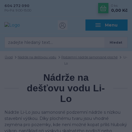
604 272 090
0
ks
0,00 Kč
Po-Pá: 9.00-15.00
Menu
Hledat
Úvod
Nádrže na dešťovou vodu
Podzemní nádrže samonosné ploché
Li-
Lo
Nádrže na
dešťovu vodu Li-
Lo
Nádrže Li-Lo jsou samonosné podzemní nádrže s nízkou
stavební výškou. Díky plochému tvaru jsou vhodné
zejména pro pozemky, kde není možné kopat příliš hluboký
výkop, například při výskytu skalnatého podloží nebo