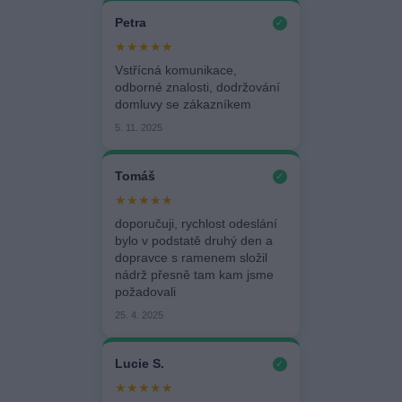
Petra
✓
★★★★★
Vstřícná komunikace,
odborné znalosti, dodržování
domluvy se zákazníkem
5. 11. 2025
Tomáš
✓
★★★★★
doporučuji, rychlost odeslání
bylo v podstatě druhý den a
dopravce s ramenem složil
nádrž přesně tam kam jsme
požadovali
25. 4. 2025
Lucie S.
✓
★★★★★