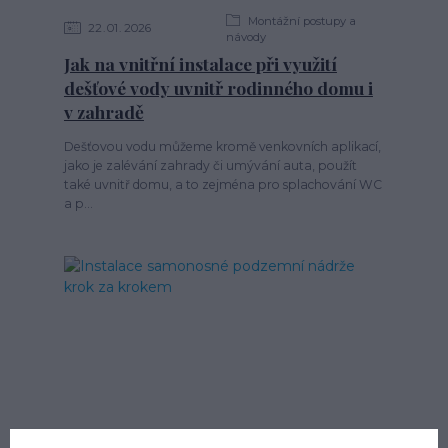
Montážní postupy a
22
01
2026
návody
Jak na vnitřní instalace při využití
dešťové vody uvnitř rodinného domu i
v zahradě
Dešťovou vodu můžeme kromě venkovních aplikací,
jako je zalévání zahrady či umývání auta, použít
také uvnitř domu, a to zejména pro splachování WC
a p...