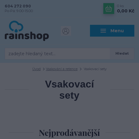
604 272 090
0
ks
0,00 Kč
Po-Pá: 9.00-15.00
Menu
Hledat
Úvod
Vsakování a retence
Vsakovací sety
Vsakovací
sety
Nejprodávanější