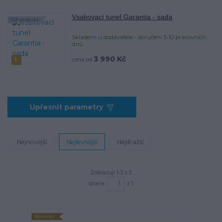
Vsakovací tunel Garantia - sada
TOP produkt
Skladem u dodavatele - doručení 5-10 pracovních
dnů
3 990 Kč
1.
cena od
Upřesnit parametry
Nejnovější
Nejlevnější
Nejdražší
Zobrazuji 1-3 z 3
strana
z 1
Novinka