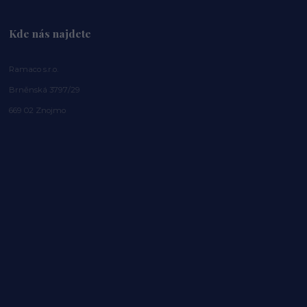
Kde nás najdete
Ramaco s.r.o.
Brněnská 3797/29
669 02 Znojmo