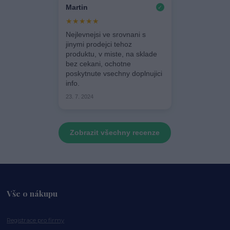
Martin
✓
★★★★★
Nejlevnejsi ve srovnani s
jinymi prodejci tehoz
produktu, v miste, na sklade
bez cekani, ochotne
poskytnute vsechny doplnujici
info.
23. 7. 2024
Zobrazit všechny recenze
Vše o nákupu
Registrace pro firmy