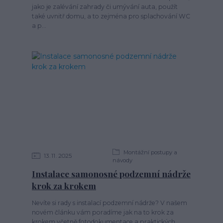
jako je zalévání zahrady či umývání auta, použít
také uvnitř domu, a to zejména pro splachování WC
a p...
Montážní postupy a
13
11
2025
návody
Instalace samonosné podzemní nádrže
krok za krokem
Nevíte si rady s instalací podzemní nádrže? V našem
novém článku vám poradíme jak na to krok za
krokem včetně fotodokumentace a praktických