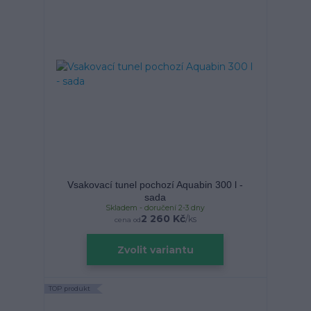
Vsakovací tunel pochozí Aquabin 300 l -
sada
Skladem - doručení 2-3 dny
2 260 Kč
/
ks
cena od
Zvolit variantu
TOP produkt