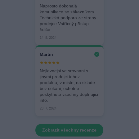
Naprosto dokonalá
komunikace se zákazníkem
Technická podpora ze strany
prodejce Vstřícný přístup
řidiče
14. 8. 2024
Martin
✓
★★★★★
Nejlevnejsi ve srovnani s
jinymi prodejci tehoz
produktu, v miste, na sklade
bez cekani, ochotne
poskytnute vsechny doplnujici
info.
23. 7. 2024
Zobrazit všechny recenze