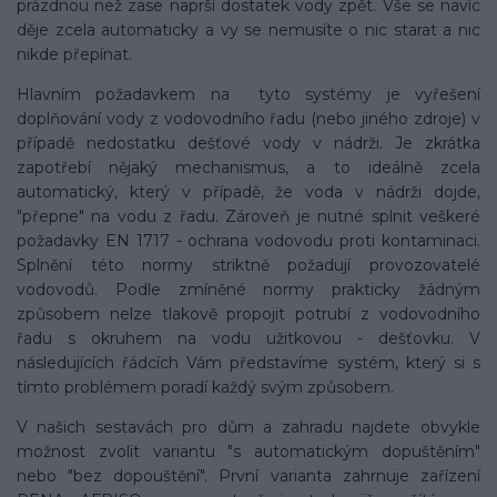
prázdnou než zase naprší dostatek vody zpět. Vše se navíc
děje zcela automaticky a vy se nemusíte o nic starat a nic
nikde přepínat.
Hlavním požadavkem na tyto systémy je vyřešení
doplňování vody z vodovodního řadu (nebo jiného zdroje) v
případě nedostatku dešťové vody v nádrži. Je zkrátka
zapotřebí nějaký mechanismus, a to ideálně zcela
automatický, který v případě, že voda v nádrži dojde,
"přepne" na vodu z řadu. Zároveň je nutné splnit veškeré
požadavky EN 1717 - ochrana vodovodu proti kontaminaci.
Splnění této normy striktně požadují provozovatelé
vodovodů. Podle zmíněné normy prakticky žádným
způsobem nelze tlakově propojit potrubí z vodovodního
řadu s okruhem na vodu užitkovou - dešťovku. V
následujících řádcích Vám představíme systém, který si s
tímto problémem poradí každý svým způsobem.
V našich sestavách pro dům a zahradu najdete obvykle
možnost zvolit variantu "s automatickým dopuštěním"
nebo "bez dopouštění". První varianta zahrnuje zařízení