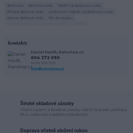
dešťovka
dešťová voda
Nádrž na dešťovou vodu
filtrace dešťové vody
podzemní nádrže na dešťovou vodu
sběrač dešťové vody
filtr do okapu
příslušenství pro nadzemní nádrže
údržba
vsakování dešťové vody
vsakovací bloky
vsakovací tunely
vsakovací zkouška
vsakovací koeficient
Kontakty
Daniel Havlík, Rainshop.cz
604 272 090
Po-Pá: 9.00-15.00
info@rainshop.cz
Široké skladové zásoby
Vlastní zázemí a skladové zásoby nádrží, čerpadel, poklopů,
filtrů, vsakování a dalšího příslušenství
Doprava včetně složení rukou