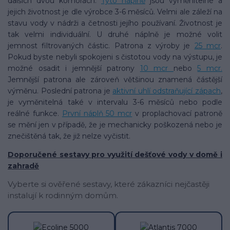
dalších dvou komorách.
Tyto náplně
jsou vyměnitelné a
jejich životnost je dle výrobce 3-6 měsíců. Velmi ale záleží na
stavu vody v nádrži a četnosti jejího používaní. Životnost je
tak velmi individuální. U druhé náplně je možné volit
jemnost filtrovaných částic. Patrona z výroby je
25 mcr
.
Pokud byste nebyli spokojeni s čistotou vody na výstupu, je
možné osadit i jemnější patrony
10 mcr
nebo
5 mcr.
Jemnější patrona ale zároveň většinou znamená částější
výměnu. Poslední patrona je
aktivní uhlí odstraňující zápach
,
je vyměnitelná také v intervalu 3-6 měsíců nebo podle
reálné funkce.
První náplň 50 mcr
v proplachovací patroně
se mění jen v případě, že je mechanicky poškozená nebo je
znečištěná tak, že již nelze vyčistit.
Doporučené sestavy pro využití dešťové vody v domě i
zahradě
Vyberte si ověřené sestavy, které zákazníci nejčastěji
instalují k rodinným domům.