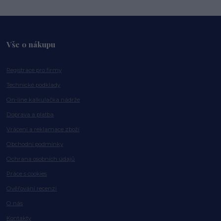
Vše o nákupu
Registrace pro firmy
Technické podklady
On-line kalkulačka nádrže
Doprava a platba
Vrácení a reklamace zboží
Obchodní podmínky
Ochrana osobních údajů
Práce s cookies
Ověřování recenzí
O nás
Kontakty