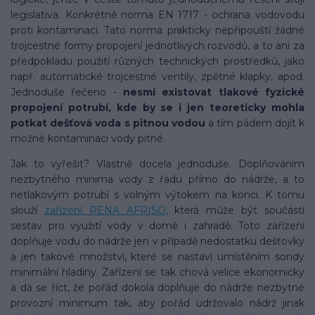
legislativa. Konkrétně norma EN 1717 - ochrana vodovodu
proti kontaminaci. Tato norma prakticky nepřipouští žádné
trojcestné formy propojení jednotlivých rozvodů, a to ani za
předpokladu použití různých technických prostředků, jako
např. automatické trojcestné ventily, zpětné klapky, apod.
Jednoduše řečeno -
nesmí existovat tlakové fyzické
propojení potrubí, kde by se i jen teoreticky mohla
potkat dešťová voda s pitnou vodou
a tím pádem dojít k
možné kontaminaci vody pitné.
Jak to vyřešit? Vlastně docela jednoduše. Doplňováním
nezbytného minima vody z řadu přímo do nádrže, a to
netlakovým potrubí s volným výtokem na konci. K tomu
slouží
zařízení RENA AFRISO,
která může být součástí
sestav pro využití vody v domě i zahradě. Toto zařízení
doplňuje vodu do nádrže jen v případě nedostatku dešťovky
a jen takové množství, které se nastaví umístěním sondy
minimální hladiny. Zařízení se tak chová velice ekonomicky
a dá se říct, že pořád dokola doplňuje do nádrže nezbytné
provozní minimum tak, aby pořád udržovalo nádrž jinak