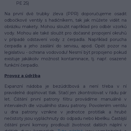
PE 25)
Na první dvě trubky zleva (PPR) doporučujeme osadit
odbočkové ventily s hadičníkem, tak jak můžete vidět na
obrázku makety. Mohou sloužit například pro odběr vzorků
vody. Mohou ale také sloužit pro dočasné propojení okruhů
v případě odstavení vody z čerpadla. Například porucha
čerpadla a jeho zaslání do servisu, apod. Opět pozor na
legislativu - ochrana vodovodu! Nesmí být propojeno pokud
existuje jakákoliv možnost kontaminace, tj. např. osazené
funkční čerpadlo.
Provoz a údržba
Expanzní nádoba je bezúdržbová a není třeba v ní
pravidelně doplňovat tlak. Stačí jen zkontrolovat v řádu pár
let. Čištění první patrony filtru provádíme manuálně v
intervalech dle vizuálního stavu patrony. Povolením ventilu
u dna patrony vznikne v jednotce protitlak a hrubé
nečistoty jsou vypláchnuty do odpadu nebo kbelíku. Častější
čištění první komory prodlouží životnost dalších náplní v