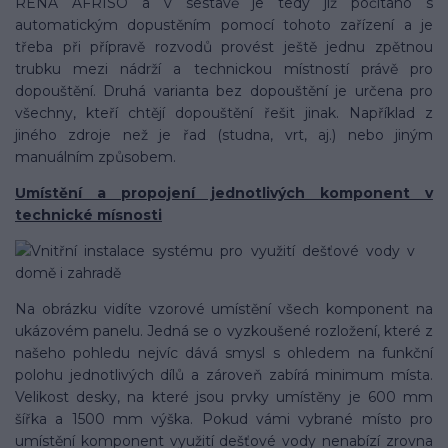
RENA AFRISO a v sestavě je tedy již počítáno s
automatickým dopustěním pomocí tohoto zařízení a je
třeba při přípravě rozvodů provést ještě jednu zpětnou
trubku mezi nádrží a technickou místností právě pro
dopouštění. Druhá varianta bez dopouštění je určena pro
všechny, kteří chtějí dopouštění řešit jinak. Například z
jiného zdroje než je řad (studna, vrt, aj.) nebo jiným
manuálním způsobem.
Umístění a propojení jednotlivých komponent v
technické mísnosti
Na obrázku vidíte vzorové umístění všech komponent na
ukázovém panelu. Jedná se o vyzkoušené rozložení, které z
našeho pohledu nejvíc dává smysl s ohledem na funkční
polohu jednotlivých dílů a zároveň zabírá minimum místa.
Velikost desky, na které jsou prvky umístěny je 600 mm
šířka a 1500 mm výška. Pokud vámi vybrané místo pro
umístění komponent využití dešťové vody nenabízí zrovna