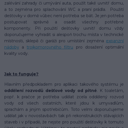
zalévání zahrady či umývání auta, použít také uvnitř domu,
a to zejména pro splachování WC a praní prádla. Použití
dešťovky v domě vůbec není potřeba se bát. Je jen potřeba
postupovat správně a osadit všechny potřebné
komponenty. Při použití dešťovky uvnitř domu vždy
doporučujeme vyhradit si alespoň trochu místa v technické
místnosti, sklepě či garáži pro umístění zejména
expanzní
nádoby
a
trojkomorovného filtru
pro dosažení optimální
kvality vody.
Jak to funguje?
Hlavním předpokladem pro aplikaci takového systému je
oddělení rozvodů dešťové vody od pitné
. K toaletám,
popř. k pračce je potřeba udělat zcela oddělený rozvod
vody od všech ostatních, které jdou k umyvadlům,
sprachám a jiným spotřebičům. Toto velmi doporučujeme
udělat jak v novostavbách tak při rekonstrukcích stávajících
staveb i v případě, že nejste pro použití dešťovky k tomuto