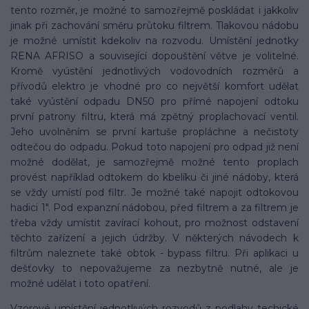
tento rozměr, je možné to samozřejmě poskládat i jakkoliv
jinak při zachování směru průtoku filtrem. Tlakovou nádobu
je možné umístit kdekoliv na rozvodu. Umístění jednotky
RENA AFRISO a související dopouštění větve je volitelné.
Kromě vyústění jednotlivých vodovodních rozměrů a
přívodů elektro je vhodné pro co největší komfort udělat
také vyústění odpadu DN50 pro přímé napojení odtoku
první patrony filtru, která má zpětný proplachovací ventil.
Jeho uvolněním se první kartuše propláchne a nečistoty
odtečou do odpadu. Pokud toto napojení pro odpad již není
možné dodělat, je samozřejmě možné tento proplach
provést například odtokem do kbelíku či jiné nádoby, která
se vždy umístí pod filtr. Je možné také napojit odtokovou
hadici 1". Pod expanzní nádobou, před filtrem a za filtrem je
třeba vždy umístit zavírací kohout, pro možnost odstavení
těchto zařízení a jejich údržby. V některých návodech k
filtrům naleznete také obtok - bypass filtru. Při aplikaci u
dešťovky to nepovažujeme za nezbytně nutné, ale je
možné udělat i toto opatření.
Vzorové umístění jednotlivých rozvodů z podlahy techické