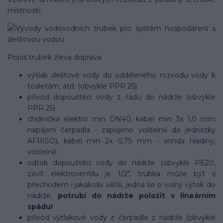
místnosti:
Popis trubek zleva doprava:
výtlak dešťové vody do odděleného rozvodu vody k
toaletám, atd. (obvykle PPR 25)
přívod dopouštěcí vody z řadu do nádrže (obvykle
PPR 25)
chránička elektro min DN40, kabel min 3x 1,0 mm
napájení čerpadla - zapojeno volitelně do jednotky
AFRISO), kabel min 2x 0,75 mm - sonda hladiny,
volitelně
odtok dopouštěcí vody do nádrže (obvykle PE20,
závit elektroventilu je 1/2", trubka může být s
přechodem i jakákoliv větší, jedná se o volný výtok do
nádrže,
potrubí do nádrže položit v lineárním
spádu!
přívod výtlakové vody z čerpadla z nádrže (obvykle