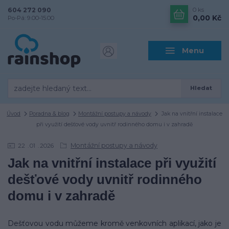
604 272 090
0
ks
0,00 Kč
Po-Pá: 9.00-15.00
Menu
Hledat
Úvod
Poradna & blog
Montážní postupy a návody
Jak na vnitřní instalace
při využití dešťové vody uvnitř rodinného domu i v zahradě
Montážní postupy a návody
22
01
2026
Jak na vnitřní instalace při využití
dešťové vody uvnitř rodinného
domu i v zahradě
Dešťovou vodu můžeme kromě venkovních aplikací, jako je