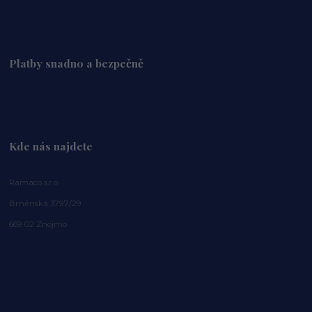
Platby snadno a bezpečně
Kde nás najdete
Ramaco s.r.o.
Brněnská 3797/29
669 02 Znojmo