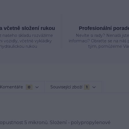
 včetně složení rukou
Profesionální porad
z našeho skladu rozvážíme
Nevíte si rady? Nenašli jst
mi vozidly, včetně vykládky
informaci? Obraťte se na náš p
hydraulickou rukou
tým, pomůžeme Vá
Komentáře
Související zboží
0
1
ropustnost 5 mikronů. Složení - polypropylenové