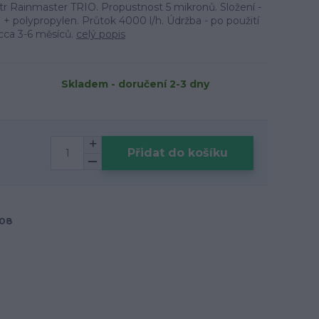
ltr Rainmaster TRIO. Propustnost 5 mikronů. Složení -
+ polypropylen. Průtok 4000 l/h. Údržba - po použití
- cca 3-6 měsíců.
celý popis
Skladem - doručení 2-3 dny
Přidat do košíku
208