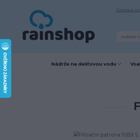
Doprava a 
Nádrže na dešťovou vodu
Vsa
F