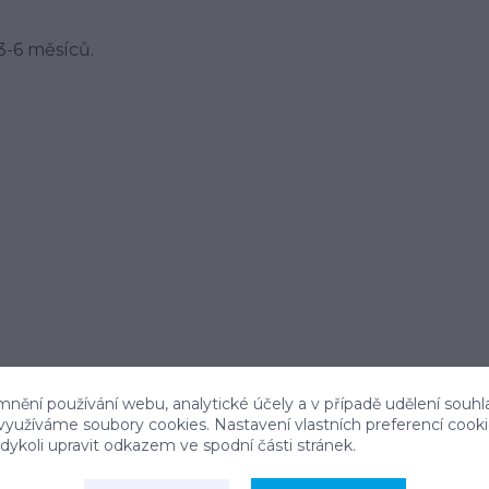
 3-6 měsíců.
mnění používání webu, analytické účely a v případě udělení souhl
 využíváme soubory cookies. Nastavení vlastních preferencí cook
ykoli upravit odkazem ve spodní části stránek.