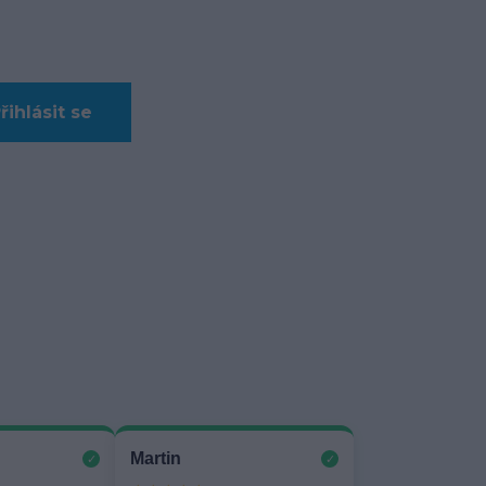
řihlásit se
Martin
✓
✓