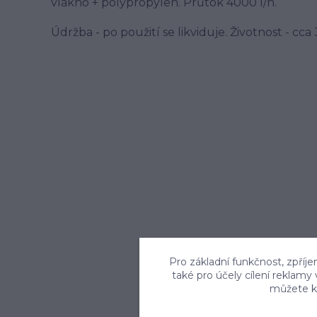
vlákno + polypropylen. Průtok 4000 l/h.
Údržba - po použití se likviduje. Životnost - cca
Pro základní funkčnost, zpříje
také pro účely cílení reklamy
můžete kd