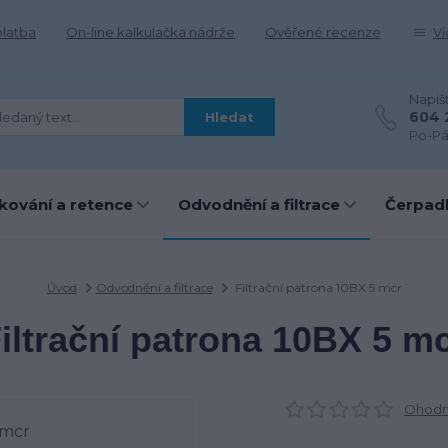
platba
On-line kalkulačka nádrže
Ověřené recenze
Ví
Napiš
604 
Hledat
Po-Pá
kování a retence
Odvodnění a filtrace
Čerpadl
Úvod
Odvodnění a filtrace
Filtrační patrona 10BX 5 mcr
iltrační patrona 10BX 5 m
Ohodno