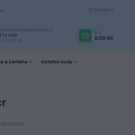
ce
Přihlášení
te nám na info@rainshop.cz
0
ks
272 090
0,00 Kč
: 9.00-15.00
a a závlaha
Ostatní vody
cr
tit produkt