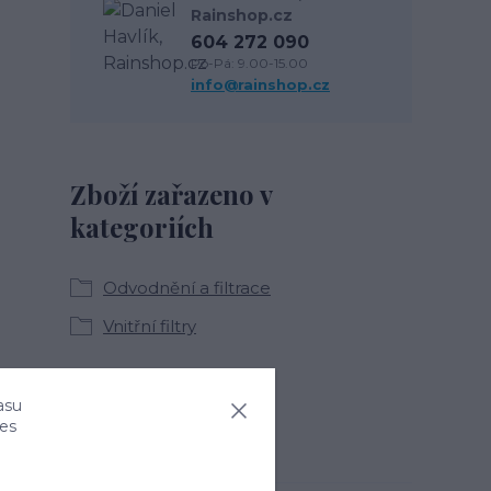
Rainshop.cz
604 272 090
Po-Pá: 9.00-15.00
info@rainshop.cz
Zboží zařazeno v
kategoriích
Odvodnění a filtrace
Vnitřní filtry
asu
ies