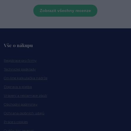
Zobrazit všechny recenze
Vše o nákupu
Registrace pro firmy
Technické podklady
On-line kalkulačka nádrže
Doprava a platba
Vrácení a reklamace zboží
Obchodní podmínky
Ochrana osobních údajů
Práce s cookies
Ověřování recenzí