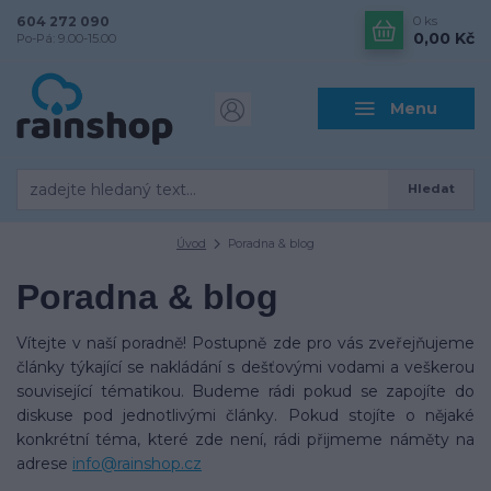
604 272 090
0
ks
0,00 Kč
Po-Pá: 9.00-15.00
Menu
Hledat
Úvod
Poradna & blog
Poradna & blog
Vítejte v naší poradně! Postupně zde pro vás zveřejňujeme
články týkající se nakládání s dešťovými vodami a veškerou
související tématikou. Budeme rádi pokud se zapojíte do
diskuse pod jednotlivými články. Pokud stojíte o nějaké
konkrétní téma, které zde není, rádi přijmeme náměty na
adrese
info@rainshop.cz