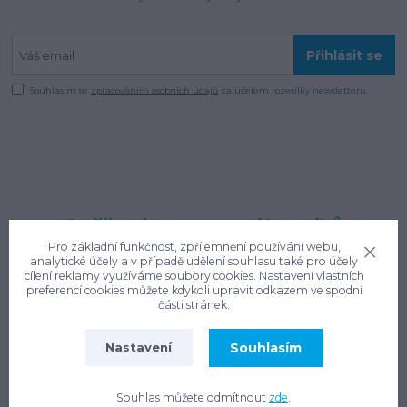
Přihlásit se
Souhlasím se
zpracováním osobních údajů
za účelem rozesílky newsletteru.
Ověřené recenze zákazníků
Pro základní funkčnost, zpříjemnění používání webu,
Hodnocení obchodu:
100% ★★★★★
(266 hodnocení)
analytické účely a v případě udělení souhlasu také pro účely
cílení reklamy využíváme soubory cookies. Nastavení vlastních
preferencí cookies můžete kdykoli upravit odkazem ve spodní
části stránek.
Milan
✓
★★★★★
Souhlasím
Nastavení
Nádrž mě přivezli po
zpevněné cestě a složili až na
pozemek . Moc příjemná
Souhlas můžete odmítnout
zde
.