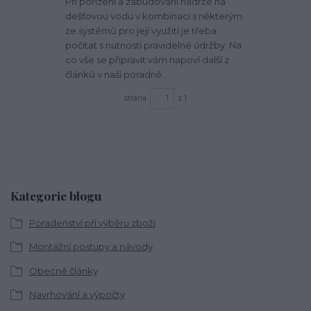
Při pořízení a zabudování nádrže na
dešťovou vodu v kombinaci s některým
ze systémů pro její využití je třeba
počítat s nutností pravidelné údržby. Na
co vše se připravit vám napoví další z
článků v naší poradně.
strana
z 1
Kategorie blogu
Poradenství při výběru zboží
Montážní postupy a návody
Obecné články
Navrhování a výpočty