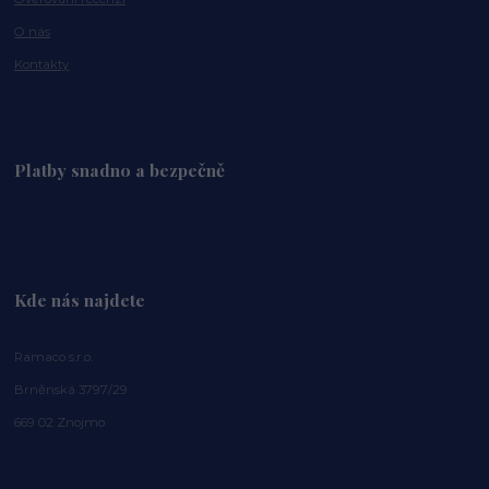
O nás
Kontakty
Platby snadno a bezpečně
Kde nás najdete
Ramaco s.r.o.
Brněnská 3797/29
669 02 Znojmo