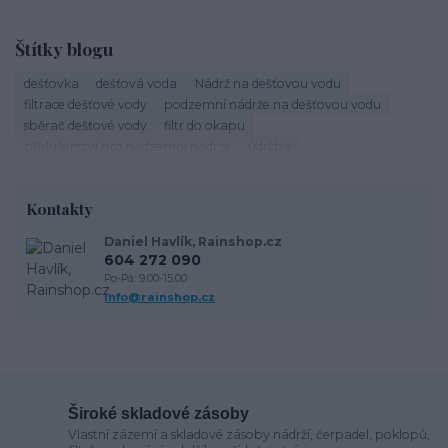
Štítky blogu
dešťovka
dešťová voda
Nádrž na dešťovou vodu
filtrace dešťové vody
podzemní nádrže na dešťovou vodu
sběrač dešťové vody
filtr do okapu
příslušenství pro nadzemní nádrže
údržba
vsakování dešťové vody
vsakovací bloky
vsakovací tunely
vsakovací zkouška
vsakovací koeficient
Kontakty
Daniel Havlík, Rainshop.cz
604 272 090
Po-Pá: 9.00-15.00
info@rainshop.cz
Široké skladové zásoby
Vlastní zázemí a skladové zásoby nádrží, čerpadel, poklopů,