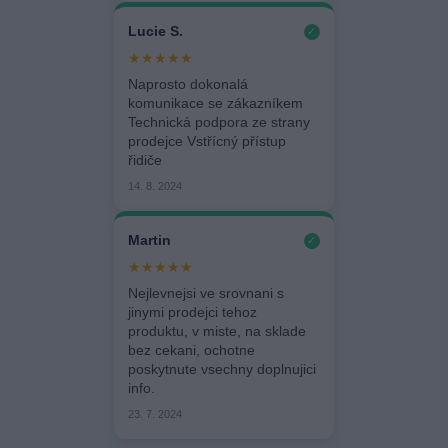
Lucie S.
✓
★★★★★
Naprosto dokonalá
komunikace se zákazníkem
Technická podpora ze strany
prodejce Vstřícný přístup
řidiče
14. 8. 2024
Martin
✓
★★★★★
Nejlevnejsi ve srovnani s
jinymi prodejci tehoz
produktu, v miste, na sklade
bez cekani, ochotne
poskytnute vsechny doplnujici
info.
23. 7. 2024