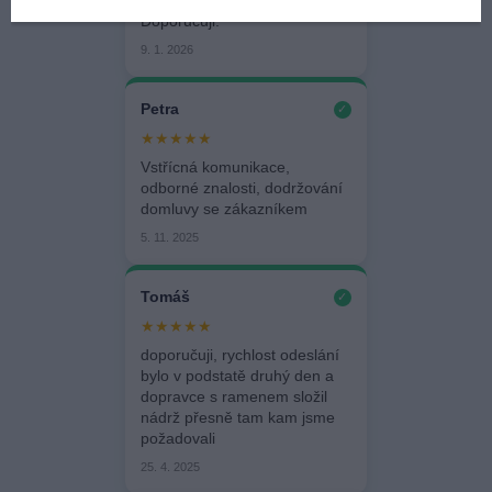
domluva. Moc ochotný řidič.
Doporučuji.
9. 1. 2026
Petra
✓
★★★★★
Vstřícná komunikace,
odborné znalosti, dodržování
domluvy se zákazníkem
5. 11. 2025
Tomáš
✓
★★★★★
doporučuji, rychlost odeslání
bylo v podstatě druhý den a
dopravce s ramenem složil
nádrž přesně tam kam jsme
požadovali
25. 4. 2025