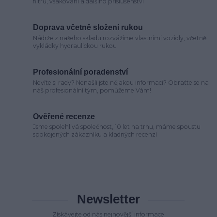
filtrů, vsakování a dalšího příslušenství
Doprava včetně složení rukou
Nádrže z našeho skladu rozvážíme vlastními vozidly, včetně
vykládky hydraulickou rukou
Profesionální poradenství
Nevíte si rady? Nenašli jste nějakou informaci? Obraťte se na
náš profesionální tým, pomůžeme Vám!
Ověřené recenze
Jsme spolehlivá společnost, 10 let na trhu, máme spoustu
spokojených zákazníku a kladných recenzí
Newsletter
Získávejte od nás nejnovější informace