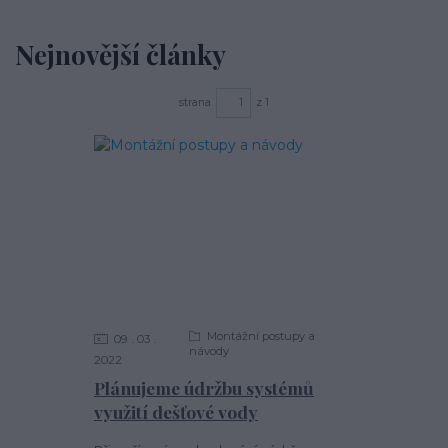
Nejnovější články
strana
z 1
Montážní postupy a
09
03
návody
2022
Plánujeme údržbu systémů
využití dešťové vody