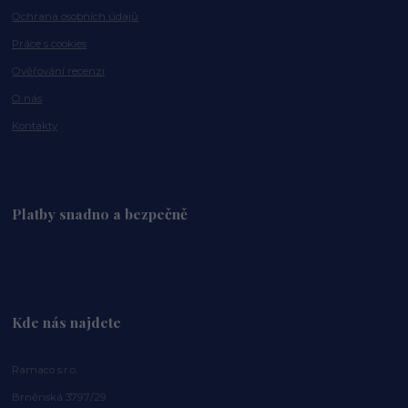
Ochrana osobních údajů
Práce s cookies
Ověřování recenzí
O nás
Kontakty
Platby snadno a bezpečně
Kde nás najdete
Ramaco s.r.o.
Brněnská 3797/29