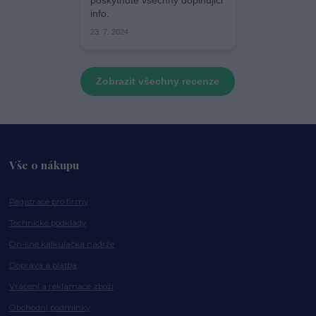
poskytnute vsechny doplnujici
info.
23. 7. 2024
Zobrazit všechny recenze
Vše o nákupu
Registrace pro firmy
Technické podklady
On-line kalkulačka nádrže
Doprava a platba
Vrácení a reklamace zboží
Obchodní podmínky