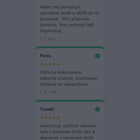
Nádrž mě přivezli po
zpevněné cestě a složili až na
pozemek . Moc příjemná
domluva. Moc ochotný řidič.
Doporučuji.
9. 1. 2026
Petra
✓
★★★★★
Vstřícná komunikace,
odborné znalosti, dodržování
domluvy se zákazníkem
5. 11. 2025
Tomáš
✓
★★★★★
doporučuji, rychlost odeslání
bylo v podstatě druhý den a
dopravce s ramenem složil