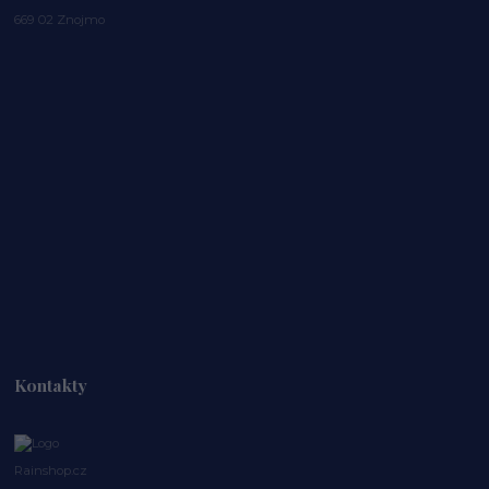
669 02 Znojmo
Kontakty
Rainshop.cz