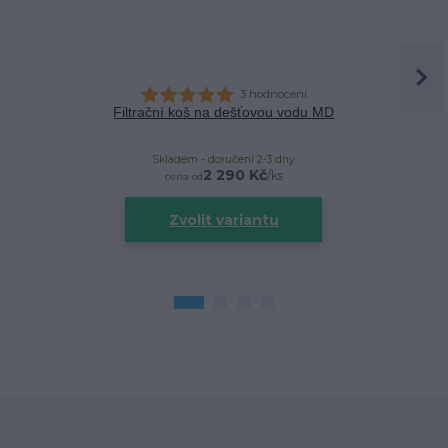
3 hodnocení
Filtrační koš na dešťovou vodu MD
Filtra
Skladem - doručení 2-3 dny
Sklade
2 290 Kč
/
ks
cena od
Zvolit variantu