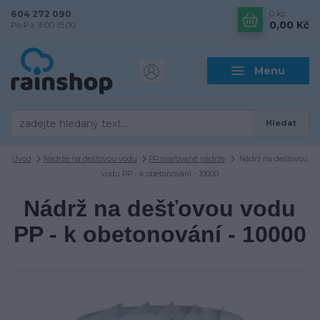
604 272 090
0
ks
0,00 Kč
Po-Pá: 9.00-15.00
Menu
Hledat
Úvod
Nádrže na dešťovou vodu
PP svařované nádrže
Nádrž na dešťovou
vodu PP - k obetonování - 10000
Nádrž na dešťovou vodu
PP - k obetonování - 10000