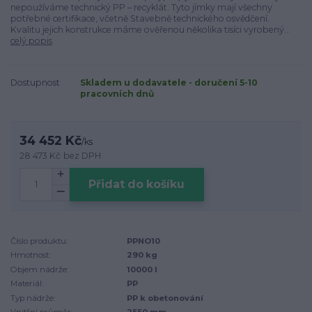
nepoužíváme technický PP – recyklát. Tyto jímky mají všechny
potřebné certifikace, včetně Stavebně technického osvědčení.
Kvalitu jejich konstrukce máme ověřenou několika tisíci vyrobený...
celý popis
Dostupnost
Skladem u dodavatele - doručení 5-10
pracovních dnů
34 452 Kč
/
ks
28 473 Kč
bez DPH
Přidat do košíku
Číslo produktu:
PPNO10
Hmotnost:
290 kg
Objem nádrže:
10000 l
Materiál:
PP
Typ nádrže:
PP k obetonování
Vnitřní průměr:
2550 mm