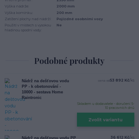
Výška nádrže:
2000 mm
Výška komínku:
200 mm
Zatížení plochy nad nádrží:
Pojízdné osobními vozy
Použití v místech s vysokou
Ne
hladinou spodní vody:
Podobné produkty
53 892 Kč
/
ks
Nádrž na dešťovou vodu
cena od
PP - k obetonování -
10000 - sestava Home
Raintronic
Skladem u dodavatele - doručení 5-
10 pracovních dnů
Zvolit variantu
36 612 Kč
/
ks
Nádrž na dešťovou vodu PP