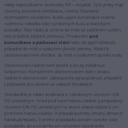
nikdy nepoužíváme technický PP – recyklát. Tyto jímky mají
všechny potřebné certifikace, včetně Stavebně
technického osvědčení. Kvalitu jejich konstrukce máme
ověřenou několika tisíci vyrobených kusů a statickými
posudky! Tato nádrž je určena do míst se zatížením vyšším,
než je běžné zatížení zeminou. Především
pod
komunikace a parkovací stání
nebo do jejich blízkosti,
případně do míst s výskytem jílovité zeminy. Nádrž k
obetonování není vhodná do míst s výskytem spodní vody.
Obetonování nádrže není složité a lze jej zvládnout
svépomocí. Kompletním obetonováním stěn i stropu
nádrže k obetonování zabezpečíte její pojízdnost, případně
ji připravíte pro uložení ve velkých hloubkách.
Standardně je nádrž dodávána s nátokovým otvorem DN
110 umístěným hned pod horní hranou nádrže a přepadový
otvorem DN 110 umístěným na druhé straně nádrže 5 cm
pod horní hranou nádrže. V případě potřeby změny dimenzí
nátoku/přepadu, či jiného požadavku prosím uveďte vaše
požadavky do poznámky při vytvoření objednávky.