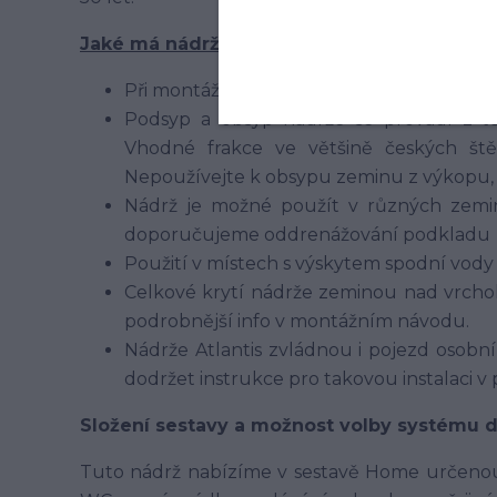
Jaké má nádrž výhody a jak ji zabudovat?
Při montáži není třeba
žádné betonován
Podsyp a obsyp nádrže se provádí z t
Vhodné frakce ve většině českých štěr
Nepoužívejte k obsypu zeminu z výkopu, p
Nádrž je možné použít v různých zeminá
doporučujeme oddrenážování podkladu
Použití v místech s výskytem spodní vod
Celkové krytí nádrže zeminou nad vrchol
podrobnější info v montážním návodu.
Nádrže Atlantis zvládnou i pojezd osobním
dodržet instrukce pro takovou instalaci v
Složení sestavy a možnost volby systému 
Tuto nádrž nabízíme v sestavě Home určeno