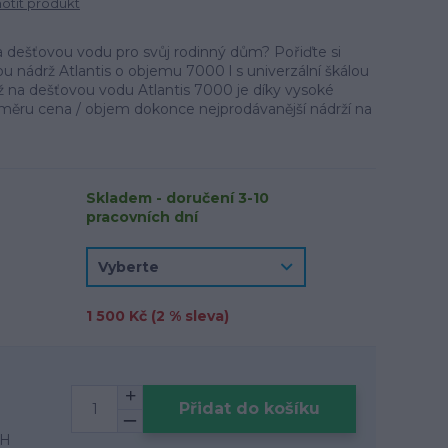
tit produkt
a dešťovou vodu pro svůj rodinný dům? Pořiďte si
ou nádrž Atlantis o objemu 7000 l s univerzální škálou
ž na dešťovou vodu Atlantis 7000 je díky vysoké
oměru cena / objem dokonce nejprodávanější nádrží na
Skladem - doručení 3-10
pracovních dní
1 500 Kč (
2
% sleva)
Přidat do košíku
PH