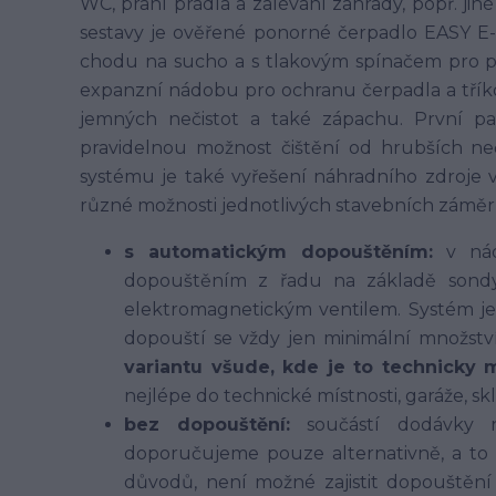
WC, praní prádla a zalévání zahrady, popř. j
sestavy je ověřené ponorné čerpadlo EASY 
chodu na sucho a s tlakovým spínačem pro p
expanzní nádobu pro ochranu čerpadla a tříkom
jemných nečistot a také zápachu. První pat
pravidelnou možnost čištění od hrubších n
systému je také vyřešení náhradního zdroje 
různé možnosti jednotlivých stavebních záměr
s automatickým dopouštěním:
v nádr
dopouštěním z řadu na základě sondy 
elektromagnetickým ventilem. Systém je
dopouští se vždy jen minimální množstv
variantu všude, kde je to technicky 
nejlépe do technické místnosti, garáže, sk
bez dopouštění:
součástí dodávky n
doporučujeme pouze alternativně, a to 
důvodů, není možné zajistit dopouštěn