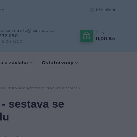
ce
Přihlášení
te nám na info@rainshop.cz
0
ks
272 090
0,00 Kč
: 9.00-15.00
a a závlaha
Ostatní vody
00 - sestava se systémem pro dům a zahradu
- sestava se
du