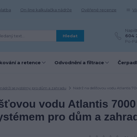
platba
On-line kalkulačka nádrže
Ověřené recenze
Ví
Napiš
604 
Hledat
Po-Pá
kování a retence
Odvodnění a filtrace
Čerpadl
 nádrží se systémy pro dům a zahradu
Nádrž na dešťovou vodu Atlantis 70
šťovou vodu Atlantis 7000 
ystémem pro dům a zahra