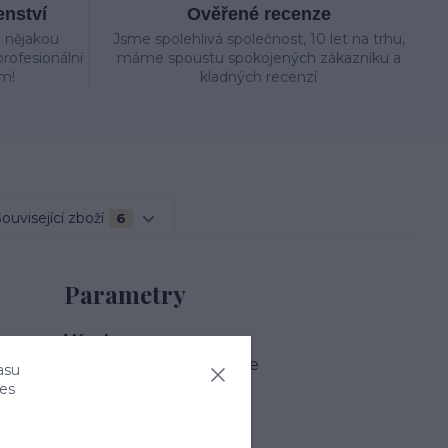
enství
Ověřené recenze
e nějakou
Jsme spolehlivá společnost, 10 let na trhu,
rofesionální
máme spoustu spokojených zákazníku a
m!
kladných recenzí
ouvisející zboží
6
Parametry
Výrobce
Nautilus Wassersysteme
asu
ies
Délka
2930 mm