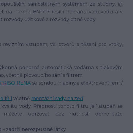
dopouštění samostatným systémem ze studny, aj.
let na normu EN1717 řešící ochranu vodovodu a v
t rozvody užitkové a rozvody pitné vody
 revizním vstupem, vč. otvorů a těsení pro vtoky,
ýkonná ponorná automatická vodárna s tlakovým
, včetně plovoucího sání s filtrem
AFRISO RENA
se sondou hladiny a elektroventilem /
 18 l
včetně
montážní sady na zeď
 kvalitu vody. Předností tohoto filtru je 1.stupeň se
dy můžete udržovat bez nutnosti demontáže
q - zadrží nerozpustné látky