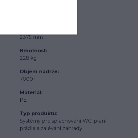
Šířka
1980 mm
Výška
2375 mm
Hmotnost
228 kg
Objem nádrže
7000 l
Materiál
PE
Typ produktu
Systémy pro splachování WC, praní
prádla a zalévání zahrady