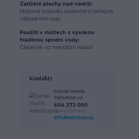
Zatížení plochy nad nádrží
Možnost pojezdu osobními či lehkými
nákladními vozy
Použití v místech s vysokou
hladinou spodní vody
Částečně viz montážní návod
Kontakty
Daniel Havlík,
Rainshop.cz
604 272 090
Po-Pá: 9.00-15.00
info@rainshop.cz