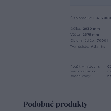
Číslo produktu:
AT700
Délka:
2930 mm
Výška:
2375 mm
Objem nádrže:
7000 l
Typ nádrže:
Atlantis
Použití v místech s
Čá
vysokou hladinou
m
spodní vody:
n
Podobné produkty