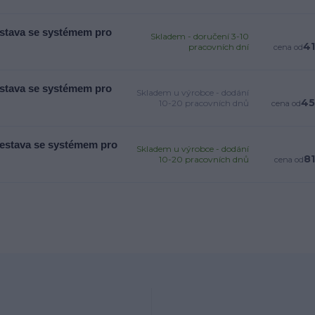
estava se systémem pro
Skladem - doručení 3-10
41
pracovních dní
cena od
estava se systémem pro
Skladem u výrobce - dodání
45
10-20 pracovních dnů
cena od
sestava se systémem pro
Skladem u výrobce - dodání
81
10-20 pracovních dnů
cena od