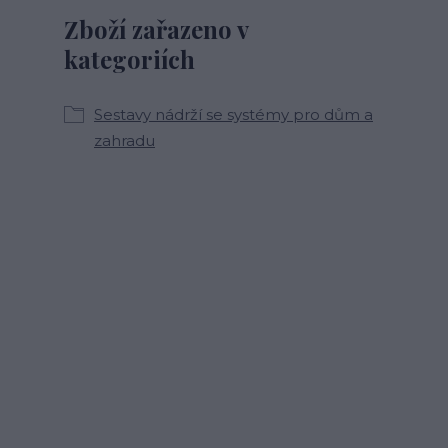
Zboží zařazeno v
kategoriích
Sestavy nádrží se systémy pro dům a
zahradu