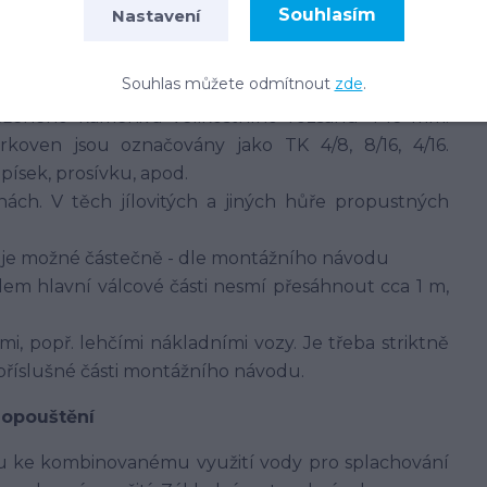
Souhlasím
Nastavení
Souhlas můžete odmítnout
zde
.
í
ěženého kameniva velikostního rozsahu 4-16 mm.
koven jsou označovány jako TK 4/8, 8/16, 4/16.
ísek, prosívku, apod.
ch. V těch jílovitých a jiných hůře propustných
y je možné částečně - dle montážního návodu
em hlavní válcové části nesmí přesáhnout cca 1 m,
i, popř. lehčími nákladními vozy. Je třeba striktně
 příslušné části montážního návodu.
dopouštění
u ke kombinovanému využití vody pro splachování