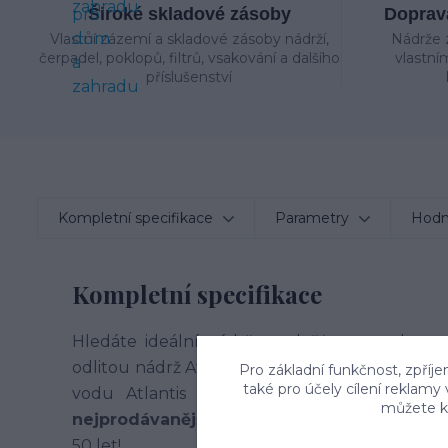
Široké skladové zásoby
Doprava
Vlastní zázemí a skladové zásoby nádrží,
Nádrže 
čerpadel, poklopů, filtrů, vsakování a dalšího
vlastní
příslušenství
Kompletní specifikace
Parametry
Hodn
Kompletní specifikace
Hledáte ideální nádrž na dešťovou vodu pro
odlitou nádrž Atlantis o objemu 7000 l s univ
Pro základní funkčnost, zpříje
také pro účely cílení reklamy
vodu Atlantis 7000 je díky vysoké kvali
můžete kd
nejprodávanější nádrží na českém trhu
. Vy
50 let!