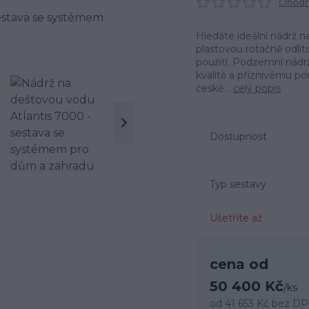
Ohodno
Hledáte ideální nádrž n
plastovou rotačně odlit
použití. Podzemní nádr
kvalitě a příznivému p
české...
celý popis
Dostupnost
Typ sestavy
Ušetříte až
cena od
50 400 Kč
/
ks
od
41 653 Kč
bez D