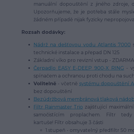
manuální dopouštění z jiného zdroje, 
Upozorňujeme, že je potřeba stále mys
žádném případě nijak fyzicky nepropojova
Rozsah dodávky:
Nádrž na dešťovou vodu Atlantis 7000
s
technické instalace a přepad DN 125
Základní víko pro revizní vstup - ZDARMA
Čerpadlo EASY E-DEEP 900-X RING
- v
spínačem a ochranou proti chodu na sucho
Volitelně
- včetně
systému dopouštění 
bez dopouštění
Bezúdržbová membránová tlaková nádoba
Filtr Rainmaster Trio
zajišťující maximální
samočistícím proplachem. Filtr te
kartuše! Filtr obsahuje 3 části
1.stupeň - omyvatelný předfiltr 50 m