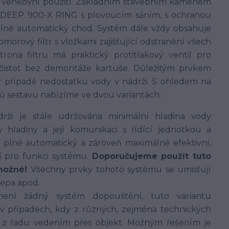
iné venkovní použití. Základním stavebním kamenem
E-DEEP 900-X RING s plovoucím sáním, s ochranou
lně automatický chod. Systém dále vždy obsahuje
orový filtr s vložkami zajišťující odstranění všech
rona filtru má praktický protitlakový ventil pro
ečistot bez demontáže kartuše. Důležitým prvkem
v případě nedostatku vody v nádrži. S ohledem na
ů sestavu nabízíme ve dvou variantách:
ži je stále udržována minimální hladina vody
hladiny a její komunikaci s řídící jednotkou a
 plně automatický a zároveň maximálně efektivní,
í pro funkci systému.
Doporučujeme použít tuto
možné!
Všechny prvky tohoto systému se umisťují
lepa apod.
ení žádný systém dopouštění, tuto variantu
v případech, kdy z různých, zejména technických
í z řadu vedením přes objekt. Možným řešením je