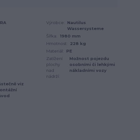
0RA
Výrobce:
Nautilus
Wassersysteme
Šířka:
1980 mm
Hmotnost:
228 kg
Materiál:
PE
Zatížení
Možnost pojezdu
plochy
osobními či lehkými
nad
nákladními vozy
nádrží:
stečně viz
ontážní
ávod