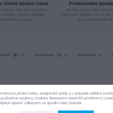
 včetně složení rukou
Profesionální porad
z našeho skladu rozvážíme
Nevíte si rady? Nenašli jst
mi vozidly, včetně vykládky
informaci? Obraťte se na náš p
hydraulickou rukou
tým, pomůžeme Vá
ocení
Komentáře
Ke stažení
S
0
1
 svůj rodinný dům? Pořiďte si plastovou rotačně
erzální škálou použití. Podzemní nádrž na dešťovou
mnění používání webu, analytické účely a v případě udělení souhl
 využíváme soubory cookies. Nastavení vlastních preferencí cook
tě a příznivému poměru cena / objem dokonce
ykoli upravit odkazem ve spodní části stránek.
rábí se v Německu a výrobce na ni poskytuje záruku