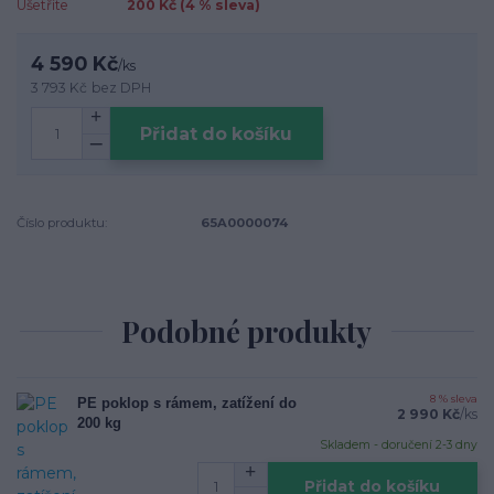
Ušetříte
200 Kč (
4
% sleva)
4 590 Kč
/
ks
3 793 Kč
bez DPH
Přidat do košíku
Číslo produktu:
65A0000074
Podobné produkty
8 % sleva
PE poklop s rámem, zatížení do
2 990 Kč
/
ks
200 kg
Skladem - doručení 2-3 dny
Přidat do košíku