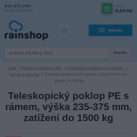
604 272 090
0
ks
0,00 Kč
Po-Pá: 9.00-15.00
Menu
Hledat
Úvod
Nádrže na dešťovou vodu
Příslušenství k podzemním nádržím
Poklopy a nástavce
Teleskopický poklop PE s rámem, výška 235-375 mm,
zatížení do 1500 kg
Teleskopický poklop PE s
rámem, výška 235-375 mm,
zatížení do 1500 kg