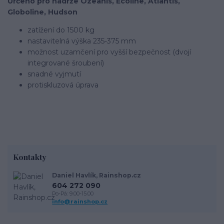
Určeno pro nádrže Ozeanis, Ecoline, Atlantis,
Globoline, Hudson
zatížení do 1500 kg
nastavitelná výška 235-375 mm
možnost uzamčení pro vyšší bezpečnost (dvojí
integrované šroubení)
snadné vyjmutí
protiskluzová úprava
Kontakty
Daniel Havlík, Rainshop.cz
604 272 090
Po-Pá: 9.00-15.00
info@rainshop.cz