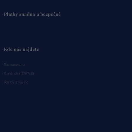
Platby snadno a bezpečně
Kde nás najdete
Ramaco s.r.o.
Brněnská 3797/29
669 02 Znojmo