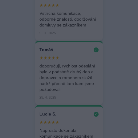
★★★★★
Vstřícná komunikace,
odborné znalosti, dodržování
domluvy se zákazníkem
5. 11. 2025
Tomáš
✓
★★★★★
doporučuji, rychlost odeslání
bylo v podstatě druhý den a
dopravce s ramenem složil
nádrž přesně tam kam jsme
požadovali
25. 4. 2025
Lucie S.
✓
★★★★★
Naprosto dokonalá
komunikace se zákazníkem