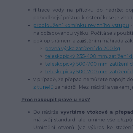
filtrace vody na přítoku do nádrže: 
pohodlnější přístup k čištění koše je vhod
prodloužení komínku revizního vstupu
-
na požadovanou výšku. Počítá se s použi
poklop s rámem a zajištěním (náhrada zák
pevná výška zatížení do 200 kg
teleskopický 235-400 mm, zatížení d
teleskopický 500-700 mm, zatížení d
teleskopický 500-700 mm, zatížení 
v případě, že přepad nemůžete napojit d
z tunelů
za nádrží. Mezi nádrží a vsakem
Proč nakoupit právě u nás?
Do nádrže
vyvrtáme vtokové a přepa
má svůj standard, ale umíme vše přizpů
Umístění otvorů (viz výkres ke stažen