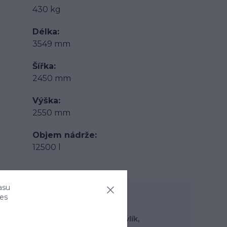
430 kg
Délka
3549 mm
Šířka
2450 mm
Výška
2550 mm
Objem nádrže
12500 l
asu
Kontakty
ies
Daniel Havlík,