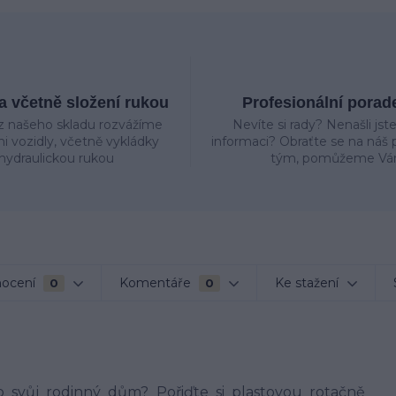
 včetně složení rukou
Profesionální porad
z našeho skladu rozvážíme
Nevíte si rady? Nenašli jst
mi vozidly, včetně vykládky
informaci? Obraťte se na náš p
hydraulickou rukou
tým, pomůžeme Vá
ocení
Komentáře
Ke stažení
0
0
 svůj rodinný dům? Pořiďte si plastovou rotačně