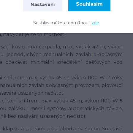
 zahrady a jiné venkovní použití. Jedná se o sadu
Souhlasím
Nastavení
ro domácí kutily, popř. pro montáž instalatérem.
stavení. Použito je vždy ponorné čerpadlo s
Souhlas můžete odmítnout
zde
.
rtní provoz bez nutnosti manuálního ovládání.
 na výběr je ze tří možností:
: sací koš u dna čerpadla, max. výtlak 42 m, výkon
 u jednoduchých manuálních závlah s občasným
 očekávat minimální znečištění dešťových vod
ní s filtrem, max. výtlak 45 m, výkon 1100 W, 2 roky
anuálních závlah s občasným provozem, plovoucí
nasávání usazených nečistot
ucí sání s filtrem, max. výtlak 45 m, výkon 1100 W,
5
ou zálivku i menší systémy automatických závlah,
adině bez nasávání usazených nečistot
klapku a ochranu proti chodu na sucho. Součástí