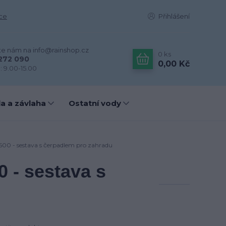
ce
Přihlášení
te nám na info@rainshop.cz
0
ks
272 090
0,00 Kč
: 9.00-15.00
a a závlaha
Ostatní vody
500 - sestava s čerpadlem pro zahradu
 - sestava s