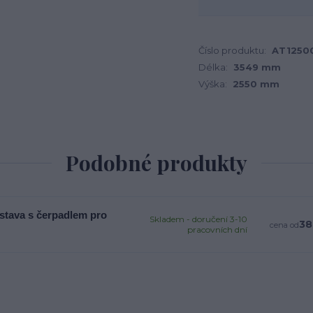
Číslo produktu:
AT1250
Délka:
3549 mm
Výška:
2550 mm
Podobné produkty
estava s čerpadlem pro
Skladem - doručení 3-10
38
cena od
pracovních dní