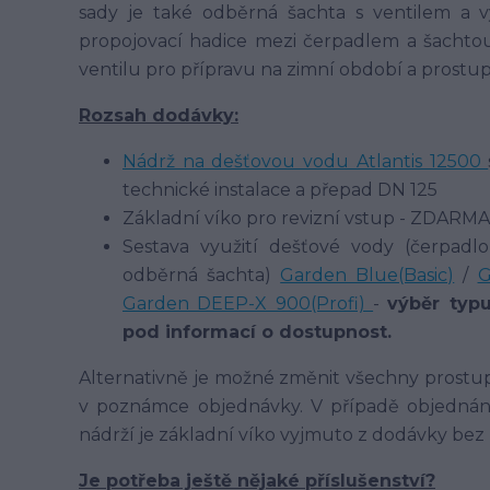
sady je také odběrná šachta s ventilem a 
propojovací hadice mezi čerpadlem a šachtou
ventilu pro přípravu na zimní období a prostu
Rozsah dodávky:
Nádrž na dešťovou vodu Atlantis 12500
technické instalace a přepad DN 125
Základní víko pro revizní vstup - ZDARMA
Sestava využití dešťové vody (čerpadlo,
odběrná šachta)
Garden Blue(Basic)
/
G
Garden DEEP-X 900(Profi)
-
výběr typ
pod informací o dostupnost.
Alternativně je možné změnit všechny prostupy
v poznámce objednávky. V případě objednání 
nádrží je základní víko vyjmuto z dodávky bez
Je potřeba ještě nějaké příslušenství?