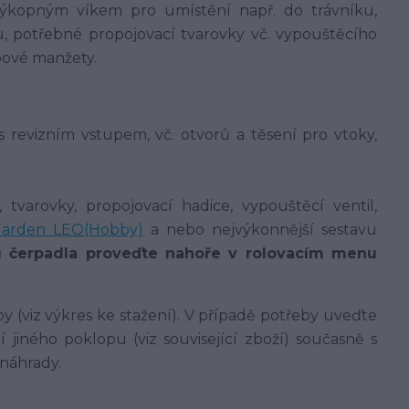
výkopným víkem pro umístění např. do trávníku,
, potřebné propojovací tvarovky vč. vypouštěcího
pové manžety.
s revizním vstupem, vč. otvorů a těsení pro vtoky,
 tvarovky, propojovací hadice, vypouštěcí ventil,
arden LEO(Hobby)
a nebo nejvýkonnější sestavu
u čerpadla proveďte nahoře v rolovacím menu
 (viz výkres ke stažení). V případě potřeby uveďte
jiného poklopu (viz související zboží) současně s
 náhrady.