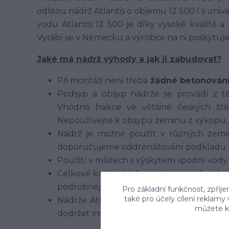
odlitou nádrž Atlantis o objemu 12 500 l s uni
vodu Atlantis 12 500 je díky vysoké kvalitě
Vyrábí se v Německu a výrobce na ni poskytuje
Jaké má nádrž výhody a jak ji zabudovat?
Při montáži není třeba
žádné betonován
Podsyp a obsyp nádrže se provádí z t
Vhodné frakce ve většině českých štěr
Nepoužívejte k obsypu zeminu z výkopu, p
Nádrž je možné použít v různých zeminá
doporučujeme oddrenážování podkladu
Použití v místech s výskytem spodní vod
Celkové krytí nádrže zeminou nad vrchol
podrobnější info v montážním návodu.
Pro základní funkčnost, zpříje
také pro účely cílení reklamy
Nádrže Atlantis zvládnou i pojezd osobním
můžete kd
dodržet instrukce pro takovou instalaci v