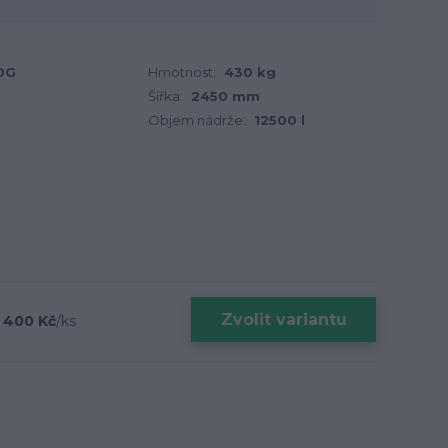
0G
Hmotnost:
430 kg
Šířka:
2450 mm
Objem nádrže:
12500 l
Zvolit variantu
 400 Kč
/
ks