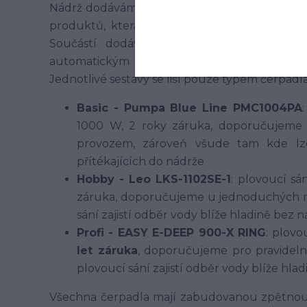
Nádrž dodáváme v sestavě vhodné pro zalévání
produktů, která je vhodná jako stavebnice p
Součástí dodávky je podrobný návod k se
automatickým tlakovým spínačem pro komfo
Jednotlivé sestavy se liší pouze typem čerpadla,
Basic - Pumpa Blue Line PMC1004PA
1000 W, 2 roky záruka, doporučujeme
provozem, zároveň všude tam kde lze
přítékajících do nádrže
Hobby - Leo LKS-1102SE-1
: plovoucí sá
záruka, doporučujeme u jednoduchých m
sání zajistí odběr vody blíže hladině bez 
Profi - EASY E-DEEP 900-X RING
: plovo
let záruka
, doporučujeme pro pravideln
plovoucí sání zajistí odběr vody blíže hl
Všechna čerpadla mají zabudovanou zpětnou 