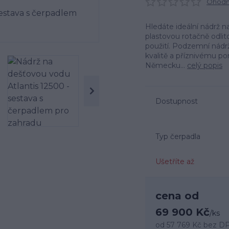
Ohodno
Hledáte ideální nádrž n
plastovou rotačně odlito
použití. Podzemní nádrž
kvalitě a příznivému po
Německu...
celý popis
Dostupnost
Typ čerpadla
Ušetříte až
cena od
69 900 Kč
/
ks
od
57 769 Kč
bez D