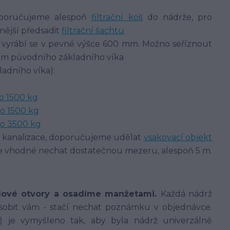
doporučujeme alespoň
filtrační koš
do nádrže, pro
nější předsadit
filtrační šachtu
 vyrábí se v pevné výšce 600 mm. Možno seříznout
tím původního základního víka
ladního víka):
o 1500 kg
o 1500 kg
do 3500 kg
o kanalizace, doporučujeme udělat
vsakovací objekt
 je vhodné nechat dostatečnou mezeru, alespoň 5 m.
dové otvory a osadíme manžetami.
Každá nádrž
sobit vám - stačí nechat poznámku v objednávce.
í) je vymyšleno tak, aby byla nádrž univerzálně