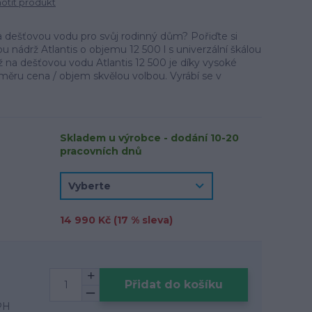
tit produkt
a dešťovou vodu pro svůj rodinný dům? Pořiďte si
u nádrž Atlantis o objemu 12 500 l s univerzální škálou
 na dešťovou vodu Atlantis 12 500 je díky vysoké
měru cena / objem skvělou volbou. Vyrábí se v
Skladem u výrobce - dodání 10-20
pracovních dnů
14 990 Kč (
17
% sleva)
Přidat do košíku
PH