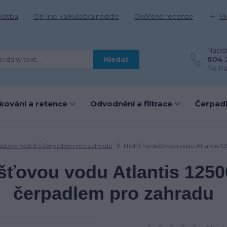
platba
On-line kalkulačka nádrže
Ověřené recenze
Ví
Napiš
604 
Hledat
Po-Pá
kování a retence
Odvodnění a filtrace
Čerpadl
estavy nádrží s čerpadlem pro zahradu
Nádrž na dešťovou vodu Atlantis 12
šťovou vodu Atlantis 12500
čerpadlem pro zahradu