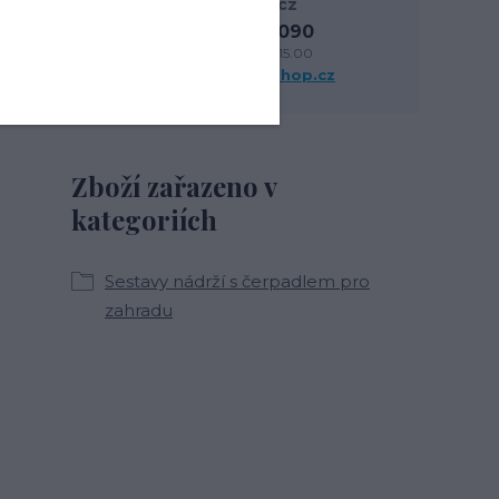
Rainshop.cz
604 272 090
Po-Pá: 9.00-15.00
info@rainshop.cz
Zboží zařazeno v
kategoriích
Sestavy nádrží s čerpadlem pro
zahradu