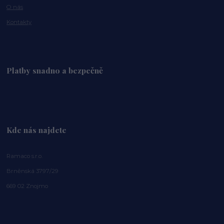
O nás
Kontakty
Platby snadno a bezpečně
Kde nás najdete
Ramaco s.r.o.
Brněnská 3797/29
669 02 Znojmo