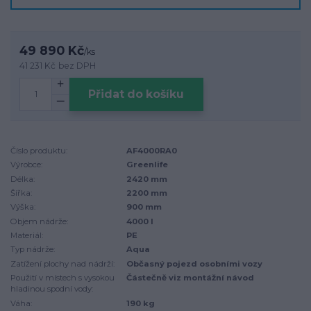
49 890 Kč
/
ks
41 231 Kč
bez DPH
Přidat do košíku
Číslo produktu:
AF4000RA0
Výrobce:
Greenlife
Délka:
2420 mm
Šířka:
2200 mm
Výška:
900 mm
Objem nádrže:
4000 l
Materiál:
PE
Typ nádrže:
Aqua
Zatížení plochy nad nádrží:
Občasný pojezd osobními vozy
Použití v místech s vysokou
Částečně viz montážní návod
hladinou spodní vody:
Váha:
190 kg