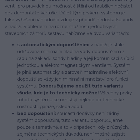
ventil pro pravidelnou možnost čištění od hrubších nečistot
bez demontáže kartuše. Důležitým prvkem systému je
také vyřešení náhradního zdroje v případě nedostatku vody
v nádrži. S ohledem na různé možnosti jednotlivých
stavebních záměrů sestavu nabízíme ve dvou variantách:
s automatickým dopouštěním:
v nádrži je stále
udržována minimální hladina vody dopouštěním z
řadu na základě sondy hladiny a její komunikaci s řídící
jednotkou a elektromagnetickým ventilem. Systém
je plně automatický a zároveň maximálně efektivní,
dopouští se vždy jen minimální množství pro funkci
systému.
Doporučujeme použít tuto variantu
všude, kde je to technicky možné!
Všechny prvky
tohoto systému se umisťují nejlépe do technické
místnosti, garáže, sklepa apod.
bez dopouštění:
součástí dodávky není žádný
systém dopouštění, tuto variantu doporučujeme
pouze alternativně, a to v případech, kdy z různých,
zejména technických důvodů, není možné zajistit