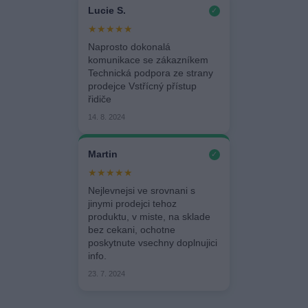
Lucie S.
✓
★★★★★
Naprosto dokonalá
komunikace se zákazníkem
Technická podpora ze strany
prodejce Vstřícný přístup
řidiče
14. 8. 2024
Martin
✓
★★★★★
Nejlevnejsi ve srovnani s
jinymi prodejci tehoz
produktu, v miste, na sklade
bez cekani, ochotne
poskytnute vsechny doplnujici
info.
23. 7. 2024