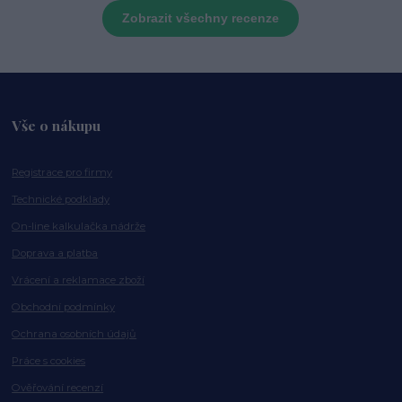
Zobrazit všechny recenze
Vše o nákupu
Registrace pro firmy
Technické podklady
On-line kalkulačka nádrže
Doprava a platba
Vrácení a reklamace zboží
Obchodní podmínky
Ochrana osobních údajů
Práce s cookies
Ověřování recenzí