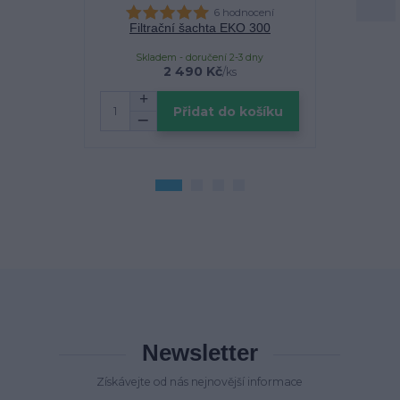
6 hodnocení
Filtrační šachta EKO 300
Vsakovací 
Skladem u d
Skladem - doručení 2-3 dny
2 490 Kč
/
ks
cena 
Přidat do košíku
Zv
Newsletter
Získávejte od nás nejnovější informace