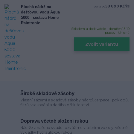
58 890 Kč
/
ks
Plochá nádrž na
cena od
dešťovou vodu Aqua
5000 - sestava Home
Raintronic
Skladem u dodavatele - doručení 5-10
pracovních dnů
Zvolit variantu
Široké skladové zásoby
Vlastní zázemí a skladové zásoby nádrží, čerpadel, poklopů,
filtrů, vsakování a dalšího příslušenství
Doprava včetně složení rukou
Nádrže z našeho skladu rozvážíme vlastními vozidly, včetně
vykládky hydraulickou rukou