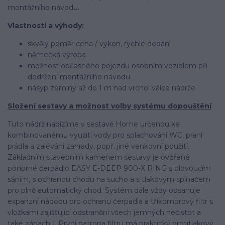
montážního návodu.
Vlastnosti a výhody:
skvělý poměr cena / výkon, rychlé dodání
německá výroba
možnost občasného pojezdu osobním vozidlem při
dodržení montážního návodu
násyp zeminy až do 1 m nad vrchol válce nádrže
Složení sestavy a možnost volby systému dopouštění
Tuto nádrž nabízíme v sestavě Home určenou ke
kombinovanému využití vody pro splachování WC, praní
prádla a zalévání zahrady, popř. jiné venkovní použití.
Základním stavebním kamenem sestavy je ověřené
ponorné čerpadlo EASY E-DEEP 900-X RING s plovoucím
sáním, s ochranou chodu na sucho a s tlakovým spínačem
pro plně automatický chod. Systém dále vždy obsahuje
expanzní nádobu pro ochranu čerpadla a tříkomorový filtr s
vložkami zajišťující odstranění všech jemných nečistot a
také zápachu. První patrona filtru má praktický protitlakový