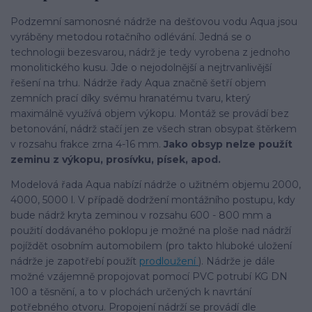
Podzemní samonosné nádrže na dešťovou vodu Aqua jsou
vyráběny metodou rotačního odlévání. Jedná se o
technologii bezesvarou, nádrž je tedy vyrobena z jednoho
monolitického kusu. Jde o nejodolnější a nejtrvanlivější
řešení na trhu. Nádrže řady Aqua značně šetří objem
zemních prací díky svému hranatému tvaru, který
maximálně využívá objem výkopu. Montáž se provádí bez
betonování, nádrž stačí jen ze všech stran obsypat štěrkem
v rozsahu frakce zrna 4-16 mm.
Jako obsyp nelze použít
zeminu z výkopu, prosívku, písek, apod.
Modelová řada Aqua nabízí nádrže o užitném objemu 2000,
4000, 5000 l. V případě dodržení montážního postupu, kdy
bude nádrž kryta zeminou v rozsahu 600 - 800 mm a
použití dodávaného poklopu je možné na ploše nad nádrží
pojíždět osobním automobilem (pro takto hluboké uložení
nádrže je zapotřebí použít
prodloužení
). Nádrže je dále
možné vzájemně propojovat pomocí PVC potrubí KG DN
100 a těsnění, a to v plochách určených k navrtání
potřebného otvoru. Propojení nádrží se provádí dle