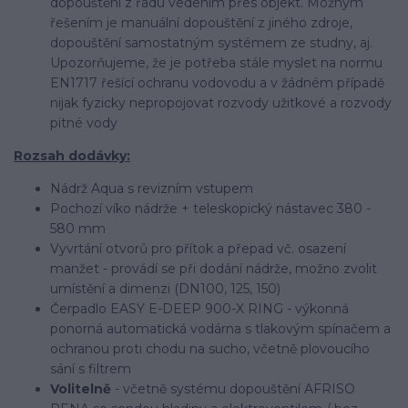
dopouštění z řadu vedením přes objekt. Možným
řešením je manuální dopouštění z jiného zdroje,
dopouštění samostatným systémem ze studny, aj.
Upozorňujeme, že je potřeba stále myslet na normu
EN1717 řešící ochranu vodovodu a v žádném případě
nijak fyzicky nepropojovat rozvody užitkové a rozvody
pitné vody
Rozsah dodávky:
Nádrž Aqua s revizním vstupem
Pochozí víko nádrže + teleskopický nástavec 380 -
580 mm
Vyvrtání otvorů pro přítok a přepad vč. osazení
manžet - provádí se při dodání nádrže, možno zvolit
umístění a dimenzi (DN100, 125, 150)
Čerpadlo EASY E-DEEP 900-X RING - výkonná
ponorná automatická vodárna s tlakovým spínačem a
ochranou proti chodu na sucho, včetně plovoucího
sání s filtrem
Volitelně
- včetně systému dopouštění AFRISO