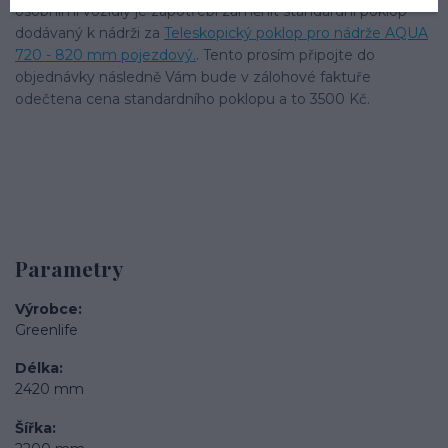
osobními vozidly je zapotřebí zaměnit standardní poklop
dodávaný k nádrži za
Teleskopický poklop pro nádrže AQUA
720 - 820 mm pojezdový.
. Tento prosím připojte do
objednávky následně Vám bude v zálohové faktuře
odečtena cena standardního poklopu a to 3500 Kč.
Parametry
Výrobce
Greenlife
Délka
2420 mm
Šířka