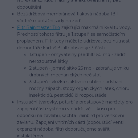
RENA se sondou hladiny a elektroventilem / bez
dopouštění
Bezúdržbová membránová tlaková nádoba 18 l
včetně montážní sady na zeď
Filtr Rainmaster Trio
zajišťující maximální kvalitu vody.
Předností tohoto filtru je 1.stupeň se samočistícím
proplachem. Filtr tedy můžete udržovat bez nutnosti
demontáže kartuše! Filtr obsahuje 3 části
1.stupeň - omyvatelný předfiltr 50 mq - zadrží
nerozpustné látky
2.stupeň - jemné sítko 25 mq - zabraňuje vniku
drobných mechanických nečistot
3.stupeň - vložka s aktivním uhlím - odstraní
možný zápach, stopy organických látek, chloru,
insekticidů, pesticidů či rozpouštědel
Instalační tvarovky, poturbí a prostupové manžety pro
zapojení části systému v nádrži, vč. T-kusu pro
odbočku na závlahu, šachta Rainbird pro venkovní
závlahu. Zapojení vnitřních částí (dopouštěcí ventil,
expanzní nádoba, filtr) doporučujeme svěřit
instalatérovi.