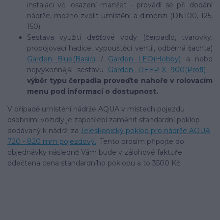
instalaci vč. osazení manžet - provádí se při dodání
nádrže, možno zvolit umístění a dimenzi (DN100, 125,
150)
Sestava využití dešťové vody (čerpadlo, tvarovky,
propojovací hadice, vypouštěcí ventil, odběrná šachta)
Garden Blue(Basic)
/
Garden LEO(Hobby)
a nebo
nejvýkonnější sestavu
Garden DEEP-X 900(Profi)
-
výběr typu čerpadla proveďte nahoře v rolovacím
menu pod informací o dostupnost.
V případě umístění nádrže AQUA v místech pojezdu
osobními vozidly je zapotřebí zaměnit standardní poklop
dodávaný k nádrži za
Teleskopický poklop pro nádrže AQUA
720 - 820 mm pojezdový.
. Tento prosím připojte do
objednávky následně Vám bude v zálohové faktuře
odečtena cena standardního poklopu a to 3500 Kč.