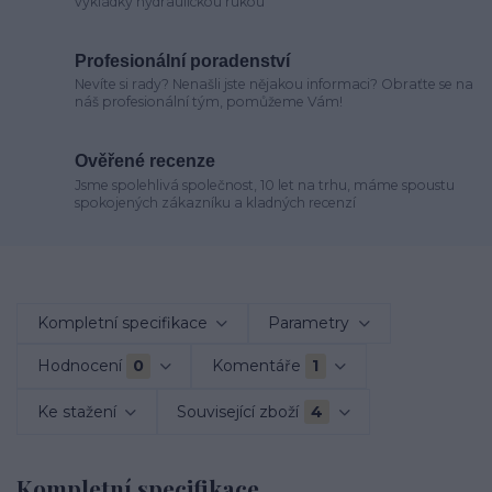
vykládky hydraulickou rukou
Profesionální poradenství
Nevíte si rady? Nenašli jste nějakou informaci? Obraťte se na
náš profesionální tým, pomůžeme Vám!
Ověřené recenze
Jsme spolehlivá společnost, 10 let na trhu, máme spoustu
spokojených zákazníku a kladných recenzí
Kompletní specifikace
Parametry
Hodnocení
0
Komentáře
1
Ke stažení
Související zboží
4
Kompletní specifikace