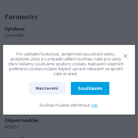
Parametry
Výrobce
Greenlife
Délka
2420 mm
Pro základní funkčnost, zpříjemnění používání webu,
analytické účely a v případě udělení souhlasu také pro účely
cílení reklamy využíváme soubory cookies. Nastavení vlastních
Šířka
preferencí cookies můžete kdykoli upravit odkazem ve spodní
2200 mm
části stránek.
Výška
Souhlasím
Nastavení
900 mm
Hmotnost
Souhlas můžete odmítnout
zde
.
190 kg
Objem nádrže
4000 l