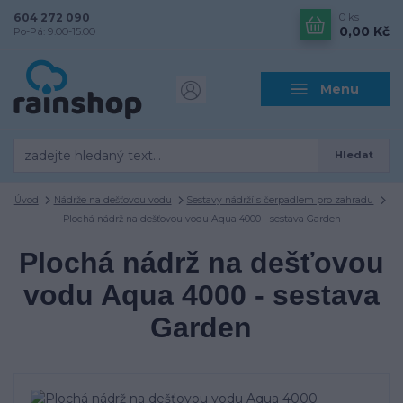
604 272 090
0
ks
0,00 Kč
Po-Pá: 9.00-15.00
Menu
Hledat
Úvod
Nádrže na dešťovou vodu
Sestavy nádrží s čerpadlem pro zahradu
Plochá nádrž na dešťovou vodu Aqua 4000 - sestava Garden
Plochá nádrž na dešťovou
vodu Aqua 4000 - sestava
Garden