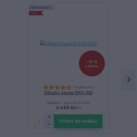
TOP produkt
TOP produkt
Akce
- 17 %
2 990 Kč
6 hodnocení
Filtrační šachta EKO 300
Vsakovací 
Skladem u d
Skladem - doručení 2-3 dny
2 490 Kč
/
ks
cena 
Přidat do košíku
Zv