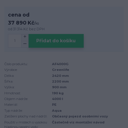
cena od
37 890 Kč
/
ks
od
31 314 Kč
bez DPH
Přidat do košíku
Číslo produktu:
AF4000G
Výrobce:
Greenlife
Délka:
2420 mm
Šířka:
2200 mm
Výška:
900 mm
Hmotnost:
190 kg
Objem nádrže:
4000 l
Materiál:
PE
Typ nádrže:
Aqua
Zatížení plochy nad nádrží:
Občasný pojezd osobními vozy
Použití v místech s vysokou
Částečně viz montážní návod
hladinou spodní vody: