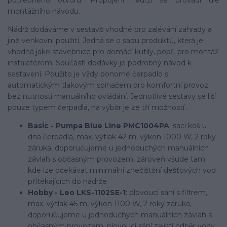
montážního návodu.
Nádrž dodáváme v sestavě vhodné pro zalévání zahrady a
jiné venkovní použití. Jedná se o sadu produktů, která je
vhodná jako stavebnice pro domácí kutily, popř. pro montáž
instalatérem. Součástí dodávky je podrobný návod k
sestavení. Použito je vždy ponorné čerpadlo s
automatickým tlakovým spínačem pro komfortní provoz
bez nutnosti manuálního ovládání. Jednotlivé sestavy se liší
pouze typem čerpadla, na výběr je ze tří možností:
Basic - Pumpa Blue Line PMC1004PA
: sací koš u
dna čerpadla, max. výtlak 42 m, výkon 1000 W, 2 roky
záruka, doporučujeme u jednoduchých manuálních
závlah s občasným provozem, zároveň všude tam
kde lze očekávat minimální znečištění dešťových vod
přítékajících do nádrže
Hobby - Leo LKS-1102SE-1
: plovoucí sání s filtrem,
max. výtlak 45 m, výkon 1100 W, 2 roky záruka,
doporučujeme u jednoduchých manuálních závlah s
občasným provozem, plovoucí sání zajistí odběr vody