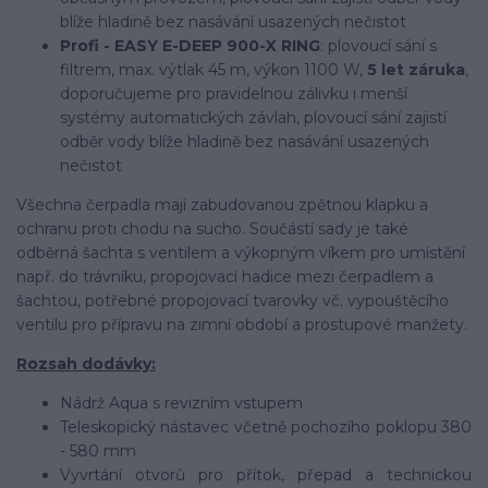
blíže hladině bez nasávání usazených nečistot
Profi - EASY E-DEEP 900-X RING
: plovoucí sání s
filtrem, max. výtlak 45 m, výkon 1100 W,
5 let záruka
,
doporučujeme pro pravidelnou zálivku i menší
systémy automatických závlah, plovoucí sání zajistí
odběr vody blíže hladině bez nasávání usazených
nečistot
Všechna čerpadla mají zabudovanou zpětnou klapku a
ochranu proti chodu na sucho. Součástí sady je také
odběrná šachta s ventilem a výkopným víkem pro umístění
např. do trávníku, propojovací hadice mezi čerpadlem a
šachtou, potřebné propojovací tvarovky vč. vypouštěcího
ventilu pro přípravu na zimní období a prostupové manžety.
Rozsah dodávky:
Nádrž Aqua s revizním vstupem
Teleskopický nástavec včetně pochozího poklopu 380
- 580 mm
Vyvrtání otvorů pro přítok, přepad a technickou