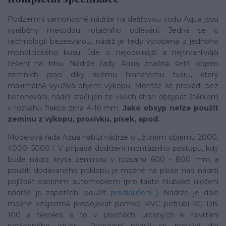
Podzemní samonosné nádrže na dešťovou vodu Aqua jsou
vyráběny metodou rotačního odlévání. Jedná se o
technologii bezesvarou, nádrž je tedy vyrobena z jednoho
monolitického kusu. Jde o nejodolnější a nejtrvanlivější
řešení na trhu. Nádrže řady Aqua značně šetří objem
zemních prací díky svému hranatému tvaru, který
maximálně využívá objem výkopu. Montáž se provádí bez
betonování, nádrž stačí jen ze všech stran obsypat štěrkem
v rozsahu frakce zrna 4-16 mm.
Jako obsyp nelze použít
zeminu z výkopu, prosívku, písek, apod.
Modelová řada Aqua nabízí nádrže o užitném objemu 2000,
4000, 5000 l. V případě dodržení montážního postupu, kdy
bude nádrž kryta zeminou v rozsahu 600 - 800 mm a
použití dodávaného poklopu je možné na ploše nad nádrží
pojíždět osobním automobilem (pro takto hluboké uložení
nádrže je zapotřebí použít
prodloužení
). Nádrže je dále
možné vzájemně propojovat pomocí PVC potrubí KG DN
100 a těsnění, a to v plochách určených k navrtání
potřebného otvoru. Propojení nádrží se provádí dle