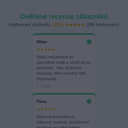
Ověřené recenze zákazníků
Hodnocení obchodu:
100% ★★★★★
(266 hodnocení)
Milan
✓
★★★★★
Nádrž mě přivezli po
zpevněné cestě a složili až na
pozemek . Moc příjemná
domluva. Moc ochotný řidič.
Doporučuji.
9. 1. 2026
Petra
✓
★★★★★
Vstřícná komunikace,
odborné znalosti, dodržování
domluvy se zákazníkem