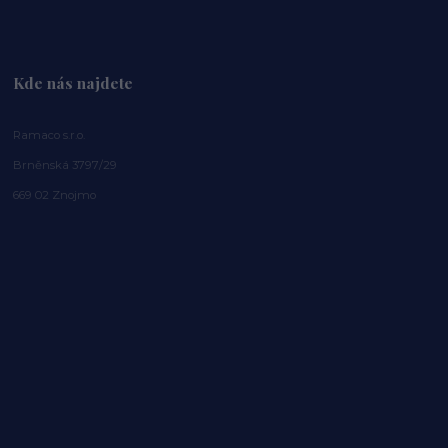
Kde nás najdete
Ramaco s.r.o.
Brněnská 3797/29
669 02 Znojmo