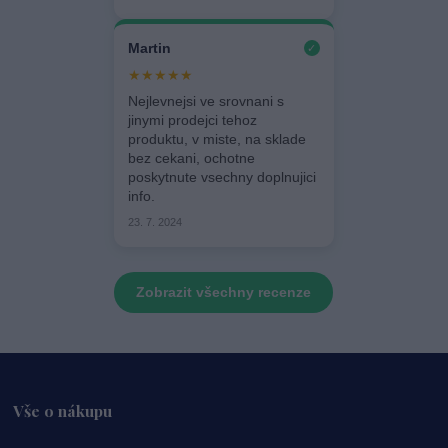
Martin
✓
★★★★★
Nejlevnejsi ve srovnani s
jinymi prodejci tehoz
produktu, v miste, na sklade
bez cekani, ochotne
poskytnute vsechny doplnujici
info.
23. 7. 2024
Zobrazit všechny recenze
Vše o nákupu