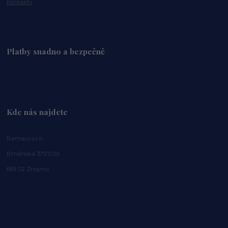
Kontakty
Platby snadno a bezpečně
Kde nás najdete
Ramaco s.r.o.
Brněnská 3797/29
669 02 Znojmo