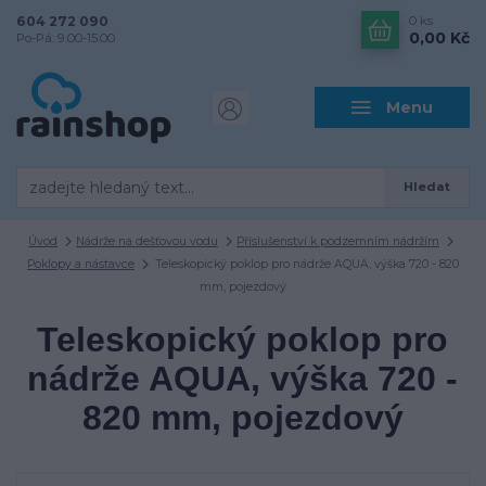
604 272 090
0
ks
0,00 Kč
Po-Pá: 9.00-15.00
Menu
Hledat
Úvod
Nádrže na dešťovou vodu
Příslušenství k podzemním nádržím
Poklopy a nástavce
Teleskopický poklop pro nádrže AQUA, výška 720 - 820
mm, pojezdový
Teleskopický poklop pro
nádrže AQUA, výška 720 -
820 mm, pojezdový