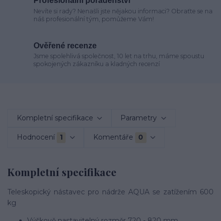
Profesionální poradenství
Nevíte si rady? Nenašli jste nějakou informaci? Obraťte se na
náš profesionální tým, pomůžeme Vám!
Ověřené recenze
Jsme spolehlivá společnost, 10 let na trhu, máme spoustu
spokojených zákazníku a kladných recenzí
Kompletní specifikace
Parametry
Hodnocení
1
Komentáře
0
Kompletní specifikace
Teleskopický nástavec pro nádrže AQUA se zatížením 600
kg
Výškově nastavitelný rozměr 720 - 820 mm