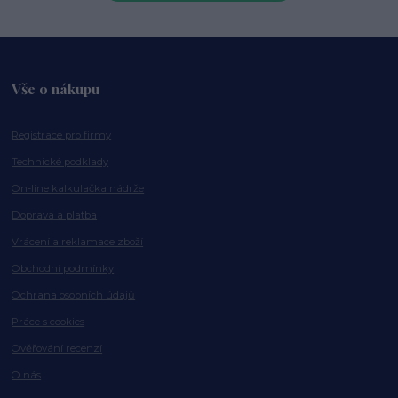
Vše o nákupu
Registrace pro firmy
Technické podklady
On-line kalkulačka nádrže
Doprava a platba
Vrácení a reklamace zboží
Obchodní podmínky
Ochrana osobních údajů
Práce s cookies
Ověřování recenzí
O nás