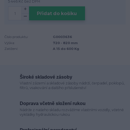
5 446 Kč
bez DPH
Přidat do košíku
Číslo produktu:
G0003636
Výška:
720 - 820 mm
Zatížení:
A 15 do 600 Kg
Široké skladové zásoby
Vlastní zázemí a skladové zásoby nádrží, čerpadel, poklopů,
filtrů, vsakování a dalšího příslušenství
Doprava včetně složení rukou
Nádrže z našeho skladu rozvážíme vlastními vozidly, včetně
vykládky hydraulickou rukou