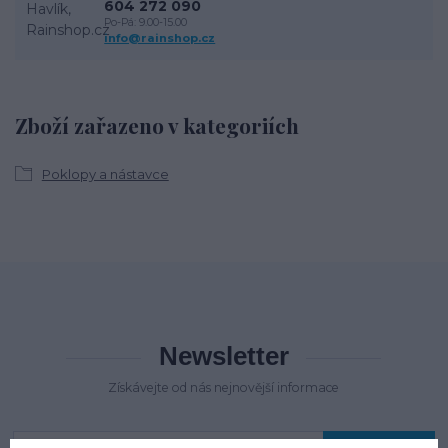
604 272 090
Po-Pá: 9.00-15.00
info@rainshop.cz
Zboží zařazeno v kategoriích
Poklopy a nástavce
Newsletter
Získávejte od nás nejnovější informace