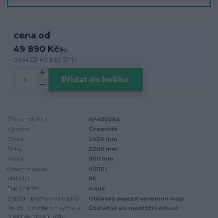
cena od
49 890 Kč
/
ks
od
41 231 Kč
bez DPH
Přidat do košíku
Číslo produktu:
AF4000RA
Výrobce:
Greenlife
Délka:
2420 mm
Šířka:
2200 mm
Výška:
900 mm
Objem nádrže:
4000 l
Materiál:
PE
Typ nádrže:
Aqua
Zatížení plochy nad nádrží:
Občasný pojezd osobními vozy
Použití v místech s vysokou
Částečně viz montážní návod
hladinou spodní vody: