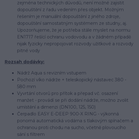
zejména technických důvodů, není možné zajistit
dopouštění z řadu vedením přes objekt. Možným
řešením je manuální dopouštění z jiného zdroje,
dopouštění samostatným systémem ze studny, aj.
Upozorňujeme, že je potřeba stále myslet na normu
EN1717 řešící ochranu vodovodu a v žádném případě
nijak fyzicky nepropojovat rozvody užitkové a rozvody
pitné vody
Rozsah dodávky:
Nádrž Aqua s revizním vstupem
Pochozí víko nádrže + teleskopický nástavec 380 -
580 mm
Vyvrtání otvorů pro přítok a přepad vč. osazení
manžet - provádí se při dodání nádrže, možno zvolit
umístění a dimenzi (DN100, 125, 150)
Čerpadlo EASY E-DEEP 900-X RING - výkonná
ponorná automatická vodárna s tlakovým spínačem a
ochranou proti chodu na sucho, včetně plovoucího
sání s filtrem