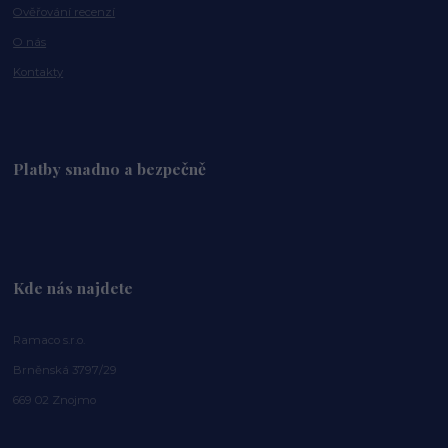
Ověřování recenzí
O nás
Kontakty
Platby snadno a bezpečně
Kde nás najdete
Ramaco s.r.o.
Brněnská 3797/29
669 02 Znojmo