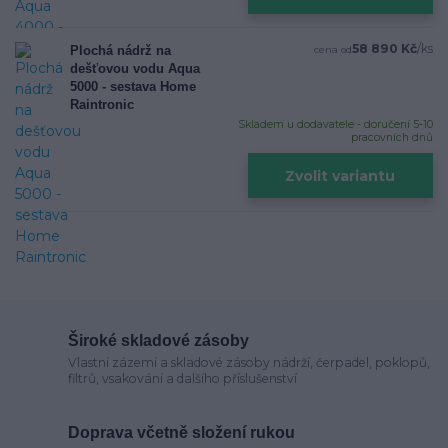
58 890 Kč
/
ks
Plochá nádrž na
cena od
dešťovou vodu Aqua
5000 - sestava Home
Raintronic
Skladem u dodavatele - doručení 5-10
pracovních dnů
Zvolit variantu
Široké skladové zásoby
Vlastní zázemí a skladové zásoby nádrží, čerpadel, poklopů,
filtrů, vsakování a dalšího příslušenství
Doprava včetně složení rukou