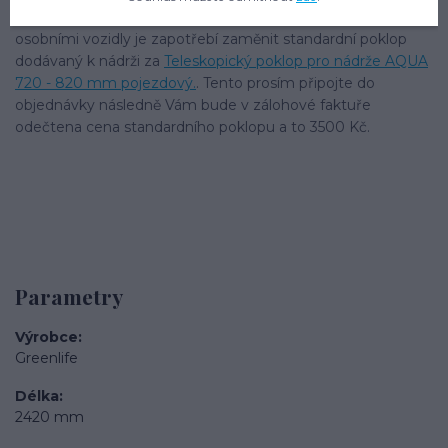
V případě umístění nádrže AQUA v místech pojezdu
osobními vozidly je zapotřebí zaměnit standardní poklop
dodávaný k nádrži za
Teleskopický poklop pro nádrže AQUA
720 - 820 mm pojezdový.
. Tento prosím připojte do
objednávky následně Vám bude v zálohové faktuře
odečtena cena standardního poklopu a to 3500 Kč.
Parametry
Výrobce
Greenlife
Délka
2420 mm