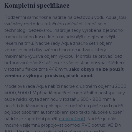
Kompletní specifikace
Podzemní samonosné nádrže na dešťovou vodu Aqua jsou
vyráběny metodou rotačního odlévání. Jedná se o
technologii bezesvarou, nádrž je tedy vyrobena z jednoho
monolitického kusu. Jde o nejodolnější a nejtrvanlivější
řešení na trhu. Nádrže řady Aqua značně šetří objem
zemních prací díky svému hranatému tvaru, který
maximálně využívá objem výkopu. Montáž se provádí bez
betonování, nádrž stačí jen ze všech stran obsypat štěrkem
v rozsahu frakce zrna 4-16 mm.
Jako obsyp nelze použít
zeminu z výkopu, prosívku, písek, apod.
Modelová řada Aqua nabízí nádrže o užitném objemu 2000,
4000, 5000 l. V případě dodržení montážního postupu, kdy
bude nádrž kryta zeminou v rozsahu 600 - 800 mm a
použití dodávaného poklopu je možné na ploše nad nádrží
pojíždět osobním automobilem (pro takto hluboké uložení
nádrže je zapotřebí použít
prodloužení
). Nádrže je dále
možné vzájemně propojovat pomocí PVC potrubí KG DN
100 a těsnění, a to v plochách určených k navrtání