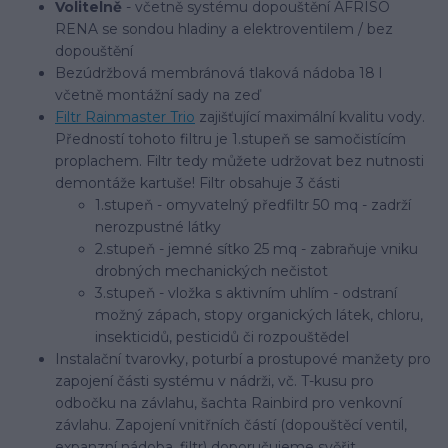
Volitelně
- včetně systému dopouštění AFRISO
RENA se sondou hladiny a elektroventilem / bez
dopouštění
Bezúdržbová membránová tlaková nádoba 18 l
včetně montážní sady na zeď
Filtr Rainmaster Trio
zajišťující maximální kvalitu vody.
Předností tohoto filtru je 1.stupeň se samočistícím
proplachem. Filtr tedy můžete udržovat bez nutnosti
demontáže kartuše! Filtr obsahuje 3 části
1.stupeň - omyvatelný předfiltr 50 mq - zadrží
nerozpustné látky
2.stupeň - jemné sítko 25 mq - zabraňuje vniku
drobných mechanických nečistot
3.stupeň - vložka s aktivním uhlím - odstraní
možný zápach, stopy organických látek, chloru,
insekticidů, pesticidů či rozpouštědel
Instalační tvarovky, poturbí a prostupové manžety pro
zapojení části systému v nádrži, vč. T-kusu pro
odbočku na závlahu, šachta Rainbird pro venkovní
závlahu. Zapojení vnitřních částí (dopouštěcí ventil,
expanzní nádoba, filtr) doporučujeme svěřit