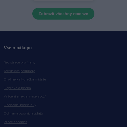
Zobrazit všechny recenze
Vše o nákupu
Registrace pro firmy
Technické podklady
On-line kalkulačka nádrže
Doprava a platba
Vrácení a reklamace zboží
Obchodní podmínky
Ochrana osobních údajů
Práce s cookies