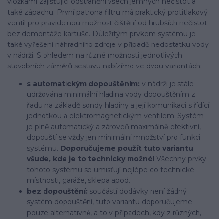
vložkami zajišťující odstranění všech jemných nečistot a
také zápachu. První patrona filtru má praktický protitlakový
ventil pro pravidelnou možnost čištění od hrubších nečistot
bez demontáže kartuše. Důležitým prvkem systému je
také vyřešení náhradního zdroje v případě nedostatku vody
v nádrži. S ohledem na různé možnosti jednotlivých
stavebních záměrů sestavu nabízíme ve dvou variantách:
s automatickým dopouštěním:
v nádrži je stále
udržována minimální hladina vody dopouštěním z
řadu na základě sondy hladiny a její komunikaci s řídící
jednotkou a elektromagnetickým ventilem. Systém
je plně automatický a zároveň maximálně efektivní,
dopouští se vždy jen minimální množství pro funkci
systému.
Doporučujeme použít tuto variantu
všude, kde je to technicky možné!
Všechny prvky
tohoto systému se umisťují nejlépe do technické
místnosti, garáže, sklepa apod.
bez dopouštění:
součástí dodávky není žádný
systém dopouštění, tuto variantu doporučujeme
pouze alternativně, a to v případech, kdy z různých,