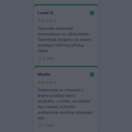
Lucie S.
✓
★★★★★
Naprosto dokonalá
komunikace se zákazníkem
Technická podpora ze strany
prodejce Vstřícný přístup
řidiče
14. 8. 2024
Martin
✓
★★★★★
Nejlevnejsi ve srovnani s
jinymi prodejci tehoz
produktu, v miste, na sklade
bez cekani, ochotne
poskytnute vsechny doplnujici
info.
23. 7. 2024