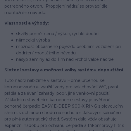
potřebného otvoru. Propojení nádrží se provádí dle
montážního návodu.
Vlastnosti a výhody:
skvělý poměr cena / výkon, rychlé dodání
německá výroba
možnost občasného pojezdu osobním vozidlem při
dodržení montážního návodu
násyp zeminy až do 1 m nad vrchol válce nádrže
Složení sestavy a možnost volby systému dopouštění
Tuto nádrž nabízíme v sestavě Home určenou ke
kombinovanému využití vody pro splachování WC, praní
prádla a zalévání zahrady, popř. jiné venkovní použití.
Základním stavebním kamenem sestavy je ověřené
ponorné čerpadlo EASY E-DEEP 900-X RING s plovoucím
sáním, s ochranou chodu na sucho a s tlakovým spínačem
pro plně automatický chod. Systém dále vždy obsahuje
expanzní nádobu pro ochranu čerpadla a tříkomorový filtr s