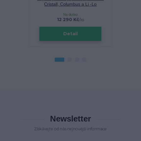
Cristall, Columbus a Li -Lo
Skladem u d
Na dotaz
12 290 Kč
/
ks
cena 
Detail
Zv
Newsletter
Získávejte od nás nejnovější informace