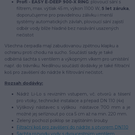
Profi - EASY E-DEEP 900-X RING
: plovoucí sání s
filtrem, max. výtlak 45 m, výkon 1100 W,
5 let záruka
,
doporučujeme pro pravidelnou zálivku i menší
systémy automatických závlah, plovoucí sání zajistí
odběr vody blíže hladině bez nasávání usazených
nečistot
Všechna čerpadla mají zabudovanou zpětnou klapku a
ochranu proti chodu na sucho. Součástí sady je také
odběrná šachta s ventilem a výkopným víkem pro umístění
např. do trávníku. Nedílnou součástí dodávky je také filtrační
koš pro zavěšení do nádrže k filtrování nečistot.
Rozsah dodávky:
Nádrž Li-Lo s revizním vstupem, vč. otvorů a těsení
pro vtoky, technické instalace a přepad DN 110 (4x)
Výškový nástavec s výškou nástavce 700 mm a je
možné jej seříznout po cca 5 cm až na min. 220 mm.
Zelený pochozí poklop se zajištěním šrouby
Filtrační koš pro zavěšení do nádrže s otvorem DN110
Šachta rozvodu vody s dvoucestným ventilem