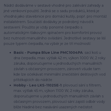
Nádrž dodáváme v sestavě vhodné pro zalévání zahrady a
jiné venkovní použití. Jedná se o sadu produktů, která je
vhodná jako stavebnice pro domácí kutily, popř. pro montáž
instalatérem. Součástí dodávky je podrobný návod k
sestavení. Použito je vždy ponorné čerpadlo s
automatickým tlakovým spínačem pro komfortní provoz
bez nutnosti manuálního ovládání. Jednotlivé sestavy se liší
pouze typem čerpadla, na výběr je ze tří možností:
Basic - Pumpa Blue Line PMC1004PA
: sací koš u
dna čerpadla, max. výtlak 42 m, výkon 1000 W, 2 roky
záruka, doporučujeme u jednoduchých manuálních
závlah s občasným provozem, zároveň všude tam
kde lze očekávat minimální znečištění dešťových vod
přítékajících do nádrže
Hobby - Leo LKS-1102SE-1
: plovoucí sání s filtrem,
max. výtlak 45 m, výkon 1100 W, 2 roky záruka,
doporučujeme u jednoduchých manuálních závlah s
občasným provozem, plovoucí sání zajistí odběr vody
blíže hladině bez nasávání usazených nečistot