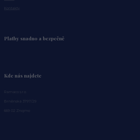
Kontakty
Platby snadno a bezpečně
Kde nás najdete
Ramaco s.r.o.
Brněnská 3797/29
669 02 Znojmo