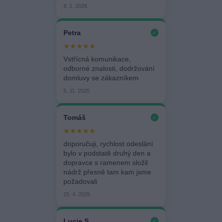
9. 1. 2026
Petra
✓
★★★★★
Vstřícná komunikace,
odborné znalosti, dodržování
domluvy se zákazníkem
5. 11. 2025
Tomáš
✓
★★★★★
doporučuji, rychlost odeslání
bylo v podstatě druhý den a
dopravce s ramenem složil
nádrž přesně tam kam jsme
požadovali
25. 4. 2025
Lucie S.
✓