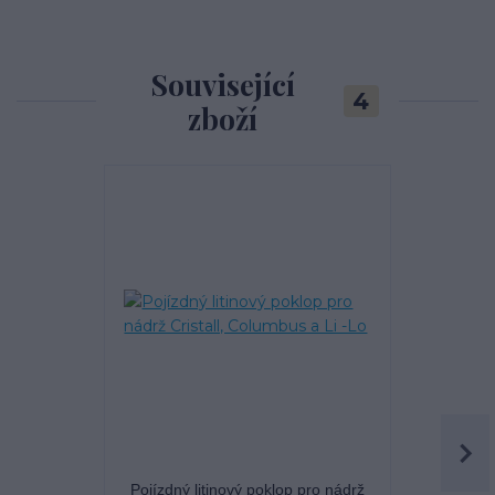
Související
4
zboží
TOP produkt
Pojízdný litinový poklop pro nádrž
Vsakovací 