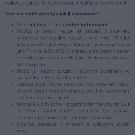
poskytuje záruku 15 let, životnost je prakticky neomezená!
Jaké má nádrž výhody a jak ji zabudovat?
Při montáži není třeba
žádné betonování
Podsyp a obsyp nádrže se provádí z těženého
kameniva velikostního rozsahu 4-16 mm. Vhodné
frakce ve většině českých štěrkoven jsou označovány
jako TK 4/8, 8/16, 4/16. V případě propustných zemin
je možné pro obsyp použít také písek nebo přesátou
písčitou půdu
Nádrž je možné použít v různých zeminách vč.
skalnatého nebo jílovitého podloží.
Celkové krytí nádrže zeminou nad vrcholem hlavní
válcové části nesmí přesáhnout cca 1 m, podrobnější
info v montážním návodu.
Nádrže Li-Lo zvládnou i pojezd osobními vozy do 2,2 t.
Je třeba striktně dodržet instrukce pro takovou
instalaci v příslušné části montážního návodu.
Možnost instalace v místech s výskytem spodní
vody.