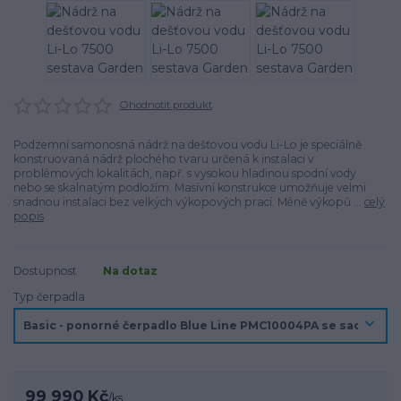
Ohodnotit produkt
Podzemní samonosná nádrž na dešťovou vodu Li-Lo je speciálně
konstruovaná nádrž plochého tvaru určená k instalaci v
problémových lokalitách, např. s vysokou hladinou spodní vody
nebo se skalnatým podložím. Masívní konstrukce umožňuje velmi
snadnou instalaci bez velkých výkopových prací. Méně výkopů ...
celý
popis
Dostupnost
Na dotaz
Typ čerpadla
99 990 Kč
/
ks