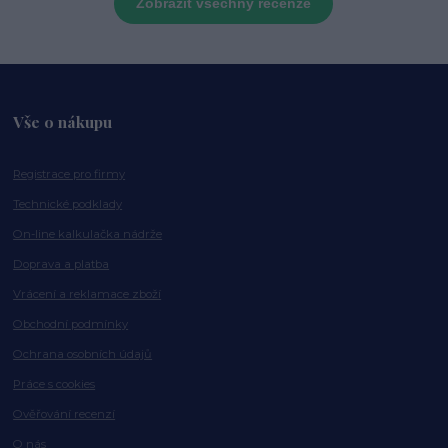
Zobrazit všechny recenze
Vše o nákupu
Registrace pro firmy
Technické podklady
On-line kalkulačka nádrže
Doprava a platba
Vrácení a reklamace zboží
Obchodní podmínky
Ochrana osobních údajů
Práce s cookies
Ověřování recenzí
O nás