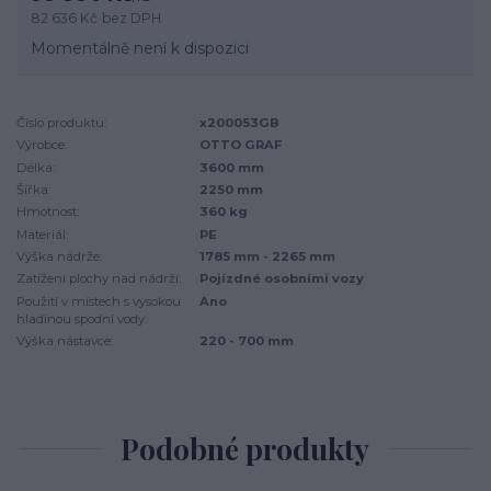
82 636 Kč
bez DPH
Momentálně není k dispozici
Číslo produktu:
x200053GB
Výrobce:
OTTO GRAF
Délka:
3600 mm
Šířka:
2250 mm
Hmotnost:
360 kg
Materiál:
PE
Výška nádrže:
1785 mm - 2265 mm
Zatížení plochy nad nádrží:
Pojízdné osobními vozy
Použití v místech s vysokou
Ano
hladinou spodní vody:
Výška nástavce:
220 - 700 mm
Podobné produkty