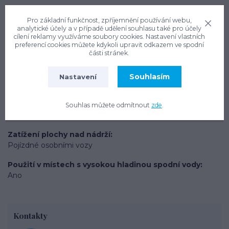
Hmotnost
Pro základní funkčnost, zpříjemnění používání webu,
360 kg
analytické účely a v případě udělení souhlasu také pro účely
cílení reklamy využíváme soubory cookies. Nastavení vlastních
Materiál
preferencí cookies můžete kdykoli upravit odkazem ve spodní
části stránek.
PE
Výška nádrže
Souhlasím
Nastavení
1785 mm - 2265 mm
Typ produktu
Souhlas můžete odmítnout
zde
.
Systémy pro zalévání zahrady
Zatížení plochy nad nádrží
Pojízdné osobními vozy
Použití v místech s vysokou hladinou spodní vody
Ano
Kontakty