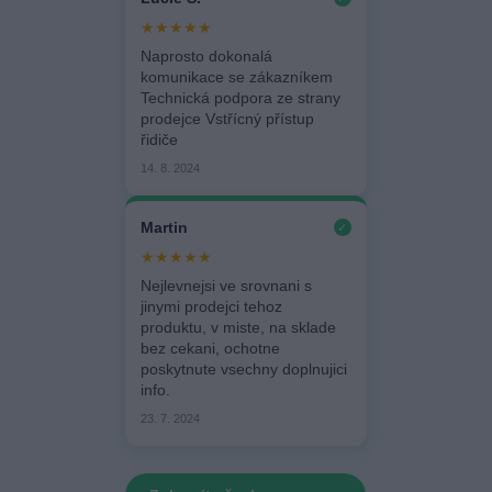
★★★★★
Naprosto dokonalá
komunikace se zákazníkem
Technická podpora ze strany
prodejce Vstřícný přístup
řidiče
14. 8. 2024
Martin
✓
★★★★★
Nejlevnejsi ve srovnani s
jinymi prodejci tehoz
produktu, v miste, na sklade
bez cekani, ochotne
poskytnute vsechny doplnujici
info.
23. 7. 2024