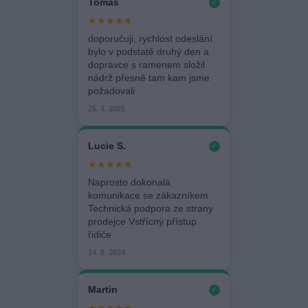
Tomáš
✓
★★★★★
doporučuji, rychlost odeslání
bylo v podstatě druhý den a
dopravce s ramenem složil
nádrž přesně tam kam jsme
požadovali
25. 4. 2025
Lucie S.
✓
★★★★★
Naprosto dokonalá
komunikace se zákazníkem
Technická podpora ze strany
prodejce Vstřícný přístup
řidiče
14. 8. 2024
Martin
✓