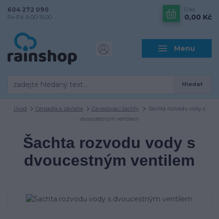
604 272 090
0
ks
0,00 Kč
Po-Pá: 9.00-15.00
Menu
Hledat
Úvod
Čerpadla a závlaha
Zavlažovací šachty
Šachta rozvodu vody s
dvoucestným ventilem
Šachta rozvodu vody s
dvoucestným ventilem