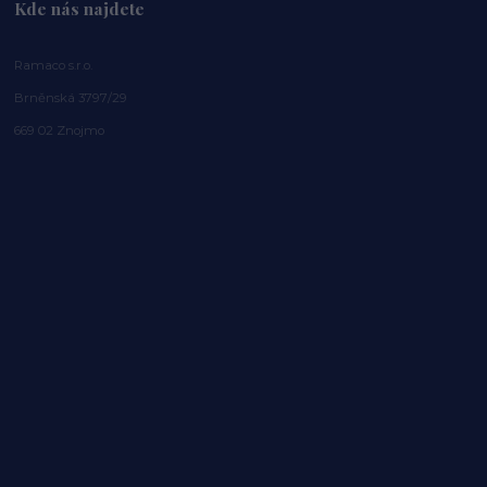
Kde nás najdete
Ramaco s.r.o.
Brněnská 3797/29
669 02 Znojmo