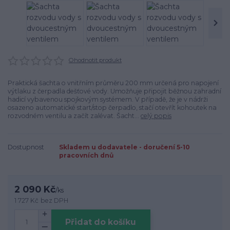
Ohodnotit produkt
Praktická šachta o vnitřním průměru 200 mm určená pro napojení
výtlaku z čerpadla dešťové vody. Umožňuje připojit běžnou zahradní
hadicí vybavenou spojkovým systémem. V případě, že je v nádrži
osazeno automatické start/stop čerpadlo, stačí otevřít kohoutek na
rozvodném ventilu a začít zalévat. Šacht...
celý popis
Dostupnost
Skladem u dodavatele - doručení 5-10
pracovních dnů
2 090 Kč
/
ks
1 727 Kč
bez DPH
Přidat do košíku