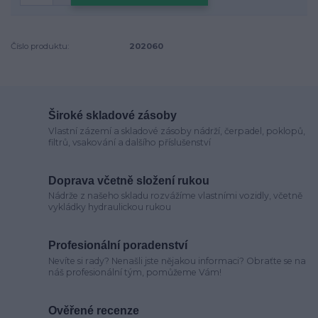
Číslo produktu:
202060
Široké skladové zásoby
Vlastní zázemí a skladové zásoby nádrží, čerpadel, poklopů,
filtrů, vsakování a dalšího příslušenství
Doprava včetně složení rukou
Nádrže z našeho skladu rozvážíme vlastními vozidly, včetně
vykládky hydraulickou rukou
Profesionální poradenství
Nevíte si rady? Nenašli jste nějakou informaci? Obraťte se na
náš profesionální tým, pomůžeme Vám!
Ověřené recenze