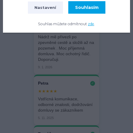
Hodnocení obchodu:
100% ★★★★★
(266 hodnocení)
Souhlasím
Nastavení
Milan
✓
Souhlas můžete odmítnout
zde
.
★★★★★
Nádrž mě přivezli po
zpevněné cestě a složili až na
pozemek . Moc příjemná
domluva. Moc ochotný řidič.
Doporučuji.
9. 1. 2026
Petra
✓
★★★★★
Vstřícná komunikace,
odborné znalosti, dodržování
domluvy se zákazníkem
5. 11. 2025