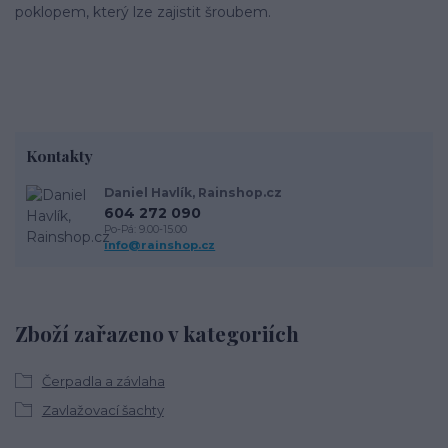
poklopem, který lze zajistit šroubem.
Kontakty
Daniel Havlík, Rainshop.cz
604 272 090
Po-Pá: 9.00-15.00
info@rainshop.cz
Zboží zařazeno v kategoriích
Čerpadla a závlaha
Zavlažovací šachty