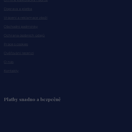
On-line kalkulačka nádrže
Doprava a platba
Vrácení a reklamace zboží
Obchodní podmínky
Ochrana osobních údajů
Práce s cookies
Ověřování recenzí
O nás
Kontakty
Platby snadno a bezpečně