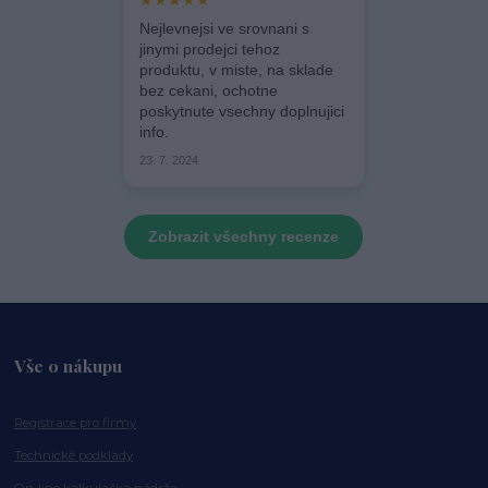
★★★★★
Nejlevnejsi ve srovnani s
jinymi prodejci tehoz
produktu, v miste, na sklade
bez cekani, ochotne
poskytnute vsechny doplnujici
info.
23. 7. 2024
Zobrazit všechny recenze
Vše o nákupu
Registrace pro firmy
Technické podklady