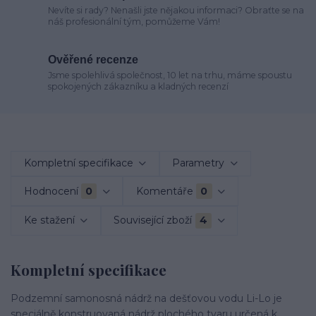
Nevíte si rady? Nenašli jste nějakou informaci? Obraťte se na
náš profesionální tým, pomůžeme Vám!
Ověřené recenze
Jsme spolehlivá společnost, 10 let na trhu, máme spoustu
spokojených zákazníku a kladných recenzí
Kompletní specifikace
Parametry
Hodnocení
0
Komentáře
0
Ke stažení
Související zboží
4
Kompletní specifikace
Podzemní samonosná nádrž na dešťovou vodu Li-Lo je
speciálně konstruovaná nádrž plochého tvaru určená k