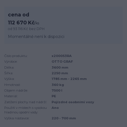
cena od
112 670 Kč
/
ks
od
93 116 Kč
bez DPH
Momentálně není k dispozici
Číslo produktu:
x200053RA
Výrobce:
OTTO GRAF
Délka:
3600 mm
Šířka:
2250 mm
Výška:
1785 mm - 2265 mm
Hmotnost:
360 kg
Objem nádrže:
7500 l
Materiál:
PE
Zatížení plochy nad nádrží:
Pojízdné osobními vozy
Použití v místech s vysokou
Ano
hladinou spodní vody:
Výška nástavce:
220 - 700 mm