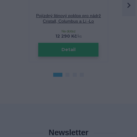
Pojízdný litinový poklop pro nádrž
Vsakovací b
Cristall, Columbus a Li -Lo
C
Na dotaz
Sklade
12 290 Kč
/
ks
Detail
Newsletter