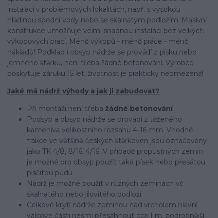
instalaci v problémových lokalitách, např. s vysokou
hladinou spodní vody nebo se skalnatým podložím. Masívní
konstrukce umožňuje velmi snadnou instalaci bez velkých
výkopových prací. Méně výkopů - méně práce - méně
nákladů! Podklad i obsyp nádrže se provádí z písku nebo
jemného štěrku, není třeba žádné betonování. Výrobce
poskytuje záruku 15 let, životnost je prakticky neomezená!
Jaké má nádrž výhody a jak ji zabudovat?
Při montáži není třeba
žádné betonování
Podsyp a obsyp nádrže se provádí z těženého
kameniva velikostního rozsahu 4-16 mm. Vhodné
frakce ve většině českých štěrkoven jsou označovány
jako TK 4/8, 8/16, 4/16. V případě propustných zemin
je možné pro obsyp použít také písek nebo přesátou
písčitou půdu
Nádrž je možné použít v různých zeminách vč.
skalnatého nebo jílovitého podloží.
Celkové krytí nádrže zeminou nad vrcholem hlavní
válcové části nesmí přesáhnout cca 1 m, podrobnější