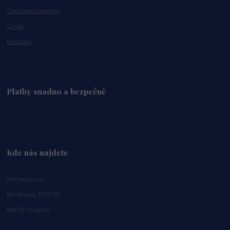
Ověřování recenzí
O nás
Kontakty
Platby snadno a bezpečně
Kde nás najdete
Ramaco s.r.o.
Brněnská 3797/29
669 02 Znojmo