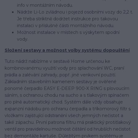
info v montážním návodu.
Nádrže Li-Lo zvládnou i pojezd osobními vozy do 2,2 t.
Je třeba striktně dodržet instrukce pro takovou
instalaci v příslušné části montážního návodu.
Možnost instalace v místech s výskytem spodní
vody.
Složení sestavy a možnost volby systému dopouštění
Tuto nádrž nabízíme v sestavě Home určenou ke
kombinovanému využití vody pro splachování WC, praní
prádla a zalévání zahrady, popř. jiné venkovní použití.
Základním stavebním kamenem sestavy je ověřené
ponorné čerpadlo EASY E-DEEP 900-X RING s plovoucím
sáním, s ochranou chodu na sucho a s tlakovým spínačem
pro plně automatický chod. Systém dále vždy obsahuje
expanzní nádobu pro ochranu čerpadla a tříkomorový filtr s
vložkami zajišťující odstranění všech jemných nečistot a
také zápachu. První patrona filtru má praktický protitlakový
ventil pro pravidelnou možnost čištění od hrubších nečistot
bez demontáže kartuše. Důležitým prvkem systému je