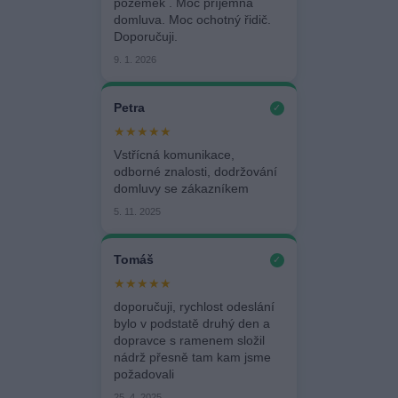
pozemek . Moc příjemná
domluva. Moc ochotný řidič.
Doporučuji.
9. 1. 2026
Petra
✓
★★★★★
Vstřícná komunikace,
odborné znalosti, dodržování
domluvy se zákazníkem
5. 11. 2025
Tomáš
✓
★★★★★
doporučuji, rychlost odeslání
bylo v podstatě druhý den a
dopravce s ramenem složil
nádrž přesně tam kam jsme
požadovali
25. 4. 2025