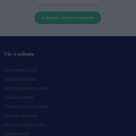
Zobrazit všechny recenze
Vše o nákupu
Registrace pro firmy
Technické podklady
On-line kalkulačka nádrže
Doprava a platba
Vrácení a reklamace zboží
Obchodní podmínky
Ochrana osobních údajů
Práce s cookies