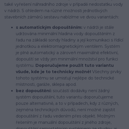
také vyřešení náhradního zdroje v případě nedostatku vody
v nádrži. S ohledem na různé možnosti jednotlivých
stavebních záměrů sestavu nabízíme ve dvou variantách:
s automatickým dopouštěním:
v nádrži je stále
udržována minimální hladina vody dopouštěním z
řadu na základě sondy hladiny a její komunikaci s řídící
jednotkou a elektromagnetickým ventilem. Systém
je plně automatický a zároveň maximálně efektivní,
dopouští se vždy jen minimální množství pro funkci
systému.
Doporučujeme použít tuto variantu
všude, kde je to technicky možné!
Všechny prvky
tohoto systému se umisťují nejlépe do technické
místnosti, garáže, sklepa apod.
bez dopouštění:
součástí dodávky není žádný
systém dopouštění, tuto variantu doporučujeme
pouze alternativně, a to v případech, kdy z různých,
zejména technických důvodů, není možné zajistit
dopouštění z řadu vedením přes objekt. Možným
řešením je manuální dopouštění z jiného zdroje,
dopouštění samostatným systémem ze studny, aj.