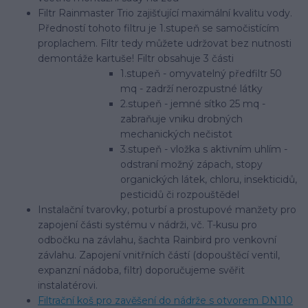
Filtr Rainmaster Trio zajišťující maximální kvalitu vody.
Předností tohoto filtru je 1.stupeň se samočistícím
proplachem. Filtr tedy můžete udržovat bez nutnosti
demontáže kartuše! Filtr obsahuje 3 části
1.stupeň - omyvatelný předfiltr 50
mq - zadrží nerozpustné látky
2.stupeň - jemné sítko 25 mq -
zabraňuje vniku drobných
mechanických nečistot
3.stupeň - vložka s aktivním uhlím -
odstraní možný zápach, stopy
organických látek, chloru, insekticidů,
pesticidů či rozpouštědel
Instalační tvarovky, poturbí a prostupové manžety pro
zapojení části systému v nádrži, vč. T-kusu pro
odbočku na závlahu, šachta Rainbird pro venkovní
závlahu. Zapojení vnitřních částí (dopouštěcí ventil,
expanzní nádoba, filtr) doporučujeme svěřit
instalatérovi.
Filtrační koš pro zavěšení do nádrže s otvorem DN110