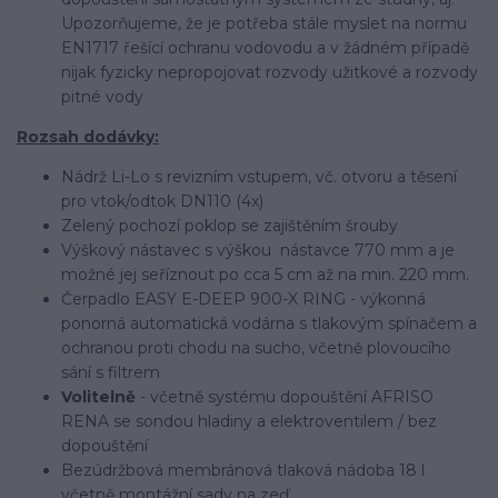
Upozorňujeme, že je potřeba stále myslet na normu
EN1717 řešící ochranu vodovodu a v žádném případě
nijak fyzicky nepropojovat rozvody užitkové a rozvody
pitné vody
Rozsah dodávky:
Nádrž Li-Lo s revizním vstupem, vč. otvoru a těsení
pro vtok/odtok DN110 (4x)
Zelený pochozí poklop se zajištěním šrouby
Výškový nástavec s výškou nástavce 770 mm a je
možné jej seříznout po cca 5 cm až na min. 220 mm.
Čerpadlo EASY E-DEEP 900-X RING - výkonná
ponorná automatická vodárna s tlakovým spínačem a
ochranou proti chodu na sucho, včetně plovoucího
sání s filtrem
Volitelně
- včetně systému dopouštění AFRISO
RENA se sondou hladiny a elektroventilem / bez
dopouštění
Bezúdržbová membránová tlaková nádoba 18 l
včetně montážní sady na zeď