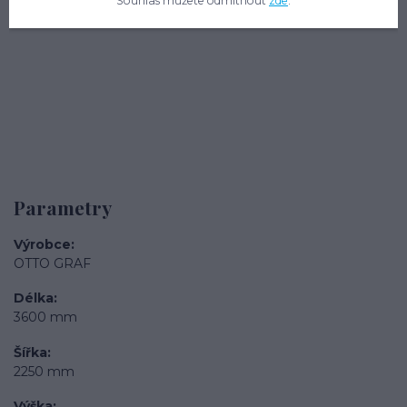
Souhlas můžete odmítnout
zde
.
Parametry
Výrobce
OTTO GRAF
Délka
3600 mm
Šířka
2250 mm
Výška