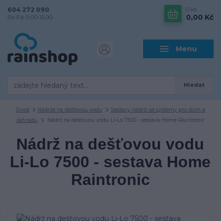
604 272 090
0
ks
0,00 Kč
Po-Pá: 9.00-15.00
Menu
Hledat
Úvod
Nádrže na dešťovou vodu
Sestavy nádrží se systémy pro dům a
zahradu
Nádrž na dešťovou vodu Li-Lo 7500 - sestava Home Raintronic
Nádrž na dešťovou vodu
Li-Lo 7500 - sestava Home
Raintronic