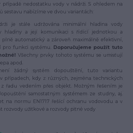
v případě nedostatku vody v nádrži. S ohledem na
ů sestavu nabízíme ve dvou variantách:
ži je stále udržována minimální hladina vody
hladiny a její komunikaci s řídící jednotkou a
 plně automatický a zároveň maximálně efektivní,
í pro funkci systému.
Doporučujeme použít tuto
možné!
Všechny prvky tohoto systému se umisťují
lepa apod.
ení žádný systém dopouštění, tuto variantu
v případech, kdy z různých, zejména technických
í z řadu vedením přes objekt. Možným řešením je
dopouštění samostatným systémem ze studny, aj.
let na normu EN1717 řešící ochranu vodovodu a v
t rozvody užitkové a rozvody pitné vody