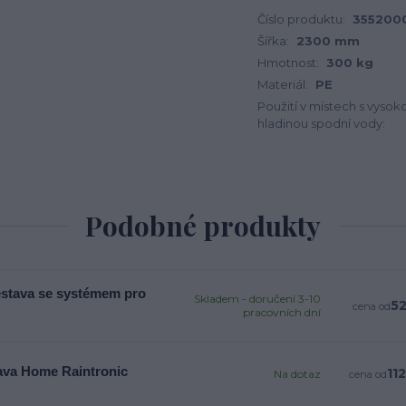
Číslo produktu:
355200
Šířka:
2300 mm
Hmotnost:
300 kg
Materiál:
PE
Použití v místech s vysok
hladinou spodní vody:
Podobné produkty
estava se systémem pro
Skladem - doručení 3-10
52
cena od
pracovních dní
tava Home Raintronic
11
Na dotaz
cena od