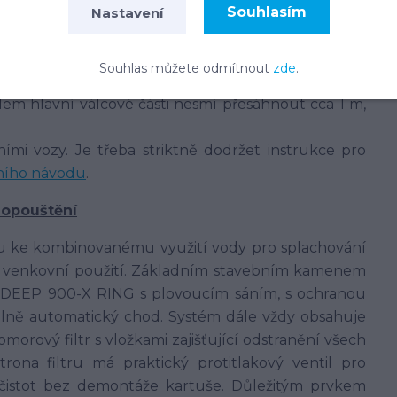
ch. V těch jílovitých a jiných hůře propustných
Souhlasím
Nastavení
ch s výskytem vysoké hladiny spodní vody -
dle
Souhlas můžete odmítnout
zde
.
em hlavní válcové části nesmí přesáhnout cca 1 m,
mi vozy. Je třeba striktně dodržet instrukce pro
ního návodu
.
dopouštění
u ke kombinovanému využití vody pro splachování
iné venkovní použití. Základním stavebním kamenem
E-DEEP 900-X RING s plovoucím sáním, s ochranou
lně automatický chod. Systém dále vždy obsahuje
orový filtr s vložkami zajišťující odstranění všech
rona filtru má praktický protitlakový ventil pro
ečistot bez demontáže kartuše. Důležitým prvkem