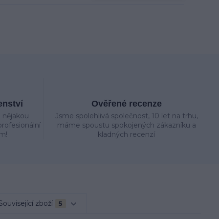
enství
Ověřené recenze
e nějakou
Jsme spolehlivá společnost, 10 let na trhu,
rofesionální
máme spoustu spokojených zákazníku a
m!
kladných recenzí
Související zboží
5