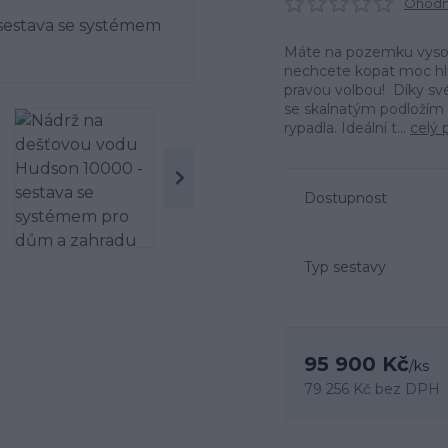
Ohodno
Máte na pozemku vyso
nechcete kopat moc hl
pravou volbou! Díky své
se skalnatým podložím a
rypadla. Ideální t...
celý 
Dostupnost
Typ sestavy
95 900 Kč
/
ks
79 256 Kč
bez DPH