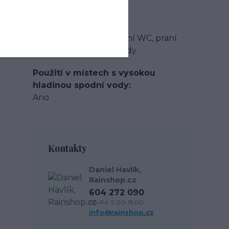
PE
Typ produktu
Systémy pro splachování WC, praní
prádla a zalévání zahrady
Použití v místech s vysokou
hladinou spodní vody
Ano
Kontakty
Daniel Havlík,
Rainshop.cz
604 272 090
Po-Pá: 9.00-15.00
info@rainshop.cz