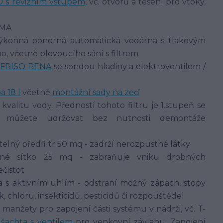
 s revizním vstupem
, vč. otvorů a těsení pro vtoky,
RMA
ýkonná ponorná automatická vodárna s tlakovým
, včetně plovoucího sání s filtrem
AFRISO RENA
se sondou hladiny a elektroventilem /
 18 l
včetně
montážní sady na zeď
 kvalitu vody. Předností tohoto filtru je 1.stupeň se
dy můžete udržovat bez nutnosti demontáže
telný předfiltr 50 mq - zadrží nerozpustné látky
mné sítko 25 mq - zabraňuje vniku drobných
čistot
a s aktivním uhlím - odstraní možný zápach, stopy
, chloru, insekticidů, pesticidů či rozpouštědel
 manžety pro zapojení části systému v nádrži, vč. T-
šachta s ventilem
pro venkovní závlahu. Zapojení