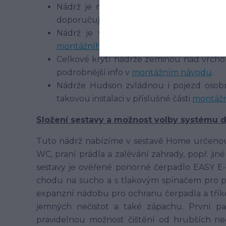
Nádrž je možné použít v různých zeminá
doporučujeme oddrenážování podkladu
Nádrž je vhodná pro použití v míste
montážního návodu
Celkové krytí nádrže zeminou nad vrchol
podrobnější info v
montážním návodu
.
Nádrže Hudson zvládnou i pojezd osobní
takovou instalaci v příslušné části
montáž
Složení sestavy a možnost volby systému 
Tuto nádrž nabízíme v sestavě Home určeno
WC, praní prádla a zalévání zahrady, popř. j
sestavy je ověřené ponorné čerpadlo EASY 
chodu na sucho a s tlakovým spínačem pro p
expanzní nádobu pro ochranu čerpadla a tříkom
jemných nečistot a také zápachu. První pat
pravidelnou možnost čištění od hrubších n