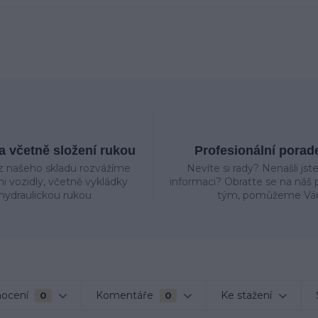
 včetně složení rukou
Profesionální porad
z našeho skladu rozvážíme
Nevíte si rady? Nenašli jst
mi vozidly, včetně vykládky
informaci? Obraťte se na náš p
hydraulickou rukou
tým, pomůžeme Vá
ocení
Komentáře
Ke stažení
0
0