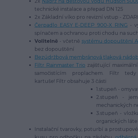
2x
Nádrž na dešťovou vodu Hudson 5000
technické instalace a přepad DN 125
2x Základní víko pro revizní vstup - ZDA
Čerpadlo EASY E-DEEP 900-X RING
- v
spínačem a ochranou proti chodu na sucho
Volitelně
- včetně
systému dopouštění 
bez dopouštění
Bezúdržbová membránová tlaková nádoba
Filtr Rainmaster Trio
zajišťující maximální
samočistícím proplachem. Filtr te
kartuše! Filtr obsahuje 3 části
1.stupeň - omyva
2.stupeň - je
mechanických ne
3.stupeň - vložk
organických látek
Instalační tvarovky, poturbí a prostupové
kusu pro odbočku na závlahu,
odběrná 