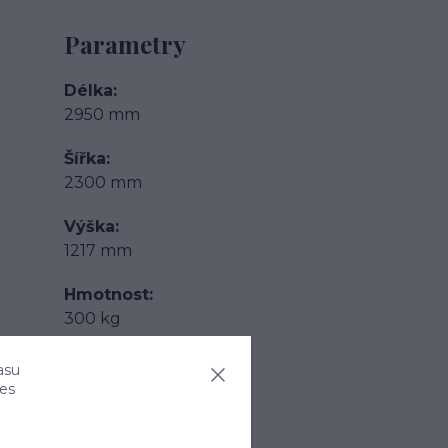
Parametry
Délka
2950 mm
Šířka
2300 mm
Výška
1217 mm
Hmotnost
300 kg
Objem nádrže
asu
10000 l
ies
Materiál