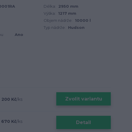
0001RA
Délka:
2950 mm
Výška:
1217 mm
Objem nádrže:
10000 l
Typ nádrže:
Hudson
ou
Ano
Zvolit variantu
 200 Kč
/
ks
2 670 Kč
/
ks
Detail