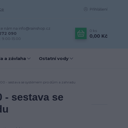
ce
Přihlášení
te nám na info@rainshop.cz
0
ks
272 090
0,00 Kč
: 9.00-15.00
a a závlaha
Ostatní vody
00 - sestava se systémem pro dům a zahradu
- sestava se
du