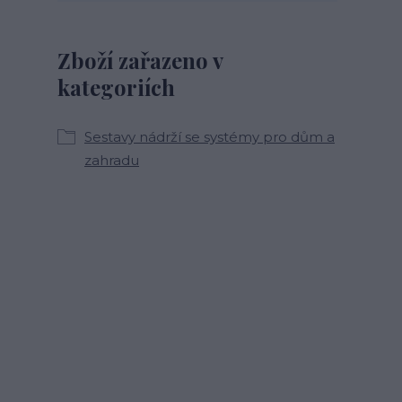
Zboží zařazeno v
kategoriích
Sestavy nádrží se systémy pro dům a
zahradu