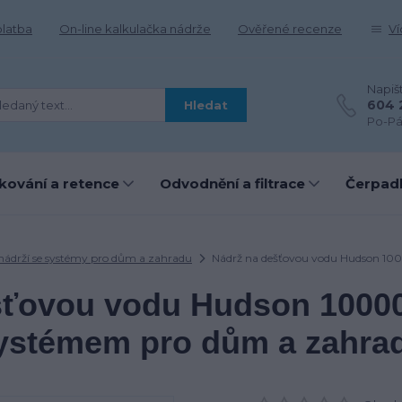
platba
On-line kalkulačka nádrže
Ověřené recenze
Ví
Napiš
604 
Hledat
Po-Pá
kování a retence
Odvodnění a filtrace
Čerpadl
nádrží se systémy pro dům a zahradu
Nádrž na dešťovou vodu Hudson 100
šťovou vodu Hudson 10000 
ystémem pro dům a zahra