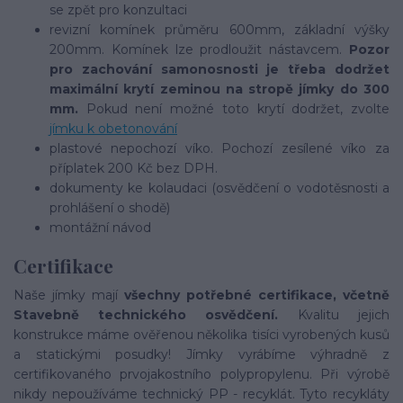
se zpět pro konzultaci
revizní komínek průměru 600mm, základní výšky
200mm. Komínek lze prodloužit nástavcem.
Pozor
pro zachování samonosnosti je třeba dodržet
maximální krytí zeminou na stropě jímky do 300
mm.
Pokud není možné toto krytí dodržet, zvolte
jímku k obetonování
plastové nepochozí víko. Pochozí zesílené víko za
příplatek 200 Kč bez DPH.
dokumenty ke kolaudaci (osvědčení o vodotěsnosti a
prohlášení o shodě)
montážní návod
Certifikace
Naše jímky mají
všechny potřebné certifikace, včetně
Stavebně technického osvědčení.
Kvalitu jejich
konstrukce máme ověřenou několika tisíci vyrobených kusů
a statickými posudky! Jímky vyrábíme výhradně z
certifikovaného prvojakostního polypropylenu. Při výrobě
nikdy nepoužíváme technický PP - recyklát. Tyto recykláty