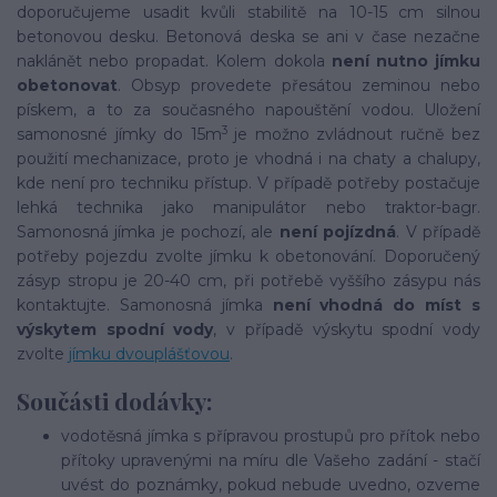
doporučujeme usadit kvůli stabilitě na 10-15 cm silnou
betonovou desku. Betonová deska se ani v čase nezačne
naklánět nebo propadat. Kolem dokola
není nutno jímku
obetonovat
. Obsyp provedete přesátou zeminou nebo
pískem, a to za současného napouštění vodou. Uložení
3
samonosné jímky do 15m
je možno zvládnout ručně bez
použití mechanizace, proto je vhodná i na chaty a chalupy,
kde není pro techniku přístup. V případě potřeby postačuje
lehká technika jako manipulátor nebo traktor-bagr.
Samonosná jímka je pochozí, ale
není pojízdná
. V případě
potřeby pojezdu zvolte jímku k obetonování. Doporučený
zásyp stropu je 20-40 cm, při potřebě vyššího zásypu nás
kontaktujte. Samonosná jímka
není vhodná do míst s
výskytem spodní vody
, v případě výskytu spodní vody
zvolte
jímku dvouplášťovou
.
Součásti dodávky:
vodotěsná jímka s přípravou prostupů pro přítok nebo
přítoky upravenými na míru dle Vašeho zadání - stačí
uvést do poznámky, pokud nebude uvedno, ozveme