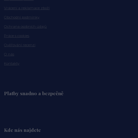
Vrácení a reklamace zboží
Obchodní podmínky
Ochrana osobních údajů
Práce s cookies
Ověřování recenzí
O nás
Kontakty
Platby snadno a bezpečně
Kde nás najdete