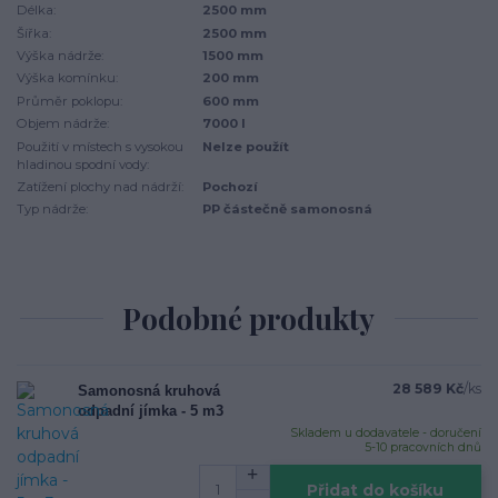
Délka:
2500 mm
Šířka:
2500 mm
Výška nádrže:
1500 mm
Výška komínku:
200 mm
Průměr poklopu:
600 mm
Objem nádrže:
7000 l
Použití v místech s vysokou
Nelze použít
hladinou spodní vody:
Zatížení plochy nad nádrží:
Pochozí
Typ nádrže:
PP částečně samonosná
Podobné produkty
28 589 Kč
/
ks
Samonosná kruhová
odpadní jímka - 5 m3
Skladem u dodavatele - doručení
5-10 pracovních dnů
Přidat do košíku