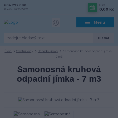
604 272 090
0
ks
0,00 Kč
Po-Pá: 9.00-15.00
Menu
Hledat
Úvod
Ostatní vody
Odpadní jímky
Samonosná kruhová odpadní jímka -
7 m3
Samonosná kruhová
odpadní jímka - 7 m3