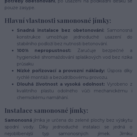
potřeby obetonování
, po usazení na podkladní desku se
pouze zasype.
Hlavní vlastnosti samonosné jímky:
Snadná instalace bez obetonování:
Samonosná
konstrukce umožňuje jednoduché usazení do
stabilního podloží bez nutnosti betonování.
100% nepropustnost:
Zaručuje bezpečné a
hygienické shromažďování splaškových vod bez rizika
průsaku
Nízké pořizovací a provozní náklady:
Úspora díky
rychlé montáži a bezúdržbovému provozu.
Dlouhá životnost a vysoká odolnost:
Vyrobeno z
kvalitního plastu odolného vůči mechanickému i
chemickému namáhání.
Instalace samonosné jímky:
Samonosná
jímka je určena do zelené plochy bez výskytu
spodní vody. Díky jednoduché instalaci se jedná o
nejoblíbenější typ samonosných jímek. Jímku