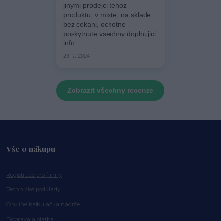
jinymi prodejci tehoz
produktu, v miste, na sklade
bez cekani, ochotne
poskytnute vsechny doplnujici
info.
23. 7. 2024
Zobrazit všechny recenze
Vše o nákupu
Registrace pro firmy
Technické podklady
On-line kalkulačka nádrže
Doprava a platba