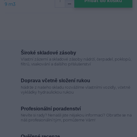
Přidat do košíku
Široké skladové zásoby
Vlastní zázemí a skladové zásoby nádrží, čerpadel, poklopů,
filtrů, vsakování a dalšího příslušenství
Doprava včetně složení rukou
Nádrže z našeho skladu rozvážíme vlastními vozidly, včetně
vykládky hydraulickou rukou
Profesionální poradenství
Nevíte si rady? Nenašli jste nějakou informaci? Obraťte se na
náš profesionální tým, pomůžeme Vám!
Ověřené recenze