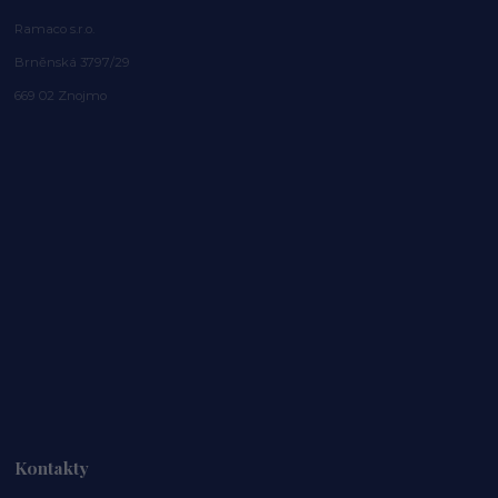
Ramaco s.r.o.
Brněnská 3797/29
669 02 Znojmo
Kontakty