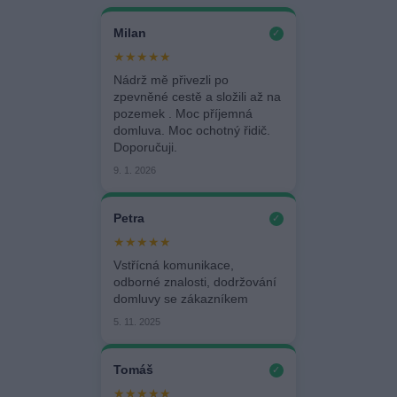
Milan
✓
★★★★★
Nádrž mě přivezli po
zpevněné cestě a složili až na
pozemek . Moc příjemná
domluva. Moc ochotný řidič.
Doporučuji.
9. 1. 2026
Petra
✓
★★★★★
Vstřícná komunikace,
odborné znalosti, dodržování
domluvy se zákazníkem
5. 11. 2025
Tomáš
✓
★★★★★