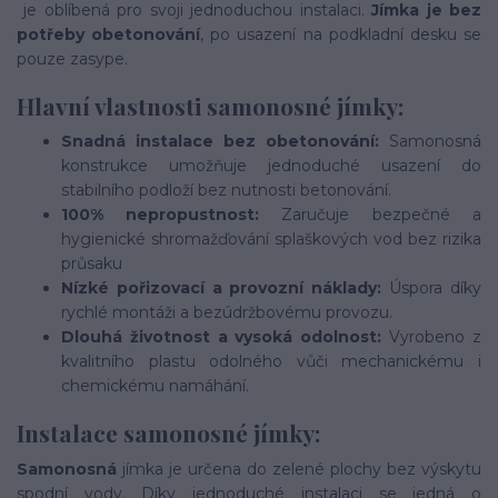
je oblíbená pro svoji jednoduchou instalaci.
Jímka je bez
potřeby obetonování
, po usazení na podkladní desku se
pouze zasype.
Hlavní vlastnosti samonosné jímky:
Snadná instalace bez obetonování:
Samonosná
konstrukce umožňuje jednoduché usazení do
stabilního podloží bez nutnosti betonování.
100% nepropustnost:
Zaručuje bezpečné a
hygienické shromažďování splaškových vod bez rizika
průsaku
Nízké pořizovací a provozní náklady:
Úspora díky
rychlé montáži a bezúdržbovému provozu.
Dlouhá životnost a vysoká odolnost:
Vyrobeno z
kvalitního plastu odolného vůči mechanickému i
chemickému namáhání.
Instalace samonosné jímky:
Samonosná
jímka je určena do zelené plochy bez výskytu
spodní vody. Díky jednoduché instalaci se jedná o