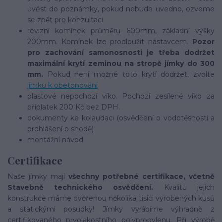
uvést do poznámky, pokud nebude uvedno, ozveme
se zpět pro konzultaci
revizní komínek průměru 600mm, základní výšky
200mm. Komínek lze prodloužit nástavcem.
Pozor
pro zachování samonosnosti je třeba dodržet
maximální krytí zeminou na stropě jímky do 300
mm.
Pokud není možné toto krytí dodržet, zvolte
jímku k obetonování
plastové nepochozí víko. Pochozí zesílené víko za
příplatek 200 Kč bez DPH.
dokumenty ke kolaudaci (osvědčení o vodotěsnosti a
prohlášení o shodě)
montážní návod
Certifikace
Naše jímky mají
všechny potřebné certifikace, včetně
Stavebně technického osvědčení.
Kvalitu jejich
konstrukce máme ověřenou několika tisíci vyrobených kusů
a statickými posudky! Jímky vyrábíme výhradně z
certifikovaného prvojakostního polypropylenu. Při výrobě