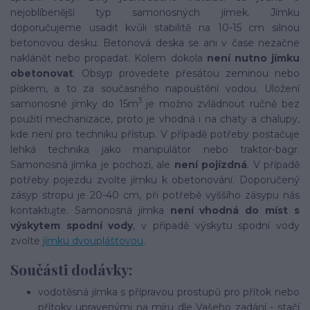
nejoblíbenější typ samonosných jímek. Jímku
doporučujeme usadit kvůli stabilitě na 10-15 cm silnou
betonovou desku. Betonová deska se ani v čase nezačne
naklánět nebo propadat. Kolem dokola
není nutno jímku
obetonovat
. Obsyp provedete přesátou zeminou nebo
pískem, a to za současného napouštění vodou. Uložení
3
samonosné jímky do 15m
je možno zvládnout ručně bez
použití mechanizace, proto je vhodná i na chaty a chalupy,
kde není pro techniku přístup. V případě potřeby postačuje
lehká technika jako manipulátor nebo traktor-bagr.
Samonosná jímka je pochozí, ale
není pojízdná
. V případě
potřeby pojezdu zvolte jímku k obetonování. Doporučený
zásyp stropu je 20-40 cm, při potřebě vyššího zásypu nás
kontaktujte. Samonosná jímka
není vhodná do míst s
výskytem spodní vody
, v případě výskytu spodní vody
zvolte
jímku dvouplášťovou
.
Součásti dodávky:
vodotěsná jímka s přípravou prostupů pro přítok nebo
přítoky upravenými na míru dle Vašeho zadání - stačí