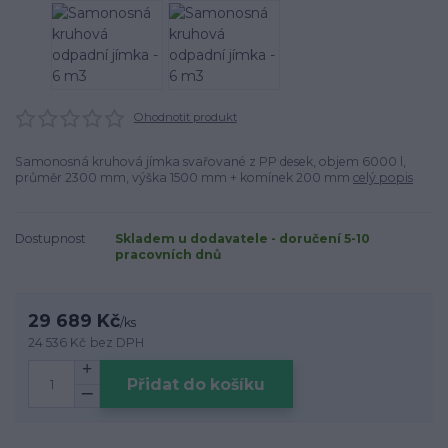
Ohodnotit produkt
Samonosná kruhová jímka svařované z PP desek, objem 6000 l,
průměr 2300 mm, výška 1500 mm + komínek 200 mm
celý popis
Dostupnost
Skladem u dodavatele - doručení 5-10
pracovních dnů
29 689 Kč
/
ks
24 536 Kč
bez DPH
Přidat do košíku