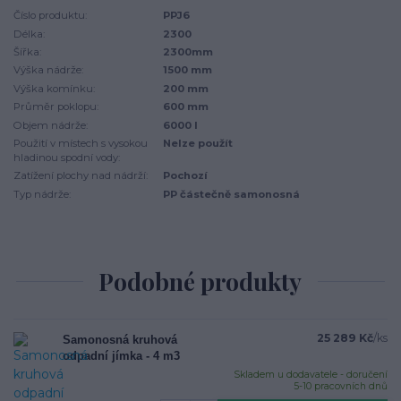
Číslo produktu:
PPJ6
Délka:
2300
Šířka:
2300mm
Výška nádrže:
1500 mm
Výška komínku:
200 mm
Průměr poklopu:
600 mm
Objem nádrže:
6000 l
Použití v místech s vysokou
Nelze použít
hladinou spodní vody:
Zatížení plochy nad nádrží:
Pochozí
Typ nádrže:
PP částečně samonosná
Podobné produkty
25 289 Kč
/
ks
Samonosná kruhová
odpadní jímka - 4 m3
Skladem u dodavatele - doručení
5-10 pracovních dnů