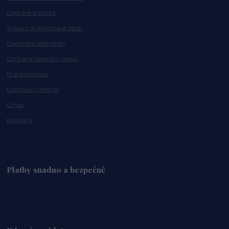
Doprava a platba
Vrácení a reklamace zboží
Obchodní podmínky
Ochrana osobních údajů
Práce s cookies
Ověřování recenzí
O nás
Kontakty
Platby snadno a bezpečně