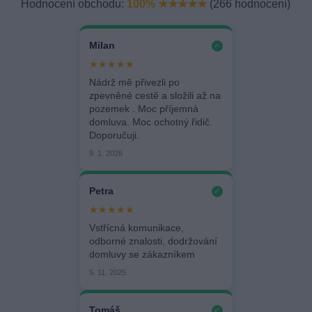
Hodnocení obchodu:
100% ★★★★★
(266 hodnocení)
Milan
✓
★★★★★
Nádrž mě přivezli po
zpevněné cestě a složili až na
pozemek . Moc příjemná
domluva. Moc ochotný řidič.
Doporučuji.
9. 1. 2026
Petra
✓
★★★★★
Vstřícná komunikace,
odborné znalosti, dodržování
domluvy se zákazníkem
5. 11. 2025
Tomáš
✓