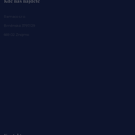
Kde nás najdete
Ramaco s.r.o.
Brněnská 3797/29
669 02 Znojmo