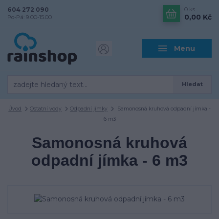
604 272 090
0
ks
0,00 Kč
Po-Pá: 9.00-15.00
Menu
Hledat
Úvod
Ostatní vody
Odpadní jímky
Samonosná kruhová odpadní jímka -
6 m3
Samonosná kruhová
odpadní jímka - 6 m3