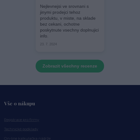
Nejlevnejsi ve srovnani s
jinymi prodejci tehoz
produktu, v miste, na sklade
bez cekani, ochotne
poskytnute vsechny doplnujici
info.
23. 7. 2024
Zobrazit všechny recenze
Vše o nákupu
Registrace pro firmy
Technické podklady
On-line kalkulačka nádrže