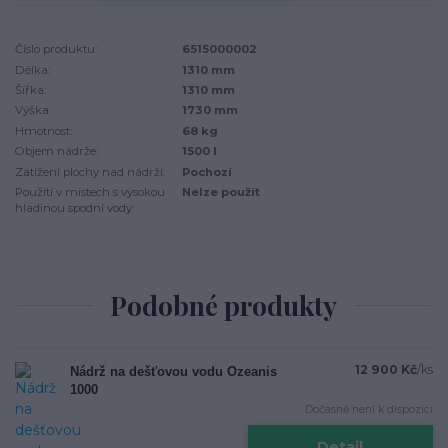
Číslo produktu:
6515000002
Délka:
1310 mm
Šířka:
1310 mm
Výška:
1730 mm
Hmotnost:
68 kg
Objem nádrže:
1500 l
Zatížení plochy nad nádrží:
Pochozí
Použití v místech s vysokou
Nelze použít
hladinou spodní vody:
Podobné produkty
12 900 Kč
/
ks
Nádrž na dešťovou vodu Ozeanis
1000
Dočasně není k dispozici
Detail