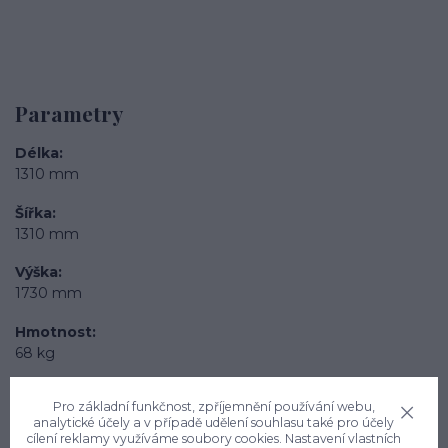
Parametry
Délka
1310 mm
Šířka
1310 mm
Výška
1730 mm
Hmotnost
68 kg
Objem nádrže
Pro základní funkčnost, zpříjemnění používání webu,
1500 l
analytické účely a v případě udělení souhlasu také pro účely
cílení reklamy využíváme soubory cookies. Nastavení vlastních