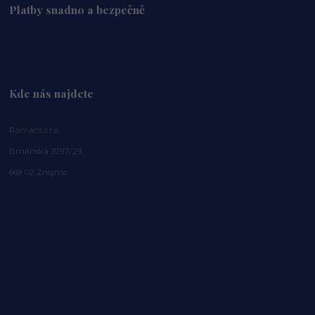
Platby snadno a bezpečně
Kde nás najdete
Ramaco s.r.o.
Brněnská 3797/29
669 02 Znojmo