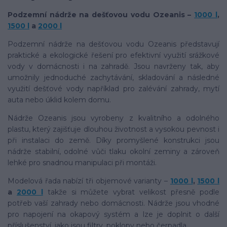
Podzemní nádrže na dešťovou vodu Ozeanis –
1000 l
,
1500 l
a
2000 l
Podzemní nádrže na dešťovou vodu Ozeanis představují
praktické a ekologické řešení pro efektivní využití srážkové
vody v domácnosti i na zahradě. Jsou navrženy tak, aby
umožnily jednoduché zachytávání, skladování a následné
využití dešťové vody například pro zalévání zahrady, mytí
auta nebo úklid kolem domu.
Nádrže Ozeanis jsou vyrobeny z kvalitního a odolného
plastu, který zajišťuje dlouhou životnost a vysokou pevnost i
při instalaci do země. Díky promyšlené konstrukci jsou
nádrže stabilní, odolné vůči tlaku okolní zeminy a zároveň
lehké pro snadnou manipulaci při montáži.
Modelová řada nabízí tři objemové varianty –
1000 l
,
1500 l
a
2000 l
takže si můžete vybrat velikost přesně podle
potřeb vaší zahrady nebo domácnosti. Nádrže jsou vhodné
pro napojení na okapový systém a lze je doplnit o další
příslušenství, jako jsou filtry, poklopy nebo čerpadla.