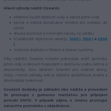
Hlavní výhody nádrží Ozeanis:
efektivní využití dešťové vody a úspora pitné vody
pevná a odolná konstrukce vhodná pro instalaci do
země
dlouhá životnost a minimální nároky na údržbu
tři praktické objemové varianty:
1000 l
,
1500 l
a
2000
l
možnost doplnění o filtrační a čerpací systémy
Díky nádržím Ozeanis můžete jednoduše snížit spotřebu
pitné vody a zároveň hospodařit s dešťovou vodou šetrně a
ekonomicky. Jsou ideálním řešením pro rodinné domy,
chaty i menší zahrady, kde je důležitá spolehlivost, kvalita a
dlouhodobá funkčnost.
Součástí dodávky je základní víko nádrže a provedení
3x prostupu s gumovou manžetou pro připojení
potrubí DN110. V případě zájmu o změnu prostupů
zanechte poznámku v objednávce.