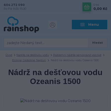
604 272 090
0
ks
0,00 Kč
Po-Pá: 9.00-15.00
Menu
Hledat
Úvod
Nádrže na dešťovou vodu
Podzemní nádrže samonosné válcové
Ecoline, Globoline, Neptun
Nádrž na dešťovou vodu Ozeanis 1500
Nádrž na dešťovou vodu
Ozeanis 1500