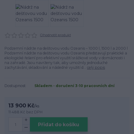
Ohodnotit produkt
Podzemní nádrže na dešťovou vodu Ozeanis – 1000 l, 1500 l a 2000 l
Podzemní nádrže na dešťovou vodu Ozeanis představují praktické a
ekologické řešení pro efektivní využití srážkové vody v domácnosti i
na zahradě. Jsou navrženy tak, aby umožnily jednoduché
zachytávání, skladování a následné využití d...
celý popis
Dostupnost
Skladem - doručení 3-10 pracovních dní
13 900 Kč
/
ks
11 488 Kč
bez DPH
Přidat do košíku