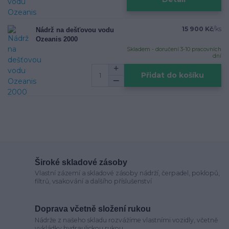
15 900 Kč
/
ks
Nádrž na dešťovou vodu
Ozeanis 2000
Skladem - doručení 3-10 pracovních
dní
Přidat do košíku
Široké skladové zásoby
Vlastní zázemí a skladové zásoby nádrží, čerpadel, poklopů,
filtrů, vsakování a dalšího příslušenství
Doprava včetně složení rukou
Nádrže z našeho skladu rozvážíme vlastními vozidly, včetně
vykládky hydraulickou rukou