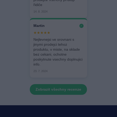
řidiče
14. 8. 2024
Martin
✓
★★★★★
Nejlevnejsi ve srovnani s
jinymi prodejci tehoz
produktu, v miste, na sklade
bez cekani, ochotne
poskytnute vsechny doplnujici
info.
23. 7. 2024
Zobrazit všechny recenze