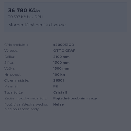
36 780 Kč
/
ks
30 397 Kč
bez DPH
Momentálně není k dispozici
Číslo produktu:
x200031GB
Výrobce:
OTTO GRAF
Délka:
2100 mm
Šířka:
1300 mm
Výška:
1500 mm
Hmotnost:
100 kg
Objem nádrže:
2650 l
Materiál:
PE
Typ nádrže:
Cristall
Zatížení plochy nad nádrží:
Pojízdné osobními vozy
Použití v místech s vysokou
Nelze
hladinou spodní vody: