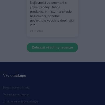
Nejlevnejsi ve srovnani s
jinymi prodejci tehoz
produktu, v miste, na sklade
bez cekani, ochotne
poskytnute vsechny doplnujici
info.
23. 7. 2024
Zobrazit všechny recenze
Vše o nákupu
Registrace pro firmy
Technické podklady
On-line kalkulačka nádrže