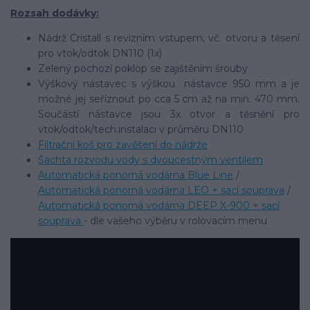
Rozsah dodávky:
Nádrž Cristall s revizním vstupem, vč. otvoru a těsení
pro vtok/odtok DN110 (1x)
Zelený pochozí poklop se zajištěním šrouby
Výškový nástavec s výškou nástavce 950 mm a je
možné jej seříznout po cca 5 cm až na min. 470 mm.
Součástí nástavce jsou 3x otvor a těsnění pro
vtok/odtok/tech.instalaci v průměru DN110
Filtrační koš pro zavěšení do nádrže
Šachta rozvodu vody s dvoucestným ventilem
Automatická ponorná vodárna Blue Line
/
Automatická ponorná vodárna LEO + sací souprava
/
Automatická ponorná vodárna DEEP X-900 + sací
souprava
- dle vašeho výběru v rolovacím menu