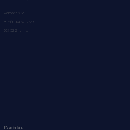
Ramaco s.r.o.
Brněnská 3797/29
669 02 Znojmo
Kontakty