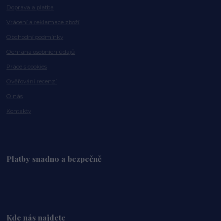
Doprava a platba
Vrácení a reklamace zboží
Obchodní podmínky
Ochrana osobních údajů
Práce s cookies
Ověřování recenzí
O nás
Kontakty
Platby snadno a bezpečně
Kde nás najdete