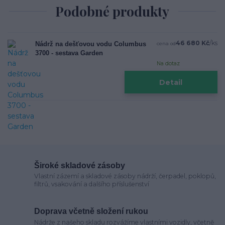
Podobné produkty
46 680 Kč
/
ks
Nádrž na dešťovou vodu Columbus
cena od
3700 - sestava Garden
Na dotaz
Detail
Široké skladové zásoby
Vlastní zázemí a skladové zásoby nádrží, čerpadel, poklopů,
filtrů, vsakování a dalšího příslušenství
Doprava včetně složení rukou
Nádrže z našeho skladu rozvážíme vlastními vozidly, včetně