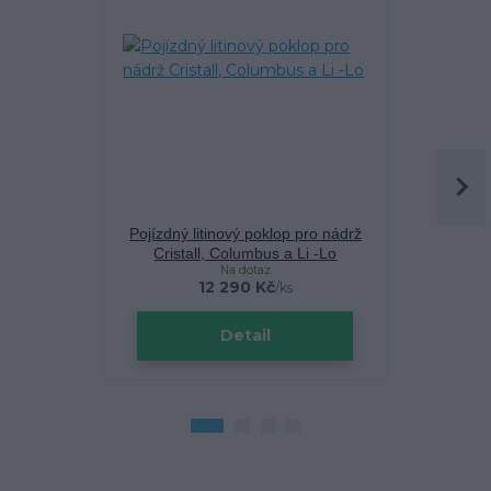
Pojízdný litinový poklop pro nádrž
Vsakovací b
Cristall, Columbus a Li -Lo
C
Na dotaz
Sklade
12 290 Kč
/
ks
Detail