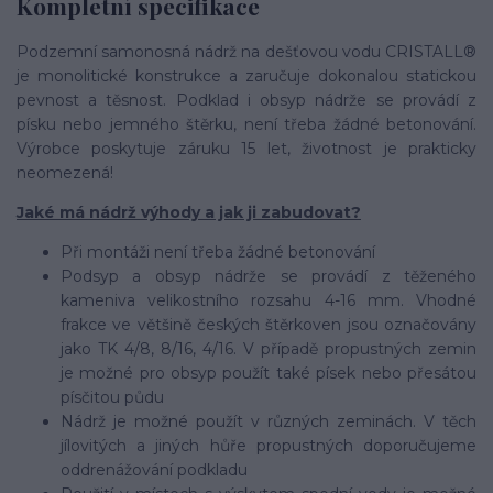
Kompletní specifikace
Podzemní samonosná nádrž na dešťovou vodu CRISTALL®
je monolitické konstrukce a zaručuje dokonalou statickou
pevnost a těsnost. Podklad i obsyp nádrže se provádí z
písku nebo jemného štěrku, není třeba žádné betonování.
Výrobce poskytuje záruku 15 let, životnost je prakticky
neomezená!
Jaké má nádrž výhody a jak ji zabudovat?
Při montáži není třeba žádné betonování
Podsyp a obsyp nádrže se provádí z těženého
kameniva velikostního rozsahu 4-16 mm. Vhodné
frakce ve většině českých štěrkoven jsou označovány
jako TK 4/8, 8/16, 4/16. V případě propustných zemin
je možné pro obsyp použít také písek nebo přesátou
písčitou půdu
Nádrž je možné použít v různých zeminách. V těch
jílovitých a jiných hůře propustných doporučujeme
oddrenážování podkladu