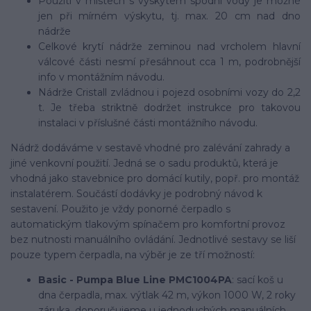
Použití v místech s výskytem spodní vody je možné
jen při mírném výskytu, tj. max. 20 cm nad dno
nádrže
Celkové krytí nádrže zeminou nad vrcholem hlavní
válcové části nesmí přesáhnout cca 1 m, podrobnější
info v montážním návodu.
Nádrže Cristall zvládnou i pojezd osobními vozy do 2,2
t. Je třeba striktně dodržet instrukce pro takovou
instalaci v příslušné části montážního návodu.
Nádrž dodáváme v sestavě vhodné pro zalévání zahrady a
jiné venkovní použití. Jedná se o sadu produktů, která je
vhodná jako stavebnice pro domácí kutily, popř. pro montáž
instalatérem. Součástí dodávky je podrobný návod k
sestavení. Použito je vždy ponorné čerpadlo s
automatickým tlakovým spínačem pro komfortní provoz
bez nutnosti manuálního ovládání. Jednotlivé sestavy se liší
pouze typem čerpadla, na výběr je ze tří možností:
Basic - Pumpa Blue Line PMC1004PA
: sací koš u
dna čerpadla, max. výtlak 42 m, výkon 1000 W, 2 roky
záruka, doporučujeme u jednoduchých manuálních