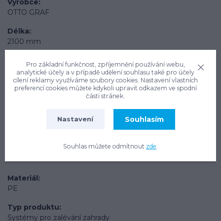
Výrobce
OTTO GRAF
Délka
2100 mm
Šířka
Pro základní funkčnost, zpříjemnění používání webu,
1300 mm
analytické účely a v případě udělení souhlasu také pro účely
cílení reklamy využíváme soubory cookies. Nastavení vlastních
preferencí cookies můžete kdykoli upravit odkazem ve spodní
Výška
části stránek.
1500 mm
Souhlasím
Hmotnost
Nastavení
100 kg
Souhlas můžete odmítnout
zde
.
Objem nádrže
2650 l
Materiál
PE
Typ produktu
Systémy pro zalévání zahrady