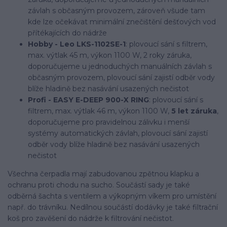
závlah s občasným provozem, zároveň všude tam
kde lze očekávat minimální znečištění dešťových vod
přítékajících do nádrže
Hobby - Leo LKS-1102SE-1
: plovoucí sání s filtrem,
max. výtlak 45 m, výkon 1100 W, 2 roky záruka,
doporučujeme u jednoduchých manuálních závlah s
občasným provozem, plovoucí sání zajistí odběr vody
blíže hladině bez nasávání usazených nečistot
Profi - EASY E-DEEP 900-X RING
: plovoucí sání s
filtrem, max. výtlak 46 m, výkon 1100 W,
5 let záruka
,
doporučujeme pro pravidelnou zálivku i menší
systémy automatických závlah, plovoucí sání zajistí
odběr vody blíže hladině bez nasávání usazených
nečistot
Všechna čerpadla mají zabudovanou zpětnou klapku a
ochranu proti chodu na sucho. Součástí sady je také
odběrná šachta s ventilem a výkopným víkem pro umístění
např. do trávníku. Nedílnou součástí dodávky je také filtrační
koš pro zavěšení do nádrže k filtrování nečistot.