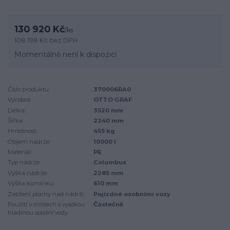
130 920 Kč
/
ks
108 198 Kč
bez DPH
Momentálně není k dispozici
Číslo produktu:
370006RA0
Výrobce:
OTTO GRAF
Délka:
3520 mm
Šířka:
2240 mm
Hmotnost:
455 kg
Objem nádrže:
10000 l
Materiál:
PE
Typ nádrže:
Columbus
Výška nádrže:
2285 mm
Výška komínku:
610 mm
Zatížení plochy nad nádrží:
Pojízdné osobními vozy
Použití v místech s vysokou
Částečně
hladinou spodní vody: