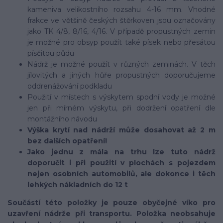
kameniva velikostního rozsahu 4-16 mm. Vhodné
frakce ve většině českých štěrkoven jsou označovány
jako TK 4/8, 8/16, 4/16. V případě propustných zemin
je možné pro obsyp použít také písek nebo přesátou
písčitou půdu
Nádrž je možné použít v různých zeminách. V těch
jílovitých a jiných hůře propustných doporučujeme
oddrenážování podkladu
Použití v místech s výskytem spodní vody je možné
jen při mírném výskytu, při dodržení opatření dle
montážního návodu
Výška krytí nad nádrží může dosahovat až 2 m
bez dalších opatření!
Jako jednu z mála na trhu lze tuto nádrž
doporučit i při použití v plochách s pojezdem
nejen osobních automobilů, ale dokonce i těch
lehkých nákladních do 12 t
Součástí této položky je pouze obyčejné víko pro
uzavření nádrže při transportu. Položka neobsahuje