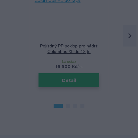
Pojízdný PP poklop pro nádrž
Teleskop
Columbus XL do 12,5t
pochozí, p
Na dotaz
16 500 Kč
/
ks
Detail