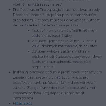
včetně montážní sady na zeď
Filtr Rainmaster Trio zajišťující maximální kvalitu vody.
Předností tohoto filtru je 1.stupeň se samočistícím
proplachem. Filtr tedy můžete udržovat bez nutnosti
demontáže kartuše! Filtr obsahuje 3 části
1.stupeň - omyvatelný předfiltr 50 mq -
zadrží nerozpustné látky
2.stupeň - jemné sítko 25 mq - zabraňuje
vniku drobných mechanických nečistot
3.stupeň - vložka s aktivním uhlím -
odstraní možný zápach, stopy organických
látek, chloru, insekticidů, pesticidů či
rozpouštědel
Instalační tvarovky, poturbí a prostupové manžety pro
zapojení části systému v nádrži, vč. T-kusu pro
odbočku na závlahu, šachta Rainbird pro venkovní
závlahu. Zapojení vnitřních částí (dopouštěcí ventil,
expanzní nádoba, filtr) doporučujeme svěřit
instalatérovi.
Filtrační koš