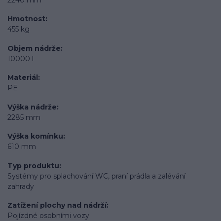
Hmotnost
455 kg
Objem nádrže
10000 l
Materiál
PE
Výška nádrže
2285 mm
Výška komínku
610 mm
Typ produktu
Systémy pro splachování WC, praní prádla a zalévání
zahrady
Zatížení plochy nad nádrží
Pojízdné osobními vozy