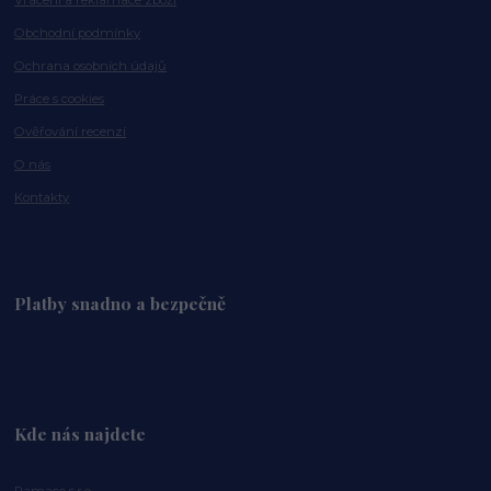
Obchodní podmínky
Ochrana osobních údajů
Práce s cookies
Ověřování recenzí
O nás
Kontakty
Platby snadno a bezpečně
Kde nás najdete
Ramaco s.r.o.