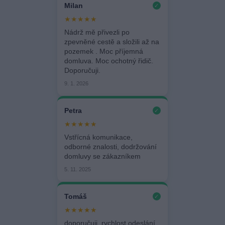
Milan
✓
★★★★★
Nádrž mě přivezli po
zpevněné cestě a složili až na
pozemek . Moc příjemná
domluva. Moc ochotný řidič.
Doporučuji.
9. 1. 2026
Petra
✓
★★★★★
Vstřícná komunikace,
odborné znalosti, dodržování
domluvy se zákazníkem
5. 11. 2025
Tomáš
✓
★★★★★
doporučuji, rychlost odeslání