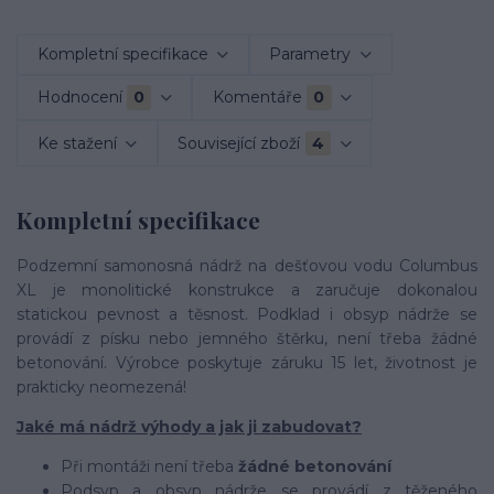
Kompletní specifikace
Parametry
Hodnocení
0
Komentáře
0
Ke stažení
Související zboží
4
Kompletní specifikace
Podzemní samonosná nádrž na dešťovou vodu Columbus
XL je monolitické konstrukce a zaručuje dokonalou
statickou pevnost a těsnost. Podklad i obsyp nádrže se
provádí z písku nebo jemného štěrku, není třeba žádné
betonování. Výrobce poskytuje záruku 15 let, životnost je
prakticky neomezená!
Jaké má nádrž výhody a jak ji zabudovat?
Při montáži není třeba
žádné betonování
Podsyp a obsyp nádrže se provádí z těženého