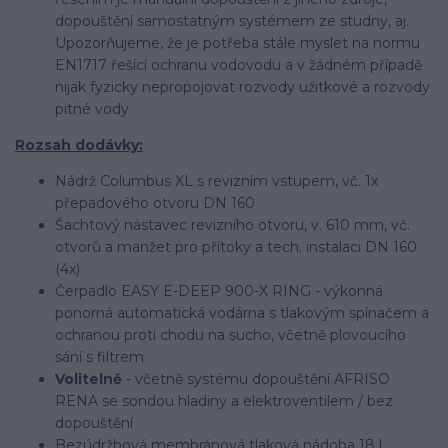
dopouštění samostatným systémem ze studny, aj.
Upozorňujeme, že je potřeba stále myslet na normu
EN1717 řešící ochranu vodovodu a v žádném případě
nijak fyzicky nepropojovat rozvody užitkové a rozvody
pitné vody
Rozsah dodávky:
Nádrž Columbus XL s revizním vstupem, vč. 1x
přepadového otvoru DN 160
Šachtový nástavec revizního otvoru, v. 610 mm, vč.
otvorů a manžet pro přítoky a tech. instalaci DN 160
(4x)
Čerpadlo EASY E-DEEP 900-X RING - výkonná
ponorná automatická vodárna s tlakovým spínačem a
ochranou proti chodu na sucho, včetně plovoucího
sání s filtrem
Volitelně
- včetně systému dopouštění AFRISO
RENA se sondou hladiny a elektroventilem / bez
dopouštění
Bezúdržbová membránová tlaková nádoba 18 l