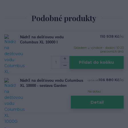
Podobné produkty
110 938 Kč
/
ks
Nádrž na dešťovou vodu
Columbus XL 10000 l
Skladem u výrobce - dodání 10-20
pracovních dnů
Přidat do košíku
106 880 Kč
/
ks
Nádrž na dešťovou vodu Columbus
cena od
XL 10000 - sestava Garden
Na dotaz
Detail