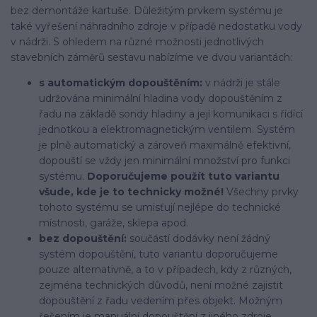
bez demontáže kartuše. Důležitým prvkem systému je
také vyřešení náhradního zdroje v případě nedostatku vody
v nádrži. S ohledem na různé možnosti jednotlivých
stavebních záměrů sestavu nabízíme ve dvou variantách:
s automatickým dopouštěním:
v nádrži je stále
udržována minimální hladina vody dopouštěním z
řadu na základě sondy hladiny a její komunikaci s řídící
jednotkou a elektromagnetickým ventilem. Systém
je plně automatický a zároveň maximálně efektivní,
dopouští se vždy jen minimální množství pro funkci
systému.
Doporučujeme použít tuto variantu
všude, kde je to technicky možné!
Všechny prvky
tohoto systému se umisťují nejlépe do technické
místnosti, garáže, sklepa apod.
bez dopouštění:
součástí dodávky není žádný
systém dopouštění, tuto variantu doporučujeme
pouze alternativně, a to v případech, kdy z různých,
zejména technických důvodů, není možné zajistit
dopouštění z řadu vedením přes objekt. Možným
řešením je manuální dopouštění z jiného zdroje,