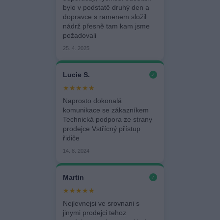
bylo v podstatě druhý den a
dopravce s ramenem složil
nádrž přesně tam kam jsme
požadovali
25. 4. 2025
Lucie S.
✓
★★★★★
Naprosto dokonalá
komunikace se zákazníkem
Technická podpora ze strany
prodejce Vstřícný přístup
řidiče
14. 8. 2024
Martin
✓
★★★★★
Nejlevnejsi ve srovnani s
jinymi prodejci tehoz