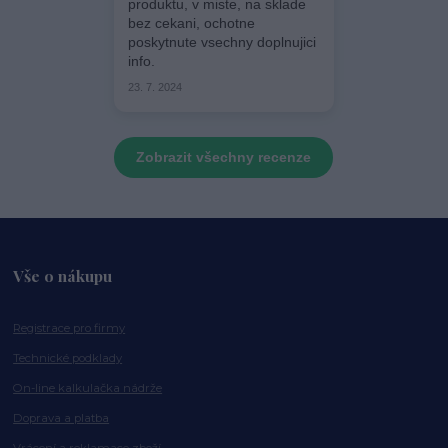
produktu, v miste, na sklade
bez cekani, ochotne
poskytnute vsechny doplnujici
info.
23. 7. 2024
Zobrazit všechny recenze
Vše o nákupu
Registrace pro firmy
Technické podklady
On-line kalkulačka nádrže
Doprava a platba
Vrácení a reklamace zboží