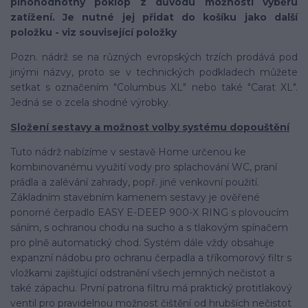
plnohodnotný poklop z důvodu možnosti výběru
zatížení. Je nutné jej přidat do košíku jako další
položku - viz související položky
Pozn. nádrž se na různých evropských trzích prodává pod
jinými názvy, proto se v technických podkladech můžete
setkat s označením "Columbus XL" nebo také "Carat XL".
Jedná se o zcela shodné výrobky.
Složení sestavy a možnost volby systému dopouštění
Tuto nádrž nabízíme v sestavě Home určenou ke
kombinovanému využití vody pro splachování WC, praní
prádla a zalévání zahrady, popř. jiné venkovní použití.
Základním stavebním kamenem sestavy je ověřené
ponorné čerpadlo EASY E-DEEP 900-X RING s plovoucím
sáním, s ochranou chodu na sucho a s tlakovým spínačem
pro plně automatický chod. Systém dále vždy obsahuje
expanzní nádobu pro ochranu čerpadla a tříkomorový filtr s
vložkami zajišťující odstranění všech jemných nečistot a
také zápachu. První patrona filtru má praktický protitlakový
ventil pro pravidelnou možnost čištění od hrubších nečistot