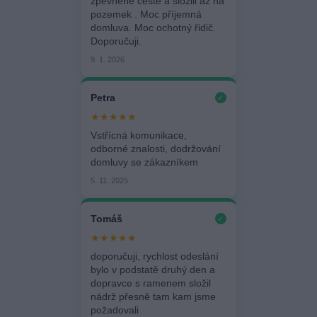
zpevněné cestě a složili až na
pozemek . Moc příjemná
domluva. Moc ochotný řidič.
Doporučuji.
9. 1. 2026
Petra
✓
★★★★★
Vstřícná komunikace,
odborné znalosti, dodržování
domluvy se zákazníkem
5. 11. 2025
Tomáš
✓
★★★★★
doporučuji, rychlost odeslání
bylo v podstatě druhý den a
dopravce s ramenem složil
nádrž přesně tam kam jsme
požadovali