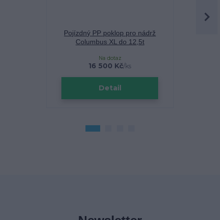
Pojízdný PP poklop pro nádrž
Teleskop
Columbus XL do 12,5t
pochozí, p
Na dotaz
16 500 Kč
/
ks
Detail