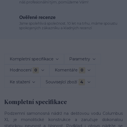
náš profesionální tým, pomůžeme Vám!
Ověřené recenze
Jsme spolehlivá společnost, 10 let na trhu, máme spoustu
spokojených zákazníku a kladných recenzí
Kompletní specifikace
Parametry
Hodnocení
0
Komentáře
0
Ke stažení
Související zboží
4
Kompletní specifikace
Podzemní samonosná nádrž na dešťovou vodu Columbus
XL je monolitické konstrukce a zaručuje dokonalou
statickou pevnost a těsnost. Podklad i obsyp nádrže se