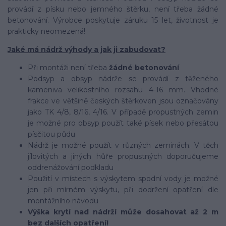
provádí z písku nebo jemného štěrku, není třeba žádné
betonování. Výrobce poskytuje záruku 15 let, životnost je
prakticky neomezená!
Jaké má nádrž výhody a jak ji zabudovat?
Při montáži není třeba
žádné betonování
Podsyp a obsyp nádrže se provádí z těženého
kameniva velikostního rozsahu 4-16 mm. Vhodné
frakce ve většině českých štěrkoven jsou označovány
jako TK 4/8, 8/16, 4/16. V případě propustných zemin
je možné pro obsyp použít také písek nebo přesátou
písčitou půdu
Nádrž je možné použít v různých zeminách. V těch
jílovitých a jiných hůře propustných doporučujeme
oddrenážování podkladu
Použití v místech s výskytem spodní vody je možné
jen při mírném výskytu, při dodržení opatření dle
montážního návodu
Výška krytí nad nádrží může dosahovat až 2 m
bez dalších opatření!