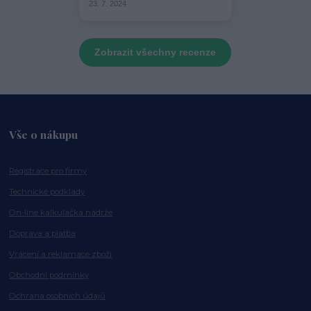
23. 7. 2024
Zobrazit všechny recenze
Vše o nákupu
Registrace pro firmy
Technické podklady
On-line kalkulačka nádrže
Doprava a platba
Vrácení a reklamace zboží
Obchodní podmínky
Ochrana osobních údajů