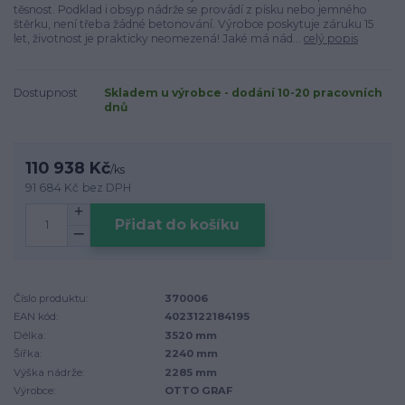
těsnost. Podklad i obsyp nádrže se provádí z písku nebo jemného
štěrku, není třeba žádné betonování. Výrobce poskytuje záruku 15
let, životnost je prakticky neomezená! Jaké má nád...
celý popis
Dostupnost
Skladem u výrobce - dodání 10-20 pracovních
dnů
110 938 Kč
/
ks
91 684 Kč
bez DPH
Přidat do košíku
Číslo produktu:
370006
EAN kód:
4023122184195
Délka:
3520 mm
Šířka:
2240 mm
Výška nádrže:
2285 mm
Výrobce:
OTTO GRAF