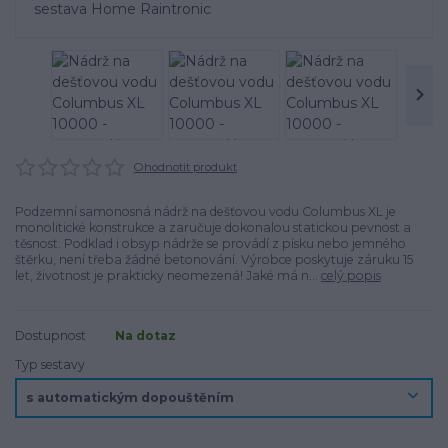
Ohodnotit produkt
Podzemní samonosná nádrž na dešťovou vodu Columbus XL je
monolitické konstrukce a zaručuje dokonalou statickou pevnost a
těsnost. Podklad i obsyp nádrže se provádí z písku nebo jemného
štěrku, není třeba žádné betonování. Výrobce poskytuje záruku 15
let, životnost je prakticky neomezená! Jaké má n...
celý popis
Dostupnost
Na dotaz
Typ sestavy