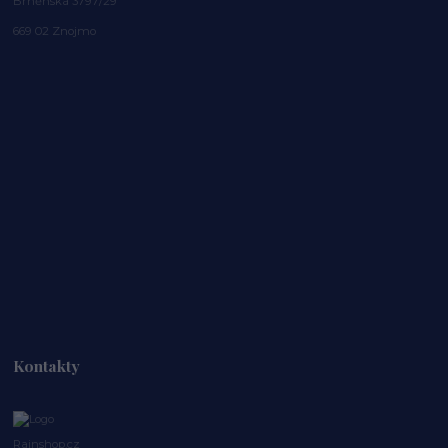
Brněnská 3797/29
669 02 Znojmo
Kontakty
Rainshop.cz