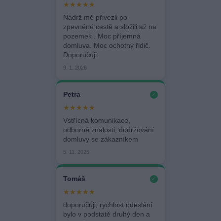
★★★★★
Nádrž mě přivezli po
zpevněné cestě a složili až na
pozemek . Moc příjemná
domluva. Moc ochotný řidič.
Doporučuji.
9. 1. 2026
Petra
✓
★★★★★
Vstřícná komunikace,
odborné znalosti, dodržování
domluvy se zákazníkem
5. 11. 2025
Tomáš
✓
★★★★★
doporučuji, rychlost odeslání
bylo v podstatě druhý den a