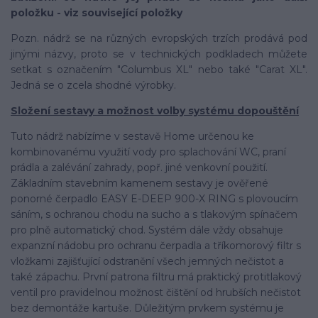
položku - viz související položky
Pozn. nádrž se na různých evropských trzích prodává pod
jinými názvy, proto se v technických podkladech můžete
setkat s označením "Columbus XL" nebo také "Carat XL".
Jedná se o zcela shodné výrobky.
Složení sestavy a možnost volby systému dopouštění
Tuto nádrž nabízíme v sestavě Home určenou ke
kombinovanému využití vody pro splachování WC, praní
prádla a zalévání zahrady, popř. jiné venkovní použití.
Základním stavebním kamenem sestavy je ověřené
ponorné čerpadlo EASY E-DEEP 900-X RING s plovoucím
sáním, s ochranou chodu na sucho a s tlakovým spínačem
pro plně automatický chod. Systém dále vždy obsahuje
expanzní nádobu pro ochranu čerpadla a tříkomorový filtr s
vložkami zajišťující odstranění všech jemných nečistot a
také zápachu. První patrona filtru má praktický protitlakový
ventil pro pravidelnou možnost čištění od hrubších nečistot
bez demontáže kartuše. Důležitým prvkem systému je