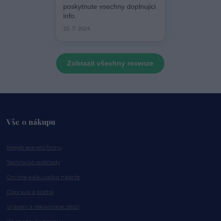
poskytnute vsechny doplnujici
info.
23. 7. 2024
Zobrazit všechny recenze
Vše o nákupu
Registrace pro firmy
Technické podklady
On-line kalkulačka nádrže
Doprava a platba
Vrácení a reklamace zboží