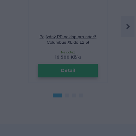
Pojízdný PP poklop pro nádrž
Teleskop
Columbus XL do 12,5t
pochozí, p
Na dotaz
16 500 Kč
/
ks
Detail