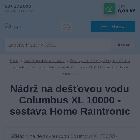
604 272 090
0
ks
0,00 Kč
Po-Pá: 9.00-15.00
Menu
Hledat
Úvod
Nádrže na dešťovou vodu
Sestavy nádrží se systémy pro dům a
zahradu
Nádrž na dešťovou vodu Columbus XL 10000 - sestava Home
Raintronic
Nádrž na dešťovou vodu
Columbus XL 10000 -
sestava Home Raintronic