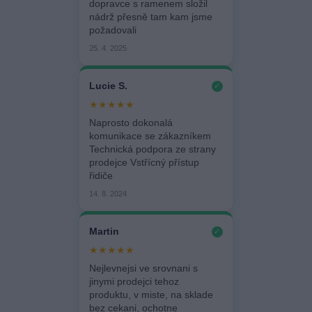
dopravce s ramenem složil
nádrž přesně tam kam jsme
požadovali
25. 4. 2025
Lucie S.
✓
★★★★★
Naprosto dokonalá
komunikace se zákazníkem
Technická podpora ze strany
prodejce Vstřícný přístup
řidiče
14. 8. 2024
Martin
✓
★★★★★
Nejlevnejsi ve srovnani s
jinymi prodejci tehoz
produktu, v miste, na sklade
bez cekani, ochotne