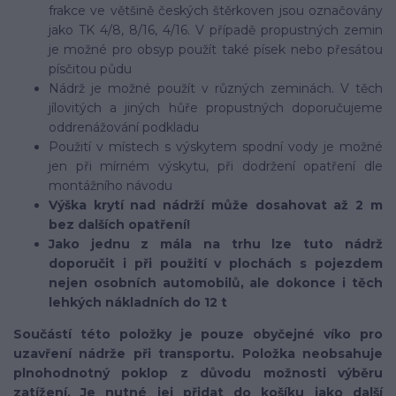
frakce ve většině českých štěrkoven jsou označovány
jako TK 4/8, 8/16, 4/16. V případě propustných zemin
je možné pro obsyp použít také písek nebo přesátou
písčitou půdu
Nádrž je možné použít v různých zeminách. V těch
jílovitých a jiných hůře propustných doporučujeme
oddrenážování podkladu
Použití v místech s výskytem spodní vody je možné
jen při mírném výskytu, při dodržení opatření dle
montážního návodu
Výška krytí nad nádrží může dosahovat až 2 m
bez dalších opatření!
Jako jednu z mála na trhu lze tuto nádrž
doporučit i při použití v plochách s pojezdem
nejen osobních automobilů, ale dokonce i těch
lehkých nákladních do 12 t
Součástí této položky je pouze obyčejné víko pro
uzavření nádrže při transportu. Položka neobsahuje
plnohodnotný poklop z důvodu možnosti výběru
zatížení. Je nutné jej přidat do košíku jako další