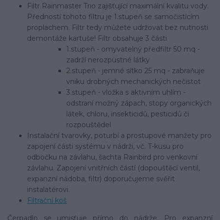
Filtr Rainmaster Trio zajišťující maximální kvalitu vody.
Předností tohoto filtru je 1.stupeň se samočistícím
proplachem. Filtr tedy můžete udržovat bez nutnosti
demontáže kartuše! Filtr obsahuje 3 části
1.stupeň - omyvatelný předfiltr 50 mq -
zadrží nerozpustné látky
2.stupeň - jemné sítko 25 mq - zabraňuje
vniku drobných mechanických nečistot
3.stupeň - vložka s aktivním uhlím -
odstraní možný zápach, stopy organických
látek, chloru, insekticidů, pesticidů či
rozpouštědel
Instalační tvarovky, poturbí a prostupové manžety pro
zapojení části systému v nádrži, vč. T-kusu pro
odbočku na závlahu, šachta Rainbird pro venkovní
závlahu. Zapojení vnitřních částí (dopouštěcí ventil,
expanzní nádoba, filtr) doporučujeme svěřit
instalatérovi.
Filtrační koš
Čerpadlo se umisťuje přímo do nádrže. Pro expanzní