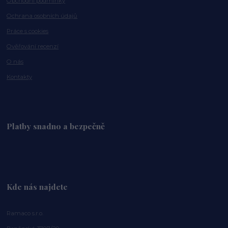
Obchodní podmínky
Ochrana osobních údajů
Práce s cookies
Ověřování recenzí
O nás
Kontakty
Platby snadno a bezpečně
Kde nás najdete
Ramaco s.r.o.