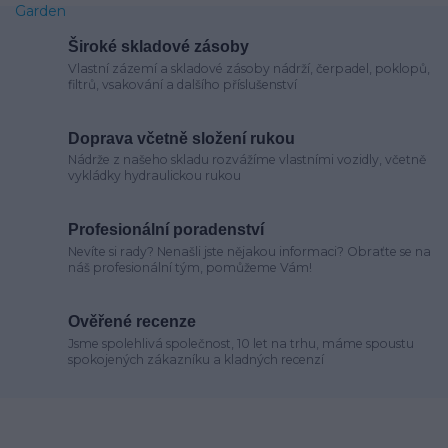
Široké skladové zásoby
Vlastní zázemí a skladové zásoby nádrží, čerpadel, poklopů,
filtrů, vsakování a dalšího příslušenství
Doprava včetně složení rukou
Nádrže z našeho skladu rozvážíme vlastními vozidly, včetně
vykládky hydraulickou rukou
Profesionální poradenství
Nevíte si rady? Nenašli jste nějakou informaci? Obraťte se na
náš profesionální tým, pomůžeme Vám!
Ověřené recenze
Jsme spolehlivá společnost, 10 let na trhu, máme spoustu
spokojených zákazníku a kladných recenzí