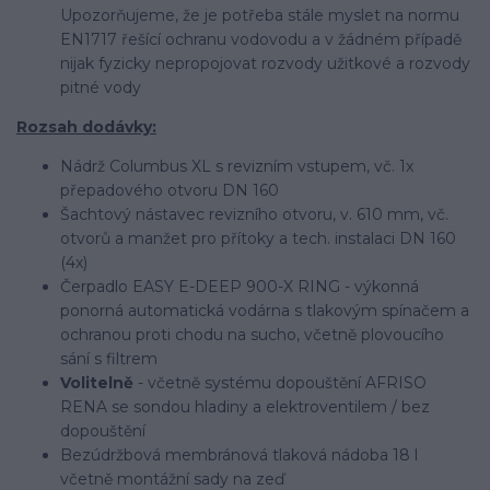
Upozorňujeme, že je potřeba stále myslet na normu
EN1717 řešící ochranu vodovodu a v žádném případě
nijak fyzicky nepropojovat rozvody užitkové a rozvody
pitné vody
Rozsah dodávky:
Nádrž Columbus XL s revizním vstupem, vč. 1x
přepadového otvoru DN 160
Šachtový nástavec revizního otvoru, v. 610 mm, vč.
otvorů a manžet pro přítoky a tech. instalaci DN 160
(4x)
Čerpadlo EASY E-DEEP 900-X RING - výkonná
ponorná automatická vodárna s tlakovým spínačem a
ochranou proti chodu na sucho, včetně plovoucího
sání s filtrem
Volitelně
- včetně systému dopouštění AFRISO
RENA se sondou hladiny a elektroventilem / bez
dopouštění
Bezúdržbová membránová tlaková nádoba 18 l
včetně montážní sady na zeď