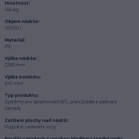
Hmotnost
455 kg
Objem nádrže
10000 l
Materiál
PE
Výška nádrže
2285 mm
Výška komínku
610 mm
Typ produktu
Systémy pro splachování WC, praní prádla a zalévání
zahrady
Zatížení plochy nad nádrží
Pojízdné osobními vozy
Použití v místech s vysokou hladinou spodní vody