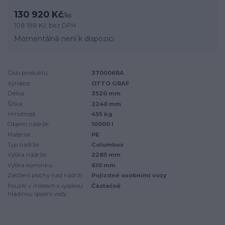
130 920 Kč
/
ks
108 198 Kč
bez DPH
Momentálně není k dispozici
Číslo produktu:
370006RA
Výrobce:
OTTO GRAF
Délka:
3520 mm
Šířka:
2240 mm
Hmotnost:
455 kg
Objem nádrže:
10000 l
Materiál:
PE
Typ nádrže:
Columbus
Výška nádrže:
2285 mm
Výška komínku:
610 mm
Zatížení plochy nad nádrží:
Pojízdné osobními vozy
Použití v místech s vysokou
Částečně
hladinou spodní vody: