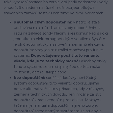
také vyřešení náhradního zdroje v případě nedostatku vody
v nádrži. S ohledem na různé možnosti jednotlivých
stavebních záměrů sestavu nabízíme ve dvou variantách:
s automatickým dopouštěním:
v nádrži je stále
udržována minimální hladina vody dopouštěním z
řadu na základě sondy hladiny a její komunikaci s řídící
jednotkou a elektromagnetickým ventilem. Systém
je plně automatický a zároveň maximálně efektivní,
dopouští se vždy jen minimální množství pro funkci
systému.
Doporučujeme použít tuto variantu
všude, kde je to technicky možné!
Všechny prvky
tohoto systému se umisťují nejlépe do technické
místnosti, garáže, sklepa apod.
bez dopouštění:
součástí dodávky není žádný
systém dopouštění, tuto variantu doporučujeme
pouze alternativně, a to v případech, kdy z různých,
zejména technických důvodů, není možné zajistit
dopouštění z řadu vedením přes objekt. Možným
řešením je manuální dopouštění z jiného zdroje,
dopouštění samostatným systémem ze studny, aj.