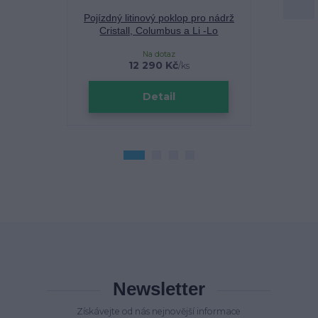
Pojízdný litinový poklop pro nádrž
Vsakovací b
Cristall, Columbus a Li -Lo
C
Na dotaz
Sklade
12 290 Kč
/
ks
Detail
Newsletter
Získávejte od nás nejnovější informace