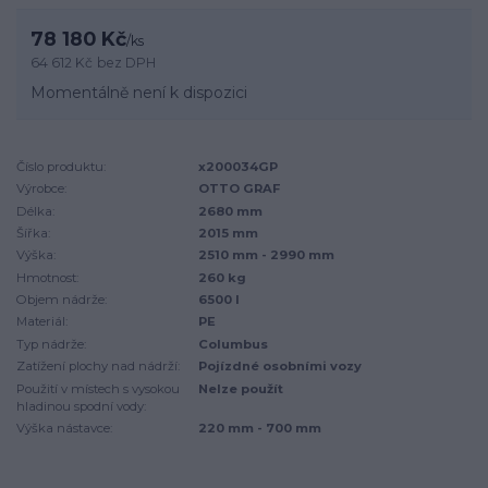
78 180 Kč
/
ks
64 612 Kč
bez DPH
Momentálně není k dispozici
Číslo produktu:
x200034GP
Výrobce:
OTTO GRAF
Délka:
2680 mm
Šířka:
2015 mm
Výška:
2510 mm - 2990 mm
Hmotnost:
260 kg
Objem nádrže:
6500 l
Materiál:
PE
Typ nádrže:
Columbus
Zatížení plochy nad nádrží:
Pojízdné osobními vozy
Použití v místech s vysokou
Nelze použít
hladinou spodní vody:
Výška nástavce:
220 mm - 700 mm