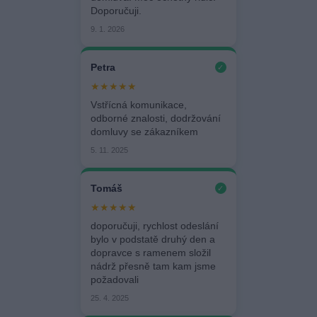
Doporučuji.
9. 1. 2026
Petra
✓
★★★★★
Vstřícná komunikace,
odborné znalosti, dodržování
domluvy se zákazníkem
5. 11. 2025
Tomáš
✓
★★★★★
doporučuji, rychlost odeslání
bylo v podstatě druhý den a
dopravce s ramenem složil
nádrž přesně tam kam jsme
požadovali
25. 4. 2025