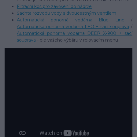
Filtrační koš pro zavěšení do nádrže
Šachta rozvodu vody s dvoucestným ventilem
Automatická ponorná vodárna Blue Line
/
Automatická ponorná vodárna LEO + sací souprava
/
Automatická ponorná vodárna DEEP X-900 + sací
souprava
- dle vašeho výběru v rolovacím menu