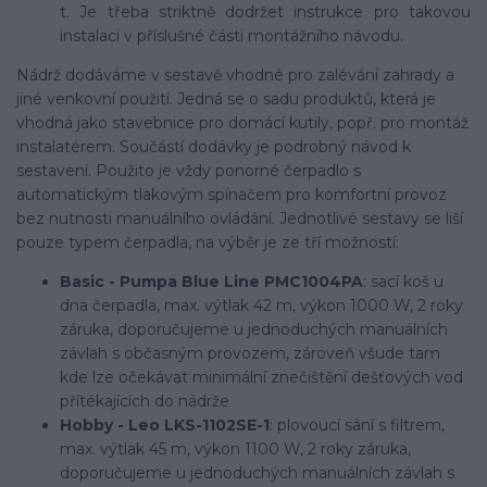
t. Je třeba striktně dodržet instrukce pro takovou
instalaci v příslušné části montážního návodu.
Nádrž dodáváme v sestavě vhodné pro zalévání zahrady a
jiné venkovní použití. Jedná se o sadu produktů, která je
vhodná jako stavebnice pro domácí kutily, popř. pro montáž
instalatérem. Součástí dodávky je podrobný návod k
sestavení. Použito je vždy ponorné čerpadlo s
automatickým tlakovým spínačem pro komfortní provoz
bez nutnosti manuálního ovládání. Jednotlivé sestavy se liší
pouze typem čerpadla, na výběr je ze tří možností:
Basic - Pumpa Blue Line PMC1004PA
: sací koš u
dna čerpadla, max. výtlak 42 m, výkon 1000 W, 2 roky
záruka, doporučujeme u jednoduchých manuálních
závlah s občasným provozem, zároveň všude tam
kde lze očekávat minimální znečištění dešťových vod
přítékajících do nádrže
Hobby - Leo LKS-1102SE-1
: plovoucí sání s filtrem,
max. výtlak 45 m, výkon 1100 W, 2 roky záruka,
doporučujeme u jednoduchých manuálních závlah s