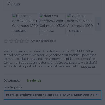
Ohodnotit produkt
Podzemní samonosná nádrž na dešťovou vodu COLUMBUS® je
monolitické konstrukce a zaručuje dokonalou statickou pevnost a
těsnost. Podklad i obsyp nádrže se provádí z písku nebo jemného
štěrku, není třeba žádné betonování. Výrobce poskytuje záruku 15
let, životnost je prakticky neomezená! Jaké má nádrž...
celý popis
Dostupnost
Na dotaz
Typ čerpadla