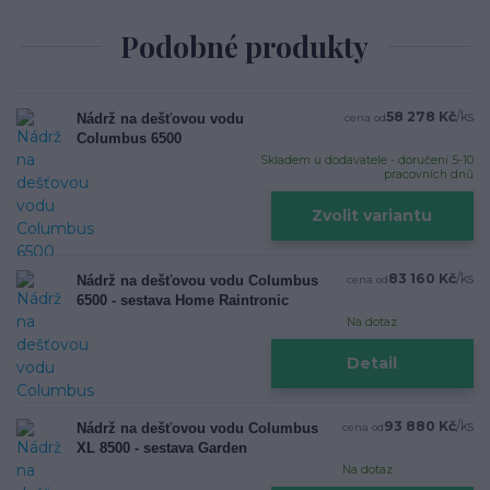
Podobné produkty
58 278 Kč
/
ks
Nádrž na dešťovou vodu
cena od
Columbus 6500
Skladem u dodavatele - doručení 5-10
pracovních dnů
Zvolit variantu
83 160 Kč
/
ks
Nádrž na dešťovou vodu Columbus
cena od
6500 - sestava Home Raintronic
Na dotaz
Detail
93 880 Kč
/
ks
Nádrž na dešťovou vodu Columbus
cena od
XL 8500 - sestava Garden
Na dotaz