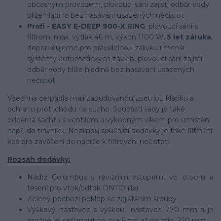
občasným provozem, plovoucí sání zajistí odběr vody
blíže hladině bez nasávání usazených nečistot
Profi - EASY E-DEEP 900-X RING
: plovoucí sání s
filtrem, max. výtlak 46 m, výkon 1100 W,
5 let záruka
,
doporučujeme pro pravidelnou zálivku i menší
systémy automatických závlah, plovoucí sání zajistí
odběr vody blíže hladině bez nasávání usazených
nečistot
Všechna čerpadla mají zabudovanou zpětnou klapku a
ochranu proti chodu na sucho. Součástí sady je také
odběrná šachta s ventilem a výkopným víkem pro umístění
např. do trávníku. Nedílnou součástí dodávky je také filtrační
koš pro zavěšení do nádrže k filtrování nečistot.
Rozsah dodávky:
Nádrž Columbus s revizním vstupem, vč. otvoru a
těsení pro vtok/odtok DN110 (1x)
Zelený pochozí poklop se zajištěním šrouby
Výškový nástavec s výškou nástavce 770 mm a je
možné jej seříznout po cca 5 cm až na min. 220 mm.