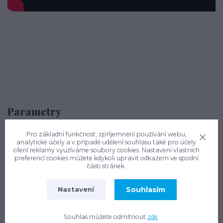
Parametry
Výrobce
Pro základní funkčnost, zpříjemnění používání webu,
OTTO GRAF
analytické účely a v případě udělení souhlasu také pro účely
cílení reklamy využíváme soubory cookies. Nastavení vlastních
preferencí cookies můžete kdykoli upravit odkazem ve spodní
Délka
části stránek.
2680 mm
Souhlasím
Nastavení
Šířka
2015 mm
Souhlas můžete odmítnout
zde
.
Výška