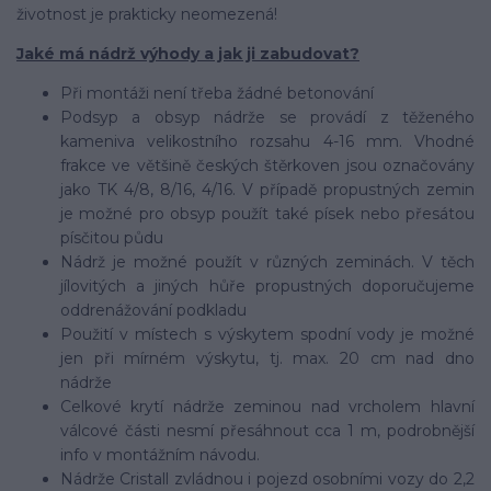
životnost je prakticky neomezená!
Jaké má nádrž výhody a jak ji zabudovat?
Při montáži není třeba žádné betonování
Podsyp a obsyp nádrže se provádí z těženého
kameniva velikostního rozsahu 4-16 mm. Vhodné
frakce ve většině českých štěrkoven jsou označovány
jako TK 4/8, 8/16, 4/16. V případě propustných zemin
je možné pro obsyp použít také písek nebo přesátou
písčitou půdu
Nádrž je možné použít v různých zeminách. V těch
jílovitých a jiných hůře propustných doporučujeme
oddrenážování podkladu
Použití v místech s výskytem spodní vody je možné
jen při mírném výskytu, tj. max. 20 cm nad dno
nádrže
Celkové krytí nádrže zeminou nad vrcholem hlavní
válcové části nesmí přesáhnout cca 1 m, podrobnější
info v montážním návodu.
Nádrže Cristall zvládnou i pojezd osobními vozy do 2,2