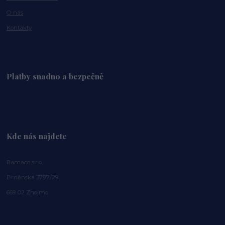
O nás
Kontakty
Platby snadno a bezpečně
Kde nás najdete
Ramaco s.r.o.
Brněnská 3797/29
669 02 Znojmo