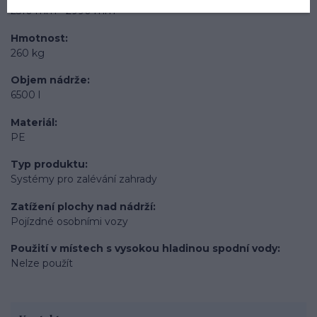
2510 mm - 2990 mm
Hmotnost
260 kg
Objem nádrže
6500 l
Materiál
PE
Typ produktu
Systémy pro zalévání zahrady
Zatížení plochy nad nádrží
Pojízdné osobními vozy
Použití v místech s vysokou hladinou spodní vody
Nelze použít