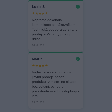
Lucie S.
✓
★★★★★
Naprosto dokonalá
komunikace se zákazníkem
Technická podpora ze strany
prodejce Vstřícný přístup
řidiče
14. 8. 2024
Martin
✓
★★★★★
Nejlevnejsi ve srovnani s
jinymi prodejci tehoz
produktu, v miste, na sklade
bez cekani, ochotne
poskytnute vsechny doplnujici
info.
23. 7. 2024