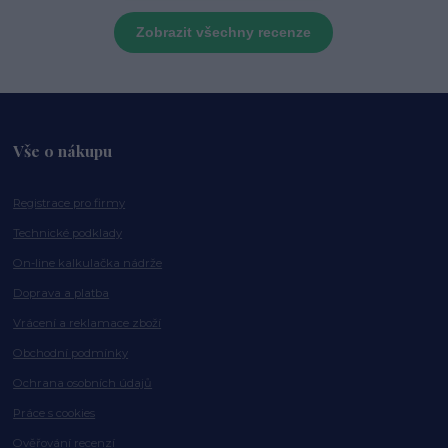
Zobrazit všechny recenze
Vše o nákupu
Registrace pro firmy
Technické podklady
On-line kalkulačka nádrže
Doprava a platba
Vrácení a reklamace zboží
Obchodní podmínky
Ochrana osobních údajů
Práce s cookies
Ověřování recenzí