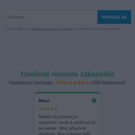
Přihlásit se
Souhlasím se
zpracováním osobních údajů
za účelem rozesílky newsletteru.
Ověřené recenze zákazníků
Hodnocení obchodu:
100% ★★★★★
(266 hodnocení)
Milan
✓
★★★★★
Nádrž mě přivezli po
zpevněné cestě a složili až na
pozemek . Moc příjemná
domluva. Moc ochotný řidič.