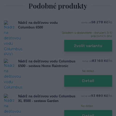
Podobné produkty
58 278 Kč
/
ks
Nádrž na dešťovou vodu
cena od
Columbus 6500
Skladem u dodavatele - doručení 5-10
pracovních dnů
Zvolit variantu
83 160 Kč
/
ks
Nádrž na dešťovou vodu Columbus
cena od
6500 - sestava Home Raintronic
Na dotaz
Detail
93 880 Kč
/
ks
Nádrž na dešťovou vodu Columbus
cena od
XL 8500 - sestava Garden
Na dotaz
Detail