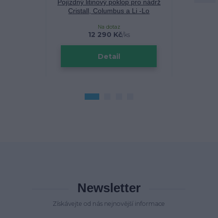
Pojízdný litinový poklop pro nádrž
Vsakovací b
Cristall, Columbus a Li -Lo
C
Na dotaz
Sklade
12 290 Kč
/
ks
Detail
Newsletter
Získávejte od nás nejnovější informace