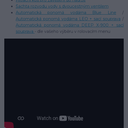
Filtrační koš pro zavěšení do nádrže
Šachta rozvodu vody s dvoucestným ventilem
Automatická ponorná vodárna Blue Line
/
Automatická ponorná vodárna LEO + sací souprava
/
Automatická ponorná vodárna DEEP X-900 + sací
souprava
- dle vašeho výběru v rolovacím menu