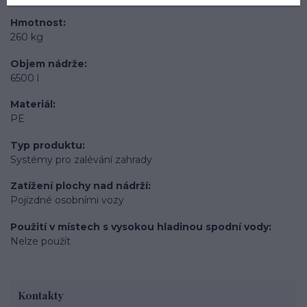
Hmotnost
260 kg
Objem nádrže
6500 l
Materiál
PE
Typ produktu
Systémy pro zalévání zahrady
Zatížení plochy nad nádrží
Pojízdné osobními vozy
Použití v místech s vysokou hladinou spodní vody
Nelze použít
Kontakty