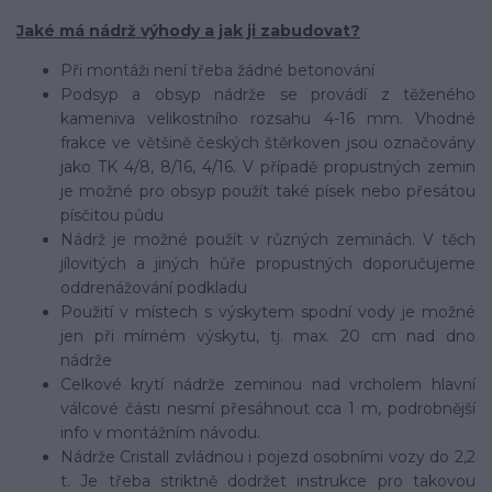
Jaké má nádrž výhody a jak ji zabudovat?
Při montáži není třeba žádné betonování
Podsyp a obsyp nádrže se provádí z těženého
kameniva velikostního rozsahu 4-16 mm. Vhodné
frakce ve většině českých štěrkoven jsou označovány
jako TK 4/8, 8/16, 4/16. V případě propustných zemin
je možné pro obsyp použít také písek nebo přesátou
písčitou půdu
Nádrž je možné použít v různých zeminách. V těch
jílovitých a jiných hůře propustných doporučujeme
oddrenážování podkladu
Použití v místech s výskytem spodní vody je možné
jen při mírném výskytu, tj. max. 20 cm nad dno
nádrže
Celkové krytí nádrže zeminou nad vrcholem hlavní
válcové části nesmí přesáhnout cca 1 m, podrobnější
info v montážním návodu.
Nádrže Cristall zvládnou i pojezd osobními vozy do 2,2
t. Je třeba striktně dodržet instrukce pro takovou