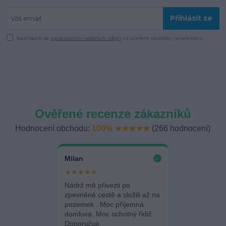
Přihlásit se
Souhlasím se
zpracováním osobních údajů
za účelem rozesílky newsletteru.
Ověřené recenze zákazníků
Hodnocení obchodu:
100% ★★★★★
(266 hodnocení)
Milan
✓
★★★★★
Nádrž mě přivezli po
zpevněné cestě a složili až na
pozemek . Moc příjemná
domluva. Moc ochotný řidič.
Doporučuji.