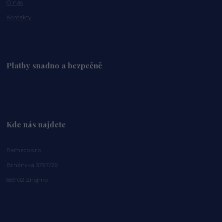
O nás
Kontakty
Platby snadno a bezpečně
Kde nás najdete
Ramaco s.r.o.
Brněnská 3797/29
669 02 Znojmo