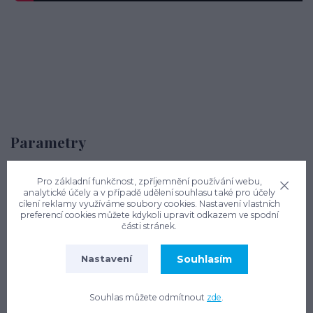
Parametry
Výrobce
Pro základní funkčnost, zpříjemnění používání webu,
OTTO GRAF
analytické účely a v případě udělení souhlasu také pro účely
cílení reklamy využíváme soubory cookies. Nastavení vlastních
Délka
preferencí cookies můžete kdykoli upravit odkazem ve spodní
2680 mm
části stránek.
Šířka
Souhlasím
Nastavení
2015 mm
Výška
Souhlas můžete odmítnout
zde
.
2290 mm