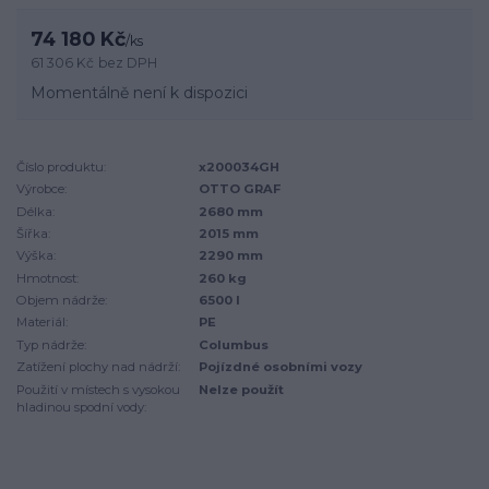
74 180 Kč
/
ks
61 306 Kč
bez DPH
Momentálně není k dispozici
Číslo produktu:
x200034GH
Výrobce:
OTTO GRAF
Délka:
2680 mm
Šířka:
2015 mm
Výška:
2290 mm
Hmotnost:
260 kg
Objem nádrže:
6500 l
Materiál:
PE
Typ nádrže:
Columbus
Zatížení plochy nad nádrží:
Pojízdné osobními vozy
Použití v místech s vysokou
Nelze použít
hladinou spodní vody: