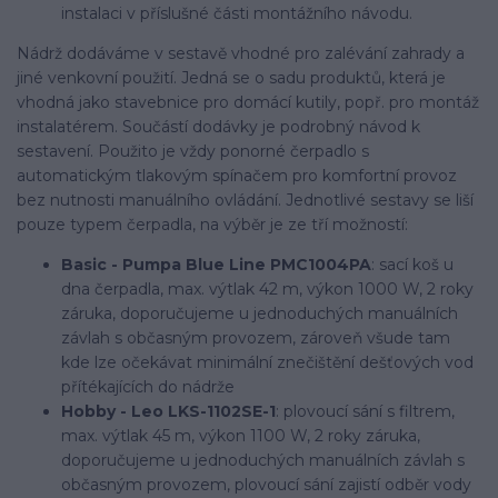
instalaci v příslušné části montážního návodu.
Nádrž dodáváme v sestavě vhodné pro zalévání zahrady a
jiné venkovní použití. Jedná se o sadu produktů, která je
vhodná jako stavebnice pro domácí kutily, popř. pro montáž
instalatérem. Součástí dodávky je podrobný návod k
sestavení. Použito je vždy ponorné čerpadlo s
automatickým tlakovým spínačem pro komfortní provoz
bez nutnosti manuálního ovládání. Jednotlivé sestavy se liší
pouze typem čerpadla, na výběr je ze tří možností:
Basic - Pumpa Blue Line PMC1004PA
: sací koš u
dna čerpadla, max. výtlak 42 m, výkon 1000 W, 2 roky
záruka, doporučujeme u jednoduchých manuálních
závlah s občasným provozem, zároveň všude tam
kde lze očekávat minimální znečištění dešťových vod
přítékajících do nádrže
Hobby - Leo LKS-1102SE-1
: plovoucí sání s filtrem,
max. výtlak 45 m, výkon 1100 W, 2 roky záruka,
doporučujeme u jednoduchých manuálních závlah s
občasným provozem, plovoucí sání zajistí odběr vody