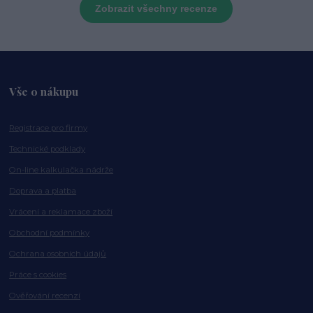
Zobrazit všechny recenze
Vše o nákupu
Registrace pro firmy
Technické podklady
On-line kalkulačka nádrže
Doprava a platba
Vrácení a reklamace zboží
Obchodní podmínky
Ochrana osobních údajů
Práce s cookies
Ověřování recenzí