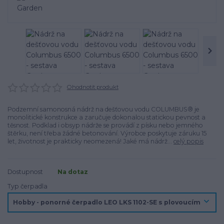
Ohodnotit produkt
Podzemní samonosná nádrž na dešťovou vodu COLUMBUS® je
monolitické konstrukce a zaručuje dokonalou statickou pevnost a
těsnost. Podklad i obsyp nádrže se provádí z písku nebo jemného
štěrku, není třeba žádné betonování. Výrobce poskytuje záruku 15
let, životnost je prakticky neomezená! Jaké má nádrž...
celý popis
Dostupnost
Na dotaz
Typ čerpadla