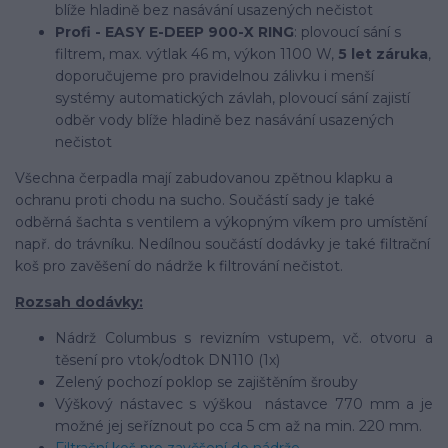
blíže hladině bez nasávání usazených nečistot
Profi - EASY E-DEEP 900-X RING
: plovoucí sání s
filtrem, max. výtlak 46 m, výkon 1100 W,
5 let záruka
,
doporučujeme pro pravidelnou zálivku i menší
systémy automatických závlah, plovoucí sání zajistí
odběr vody blíže hladině bez nasávání usazených
nečistot
Všechna čerpadla mají zabudovanou zpětnou klapku a
ochranu proti chodu na sucho. Součástí sady je také
odběrná šachta s ventilem a výkopným víkem pro umístění
např. do trávníku. Nedílnou součástí dodávky je také filtrační
koš pro zavěšení do nádrže k filtrování nečistot.
Rozsah dodávky:
Nádrž Columbus s revizním vstupem, vč. otvoru a
těsení pro vtok/odtok DN110 (1x)
Zelený pochozí poklop se zajištěním šrouby
Výškový nástavec s výškou nástavce 770 mm a je
možné jej seříznout po cca 5 cm až na min. 220 mm.