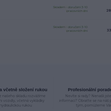
Skladem - doručení 3-10
28
pracovních dní
Skladem - doručení 3-10
33
pracovních dní
 včetně složení rukou
Profesionální porad
z našeho skladu rozvážíme
Nevíte si rady? Nenašli jst
mi vozidly, včetně vykládky
informaci? Obraťte se na náš p
hydraulickou rukou
tým, pomůžeme Vá