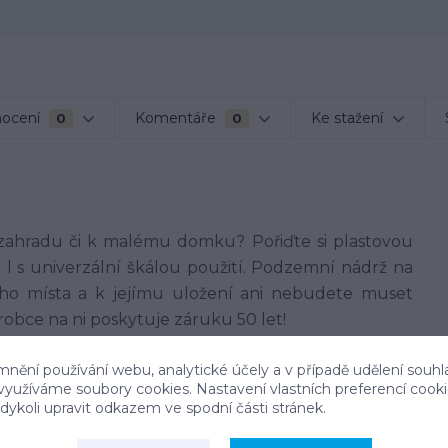
ocení
Komentáře
Ke stažení
0
0
zahradu či k malému domku? Pořiďte si plastovou
 l s univerzální škálou použití. Podzemní nádrž na
ho místa a k jejímu uložení ani nebudete muset
robce na ni poskytuje záruku 50 let!
mnění používání webu, analytické účely a v případě udělení souhl
 využíváme soubory cookies. Nastavení vlastních preferencí cook
í
ykoli upravit odkazem ve spodní části stránek.
ěženého kameniva velikostního rozsahu 4-16 mm.