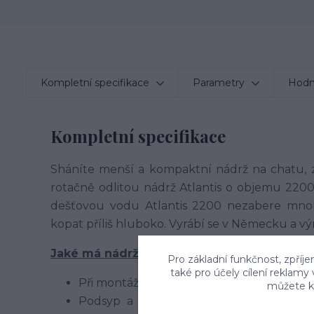
Kompletní specifikace
Parametry
Hodn
Kompletní specifikace
Sháníte menší a kompaktní nádrž na chatu, 
rotačně odlitou nádrž Atlantis o objemu 2200
dešťovou vodu Atlantis 2200 nezabere mno
kopat příliš hluboko. Vyrábí se v Německu a vý
Jaké má nádrž výhody a jak ji zabudovat?
Pro základní funkčnost, zpříje
také pro účely cílení reklamy
Při montáži není třeba
žádné betonován
můžete kd
Podsyp a obsyp nádrže se provádí z t