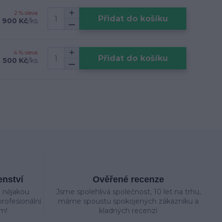
2 % sleva
Přidat do košíku
 900 Kč
/
ks
4 % sleva
Přidat do košíku
 500 Kč
/
ks
enství
Ověřené recenze
e nějakou
Jsme spolehlivá společnost, 10 let na trhu,
rofesionální
máme spoustu spokojených zákazníku a
m!
kladných recenzí