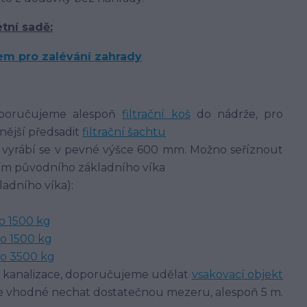
tní sadě:
doporučujeme alespoň
filtrační koš
do nádrže, pro
nější předsadit
filtrační šachtu
 vyrábí se v pevné výšce 600 mm. Možno seříznout
tím původního základního víka
ladního víka):
o 1500 kg
o 1500 kg
do 3500 kg
o kanalizace, doporučujeme udělat
vsakovací objekt
 je vhodné nechat dostatečnou mezeru, alespoň 5 m.