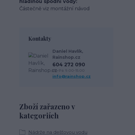
hladinou spodní vody
Částečně viz montážní návod
Kontakty
Daniel Havlík,
Rainshop.cz
604 272 090
Po-Pá: 9.00-15.00
info@rainshop.cz
Zboží zařazeno v
kategoriích
Nádrže na dešťovou vodu