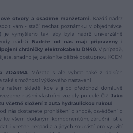
dové otvory a osadíme manžetami.
Každá nádrž
sobit vám - stačí nechat poznámku v objednávce.
í) je vymyšleno tak, aby byla nádrž univerzálně
vody nádrží.
Nádrže od nás mají připraveny i
řipojení chráničky elektrokabelu DN40.
V případě,
užijete, snadno jej zatěsníte běžně dostupnou KGEM
íka ZDARMA
. Můžete si ale vybrat také z dalších
 a také s možností výškového nastavení
 našem skladě, kde si ji po předchozí domluvě
vezeme našimi vlastními vozidly po celé ČR.
Jako
u včetně složení z auta hydraulickou rukou!
 od nás dostanete prohlášení o shodě, osvědčení o
dy ke všem dodaným komponentům, záruční list a
 i včetně čerpadla a jiných součástí pro využití