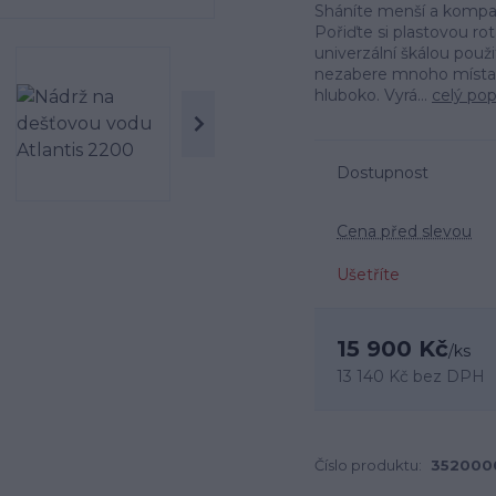
Sháníte menší a kompa
Pořiďte si plastovou ro
univerzální škálou použ
nezabere mnoho místa a
hluboko. Vyrá...
celý pop
Dostupnost
Cena před slevou
Ušetříte
15 900 Kč
/
ks
13 140 Kč
bez DPH
Číslo produktu:
352000