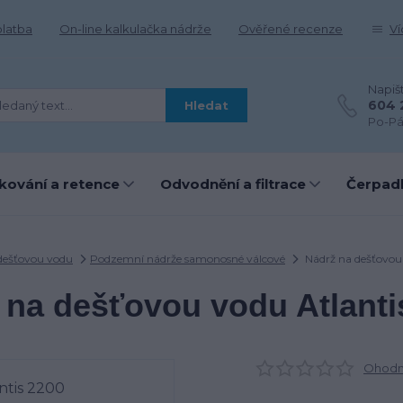
platba
On-line kalkulačka nádrže
Ověřené recenze
Ví
Napiš
604 
Hledat
Po-Pá
kování a retence
Odvodnění a filtrace
Čerpadl
dešťovou vodu
Podzemní nádrže samonosné válcové
Nádrž na dešťovou
 na dešťovou vodu Atlanti
Ohodno