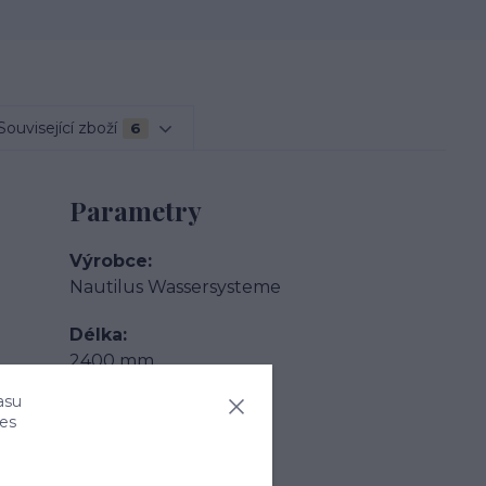
Související zboží
6
Parametry
Výrobce
Nautilus Wassersysteme
Délka
2400 mm
asu
Šířka
ies
1230 mm
Výška