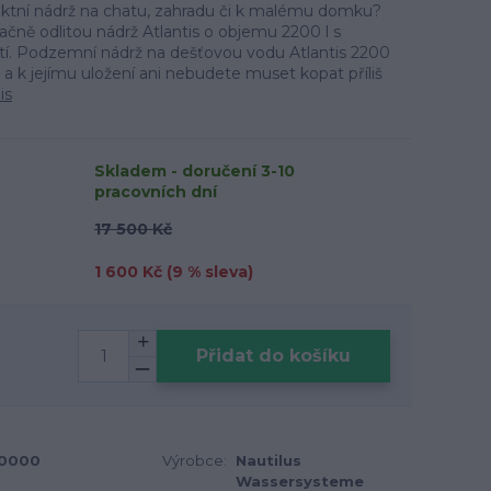
ktní nádrž na chatu, zahradu či k malému domku?
tačně odlitou nádrž Atlantis o objemu 2200 l s
ití. Podzemní nádrž na dešťovou vodu Atlantis 2200
 k jejímu uložení ani nebudete muset kopat příliš
is
Skladem - doručení 3-10
pracovních dní
17 500 Kč
1 600 Kč (
9
% sleva)
Přidat do košíku
0000
Výrobce:
Nautilus
Wassersysteme