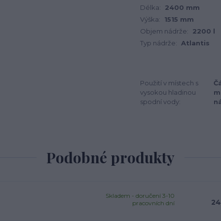
Délka:
2400 mm
Výška:
1515 mm
Objem nádrže:
2200 l
Typ nádrže:
Atlantis
Použití v místech s
Čá
vysokou hladinou
m
spodní vody:
n
Podobné produkty
Skladem - doručení 3-10
24
pracovních dní