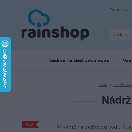
Doprava a 
Nádrže na dešťovou vodu
Vsa
Úvod
Nádrže na 
Nádrž
Akce