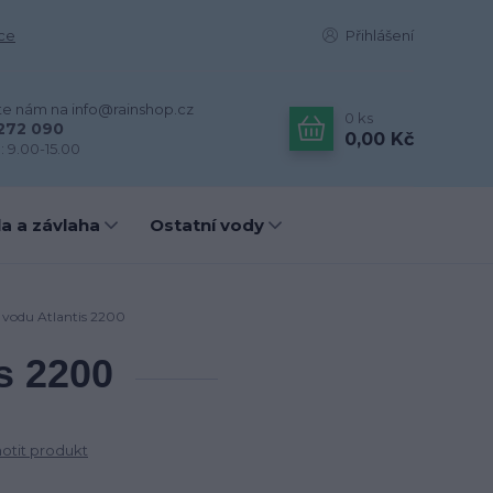
ce
Přihlášení
te nám na info@rainshop.cz
0
ks
272 090
0,00 Kč
: 9.00-15.00
a a závlaha
Ostatní vody
 vodu Atlantis 2200
s 2200
tit produkt