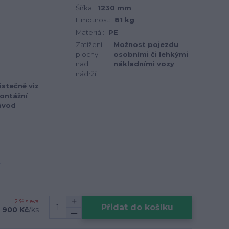
Šířka:
1230 mm
Hmotnost:
81 kg
Materiál:
PE
Zatížení
Možnost pojezdu
plochy
osobními či lehkými
nad
nákladními vozy
nádrží:
stečně viz
ontážní
ávod
2 % sleva
Přidat do košíku
 900 Kč
/
ks