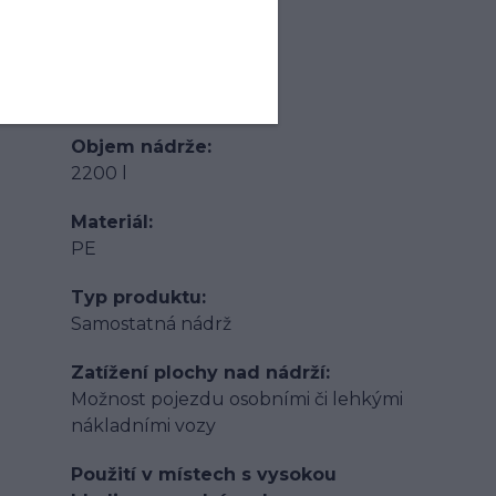
1515 mm
Hmotnost
81 kg
Objem nádrže
2200 l
Materiál
PE
Typ produktu
Samostatná nádrž
Zatížení plochy nad nádrží
Možnost pojezdu osobními či lehkými
nákladními vozy
Použití v místech s vysokou