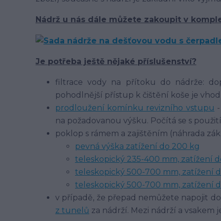
Nádrž u nás dále můžete zakoupit v komple
Je potřeba ještě nějaké příslušenství?
filtrace vody na přítoku do nádrže: 
pohodlnější přístup k čištění koše je vhod
prodloužení komínku revizního vstupu
-
na požadovanou výšku. Počítá se s použi
poklop s rámem a zajištěním (náhrada zák
pevná výška zatížení do 200 kg
teleskopický 235-400 mm, zatížení d
teleskopický 500-700 mm, zatížení d
teleskopický 500-700 mm, zatížení 
v případě, že přepad nemůžete napojit d
z tunelů
za nádrží. Mezi nádrží a vsakem