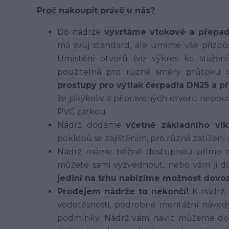
Proč nakoupit právě u nás?
Do nádrže
vyvrtáme vtokové a přepa
má svůj standard, ale umíme vše přizpů
Umístění otvorů (viz výkres ke stažen
použitelná pro různé směry průtoku 
prostupy pro výtlak čerpadla DN25 a p
že jakýkoliv z připravených otvorů nepo
PVC zátkou.
Nádrž dodáme
včetně základního v
poklopů se zajištěním, pro různá zatížení
Nádrž máme běžně dostupnou přímo na
můžete sami vyzvednout, nebo vám ji do
jediní na trhu nabízíme možnost dovoz
Prodejem nádrže to nekončí!
K nádrži
vodotěsnosti, podrobné montážní návo
podmínky. Nádrž vám navíc můžeme dodat