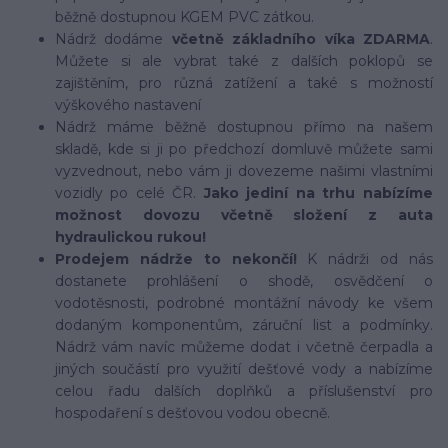
běžně dostupnou KGEM PVC zátkou.
Nádrž dodáme
včetně základního víka ZDARMA
.
Můžete si ale vybrat také z dalších poklopů se
zajištěním, pro různá zatížení a také s možností
výškového nastavení
Nádrž máme běžně dostupnou přímo na našem
skladě, kde si ji po předchozí domluvě můžete sami
vyzvednout, nebo vám ji dovezeme našimi vlastními
vozidly po celé ČR.
Jako jediní na trhu nabízíme
možnost dovozu včetně složení z auta
hydraulickou rukou!
Prodejem nádrže to nekončí!
K nádrži od nás
dostanete prohlášení o shodě, osvědčení o
vodotěsnosti, podrobné montážní návody ke všem
dodaným komponentům, záruční list a podmínky.
Nádrž vám navíc můžeme dodat i včetně čerpadla a
jiných součástí pro využití dešťové vody a nabízíme
celou řadu dalších doplňků a příslušenství pro
hospodaření s dešťovou vodou obecně.