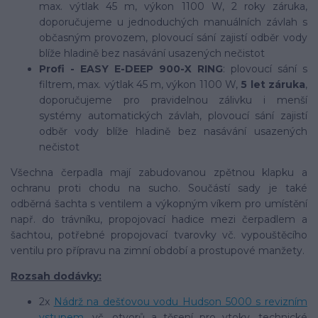
max. výtlak 45 m, výkon 1100 W, 2 roky záruka,
doporučujeme u jednoduchých manuálních závlah s
občasným provozem, plovoucí sání zajistí odběr vody
blíže hladině bez nasávání usazených nečistot
Profi - EASY E-DEEP 900-X RING
: plovoucí sání s
filtrem, max. výtlak 45 m, výkon 1100 W,
5 let záruka
,
doporučujeme pro pravidelnou zálivku i menší
systémy automatických závlah, plovoucí sání zajistí
odběr vody blíže hladině bez nasávání usazených
nečistot
Všechna čerpadla mají zabudovanou zpětnou klapku a
ochranu proti chodu na sucho. Součástí sady je také
odběrná šachta s ventilem a výkopným víkem pro umístění
např. do trávníku, propojovací hadice mezi čerpadlem a
šachtou, potřebné propojovací tvarovky vč. vypouštěcího
ventilu pro přípravu na zimní období a prostupové manžety.
Rozsah dodávky:
2x
Nádrž na dešťovou vodu Hudson 5000 s revizním
vstupem
, vč. otvorů a těsení pro vtoky, technické