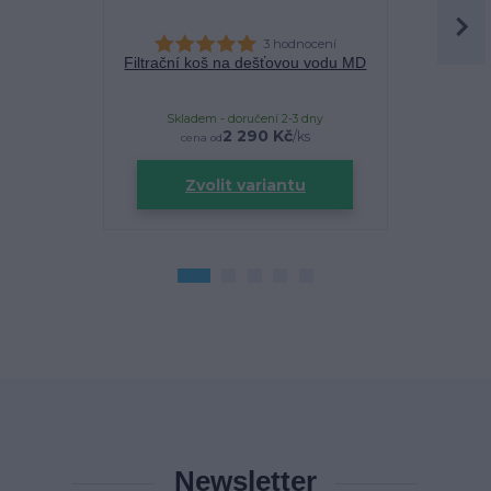
3 hodnocení
Filtrační koš na dešťovou vodu MD
PE poklop
Skladem - doručení 2-3 dny
Sklade
2 290 Kč
/
ks
cena od
Zvolit variantu
Newsletter