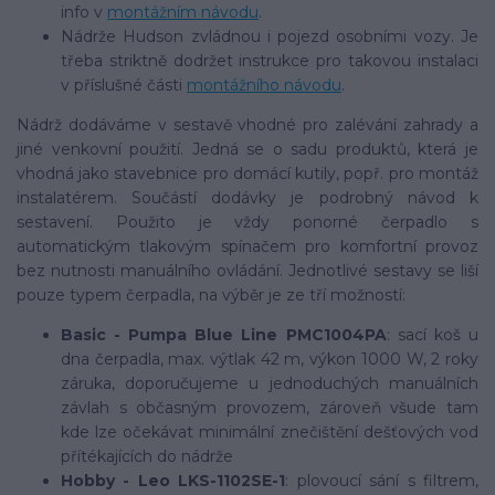
info v
montážním návodu
.
Nádrže Hudson zvládnou i pojezd osobními vozy. Je
třeba striktně dodržet instrukce pro takovou instalaci
v příslušné části
montážního návodu
.
Nádrž dodáváme v sestavě vhodné pro zalévání zahrady a
jiné venkovní použití. Jedná se o sadu produktů, která je
vhodná jako stavebnice pro domácí kutily, popř. pro montáž
instalatérem. Součástí dodávky je podrobný návod k
sestavení. Použito je vždy ponorné čerpadlo s
automatickým tlakovým spínačem pro komfortní provoz
bez nutnosti manuálního ovládání. Jednotlivé sestavy se liší
pouze typem čerpadla, na výběr je ze tří možností:
Basic - Pumpa Blue Line PMC1004PA
: sací koš u
dna čerpadla, max. výtlak 42 m, výkon 1000 W, 2 roky
záruka, doporučujeme u jednoduchých manuálních
závlah s občasným provozem, zároveň všude tam
kde lze očekávat minimální znečištění dešťových vod
přítékajících do nádrže
Hobby - Leo LKS-1102SE-1
: plovoucí sání s filtrem,