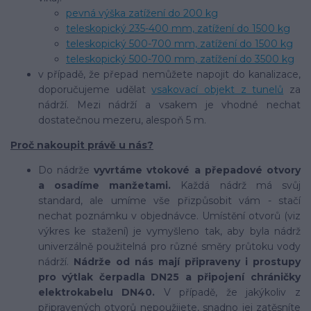
pevná výška zatížení do 200 kg
teleskopický 235-400 mm, zatížení do 1500 kg
teleskopický 500-700 mm, zatížení do 1500 kg
teleskopický 500-700 mm, zatížení do 3500 kg
v případě, že přepad nemůžete napojit do kanalizace,
doporučujeme udělat
vsakovací objekt z tunelů
za
nádrží. Mezi nádrží a vsakem je vhodné nechat
dostatečnou mezeru, alespoň 5 m.
Proč nakoupit právě u nás?
Do nádrže
vyvrtáme vtokové a přepadové otvory
a osadíme manžetami.
Každá nádrž má svůj
standard, ale umíme vše přizpůsobit vám - stačí
nechat poznámku v objednávce. Umístění otvorů (viz
výkres ke stažení) je vymyšleno tak, aby byla nádrž
univerzálně použitelná pro různé směry průtoku vody
nádrží.
Nádrže od nás mají připraveny i prostupy
pro výtlak čerpadla DN25 a připojení chráničky
elektrokabelu DN40.
V případě, že jakýkoliv z
připravených otvorů nepoužijete, snadno jej zatěsníte