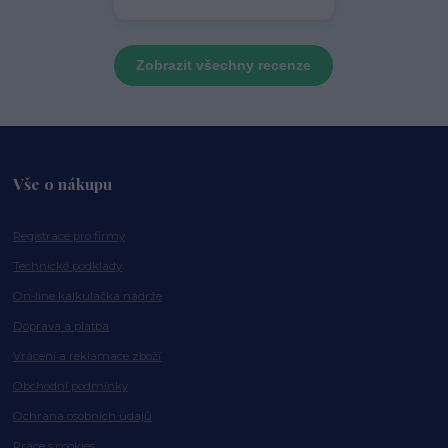
Zobrazit všechny recenze
Vše o nákupu
Registrace pro firmy
Technické podklady
On-line kalkulačka nádrže
Doprava a platba
Vrácení a reklamace zboží
Obchodní podmínky
Ochrana osobních údajů
Práce s cookies