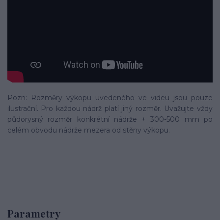
Pozn: Rozměry výkopu uvedeného ve videu jsou pouze
ilustrační. Pro každou nádrž platí jiný rozměr. Uvažujte vždy
půdorysný rozměr konkrétní nádrže + 300-500 mm po
celém obvodu nádrže mezera od stěny výkopu.
Parametry