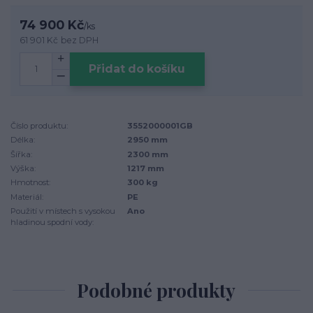
74 900 Kč
/
ks
61 901 Kč
bez DPH
Přidat do košíku
Číslo produktu:
3552000001GB
Délka:
2950 mm
Šířka:
2300 mm
Výška:
1217 mm
Hmotnost:
300 kg
Materiál:
PE
Použití v místech s vysokou
Ano
hladinou spodní vody:
Podobné produkty