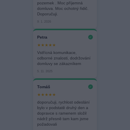
pozemek . Moc příjemná
domluva. Moc ochotný řidič.
Doporučuji.
9. 1. 2026
Petra
✓
★★★★★
Vstřícná komunikace,
odborné znalosti, dodržování
domluvy se zákazníkem
5. 11. 2025
Tomáš
✓
★★★★★
doporučuji, rychlost odeslání
bylo v podstatě druhý den a
dopravce s ramenem složil
nádrž přesně tam kam jsme
požadovali