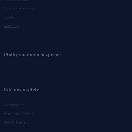
Ověřování recenzí
O nás
Kontakty
Platby snadno a bezpečně
Kde nás najdete
Ramaco s.r.o.
Brněnská 3797/29
669 02 Znojmo