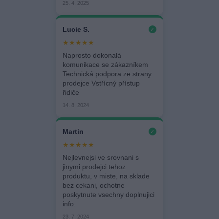
25. 4. 2025
Lucie S.
✓
★★★★★
Naprosto dokonalá
komunikace se zákazníkem
Technická podpora ze strany
prodejce Vstřícný přístup
řidiče
14. 8. 2024
Martin
✓
★★★★★
Nejlevnejsi ve srovnani s
jinymi prodejci tehoz
produktu, v miste, na sklade
bez cekani, ochotne
poskytnute vsechny doplnujici
info.
23. 7. 2024