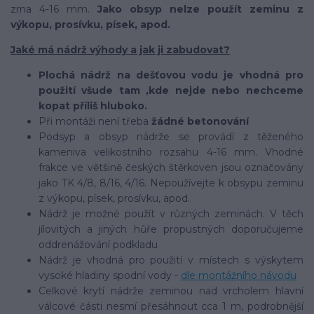
zrna 4-16 mm.
Jako obsyp nelze použít zeminu z
výkopu, prosívku, písek, apod.
Jaké má nádrž výhody a jak ji zabudovat?
Plochá nádrž na dešťovou vodu je vhodná pro
použití všude tam ,kde nejde nebo nechceme
kopat příliš hluboko.
Při montáži není třeba
žádné betonování
Podsyp a obsyp nádrže se provádí z těženého
kameniva velikostního rozsahu 4-16 mm. Vhodné
frakce ve většině českých štěrkoven jsou označovány
jako TK 4/8, 8/16, 4/16. Nepoužívejte k obsypu zeminu
z výkopu, písek, prosívku, apod.
Nádrž je možné použít v různých zeminách. V těch
jílovitých a jiných hůře propustných doporučujeme
oddrenážování podkladu
Nádrž je vhodná pro použití v místech s výskytem
vysoké hladiny spodní vody -
dle montážního návodu
Celkové krytí nádrže zeminou nad vrcholem hlavní
válcové části nesmí přesáhnout cca 1 m, podrobnější