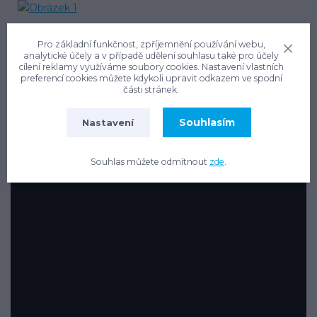
Pro základní funkčnost, zpříjemnění používání webu,
analytické účely a v případě udělení souhlasu také pro účely
cílení reklamy využíváme soubory cookies. Nastavení vlastních
preferencí cookies můžete kdykoli upravit odkazem ve spodní
části stránek.
Vzorový postup při ukládce samonosných nádrží
Souhlasím
Nastavení
(nenahrazuje montážní návod!):
Souhlas můžete odmítnout
zde
.