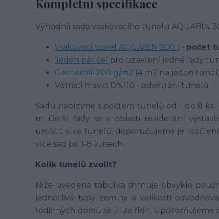
Kompletní specifikace
Výhodná sada vsakovacího tunelu AQUABIN 300
Vsakovací tunel AQUABIN 300 l
-
počet t
Jeden pár čel
pro uzavření jedné řady tun
Geotextilii 200 g/m2
(4 m2 na jeden tunel
Větrací hlavici DN110 - odvětrání tunelů
Sadu nabízíme s počtem tunelů od 1 do 8 ks. T
m. Delší řady se v oblasti rezidentní výstav
umístit více tunelů, doporučujeme je rozčleni
více sad po 1-8 kusech.
Kolik tunelů zvolit?
Níže uvedená tabulka shrnuje obvykle použí
jednotlivé typy zeminy a velikosti odvodňov
rodinných domů se jí lze řídit. Upozorňujeme 