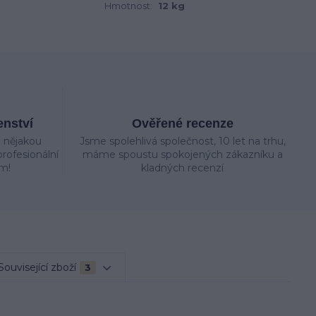
Hmotnost:
12 kg
enství
Ověřené recenze
e nějakou
Jsme spolehlivá společnost, 10 let na trhu,
rofesionální
máme spoustu spokojených zákazníku a
m!
kladných recenzí
Související zboží
3