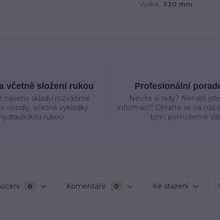
Výška:
520 mm
 včetně složení rukou
Profesionální porad
z našeho skladu rozvážíme
Nevíte si rady? Nenašli jst
mi vozidly, včetně vykládky
informaci? Obraťte se na náš p
hydraulickou rukou
tým, pomůžeme Vá
ocení
Komentáře
Ke stažení
0
0