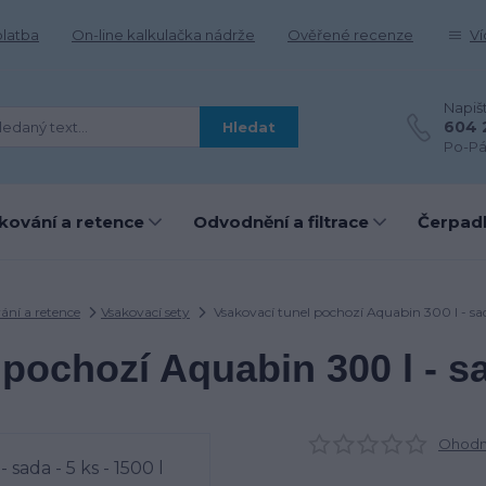
platba
On-line kalkulačka nádrže
Ověřené recenze
Ví
Napiš
604 
Hledat
Po-Pá
kování a retence
Odvodnění a filtrace
Čerpadl
ání a retence
Vsakovací sety
Vsakovací tunel pochozí Aquabin 300 l - sada
pochozí Aquabin 300 l - sad
Ohodno