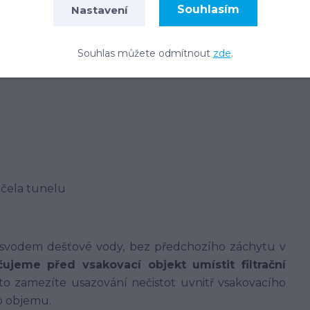
Souhlasím
Nastavení
Souhlas můžete odmítnout
zde
.
 čela tunelu
 svodem dešťové vody, bez předchozího záchytu v
ujeme před vsakovací objekt umístit filtrační
o zamezíte usazování nečistot uvnitř vsakovacího
o objemu.