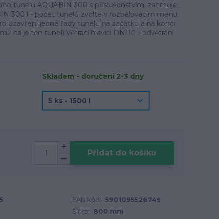
ho tunelu AQUABIN 300 s příslušenstvím, zahrnuje:
N 300 l - počet tunelů zvolte v rozbalovacím menu
ro uzavření jedné řady tunelů na začátku a na konci
m2 na jeden tunel) Větrací hlavici DN110 - odvětrání
Skladem - doručení 2-3 dny
Přidat do košíku
5
EAN kód:
5901095526749
Šířka:
800 mm