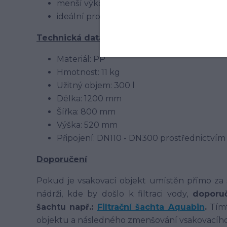
menší výkop, menší náklady
ideální pro montáž „svépomocí"
Technická data:
Materiál: PP
Hmotnost: 11 kg
Užitný objem: 300 l
Délka: 1200 mm
Šířka: 800 mm
Výška: 520 mm
Připojení: DN110 - DN300 prostřednictvím
Doporučení
Pokud je vsakovací objekt umístěn přímo za
nádrži, kde by došlo k filtraci vody,
doporuč
šachtu např.:
Filtrační šachta Aquabin
.
Tímt
objektu a následného zmenšování vsakovacíh