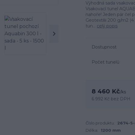
Výhodná sada vsakovací
Vsakovací tunel AQUABI
nahoře! Jeden pár čel p
Geotextilii 200 g/m2 (4 
tun...
celý popis
Dostupnost
Počet tunelů
8 460 Kč
/
ks
6 992 Kč
bez DPH
Číslo produktu:
2674-S-
Délka:
1200 mm