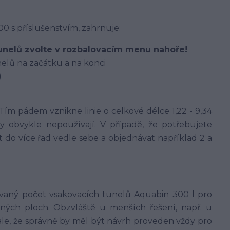
 s příslušenstvím, zahrnuje:
unelů zvolte v rozbalovacím menu nahoře!
elů na začátku a na konci
)
ím pádem vznikne linie o celkové délce 1,22 - 9,34
by obvykle nepoužívají. V případě, že potřebujete
t do více řad vedle sebe a objednávat například 2 a
vaný počet vsakovacích tunelů Aquabin 300 l pro
aných ploch. Obzvláště u menších řešení, např. u
ale, že správně by měl být návrh proveden vždy pro