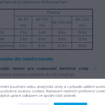
nahrazuje projektovou dokumentaci.
Plocha
do 50
do 100
do 200
do 150 m2
m2
m2
m2
itá
2 ks
4 ks
6 ks
8 ks
itá
3 ks
6 ks
9 ks
12 ks
jílovitá
4 ks
8 ks
12 ks
16 ks
koušku dle našeho návodu
dnější řešení pro vsakování dešťové vody
- v
časný přejezd vozidlem do 3,5 t možný)
mnění používání webu, analytické účely a v případě udělení souhl
 využíváme soubory cookies. Nastavení vlastních preferencí cook
, vysoký vsakovací výkon
ykoli upravit odkazem ve spodní části stránek.
 potrubí