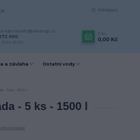
ce
Přihlášení
te nám na info@rainshop.cz
0
ks
272 090
0,00 Kč
: 9.00-15.00
a a závlaha
Ostatní vody
 - 5 ks - 1500 l
a - 5 ks - 1500 l
tit produkt