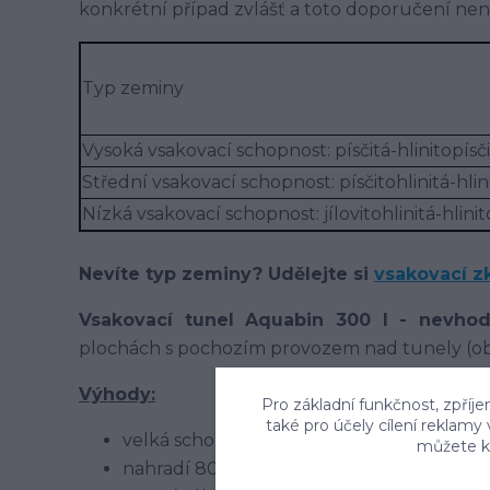
konkrétní případ zvlášť a toto doporučení ne
Typ zeminy
Vysoká vsakovací schopnost: písčitá-hlinitopísč
Střední vsakovací schopnost: písčitohlinitá-hlin
Nízká vsakovací schopnost: jílovitohlinitá-hlinito
Nevíte typ zeminy? Udělejte si
vsakovací z
Vsakovací tunel Aquabin 300 l - nevho
plochách s pochozím provozem nad tunely (ob
Výhody:
Pro základní funkčnost, zpříje
také pro účely cílení reklamy
velká schopnost pojmout přívalovou vodu
můžete kd
nahradí 800 kg štěrku a 37 m drenážního