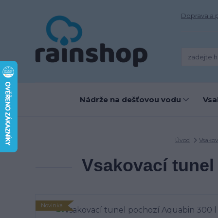
Doprava a 
Nádrže na dešťovou vodu
Vsa
Úvod
Vsakov
Vsakovací tunel 
Novinka