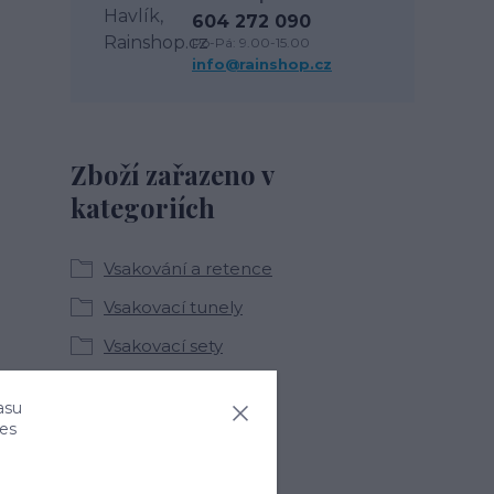
604 272 090
Po-Pá: 9.00-15.00
info@rainshop.cz
Zboží zařazeno v
kategoriích
Vsakování a retence
Vsakovací tunely
Vsakovací sety
asu
ies