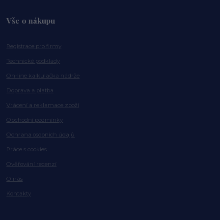
Vše o nákupu
Registrace pro firmy
Technické podklady
On-line kalkulačka nádrže
Doprava a platba
Vrácení a reklamace zboží
Obchodní podmínky
Ochrana osobních údajů
Práce s cookies
Ověřování recenzí
O nás
Kontakty