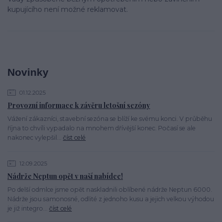
kupujícího není možné reklamovat.
Novinky
01.12.2025
Provozní informace k závěru letošní sezóny
Vážení zákazníci, stavební sezóna se blíží ke svému konci. V průběhu
října to chvíli vypadalo na mnohem dřívější konec. Počasí se ale
nakonec vylepšil...
číst celé
12.09.2025
Nádrže Neptun opět v naší nabídce!
Po delší odmlce jsme opět naskladnili oblíbené nádrže Neptun 6000.
Nádrže jsou samonosné, odlité z jednoho kusu a jejich velkou výhodou
je již integro...
číst celé