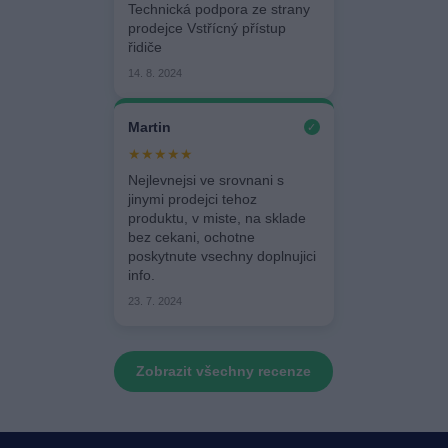
Technická podpora ze strany
prodejce Vstřícný přístup
řidiče
14. 8. 2024
Martin
✓
★★★★★
Nejlevnejsi ve srovnani s
jinymi prodejci tehoz
produktu, v miste, na sklade
bez cekani, ochotne
poskytnute vsechny doplnujici
info.
23. 7. 2024
Zobrazit všechny recenze