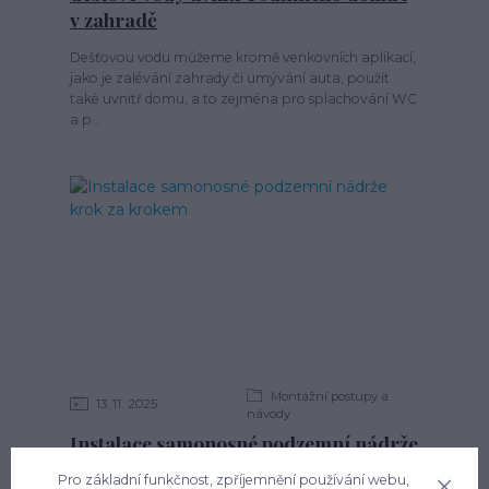
v zahradě
Dešťovou vodu můžeme kromě venkovních aplikací,
jako je zalévání zahrady či umývání auta, použít
také uvnitř domu, a to zejména pro splachování WC
a p...
Montážní postupy a
13
11
2025
návody
Instalace samonosné podzemní nádrže
krok za krokem
Pro základní funkčnost, zpříjemnění používání webu,