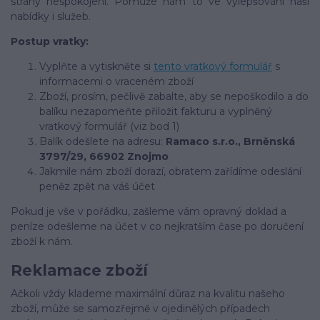
strany nespokojeni. Pomůže nám to ve vylepšování naší
nabídky i služeb.
Postup vratky:
Vyplňte a vytiskněte si
tento vratkový formulář
s
informacemi o vraceném zboží
Zboží, prosím, pečlivě zabalte, aby se nepoškodilo a do
balíku nezapomeňte přiložit fakturu a vyplněný
vratkový formulář (viz bod 1)
Balík odešlete na adresu:
Ramaco s.r.o., Brněnská
3797/29, 66902 Znojmo
Jakmile nám zboží dorazí, obratem zařídíme odeslání
peněz zpět na váš účet
Pokud je vše v pořádku, zašleme vám opravný doklad a
peníze odešleme na účet v co nejkratším čase po doručení
zboží k nám.
Reklamace zboží
Ačkoli vždy klademe maximální důraz na kvalitu našeho
zboží, může se samozřejmě v ojedinělých případech