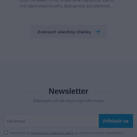
vodu na českém trhu. Snažíme se nabídnout vše co
má odpovídající kvalitu, dostupnost, použitelnost,...
Zobrazit všechny články
Newsletter
Získávejte od nás nejnovější informace
Přihlásit se
Souhlasím se
zpracováním osobních údajů
za účelem rozesílky newsletteru.