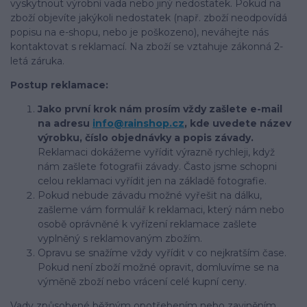
vyskytnout výrobní vada nebo jiný nedostatek. Pokud na
zboží objevíte jakýkoli nedostatek (např. zboží neodpovídá
popisu na e-shopu, nebo je poškozeno), neváhejte nás
kontaktovat s reklamací. Na zboží se vztahuje zákonná 2-
letá záruka.
Postup reklamace:
Jako první krok nám prosím vždy zašlete e-mail
na adresu
info@rainshop.cz
, kde uvedete název
výrobku, číslo objednávky a popis závady.
Reklamaci dokážeme vyřídit výrazně rychleji, když
nám zašlete fotografii závady. Často jsme schopni
celou reklamaci vyřídit jen na základě fotografie.
Pokud nebude závadu možné vyřešit na dálku,
zašleme vám formulář k reklamaci, který nám nebo
osobě oprávněné k vyřízení reklamace zašlete
vyplněný s reklamovaným zbožím.
Opravu se snažíme vždy vyřídit v co nejkratším čase.
Pokud není zboží možné opravit, domluvíme se na
výměně zboží nebo vrácení celé kupní ceny.
Vady způsobené běžným opotřebením nebo zaviněním