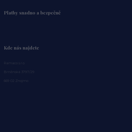
Platby snadno a bezpečně
Kde nás najdete
Ramaco s.r.o.
Brněnská 3797/29
669 02 Znojmo