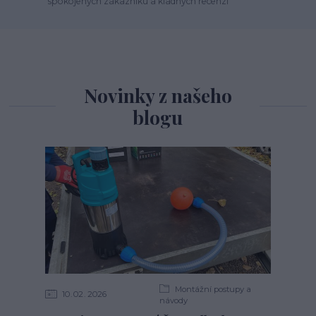
spokojených zákazníku a kladných recenzí
Novinky z našeho
blogu
Montážní postupy a
10
02
2026
návody