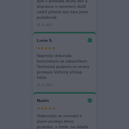
bylo v podstatě druhý den a
dopravce s ramenem složil
nádrž přesně tam kam jsme
požadovali
25. 4. 2025
Lucie S.
✓
★★★★★
Naprosto dokonalá
komunikace se zákazníkem
Technická podpora ze strany
prodejce Vstřícný přístup
řidiče
14. 8. 2024
Martin
✓
★★★★★
Nejlevnejsi ve srovnani s
jinymi prodejci tehoz
produktu, v miste, na sklade