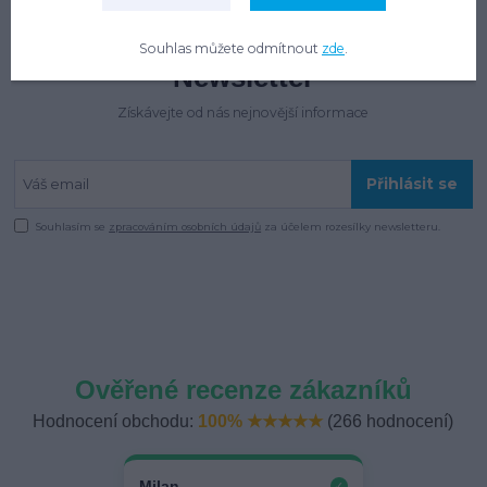
Souhlas můžete odmítnout
zde
.
Newsletter
Získávejte od nás nejnovější informace
Přihlásit se
Souhlasím se
zpracováním osobních údajů
za účelem rozesílky newsletteru.
Ověřené recenze zákazníků
Hodnocení obchodu:
100% ★★★★★
(266 hodnocení)
Milan
✓