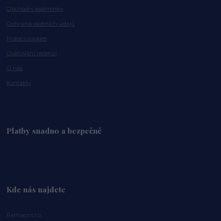
Obchodní podmínky
Ochrana osobních údajů
Práce s cookies
Ověřování recenzí
O nás
Kontakty
Platby snadno a bezpečně
Kde nás najdete
Ramaco s.r.o.