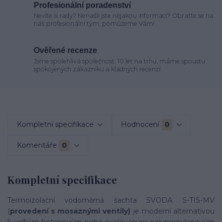
Profesionální poradenství
Nevíte si rady? Nenašli jste nějakou informaci? Obraťte se na
náš profesionální tým, pomůžeme Vám!
Ověřené recenze
Jsme spolehlivá společnost, 10 let na trhu, máme spoustu
spokojených zákazníku a kladných recenzí
Kompletní specifikace
Hodnocení
0
Komentáře
0
Kompletní specifikace
Termoizolační vodoměrná šachta SVODA S-TIS-MV
(
provedení s mosaznými ventily)
je moderní alternativou
k velkým betonovým nebo svařovaným polypropylenovým