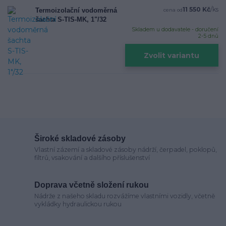
11 550 Kč
/
ks
Termoizolační vodoměrná
cena od
šachta S-TIS-MK, 1"/32
Skladem u dodavatele - doručení
2-5 dnů
Zvolit variantu
Široké skladové zásoby
Vlastní zázemí a skladové zásoby nádrží, čerpadel, poklopů,
filtrů, vsakování a dalšího příslušenství
Doprava včetně složení rukou
Nádrže z našeho skladu rozvážíme vlastními vozidly, včetně
vykládky hydraulickou rukou