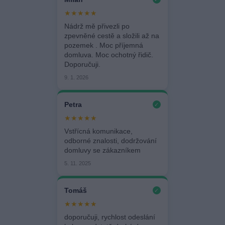
★★★★★
Nádrž mě přivezli po
zpevněné cestě a složili až na
pozemek . Moc příjemná
domluva. Moc ochotný řidič.
Doporučuji.
9. 1. 2026
Petra
✓
★★★★★
Vstřícná komunikace,
odborné znalosti, dodržování
domluvy se zákazníkem
5. 11. 2025
Tomáš
✓
★★★★★
doporučuji, rychlost odeslání