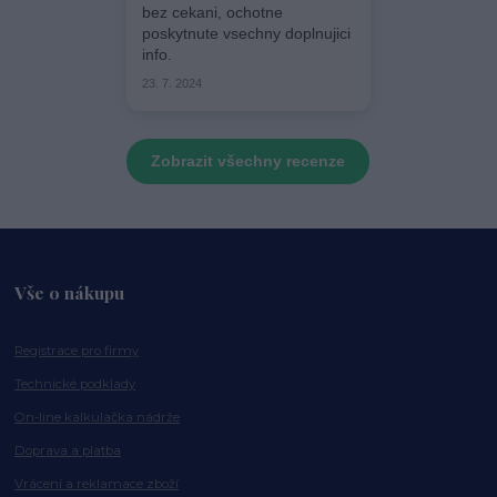
bez cekani, ochotne
poskytnute vsechny doplnujici
info.
23. 7. 2024
Zobrazit všechny recenze
Vše o nákupu
Registrace pro firmy
Technické podklady
On-line kalkulačka nádrže
Doprava a platba
Vrácení a reklamace zboží