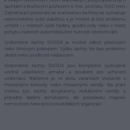
šachtám s kruhovým průřezem o min. průměru 1000 mm.
Zejména při porovnání se svařovanou šachtou se vyznačuje
nesrovnatelně vyšší stabilitou a je možné je bez problému
umístit i v místech vyšší hladiny spodní vody nebo v místě
pohybu osobních automobilů bez nutnosti obetonování.
Vodoměrné šachty SVODA je možné zakrýt plastovým
nebo litinovým poklopem. Výšku šachty lze bez problému
zkrátit nebo prodloužit nástavcem.
Vodoměrné šachty SVODA jsou kompletně vystrojené
včetně uzavíracích armatur a šroubení pro uchycení
vodoměru. Nabízíme je ve dvou variantách vestaveb s
mosaznými kohouty nebo mosaznými ventily. Na přání
mohou být šachty dovybaveny redukčními ventily a
případně dalšími armaturami, dle požadavku majitelů
nemovitostí nebo provozovatelských organizací.