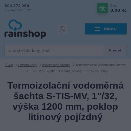
604 272 090
0
ks
0,00 Kč
Po-Pá: 9.00-15.00
Menu
Hledat
Úvod
Ostatní vody
Vodoměrné šachty
Termoizolační vodoměrná šachta
S-TIS-MV, 1"/32, výška 1200 mm, poklop litinový pojízdný
Termoizolační vodoměrná
šachta S-TIS-MV, 1"/32,
výška 1200 mm, poklop
litinový pojízdný