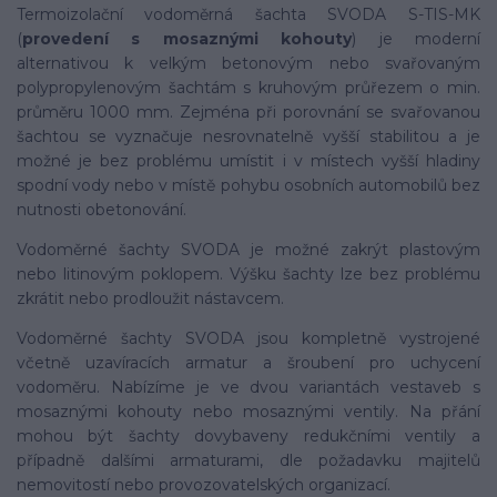
Termoizolační vodoměrná šachta SVODA S-TIS-MK
(
provedení s mosaznými kohouty
) je moderní
alternativou k velkým betonovým nebo svařovaným
polypropylenovým šachtám s kruhovým průřezem o min.
průměru 1000 mm. Zejména při porovnání se svařovanou
šachtou se vyznačuje nesrovnatelně vyšší stabilitou a je
možné je bez problému umístit i v místech vyšší hladiny
spodní vody nebo v místě pohybu osobních automobilů bez
nutnosti obetonování.
Vodoměrné šachty SVODA je možné zakrýt plastovým
nebo litinovým poklopem. Výšku šachty lze bez problému
zkrátit nebo prodloužit nástavcem.
Vodoměrné šachty SVODA jsou kompletně vystrojené
včetně uzavíracích armatur a šroubení pro uchycení
vodoměru. Nabízíme je ve dvou variantách vestaveb s
mosaznými kohouty nebo mosaznými ventily. Na přání
mohou být šachty dovybaveny redukčními ventily a
případně dalšími armaturami, dle požadavku majitelů
nemovitostí nebo provozovatelských organizací.