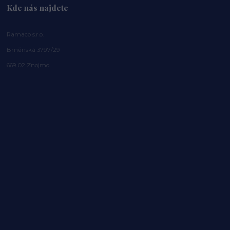
Kde nás najdete
Ramaco s.r.o.
Brněnská 3797/29
669 02 Znojmo