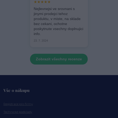
★★★★★
Nejlevnejsi ve srovnani s
jinymi prodejci tehoz
produktu, v miste, na sklade
bez cekani, ochotne
poskytnute vsechny doplnujici
info.
23. 7. 2024
Zobrazit všechny recenze
Vše o nákupu
Registrace pro firmy
Technické podklady