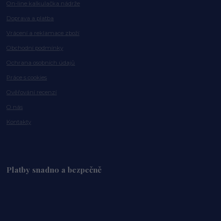
On-line kalkulačka nádrže
Doprava a platba
Vrácení a reklamace zboží
Obchodní podmínky
Ochrana osobních údajů
Práce s cookies
Ověřování recenzí
O nás
Kontakty
Platby snadno a bezpečně