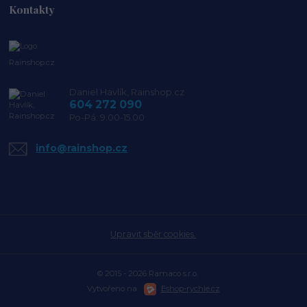
Kontakty
Rainshop.cz
Daniel Havlík, Rainshop.cz
604 272 090
Po-Pá: 9.00-15.00
info@rainshop.cz
Upravit sběr cookies.
© 2015 - 2026 Ramaco s.r.o.
Vytvořeno na
Eshop-rychle.cz