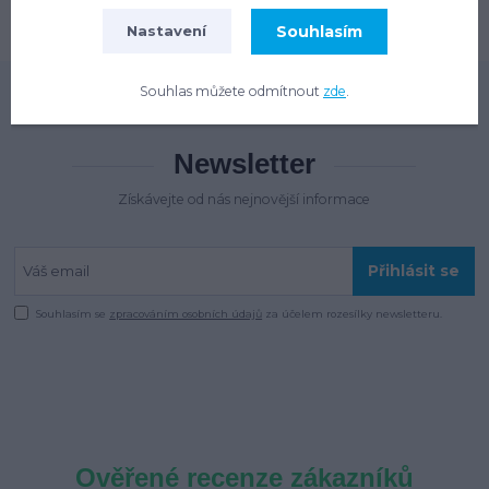
Souhlasím
Nastavení
Souhlas můžete odmítnout
zde
.
Newsletter
Získávejte od nás nejnovější informace
Přihlásit se
Souhlasím se
zpracováním osobních údajů
za účelem rozesílky newsletteru.
Ověřené recenze zákazníků