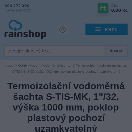
604 272 090
0
ks
0,00 Kč
Po-Pá: 9.00-15.00
Menu
Hledat
Úvod
Ostatní vody
Vodoměrné šachty
Termoizolační vodoměrná šachta
S-TIS-MK, 1"/32, výška 1000 mm, poklop plastový pochozí uzamkyatelný
Termoizolační vodoměrná
šachta S-TIS-MK, 1"/32,
výška 1000 mm, poklop
plastový pochozí
uzamkyatelný