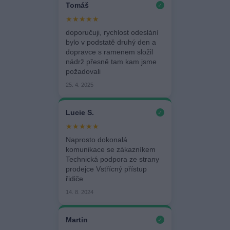
Tomáš
✓
★★★★★
doporučuji, rychlost odeslání
bylo v podstatě druhý den a
dopravce s ramenem složil
nádrž přesně tam kam jsme
požadovali
25. 4. 2025
Lucie S.
✓
★★★★★
Naprosto dokonalá
komunikace se zákazníkem
Technická podpora ze strany
prodejce Vstřícný přístup
řidiče
14. 8. 2024
Martin
✓