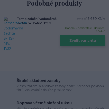
Podobné produkty
12 690 Kč
/
ks
Termoizolační vodoměrná
cena od
šachta S-TIS-MV, 1"/32
Skladem u dodavatele - doručení
2-5 dnů
Zvolit variantu
Široké skladové zásoby
Vlastní zázemí a skladové zásoby nádrží, čerpadel, poklopů,
filtrů, vsakování a dalšího příslušenství
Doprava včetně složení rukou
Nádrže z našeho skladu rozvážíme vlastními vozidly, včetně