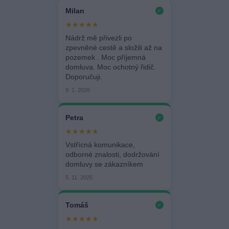
Milan
✓
★★★★★
Nádrž mě přivezli po
zpevněné cestě a složili až na
pozemek . Moc příjemná
domluva. Moc ochotný řidič.
Doporučuji.
9. 1. 2026
Petra
✓
★★★★★
Vstřícná komunikace,
odborné znalosti, dodržování
domluvy se zákazníkem
5. 11. 2025
Tomáš
✓
★★★★★