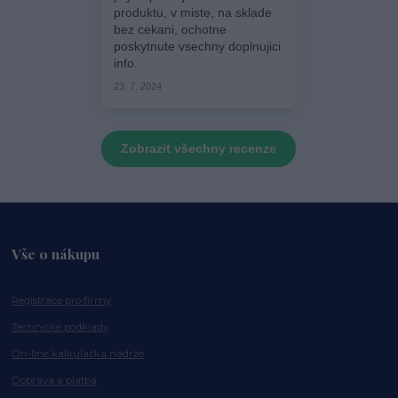
produktu, v miste, na sklade
bez cekani, ochotne
poskytnute vsechny doplnujici
info.
23. 7. 2024
Zobrazit všechny recenze
Vše o nákupu
Registrace pro firmy
Technické podklady
On-line kalkulačka nádrže
Doprava a platba