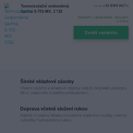
12 690 Kč
/
ks
Termoizolační vodoměrná
cena od
šachta S-TIS-MV, 1"/32
Skladem u dodavatele - doručení
2-5 dnů
Zvolit variantu
Široké skladové zásoby
Vlastní zázemí a skladové zásoby nádrží, čerpadel, poklopů,
filtrů, vsakování a dalšího příslušenství
Doprava včetně složení rukou
Nádrže z našeho skladu rozvážíme vlastními vozidly, včetně
vykládky hydraulickou rukou