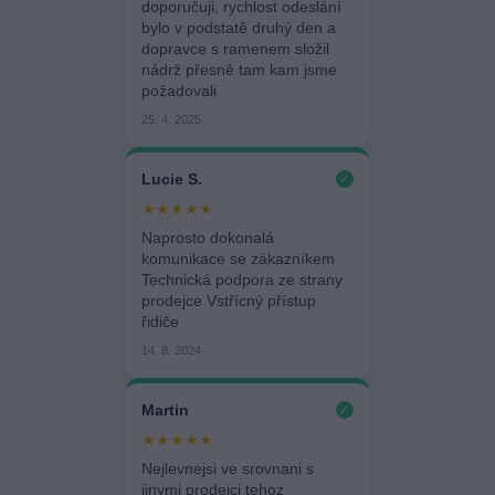
doporučuji, rychlost odeslání
bylo v podstatě druhý den a
dopravce s ramenem složil
nádrž přesně tam kam jsme
požadovali
25. 4. 2025
Lucie S.
✓
★★★★★
Naprosto dokonalá
komunikace se zákazníkem
Technická podpora ze strany
prodejce Vstřícný přístup
řidiče
14. 8. 2024
Martin
✓
★★★★★
Nejlevnejsi ve srovnani s
jinymi prodejci tehoz