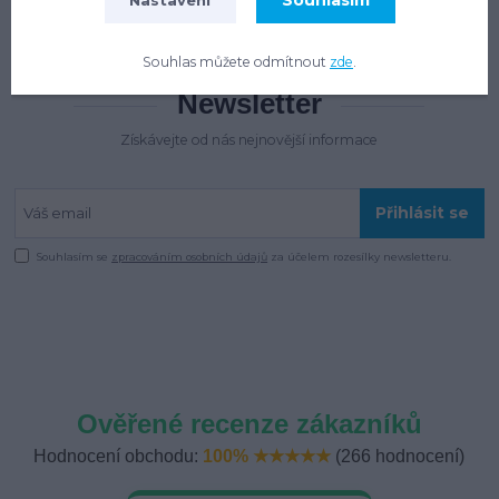
Souhlasím
Souhlas můžete odmítnout
zde
.
Newsletter
Získávejte od nás nejnovější informace
Přihlásit se
Souhlasím se
zpracováním osobních údajů
za účelem rozesílky newsletteru.
Ověřené recenze zákazníků
Hodnocení obchodu:
100% ★★★★★
(266 hodnocení)