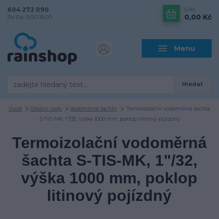
604 272 090
0
ks
0,00 Kč
Po-Pá: 9.00-15.00
Menu
Hledat
Úvod
Ostatní vody
Vodoměrné šachty
Termoizolační vodoměrná šachta
S-TIS-MK, 1"/32, výška 1000 mm, poklop litinový pojízdný
Termoizolační vodoměrná
šachta S-TIS-MK, 1"/32,
výška 1000 mm, poklop
litinový pojízdný