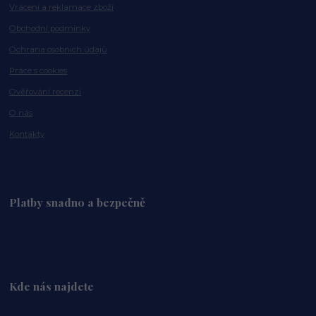
Vrácení a reklamace zboží
Obchodní podmínky
Ochrana osobních údajů
Práce s cookies
Ověřování recenzí
O nás
Kontakty
Platby snadno a bezpečně
Kde nás najdete