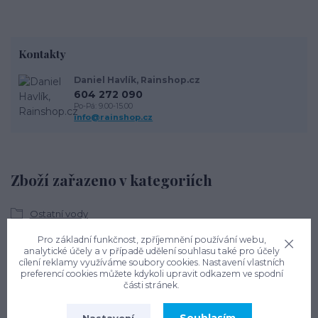
Kontakty
Daniel Havlík, Rainshop.cz
604 272 090
Po-Pá: 9.00-15.00
info@rainshop.cz
Zboží zařazeno v kategoriích
Ostatní vody
Vodoměrné šachty
Pro základní funkčnost, zpříjemnění používání webu,
analytické účely a v případě udělení souhlasu také pro účely
Termoizolační
cílení reklamy využíváme soubory cookies. Nastavení vlastních
preferencí cookies můžete kdykoli upravit odkazem ve spodní
části stránek.
Nastavení