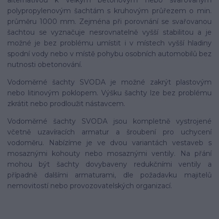
polypropylenovým šachtám s kruhovým průřezem o min.
průměru 1000 mm. Zejména při porovnání se svařovanou
šachtou se vyznačuje nesrovnatelně vyšší stabilitou a je
možné je bez problému umístit i v místech vyšší hladiny
spodní vody nebo v místě pohybu osobních automobilů bez
nutnosti obetonování.
Vodoměrné šachty SVODA je možné zakrýt plastovým
nebo litinovým poklopem. Výšku šachty lze bez problému
zkrátit nebo prodloužit nástavcem.
Vodoměrné šachty SVODA jsou kompletně vystrojené
včetně uzavíracích armatur a šroubení pro uchycení
vodoměru. Nabízíme je ve dvou variantách vestaveb s
mosaznými kohouty nebo mosaznými ventily. Na přání
mohou být šachty dovybaveny redukčními ventily a
případně dalšími armaturami, dle požadavku majitelů
nemovitostí nebo provozovatelských organizací.