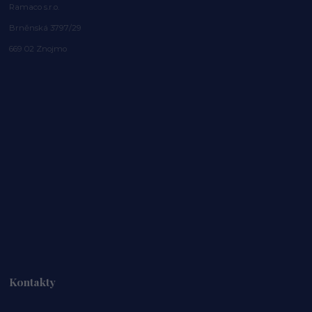
Ramaco s.r.o.
Brněnská 3797/29
669 02 Znojmo
Kontakty