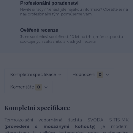
Profesionální poradenství
Nevíte si rady? Nenašli jste nějakou informaci? Obraťte se na
náš profesionální tým, pomůžeme Vám!
Ověřené recenze
Jsme spolehlivá společnost, 10 let na trhu, máme spoustu
spokojených zákazníku a kladných recenzí
Kompletní specifikace
Hodnocení
0
Komentáře
0
Kompletní specifikace
Termoizolační vodoměrná šachta SVODA S-TIS-MK
(
provedení s mosaznými kohouty
) je moderní
alternativou k velkým betonovým nebo svařovaným