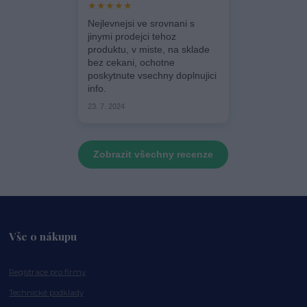
★★★★★
Nejlevnejsi ve srovnani s
jinymi prodejci tehoz
produktu, v miste, na sklade
bez cekani, ochotne
poskytnute vsechny doplnujici
info.
23. 7. 2024
Zobrazit všechny recenze
Vše o nákupu
Registrace pro firmy
Technické podklady