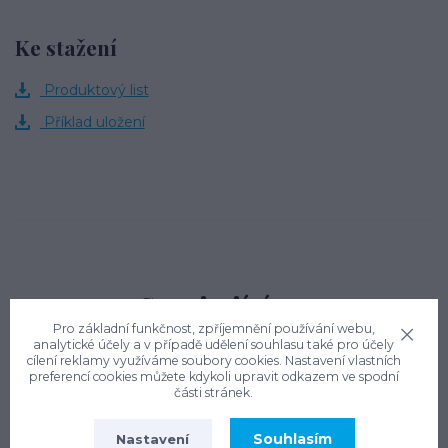
Ke stažení
Produktový list
Příklad uložení
Související
1
zboží
Pro základní funkčnost, zpříjemnění používání webu,
analytické účely a v případě udělení souhlasu také pro účely
cílení reklamy využíváme soubory cookies. Nastavení vlastních
preferencí cookies můžete kdykoli upravit odkazem ve spodní
části stránek.
Souhlasím
Nastavení