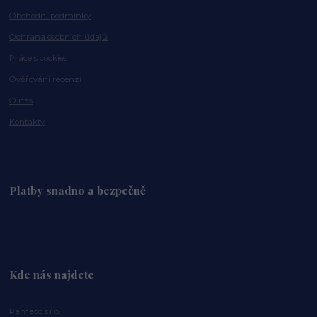
Obchodní podmínky
Ochrana osobních údajů
Práce s cookies
Ověřování recenzí
O nás
Kontakty
Platby snadno a bezpečně
Kde nás najdete
Ramaco s.r.o.