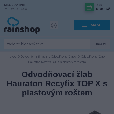
604 272 090
0
ks
0,00 Kč
Po-Pá: 9.00-15.00
Menu
Hledat
Úvod
Odvodnění a filtrace
Odvodňovací žlaby
Odvodňovací žlab
Hauraton Recyfix TOP X s plastovým roštem
Odvodňovací žlab
Hauraton Recyfix TOP X s
plastovým roštem