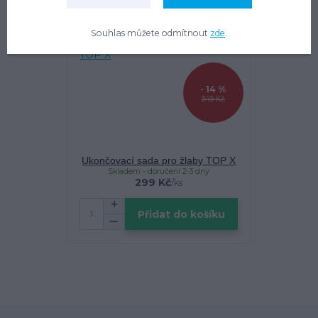
Souhlas můžete odmítnout
zde
.
- 14 %
349 Kč
Ukončovací sada pro žlaby TOP X
Skladem - doručení 2-3 dny
299 Kč
/
ks
Přidat do košíku