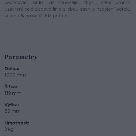
ukončovací sadu (viz související zboží), která umožní
uzavření celé žlabové linie z obou stran a napojení odtoku
ze dna žlabu na KGEM potrubí.
Parametry
Délka
1000 mm
Šířka
119 mm
Výška
89 mm
Hmotnost
2 kg