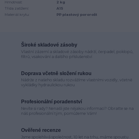
Hmotnost:
2 kg
Třída zatížení:
A15
Materiál krytu:
PP plastový pororošt
Široké skladové zásoby
Vlastní zázemí a skladové zásoby nádrží, čerpadel, poklopů,
filtrů, vsakování a dalšího příslušenství
Doprava včetně složení rukou
Nádrže z našeho skladu rozvážíme vlastními vozidly, včetně
vykládky hydraulickou rukou
Profesionální poradenství
Nevíte si rady? Nenašli jste nějakou informaci? Obraťte se na
náš profesionální tým, pomůžeme Vám!
Ověřené recenze
Jsme spolehlivá společnost, 10 let na trhu, máme spoustu