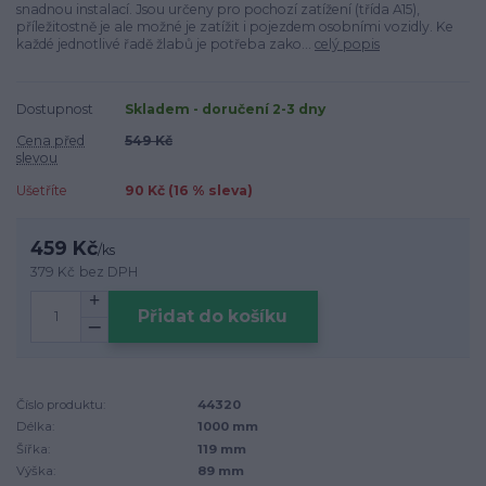
snadnou instalací. Jsou určeny pro pochozí zatížení (třída A15),
příležitostně je ale možné je zatížit i pojezdem osobními vozidly. Ke
každé jednotlivé řadě žlabů je potřeba zako...
celý popis
Dostupnost
Skladem - doručení 2-3 dny
Cena před
549 Kč
slevou
Ušetříte
90 Kč (
16
% sleva)
459 Kč
/
ks
379 Kč
bez DPH
Přidat do košíku
Číslo produktu:
44320
Délka:
1000 mm
Šířka:
119 mm
Výška:
89 mm