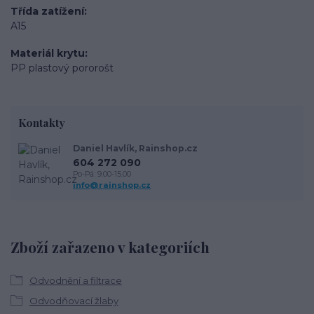
Třída zatížení
A15
Materiál krytu
PP plastový pororošt
Kontakty
Daniel Havlík, Rainshop.cz
604 272 090
Po-Pá: 9.00-15.00
info@rainshop.cz
Zboží zařazeno v kategoriích
Odvodnění a filtrace
Odvodňovací žlaby