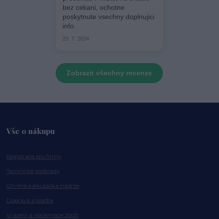
bez cekani, ochotne
poskytnute vsechny doplnujici
info.
23. 7. 2024
Zobrazit všechny recenze
Vše o nákupu
Registrace pro firmy
Technické podklady
On-line kalkulačka nádrže
Doprava a platba
Vrácení a reklamace zboží