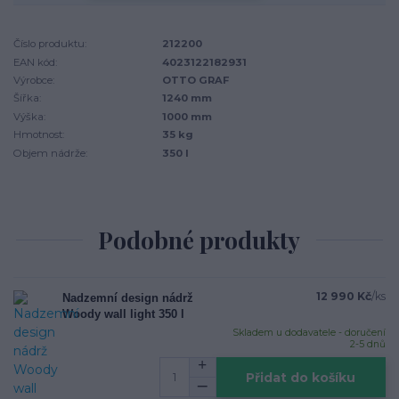
Číslo produktu:
212200
EAN kód:
4023122182931
Výrobce:
OTTO GRAF
Šířka:
1240 mm
Výška:
1000 mm
Hmotnost:
35 kg
Objem nádrže:
350 l
Podobné produkty
12 990 Kč
/
ks
Nadzemní design nádrž
Woody wall light 350 l
Skladem u dodavatele - doručení
2-5 dnů
Přidat do košíku