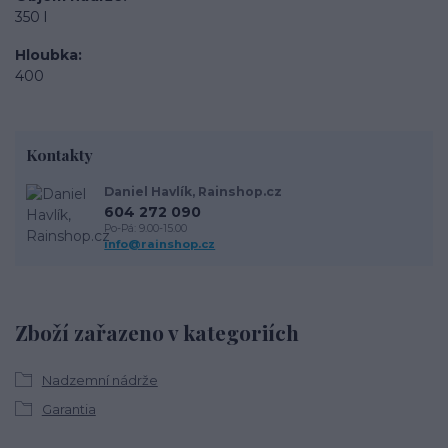
350 l
Hloubka
400
Kontakty
Daniel Havlík, Rainshop.cz
604 272 090
Po-Pá: 9.00-15.00
info@rainshop.cz
Zboží zařazeno v kategoriích
Nadzemní nádrže
Garantia