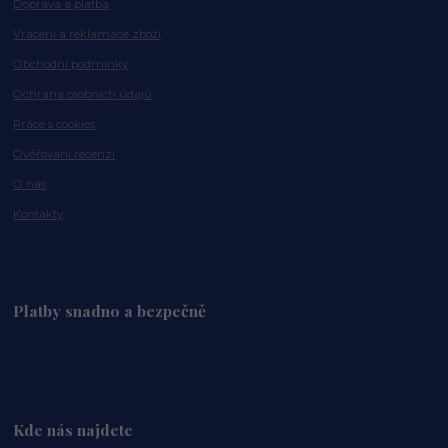
Doprava a platba
Vrácení a reklamace zboží
Obchodní podmínky
Ochrana osobních údajů
Práce s cookies
Ověřování recenzí
O nás
Kontakty
Platby snadno a bezpečně
Kde nás najdete