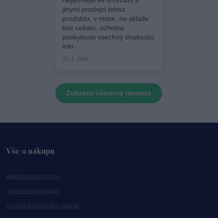
Nejlevnejsi ve srovnani s
jinymi prodejci tehoz
produktu, v miste, na sklade
bez cekani, ochotne
poskytnute vsechny doplnujici
info.
23. 7. 2024
Zobrazit všechny recenze
Vše o nákupu
Registrace pro firmy
Technické podklady
On-line kalkulačka nádrže