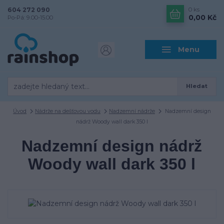
604 272 090
0
ks
0,00 Kč
Po-Pá: 9.00-15.00
Menu
Hledat
Úvod
Nádrže na dešťovou vodu
Nadzemní nádrže
Nadzemní design
nádrž Woody wall dark 350 l
Nadzemní design nádrž
Woody wall dark 350 l