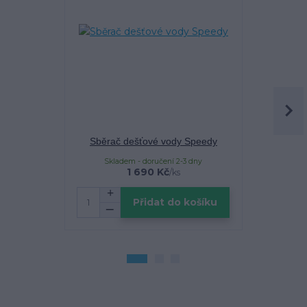
Sběrač dešťové vody Speedy
Šroubov
Skladem u d
Skladem - doručení 2-3 dny
1 690 Kč
/
ks
Přidat do košíku