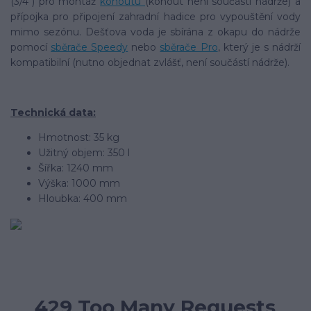
(3/4") pro montáž
kohoutu
(kohout není součástí nádrže) a
přípojka pro připojení zahradní hadice pro vypouštění vody
mimo sezónu. Dešťova voda je sbírána z okapu do nádrže
pomocí
sběrače Speedy
nebo
sběrače Pro
, který je s nádrží
kompatibilní (nutno objednat zvlášť, není součástí nádrže).
Technická data:
Hmotnost: 35 kg
Užitný objem: 350 l
Šířka: 1240 mm
Výška: 1000 mm
Hloubka: 400 mm
429 Too Many Requests