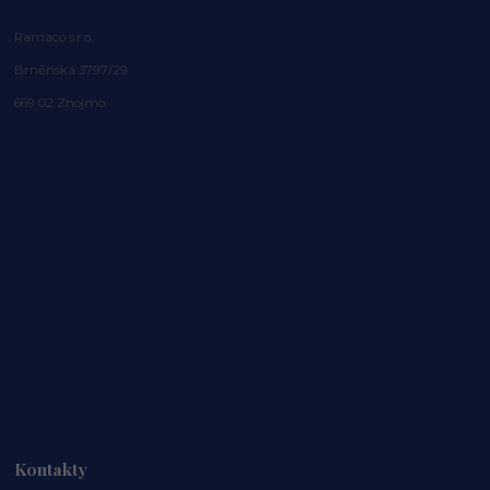
Ramaco s.r.o.
Brněnská 3797/29
669 02 Znojmo
Kontakty