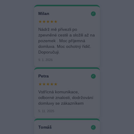
Milan
✓
★★★★★
Nádrž mě přivezli po
zpevněné cestě a složili až na
pozemek . Moc příjemná
domluva. Moc ochotný řidič.
Doporučuji.
9. 1. 2026
Petra
✓
★★★★★
Vstřícná komunikace,
odborné znalosti, dodržování
domluvy se zákazníkem
5. 11. 2025
Tomáš
✓