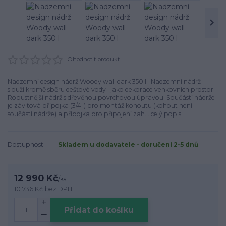
Ohodnotit produkt
Nadzemní design nádrž Woody wall dark 350 l Nadzemní nádrž
slouží kromě sběru dešťové vody i jako dekorace venkovních prostor.
Robustnější nádrž s dřevěnou povrchovou úpravou. Součástí nádrže
je závitová přípojka (3/4") pro montáž kohoutu (kohout není
součástí nádrže) a přípojka pro připojení zah...
celý popis
Dostupnost
Skladem u dodavatele - doručení 2-5 dnů
12 990 Kč
/
ks
10 736 Kč
bez DPH
Přidat do košíku