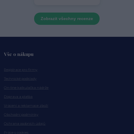
Zobrazit všechny recenze
Vše o nákupu
Registrace pro firmy
Technické podklady
On-line kalkulačka nádrže
Doprava a platba
Vrácení a reklamace zboží
Obchodní podmínky
Ochrana osobních údajů
Práce s cookies