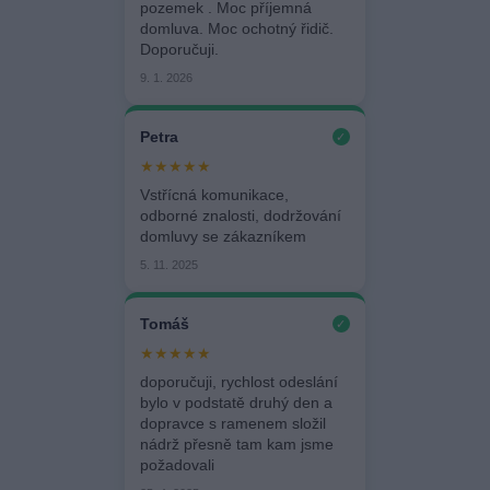
pozemek . Moc příjemná
domluva. Moc ochotný řidič.
Doporučuji.
9. 1. 2026
Petra
✓
★★★★★
Vstřícná komunikace,
odborné znalosti, dodržování
domluvy se zákazníkem
5. 11. 2025
Tomáš
✓
★★★★★
doporučuji, rychlost odeslání
bylo v podstatě druhý den a
dopravce s ramenem složil
nádrž přesně tam kam jsme
požadovali