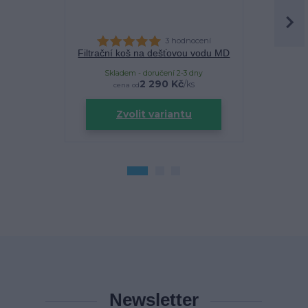
3 hodnocení
Filtrační koš na dešťovou vodu MD
Filtra
Skladem - doručení 2-3 dny
Sklade
2 290 Kč
/
ks
cena od
Zvolit variantu
Newsletter