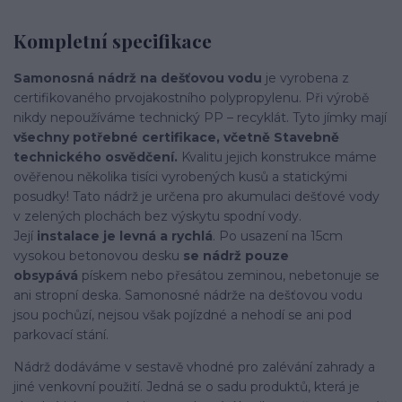
Kompletní specifikace
Samonosná nádrž na dešťovou vodu
je vyrobena z
certifikovaného prvojakostního polypropylenu. Při výrobě
nikdy nepoužíváme technický PP – recyklát. Tyto jímky mají
všechny potřebné certifikace, včetně Stavebně
technického osvědčení.
Kvalitu jejich konstrukce máme
ověřenou několika tisíci vyrobených kusů a statickými
posudky! Tato nádrž je určena pro akumulaci dešťové vody
v zelených plochách bez výskytu spodní vody.
Její
instalace je levná a rychlá
. Po usazení na 15cm
vysokou betonovou desku
se nádrž pouze
obsypává
pískem nebo přesátou zeminou, nebetonuje se
ani stropní deska. Samonosné nádrže na dešťovou vodu
jsou pochůzí, nejsou však pojízdné a nehodí se ani pod
parkovací stání.
Nádrž dodáváme v sestavě vhodné pro zalévání zahrady a
jiné venkovní použití. Jedná se o sadu produktů, která je