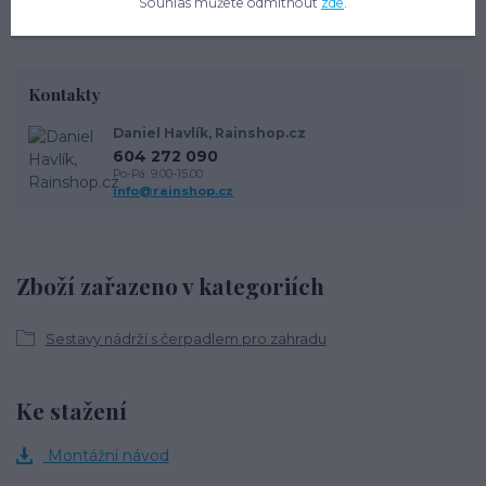
Souhlas můžete odmítnout
zde
.
Ne
Kontakty
Daniel Havlík, Rainshop.cz
604 272 090
Po-Pá: 9.00-15.00
info@rainshop.cz
Zboží zařazeno v kategoriích
Sestavy nádrží s čerpadlem pro zahradu
Ke stažení
Montážní návod