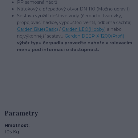
PP samosná nádrž
Nátokový a přepadový otvor DN 110 (Možno upravit)
Sestava využití dešťové vody (čerpadlo, tvarovky,
propojovací hadice, vypouštěcí ventil, odběrná šachta)
Garden Blue(Basic)
/
Garden LEO(Hobby)
a nebo
nejvýkonnější sestavu
Garden DEEP-X 1200(Profi)
-
výběr typu čerpadla proveďte nahoře v rolovacím
menu pod informací o dostupnost.
Parametry
Hmotnost
105 Kg