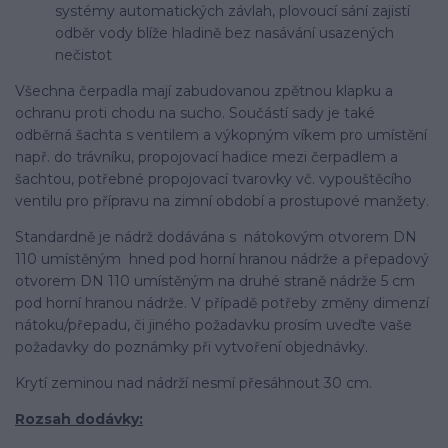
systémy automatických závlah, plovoucí sání zajistí
odběr vody blíže hladině bez nasávání usazených
nečistot
Všechna čerpadla mají zabudovanou zpětnou klapku a
ochranu proti chodu na sucho. Součástí sady je také
odběrná šachta s ventilem a výkopným víkem pro umístění
např. do trávníku, propojovací hadice mezi čerpadlem a
šachtou, potřebné propojovací tvarovky vč. vypouštěcího
ventilu pro přípravu na zimní období a prostupové manžety.
Standardně je nádrž dodávána s nátokovým otvorem DN
110 umístěným hned pod horní hranou nádrže a přepadový
otvorem DN 110 umístěným na druhé straně nádrže 5 cm
pod horní hranou nádrže. V případě potřeby změny dimenzí
nátoku/přepadu, či jiného požadavku prosím uveďte vaše
požadavky do poznámky při vytvoření objednávky.
Krytí zeminou nad nádrží nesmí přesáhnout 30 cm.
Rozsah dodávky: