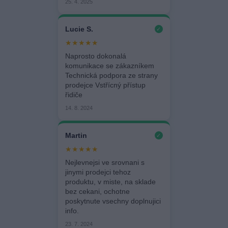
25. 4. 2025
Lucie S.
✓
★★★★★
Naprosto dokonalá
komunikace se zákazníkem
Technická podpora ze strany
prodejce Vstřícný přístup
řidiče
14. 8. 2024
Martin
✓
★★★★★
Nejlevnejsi ve srovnani s
jinymi prodejci tehoz
produktu, v miste, na sklade
bez cekani, ochotne
poskytnute vsechny doplnujici
info.
23. 7. 2024