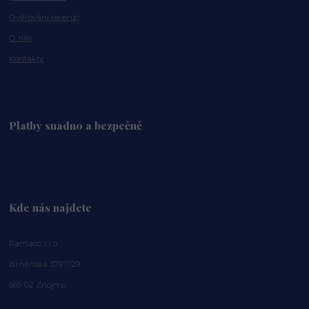
Ověřování recenzí
O nás
Kontakty
Platby snadno a bezpečně
Kde nás najdete
Ramaco s.r.o.
Brněnská 3797/29
669 02 Znojmo