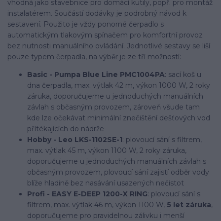
vhodná jako stavebnice pro domácí kutily, popř. pro montáž
instalatérem. Součástí dodávky je podrobný návod k
sestavení. Použito je vždy ponorné čerpadlo s
automatickým tlakovým spínačem pro komfortní provoz
bez nutnosti manuálního ovládání. Jednotlivé sestavy se liší
pouze typem čerpadla, na výběr je ze tří možností:
Basic - Pumpa Blue Line PMC1004PA
: sací koš u
dna čerpadla, max. výtlak 42 m, výkon 1000 W, 2 roky
záruka, doporučujeme u jednoduchých manuálních
závlah s občasným provozem, zároveň všude tam
kde lze očekávat minimální znečištění dešťových vod
přítékajících do nádrže
Hobby - Leo LKS-1102SE-1
: plovoucí sání s filtrem,
max. výtlak 45 m, výkon 1100 W, 2 roky záruka,
doporučujeme u jednoduchých manuálních závlah s
občasným provozem, plovoucí sání zajistí odběr vody
blíže hladině bez nasávání usazených nečistot
Profi - EASY E-DEEP 1200-X RING
: plovoucí sání s
filtrem, max. výtlak 46 m, výkon 1100 W,
5 let záruka
,
doporučujeme pro pravidelnou zálivku i menší