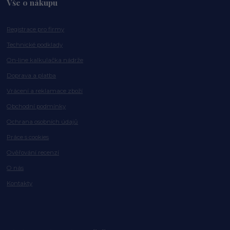
Vše o nákupu
Registrace pro firmy
Technické podklady
On-line kalkulačka nádrže
Doprava a platba
Vrácení a reklamace zboží
Obchodní podmínky
Ochrana osobních údajů
Práce s cookies
Ověřování recenzí
O nás
Kontakty