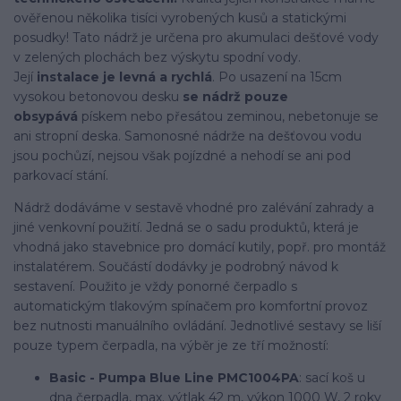
ověřenou několika tisíci vyrobených kusů a statickými
posudky! Tato nádrž je určena pro akumulaci dešťové vody
v zelených plochách bez výskytu spodní vody.
Její
instalace je levná a rychlá
. Po usazení na 15cm
vysokou betonovou desku
se nádrž pouze
obsypává
pískem nebo přesátou zeminou, nebetonuje se
ani stropní deska. Samonosné nádrže na dešťovou vodu
jsou pochůzí, nejsou však pojízdné a nehodí se ani pod
parkovací stání.
Nádrž dodáváme v sestavě vhodné pro zalévání zahrady a
jiné venkovní použití. Jedná se o sadu produktů, která je
vhodná jako stavebnice pro domácí kutily, popř. pro montáž
instalatérem. Součástí dodávky je podrobný návod k
sestavení. Použito je vždy ponorné čerpadlo s
automatickým tlakovým spínačem pro komfortní provoz
bez nutnosti manuálního ovládání. Jednotlivé sestavy se liší
pouze typem čerpadla, na výběr je ze tří možností:
Basic - Pumpa Blue Line PMC1004PA
: sací koš u
dna čerpadla, max. výtlak 42 m, výkon 1000 W, 2 roky