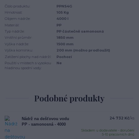
Číslo produktu:
PPNS4G
Hmotnost:
105 Kg
Objem nádrže:
4000 l
Materiál:
PP
Typ nádrže:
PP částečně samonosná
Vnitřní průměr:
1850 mm
Výška nádrže:
1500 mm
Výška komínku:
200 mm (možno prodloužit)
Zatížení plochy nad nádrží:
Pochozí
Použití v místech s vysokou
Ne
hladinou spodní vody:
Podobné produkty
24 732 Kč
/
ks
Nádrž na dešťovou vodu
PP - samonosná - 4000
Skladem u dodavatele - doručení
5-10 pracovních dnů