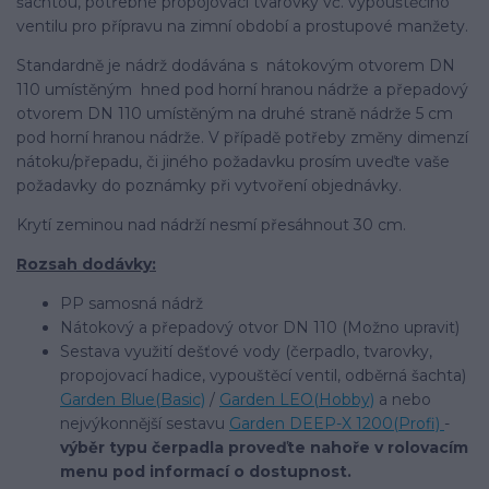
šachtou, potřebné propojovací tvarovky vč. vypouštěcího
ventilu pro přípravu na zimní období a prostupové manžety.
Standardně je nádrž dodávána s nátokovým otvorem DN
110 umístěným hned pod horní hranou nádrže a přepadový
otvorem DN 110 umístěným na druhé straně nádrže 5 cm
pod horní hranou nádrže. V případě potřeby změny dimenzí
nátoku/přepadu, či jiného požadavku prosím uveďte vaše
požadavky do poznámky při vytvoření objednávky.
Krytí zeminou nad nádrží nesmí přesáhnout 30 cm.
Rozsah dodávky:
PP samosná nádrž
Nátokový a přepadový otvor DN 110 (Možno upravit)
Sestava využití dešťové vody (čerpadlo, tvarovky,
propojovací hadice, vypouštěcí ventil, odběrná šachta)
Garden Blue(Basic)
/
Garden LEO(Hobby)
a nebo
nejvýkonnější sestavu
Garden DEEP-X 1200(Profi)
-
výběr typu čerpadla proveďte nahoře v rolovacím
menu pod informací o dostupnost.