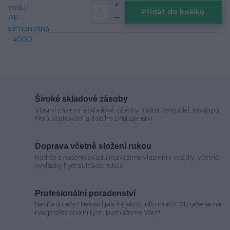
Přidat do košíku
Široké skladové zásoby
Vlastní zázemí a skladové zásoby nádrží, čerpadel, poklopů,
filtrů, vsakování a dalšího příslušenství
Doprava včetně složení rukou
Nádrže z našeho skladu rozvážíme vlastními vozidly, včetně
vykládky hydraulickou rukou
Profesionální poradenství
Nevíte si rady? Nenašli jste nějakou informaci? Obraťte se na
náš profesionální tým, pomůžeme Vám!