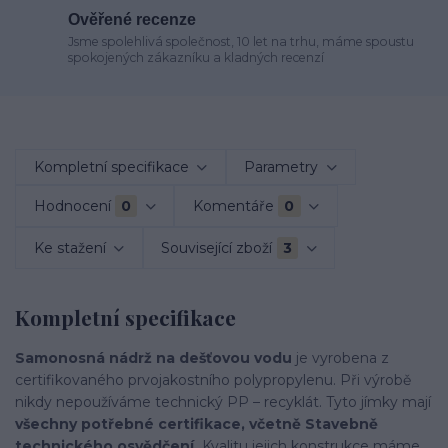
Ověřené recenze
Jsme spolehlivá společnost, 10 let na trhu, máme spoustu
spokojených zákazníku a kladných recenzí
Kompletní specifikace
Parametry
Hodnocení
0
Komentáře
0
Ke stažení
Související zboží
3
Kompletní specifikace
Samonosná nádrž na dešťovou vodu
je vyrobena z
certifikovaného prvojakostního polypropylenu. Při výrobě
nikdy nepoužíváme technický PP – recyklát. Tyto jímky mají
všechny potřebné certifikace, včetně Stavebně
technického osvědčení.
Kvalitu jejich konstrukce máme