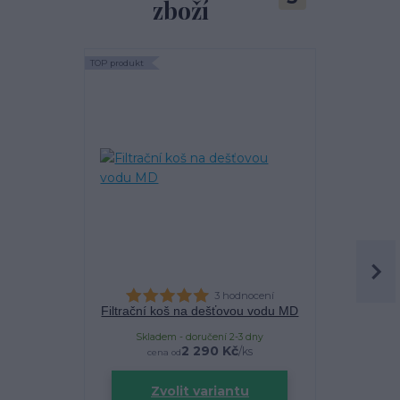
zboží
TOP produkt
TOP produkt
Akce
3 hodnocení
Filtrační koš na dešťovou vodu MD
Filtra
Skladem - doručení 2-3 dny
Sklade
2 290 Kč
/
ks
cena od
Zvolit variantu