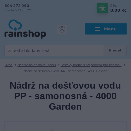
604 272 090
0
ks
0,00 Kč
Po-Pá: 9.00-15.00
Menu
Hledat
Úvod
Nádrže na dešťovou vodu
Sestavy nádrží s čerpadlem pro zahradu
Nádrž na dešťovou vodu PP - samonosná - 4000 Garden
Nádrž na dešťovou vodu
PP - samonosná - 4000
Garden