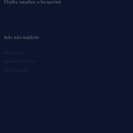
Platby snadno a bezpečně
Kde nás najdete
Ramaco s.r.o.
Brněnská 3797/29
669 02 Znojmo