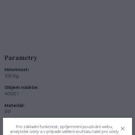
Parametry
Hmotnost
105 Kg
Objem nádrže
4000 l
Materiál
PP
Vnitřní průměr
Pro základní funkčnost, zpříjemnění používání webu,
1850 mm
analytické účely a v případě udělení souhlasu také pro účely