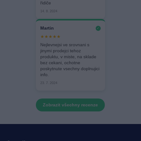
řidiče
14. 8. 2024
Martin
✓
★★★★★
Nejlevnejsi ve srovnani s
jinymi prodejci tehoz
produktu, v miste, na sklade
bez cekani, ochotne
poskytnute vsechny doplnujici
info.
23. 7. 2024
Zobrazit všechny recenze