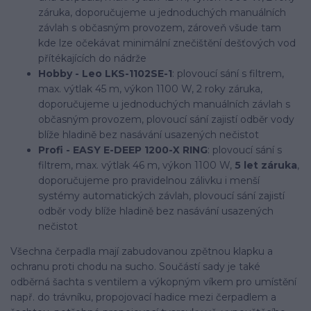
záruka, doporučujeme u jednoduchých manuálních
závlah s občasným provozem, zároveň všude tam
kde lze očekávat minimální znečištění dešťových vod
přítékajících do nádrže
Hobby - Leo LKS-1102SE-1
: plovoucí sání s filtrem,
max. výtlak 45 m, výkon 1100 W, 2 roky záruka,
doporučujeme u jednoduchých manuálních závlah s
občasným provozem, plovoucí sání zajistí odběr vody
blíže hladině bez nasávání usazených nečistot
Profi - EASY E-DEEP 1200-X RING
: plovoucí sání s
filtrem, max. výtlak 46 m, výkon 1100 W,
5 let záruka
,
doporučujeme pro pravidelnou zálivku i menší
systémy automatických závlah, plovoucí sání zajistí
odběr vody blíže hladině bez nasávání usazených
nečistot
Všechna čerpadla mají zabudovanou zpětnou klapku a
ochranu proti chodu na sucho. Součástí sady je také
odběrná šachta s ventilem a výkopným víkem pro umístění
např. do trávníku, propojovací hadice mezi čerpadlem a