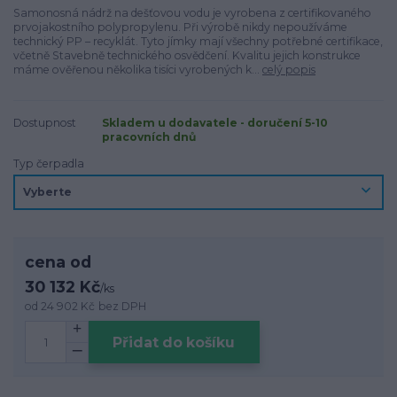
Samonosná nádrž na dešťovou vodu je vyrobena z certifikovaného
prvojakostního polypropylenu. Při výrobě nikdy nepoužíváme
technický PP – recyklát. Tyto jímky mají všechny potřebné certifikace,
včetně Stavebně technického osvědčení. Kvalitu jejich konstrukce
máme ověřenou několika tisíci vyrobených k...
celý popis
Dostupnost
Skladem u dodavatele - doručení 5-10
pracovních dnů
Typ čerpadla
cena od
30 132 Kč
/
ks
od
24 902 Kč
bez DPH
Přidat do košíku