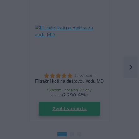
Akce
3 hodnocení
Filtrační koš na dešťovou vodu MD
Filtra
Skladem - doručení 2-3 dny
Sklade
2 290 Kč
/
ks
cena od
Zvolit variantu