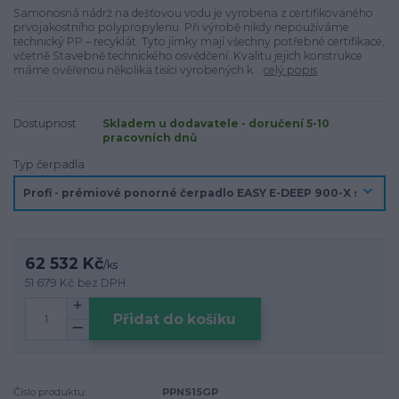
Samonosná nádrž na dešťovou vodu je vyrobena z certifikovaného
prvojakostního polypropylenu. Při výrobě nikdy nepoužíváme
technický PP – recyklát. Tyto jímky mají všechny potřebné certifikace,
včetně Stavebně technického osvědčení. Kvalitu jejich konstrukce
máme ověřenou několika tisíci vyrobených k...
celý popis
Dostupnost
Skladem u dodavatele - doručení 5-10
pracovních dnů
Typ čerpadla
62 532 Kč
/
ks
51 679 Kč
bez DPH
Přidat do košíku
Číslo produktu:
PPNS15GP