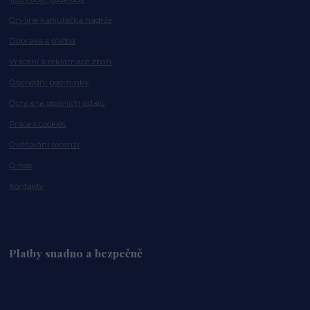
On-line kalkulačka nádrže
Doprava a platba
Vrácení a reklamace zboží
Obchodní podmínky
Ochrana osobních údajů
Práce s cookies
Ověřování recenzí
O nás
Kontakty
Platby snadno a bezpečně