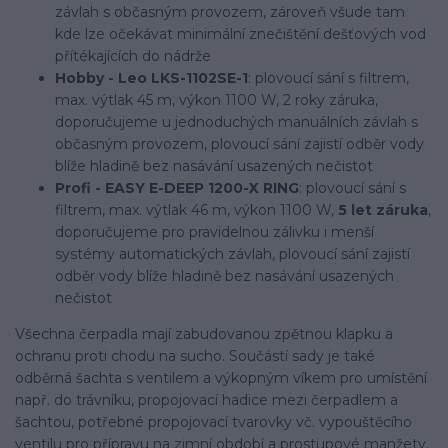
závlah s občasným provozem, zároveň všude tam
kde lze očekávat minimální znečištění dešťových vod
přítékajících do nádrže
Hobby - Leo LKS-1102SE-1
: plovoucí sání s filtrem,
max. výtlak 45 m, výkon 1100 W, 2 roky záruka,
doporučujeme u jednoduchých manuálních závlah s
občasným provozem, plovoucí sání zajistí odběr vody
blíže hladině bez nasávání usazených nečistot
Profi - EASY E-DEEP 1200-X RING
: plovoucí sání s
filtrem, max. výtlak 46 m, výkon 1100 W,
5 let záruka
,
doporučujeme pro pravidelnou zálivku i menší
systémy automatických závlah, plovoucí sání zajistí
odběr vody blíže hladině bez nasávání usazených
nečistot
Všechna čerpadla mají zabudovanou zpětnou klapku a
ochranu proti chodu na sucho. Součástí sady je také
odběrná šachta s ventilem a výkopným víkem pro umístění
např. do trávníku, propojovací hadice mezi čerpadlem a
šachtou, potřebné propojovací tvarovky vč. vypouštěcího
ventilu pro přípravu na zimní období a prostupové manžety.