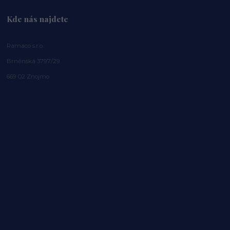
Kde nás najdete
Ramaco s.r.o.
Brněnská 3797/29
669 02 Znojmo