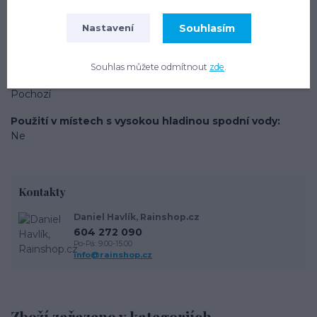
2000 mm
Souhlasím
Nastavení
Výška komínku
200 mm (možno prodloužit)
Souhlas můžete odmítnout
zde
.
Zatížení plochy nad nádrží
Pochozí
Použití v místech s vysokou hladinou spodní vody
Ne
Kontakty
Daniel Havlík, Rainshop.cz
604 272 090
Po-Pá: 9.00-15.00
info@rainshop.cz
Zboží zařazeno v kategoriích