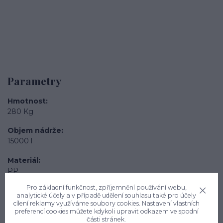
Parametry
Hmotnost
280 Kg
Objem nádrže
15000 l
Materiál
PP
Pro základní funkčnost, zpříjemnění používání webu,
Vnitřní průměr
analytické účely a v případě udělení souhlasu také pro účely
3050 mm
cílení reklamy využíváme soubory cookies. Nastavení vlastních
preferencí cookies můžete kdykoli upravit odkazem ve spodní
Výška nádrže
části stránek.