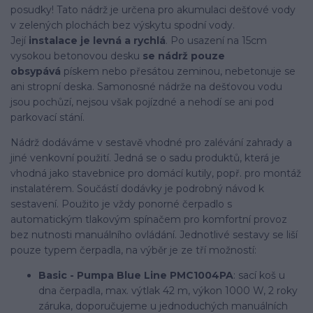
posudky! Tato nádrž je určena pro akumulaci dešťové vody
v zelených plochách bez výskytu spodní vody.
Její
instalace je levná a rychlá
. Po usazení na 15cm
vysokou betonovou desku
se nádrž pouze
obsypává
pískem nebo přesátou zeminou, nebetonuje se
ani stropní deska. Samonosné nádrže na dešťovou vodu
jsou pochůzí, nejsou však pojízdné a nehodí se ani pod
parkovací stání.
Nádrž dodáváme v sestavě vhodné pro zalévání zahrady a
jiné venkovní použití. Jedná se o sadu produktů, která je
vhodná jako stavebnice pro domácí kutily, popř. pro montáž
instalatérem. Součástí dodávky je podrobný návod k
sestavení. Použito je vždy ponorné čerpadlo s
automatickým tlakovým spínačem pro komfortní provoz
bez nutnosti manuálního ovládání. Jednotlivé sestavy se liší
pouze typem čerpadla, na výběr je ze tří možností:
Basic - Pumpa Blue Line PMC1004PA
: sací koš u
dna čerpadla, max. výtlak 42 m, výkon 1000 W, 2 roky
záruka, doporučujeme u jednoduchých manuálních