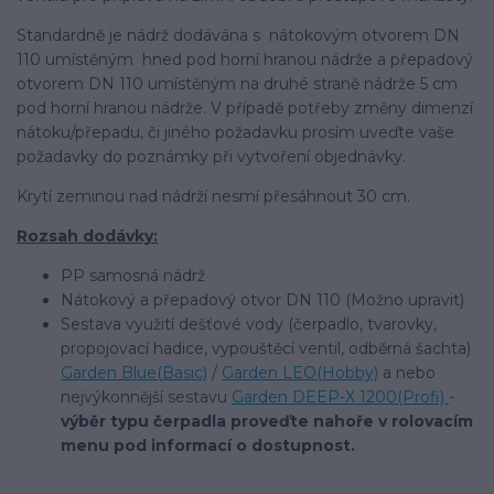
Standardně je nádrž dodávána s nátokovým otvorem DN
110 umístěným hned pod horní hranou nádrže a přepadový
otvorem DN 110 umístěným na druhé straně nádrže 5 cm
pod horní hranou nádrže. V případě potřeby změny dimenzí
nátoku/přepadu, či jiného požadavku prosím uveďte vaše
požadavky do poznámky při vytvoření objednávky.
Krytí zeminou nad nádrží nesmí přesáhnout 30 cm.
Rozsah dodávky:
PP samosná nádrž
Nátokový a přepadový otvor DN 110 (Možno upravit)
Sestava využití dešťové vody (čerpadlo, tvarovky,
propojovací hadice, vypouštěcí ventil, odběrná šachta)
Garden Blue(Basic)
/
Garden LEO(Hobby)
a nebo
nejvýkonnější sestavu
Garden DEEP-X 1200(Profi)
-
výběr typu čerpadla proveďte nahoře v rolovacím
menu pod informací o dostupnost.