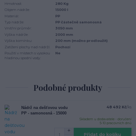
Hmotnost:
280 Kg
Objem nádrže:
15000 l
Materiál:
PP
Typ nádrže:
PP částečně samonosná
Vnitřní průměr:
3050 mm
Výška nádrže:
2000 mm
Výška komínku:
200 mm (možno prodloužit)
Zatížení plochy nad nádrží:
Pochozí
Použití v místech s vysokou
Ne
hladinou spodní vody:
Podobné produkty
48 492 Kč
/
ks
Nádrž na dešťovou vodu
PP - samonosná - 15000
Skladem u dodavatele - doručení
5-10 pracovních dnů
Přidat do košíku