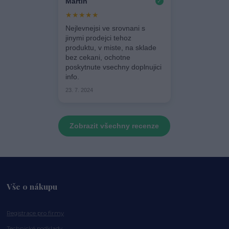
Martin
✓
★★★★★
Nejlevnejsi ve srovnani s
jinymi prodejci tehoz
produktu, v miste, na sklade
bez cekani, ochotne
poskytnute vsechny doplnujici
info.
23. 7. 2024
Zobrazit všechny recenze
Vše o nákupu
Registrace pro firmy
Technické podklady