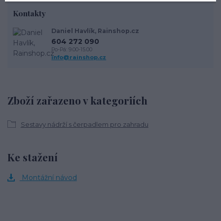
Kontakty
Daniel Havlík, Rainshop.cz
604 272 090
Po-Pá: 9.00-15.00
info@rainshop.cz
Zboží zařazeno v kategoriích
Sestavy nádrží s čerpadlem pro zahradu
Ke stažení
Montážní návod