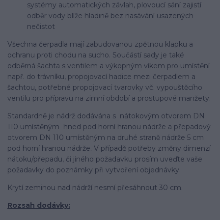
systémy automatických závlah, plovoucí sání zajistí
odběr vody blíže hladině bez nasávání usazených
nečistot
Všechna čerpadla mají zabudovanou zpětnou klapku a
ochranu proti chodu na sucho. Součástí sady je také
odběrná šachta s ventilem a výkopným víkem pro umístění
např. do trávníku, propojovací hadice mezi čerpadlem a
šachtou, potřebné propojovací tvarovky vč. vypouštěcího
ventilu pro přípravu na zimní období a prostupové manžety.
Standardně je nádrž dodávána s nátokovým otvorem DN
110 umístěným hned pod horní hranou nádrže a přepadový
otvorem DN 110 umístěným na druhé straně nádrže 5 cm
pod horní hranou nádrže. V případě potřeby změny dimenzí
nátoku/přepadu, či jiného požadavku prosím uveďte vaše
požadavky do poznámky při vytvoření objednávky.
Krytí zeminou nad nádrží nesmí přesáhnout 30 cm.
Rozsah dodávky: