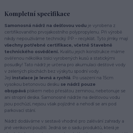
Kompletní specifikace
Samonosná nádrž na dešťovou vodu
je vyrobena z
certifikovaného prvojakostního polypropylenu. Při výrobě
nikdy nepoužíváme technický PP – recyklát. Tyto jímky mají
všechny potřebné certifikace, včetně Stavebně
technického osvědčení.
Kvalitu jejich konstrukce máme
ověřenou několika tisíci vyrobených kusů a statickými
posudky! Tato nádrž je určena pro akumulaci dešťové vody
v zelených plochách bez výskytu spodní vody.
Její
instalace je levná a rychlá
. Po usazení na 15cm
vysokou betonovou desku
se nádrž pouze
obsypává
pískem nebo přesátou zeminou, nebetonuje se
ani stropní deska. Samonosné nádrže na dešťovou vodu
jsou pochůzí, nejsou však pojízdné a nehodí se ani pod
parkovací stání.
Nádrž dodáváme v sestavě vhodné pro zalévání zahrady a
jiné venkovní použití. Jedná se o sadu produktů, která je