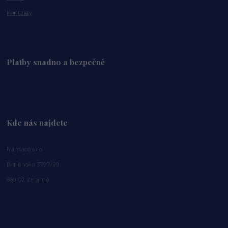
Kontakty
Platby snadno a bezpečně
Kde nás najdete
Ramaco s.r.o.
Brněnská 3797/29
669 02 Znojmo