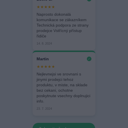
★★★★★
Naprosto dokonalá
komunikace se zákazníkem
Technická podpora ze strany
prodejce Vstřícný přístup
řidiče
14. 8. 2024
Martin
✓
★★★★★
Nejlevnejsi ve srovnani s
jinymi prodejci tehoz
produktu, v miste, na sklade
bez cekani, ochotne
poskytnute vsechny doplnujici
info.
23. 7. 2024