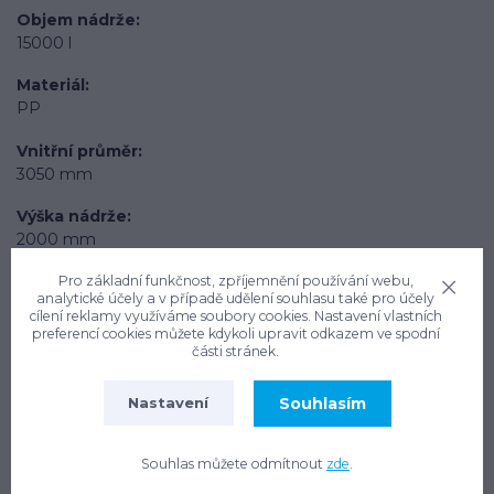
Objem nádrže
15000 l
Materiál
PP
Vnitřní průměr
3050 mm
Výška nádrže
2000 mm
Výška komínku
Pro základní funkčnost, zpříjemnění používání webu,
analytické účely a v případě udělení souhlasu také pro účely
200 mm (možno prodloužit)
cílení reklamy využíváme soubory cookies. Nastavení vlastních
preferencí cookies můžete kdykoli upravit odkazem ve spodní
Zatížení plochy nad nádrží
části stránek.
Pochozí
Souhlasím
Nastavení
Použití v místech s vysokou hladinou spodní vody
Ne
Souhlas můžete odmítnout
zde
.