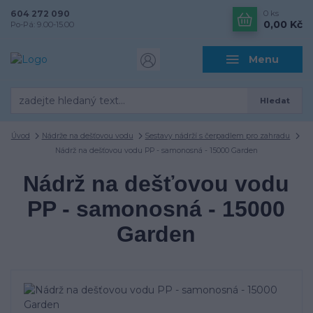
604 272 090
0
ks
0,00 Kč
Po-Pá: 9.00-15.00
Menu
Hledat
Úvod
Nádrže na dešťovou vodu
Sestavy nádrží s čerpadlem pro zahradu
Nádrž na dešťovou vodu PP - samonosná - 15000 Garden
Nádrž na dešťovou vodu
PP - samonosná - 15000
Garden