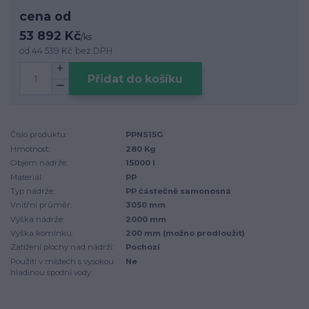
cena od
53 892 Kč
/
ks
od
44 539 Kč
bez DPH
Přidat do košíku
Číslo produktu:
PPNS15G
Hmotnost:
280 Kg
Objem nádrže:
15000 l
Materiál:
PP
Typ nádrže:
PP částečně samonosná
Vnitřní průměr:
3050 mm
Výška nádrže:
2000 mm
Výška komínku:
200 mm (možno prodloužit)
Zatížení plochy nad nádrží:
Pochozí
Použití v místech s vysokou
Ne
hladinou spodní vody: