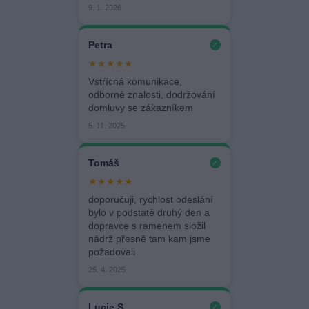
9. 1. 2026
Petra
✓
★★★★★
Vstřícná komunikace,
odborné znalosti, dodržování
domluvy se zákazníkem
5. 11. 2025
Tomáš
✓
★★★★★
doporučuji, rychlost odeslání
bylo v podstatě druhý den a
dopravce s ramenem složil
nádrž přesně tam kam jsme
požadovali
25. 4. 2025
Lucie S.
✓