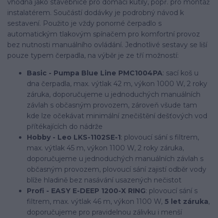
vhodná jako stavebnice pro domácí kutily, popř. pro montáž
instalatérem. Součástí dodávky je podrobný návod k
sestavení. Použito je vždy ponorné čerpadlo s
automatickým tlakovým spínačem pro komfortní provoz
bez nutnosti manuálního ovládání. Jednotlivé sestavy se liší
pouze typem čerpadla, na výběr je ze tří možností:
Basic - Pumpa Blue Line PMC1004PA
: sací koš u
dna čerpadla, max. výtlak 42 m, výkon 1000 W, 2 roky
záruka, doporučujeme u jednoduchých manuálních
závlah s občasným provozem, zároveň všude tam
kde lze očekávat minimální znečištění dešťových vod
přítékajících do nádrže
Hobby - Leo LKS-1102SE-1
: plovoucí sání s filtrem,
max. výtlak 45 m, výkon 1100 W, 2 roky záruka,
doporučujeme u jednoduchých manuálních závlah s
občasným provozem, plovoucí sání zajistí odběr vody
blíže hladině bez nasávání usazených nečistot
Profi - EASY E-DEEP 1200-X RING
: plovoucí sání s
filtrem, max. výtlak 46 m, výkon 1100 W,
5 let záruka
,
doporučujeme pro pravidelnou zálivku i menší