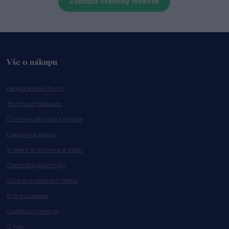
Zobrazit všechny recenze
Vše o nákupu
Registrace pro firmy
Technické podklady
On-line kalkulačka nádrže
Doprava a platba
Vrácení a reklamace zboží
Obchodní podmínky
Ochrana osobních údajů
Práce s cookies
Ověřování recenzí
O nás