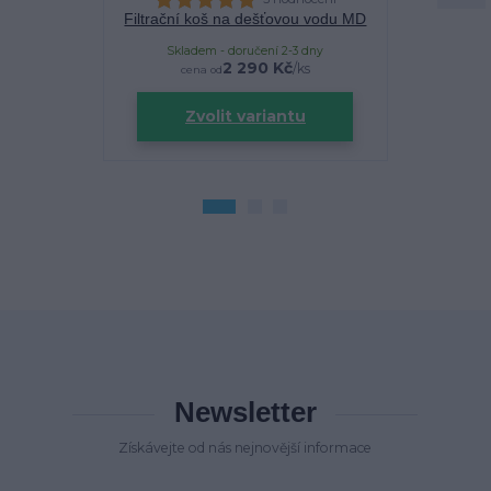
Filtrační koš na dešťovou vodu MD
Filtra
Skladem - doručení 2-3 dny
Sklade
2 290 Kč
/
ks
cena od
Zvolit variantu
Newsletter
Získávejte od nás nejnovější informace