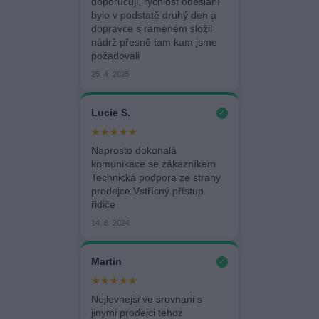
doporučuji, rychlost odeslání
bylo v podstatě druhý den a
dopravce s ramenem složil
nádrž přesně tam kam jsme
požadovali
25. 4. 2025
Lucie S.
✓
★★★★★
Naprosto dokonalá
komunikace se zákazníkem
Technická podpora ze strany
prodejce Vstřícný přístup
řidiče
14. 8. 2024
Martin
✓
★★★★★
Nejlevnejsi ve srovnani s
jinymi prodejci tehoz