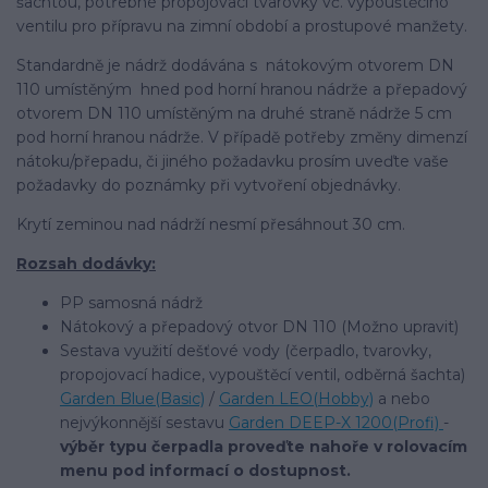
šachtou, potřebné propojovací tvarovky vč. vypouštěcího
ventilu pro přípravu na zimní období a prostupové manžety.
Standardně je nádrž dodávána s nátokovým otvorem DN
110 umístěným hned pod horní hranou nádrže a přepadový
otvorem DN 110 umístěným na druhé straně nádrže 5 cm
pod horní hranou nádrže. V případě potřeby změny dimenzí
nátoku/přepadu, či jiného požadavku prosím uveďte vaše
požadavky do poznámky při vytvoření objednávky.
Krytí zeminou nad nádrží nesmí přesáhnout 30 cm.
Rozsah dodávky:
PP samosná nádrž
Nátokový a přepadový otvor DN 110 (Možno upravit)
Sestava využití dešťové vody (čerpadlo, tvarovky,
propojovací hadice, vypouštěcí ventil, odběrná šachta)
Garden Blue(Basic)
/
Garden LEO(Hobby)
a nebo
nejvýkonnější sestavu
Garden DEEP-X 1200(Profi)
-
výběr typu čerpadla proveďte nahoře v rolovacím
menu pod informací o dostupnost.