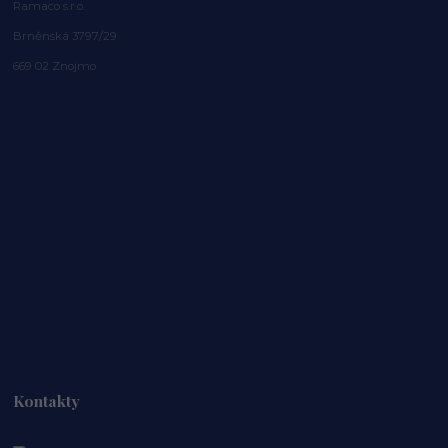
Ramaco s.r.o.
Brněnská 3797/29
669 02 Znojmo
Kontakty