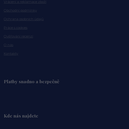
Vrácení a reklamace zboží
Obchodní podmínky
Ochrana osobních údajů
Práce s cookies
Ověřování recenzí
O nás
Kontakty
Platby snadno a bezpečně
Kde nás najdete