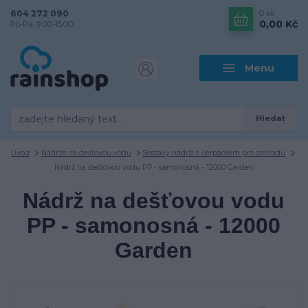
604 272 090
0
ks
0,00 Kč
Po-Pá: 9.00-15.00
Menu
Hledat
Úvod
Nádrže na dešťovou vodu
Sestavy nádrží s čerpadlem pro zahradu
Nádrž na dešťovou vodu PP - samonosná - 12000 Garden
Nádrž na dešťovou vodu
PP - samonosná - 12000
Garden