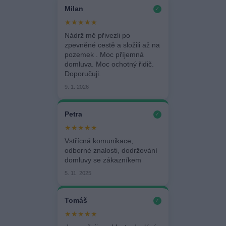
Milan
✓
★★★★★
Nádrž mě přivezli po
zpevněné cestě a složili až na
pozemek . Moc příjemná
domluva. Moc ochotný řidič.
Doporučuji.
9. 1. 2026
Petra
✓
★★★★★
Vstřícná komunikace,
odborné znalosti, dodržování
domluvy se zákazníkem
5. 11. 2025
Tomáš
✓
★★★★★