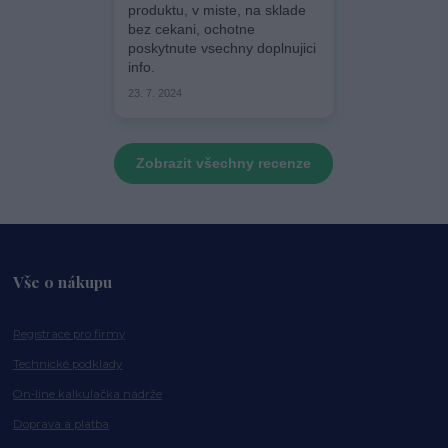
produktu, v miste, na sklade
bez cekani, ochotne
poskytnute vsechny doplnujici
info.
23. 7. 2024
Zobrazit všechny recenze
Vše o nákupu
Registrace pro firmy
Technické podklady
On-line kalkulačka nádrže
Doprava a platba