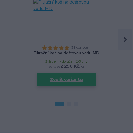
3 hodnocení
Filtrační koš na dešťovou vodu MD
Filtra
Skladem - doručení 2-3 dny
Sklade
2 290 Kč
/
ks
cena od
Zvolit variantu