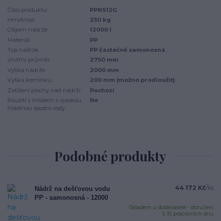
Číslo produktu:
PPNS12G
Hmotnost:
250 kg
Objem nádrže:
12000 l
Materiál:
PP
Typ nádrže:
PP částečně samonosná
Vnitřní průměr:
2750 mm
Výška nádrže:
2000 mm
Výška komínku:
200 mm (možno prodloužit)
Zatížení plochy nad nádrží:
Pochozí
Použití v místech s vysokou
Ne
hladinou spodní vody:
Podobné produkty
44 172 Kč
/
ks
Nádrž na dešťovou vodu
PP - samonosná - 12000
Skladem u dodavatele - doručení
5-10 pracovních dnů