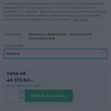
Samonosná nádrž na dešťovou vodu je vyrobena z certifikovaného
prvojakostního polypropylenu. Při výrobě nikdy nepoužíváme
technický PP – recyklát. Tyto jímky mají všechny potřebné certifikace,
včetně Stavebně technického osvědčení. Kvalitu jejich konstrukce
máme ověřenou několika tisíci vyrobených k...
celý popis
Dostupnost
Skladem u dodavatele - doručení 5-10
pracovních dnů
Typ čerpadla
cena od
49 572 Kč
/
ks
od
40 969 Kč
bez DPH
Přidat do košíku