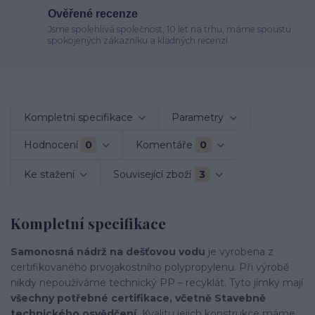
Ověřené recenze
Jsme spolehlivá společnost, 10 let na trhu, máme spoustu
spokojených zákazníku a kladných recenzí
Kompletní specifikace
Parametry
Hodnocení
0
Komentáře
0
Ke stažení
Související zboží
3
Kompletní specifikace
Samonosná nádrž na dešťovou vodu
je vyrobena z
certifikovaného prvojakostního polypropylenu. Při výrobě
nikdy nepoužíváme technický PP – recyklát. Tyto jímky mají
všechny potřebné certifikace, včetně Stavebně
technického osvědčení.
Kvalitu jejich konstrukce máme