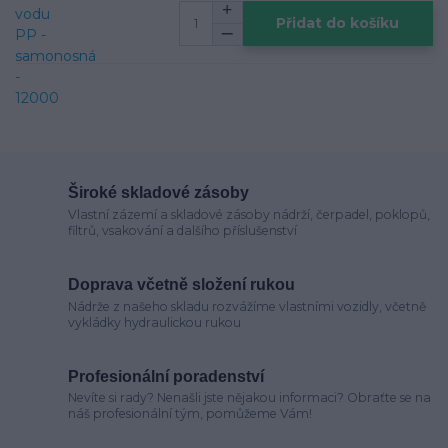
Přidat do košíku
Široké skladové zásoby
Vlastní zázemí a skladové zásoby nádrží, čerpadel, poklopů,
filtrů, vsakování a dalšího příslušenství
Doprava včetně složení rukou
Nádrže z našeho skladu rozvážíme vlastními vozidly, včetně
vykládky hydraulickou rukou
Profesionální poradenství
Nevíte si rady? Nenašli jste nějakou informaci? Obraťte se na
náš profesionální tým, pomůžeme Vám!