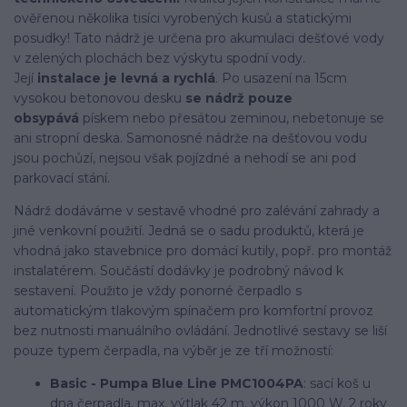
ověřenou několika tisíci vyrobených kusů a statickými
posudky! Tato nádrž je určena pro akumulaci dešťové vody
v zelených plochách bez výskytu spodní vody.
Její
instalace je levná a rychlá
. Po usazení na 15cm
vysokou betonovou desku
se nádrž pouze
obsypává
pískem nebo přesátou zeminou, nebetonuje se
ani stropní deska. Samonosné nádrže na dešťovou vodu
jsou pochůzí, nejsou však pojízdné a nehodí se ani pod
parkovací stání.
Nádrž dodáváme v sestavě vhodné pro zalévání zahrady a
jiné venkovní použití. Jedná se o sadu produktů, která je
vhodná jako stavebnice pro domácí kutily, popř. pro montáž
instalatérem. Součástí dodávky je podrobný návod k
sestavení. Použito je vždy ponorné čerpadlo s
automatickým tlakovým spínačem pro komfortní provoz
bez nutnosti manuálního ovládání. Jednotlivé sestavy se liší
pouze typem čerpadla, na výběr je ze tří možností:
Basic - Pumpa Blue Line PMC1004PA
: sací koš u
dna čerpadla, max. výtlak 42 m, výkon 1000 W, 2 roky