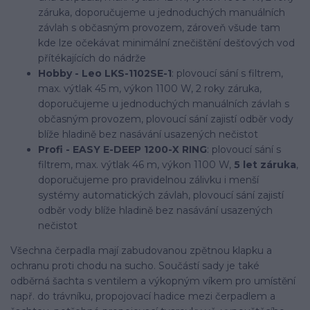
záruka, doporučujeme u jednoduchých manuálních
závlah s občasným provozem, zároveň všude tam
kde lze očekávat minimální znečištění dešťových vod
přítékajících do nádrže
Hobby - Leo LKS-1102SE-1
: plovoucí sání s filtrem,
max. výtlak 45 m, výkon 1100 W, 2 roky záruka,
doporučujeme u jednoduchých manuálních závlah s
občasným provozem, plovoucí sání zajistí odběr vody
blíže hladině bez nasávání usazených nečistot
Profi - EASY E-DEEP 1200-X RING
: plovoucí sání s
filtrem, max. výtlak 46 m, výkon 1100 W,
5 let záruka
,
doporučujeme pro pravidelnou zálivku i menší
systémy automatických závlah, plovoucí sání zajistí
odběr vody blíže hladině bez nasávání usazených
nečistot
Všechna čerpadla mají zabudovanou zpětnou klapku a
ochranu proti chodu na sucho. Součástí sady je také
odběrná šachta s ventilem a výkopným víkem pro umístění
např. do trávníku, propojovací hadice mezi čerpadlem a