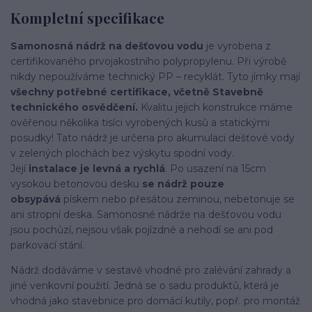
Kompletní specifikace
Samonosná nádrž na dešťovou vodu
je vyrobena z
certifikovaného prvojakostního polypropylenu. Při výrobě
nikdy nepoužíváme technický PP – recyklát. Tyto jímky mají
všechny potřebné certifikace, včetně Stavebně
technického osvědčení.
Kvalitu jejich konstrukce máme
ověřenou několika tisíci vyrobených kusů a statickými
posudky! Tato nádrž je určena pro akumulaci dešťové vody
v zelených plochách bez výskytu spodní vody.
Její
instalace je levná a rychlá
. Po usazení na 15cm
vysokou betonovou desku
se nádrž pouze
obsypává
pískem nebo přesátou zeminou, nebetonuje se
ani stropní deska. Samonosné nádrže na dešťovou vodu
jsou pochůzí, nejsou však pojízdné a nehodí se ani pod
parkovací stání.
Nádrž dodáváme v sestavě vhodné pro zalévání zahrady a
jiné venkovní použití. Jedná se o sadu produktů, která je
vhodná jako stavebnice pro domácí kutily, popř. pro montáž