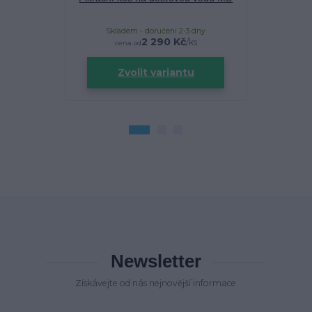
Skladem - doručení 2-3 dny
Sklade
2 290 Kč
/
ks
cena od
Zvolit variantu
Newsletter
Získávejte od nás nejnovější informace