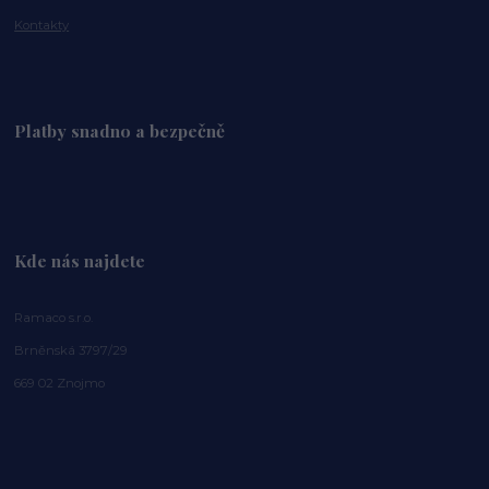
Kontakty
Platby snadno a bezpečně
Kde nás najdete
Ramaco s.r.o.
Brněnská 3797/29
669 02 Znojmo