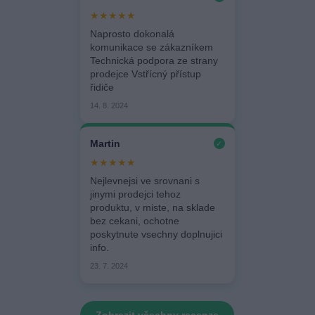
★★★★★
Naprosto dokonalá
komunikace se zákazníkem
Technická podpora ze strany
prodejce Vstřícný přístup
řidiče
14. 8. 2024
Martin
✓
★★★★★
Nejlevnejsi ve srovnani s
jinymi prodejci tehoz
produktu, v miste, na sklade
bez cekani, ochotne
poskytnute vsechny doplnujici
info.
23. 7. 2024
Zobrazit všechny recenze