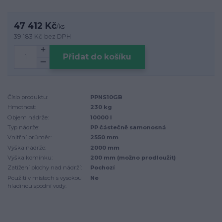
47 412 Kč
/
ks
39 183 Kč
bez DPH
Přidat do košíku
Číslo produktu:
PPNS10GB
Hmotnost:
230 kg
Objem nádrže:
10000 l
Typ nádrže:
PP částečně samonosná
Vnitřní průměr:
2550 mm
Výška nádrže:
2000 mm
Výška komínku:
200 mm (možno prodloužit)
Zatížení plochy nad nádrží:
Pochozí
Použití v místech s vysokou
Ne
hladinou spodní vody: