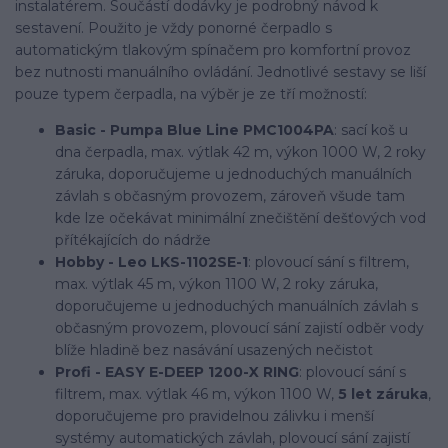
instalatérem. Součástí dodávky je podrobný návod k
sestavení. Použito je vždy ponorné čerpadlo s
automatickým tlakovým spínačem pro komfortní provoz
bez nutnosti manuálního ovládání. Jednotlivé sestavy se liší
pouze typem čerpadla, na výběr je ze tří možností:
Basic - Pumpa Blue Line PMC1004PA
: sací koš u
dna čerpadla, max. výtlak 42 m, výkon 1000 W, 2 roky
záruka, doporučujeme u jednoduchých manuálních
závlah s občasným provozem, zároveň všude tam
kde lze očekávat minimální znečištění dešťových vod
přítékajících do nádrže
Hobby - Leo LKS-1102SE-1
: plovoucí sání s filtrem,
max. výtlak 45 m, výkon 1100 W, 2 roky záruka,
doporučujeme u jednoduchých manuálních závlah s
občasným provozem, plovoucí sání zajistí odběr vody
blíže hladině bez nasávání usazených nečistot
Profi - EASY E-DEEP 1200-X RING
: plovoucí sání s
filtrem, max. výtlak 46 m, výkon 1100 W,
5 let záruka
,
doporučujeme pro pravidelnou zálivku i menší
systémy automatických závlah, plovoucí sání zajistí