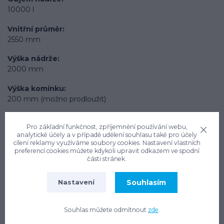
10000 l
Vnitřní průměr
2550 mm
Výška nádrže
2000 mm
Výška komínku
200 mm (možno prodloužit)
Typ produktu
Pro základní funkčnost, zpříjemnění používání webu,
Systémy pro zalévání zahrady
analytické účely a v případě udělení souhlasu také pro účely
cílení reklamy využíváme soubory cookies. Nastavení vlastních
Zatížení plochy nad nádrží
preferencí cookies můžete kdykoli upravit odkazem ve spodní
Pochozí
části stránek.
Použití v místech s vysokou hladinou spodní vody
Souhlasím
Nastavení
Ne
Souhlas můžete odmítnout
zde
.