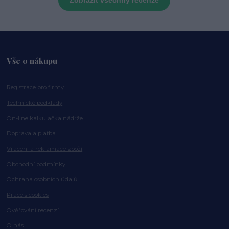
Vše o nákupu
Registrace pro firmy
Technické podklady
On-line kalkulačka nádrže
Doprava a platba
Vrácení a reklamace zboží
Obchodní podmínky
Ochrana osobních údajů
Práce s cookies
Ověřování recenzí
O nás