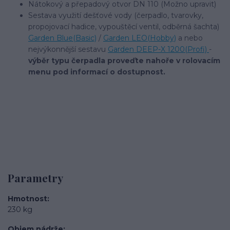
Nátokový a přepadový otvor DN 110 (Možno upravit)
Sestava využití dešťové vody (čerpadlo, tvarovky,
propojovací hadice, vypouštěcí ventil, odběrná šachta)
Garden Blue(Basic)
/
Garden LEO(Hobby)
a nebo
nejvýkonnější sestavu
Garden DEEP-X 1200(Profi)
-
výběr typu čerpadla proveďte nahoře v rolovacím
menu pod informací o dostupnost.
Parametry
Hmotnost
230 kg
Objem nádrže