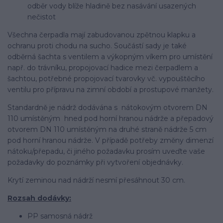
odběr vody blíže hladině bez nasávání usazených
nečistot
Všechna čerpadla mají zabudovanou zpětnou klapku a
ochranu proti chodu na sucho. Součástí sady je také
odběrná šachta s ventilem a výkopným víkem pro umístění
např. do trávníku, propojovací hadice mezi čerpadlem a
šachtou, potřebné propojovací tvarovky vč. vypouštěcího
ventilu pro přípravu na zimní období a prostupové manžety.
Standardně je nádrž dodávána s nátokovým otvorem DN
110 umístěným hned pod horní hranou nádrže a přepadový
otvorem DN 110 umístěným na druhé straně nádrže 5 cm
pod horní hranou nádrže. V případě potřeby změny dimenzí
nátoku/přepadu, či jiného požadavku prosím uveďte vaše
požadavky do poznámky při vytvoření objednávky.
Krytí zeminou nad nádrží nesmí přesáhnout 30 cm.
Rozsah dodávky:
PP samosná nádrž