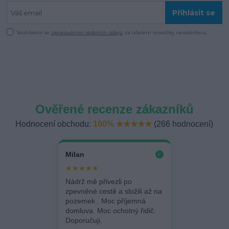
Přihlásit se
Souhlasím se
zpracováním osobních údajů
za účelem rozesílky newsletteru.
Ověřené recenze zákazníků
Hodnocení obchodu:
100% ★★★★★
(266 hodnocení)
Milan
✓
★★★★★
Nádrž mě přivezli po
zpevněné cestě a složili až na
pozemek . Moc příjemná
domluva. Moc ochotný řidič.
Doporučuji.