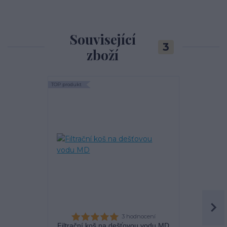
Související
3
zboží
TOP produkt
TOP produkt
Akce
3 hodnocení
Filtrační koš na dešťovou vodu MD
Filtra