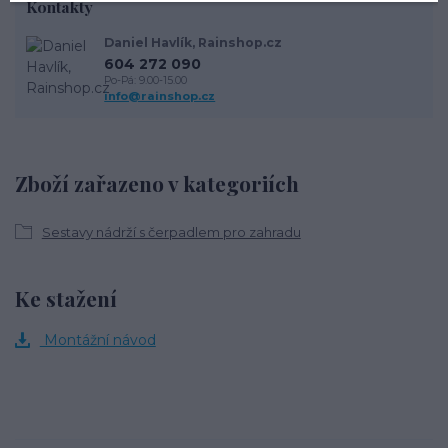
Kontakty
Daniel Havlík, Rainshop.cz
604 272 090
Po-Pá: 9.00-15.00
info@rainshop.cz
Zboží zařazeno v kategoriích
Sestavy nádrží s čerpadlem pro zahradu
Ke stažení
Montážní návod