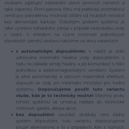
vložkami zajišťující odstranění všech jemných nečistot a
také zápachu. První patrona filtru má praktický protitlakový
ventil pro pravidelnou možnost čištění od hrubších nečistot
bez demontáže kartuše. Důležitým prvkem systému je
také vyřešení náhradního zdroje v případě nedostatku vody
v nádrži. S ohledem na různé možnosti jednotlivých
stavebních záměrů sestavu nabízíme ve dvou variantách:
s automatickým dopouštěním:
v nádrži je stále
udržována minimální hladina vody dopouštěním z
řadu na základě sondy hladiny a její komunikaci s řídící
jednotkou a elektromagnetickým ventilem. Systém
je plně automatický a zároveň maximálně efektivní,
dopouští se vždy jen minimální množství pro funkci
systému.
Doporučujeme použít tuto variantu
všude, kde je to technicky možné!
Všechny prvky
tohoto systému se umisťují nejlépe do technické
místnosti, garáže, sklepa apod.
bez dopouštění:
součástí dodávky není žádný
systém dopouštění, tuto variantu doporučujeme
pouze alternativně, a to v případech, kdy z různých,