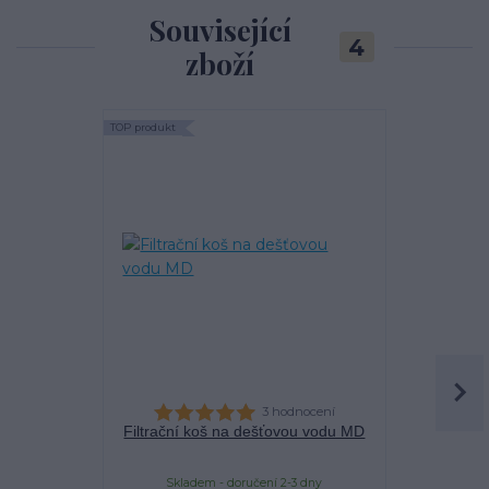
Související
4
zboží
TOP produkt
TOP produkt
Akce
3 hodnocení
Filtrační koš na dešťovou vodu MD
Filtra
Skladem - doručení 2-3 dny
Sklade