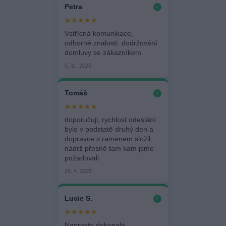
Petra
✓
★★★★★
Vstřícná komunikace,
odborné znalosti, dodržování
domluvy se zákazníkem
5. 11. 2025
Tomáš
✓
★★★★★
doporučuji, rychlost odeslání
bylo v podstatě druhý den a
dopravce s ramenem složil
nádrž přesně tam kam jsme
požadovali
25. 4. 2025
Lucie S.
✓
★★★★★
Naprosto dokonalá