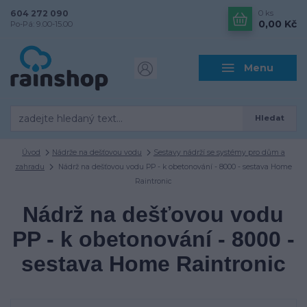
604 272 090
0
ks
0,00 Kč
Po-Pá: 9.00-15.00
Menu
Hledat
Úvod
Nádrže na dešťovou vodu
Sestavy nádrží se systémy pro dům a
zahradu
Nádrž na dešťovou vodu PP - k obetonování - 8000 - sestava Home
Raintronic
Nádrž na dešťovou vodu
PP - k obetonování - 8000 -
sestava Home Raintronic