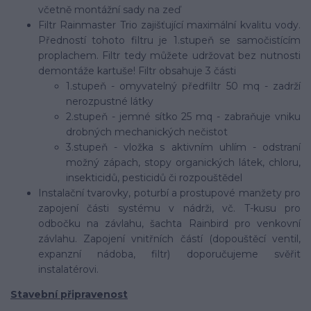
včetně montážní sady na zeď
Filtr Rainmaster Trio zajišťující maximální kvalitu vody.
Předností tohoto filtru je 1.stupeň se samočistícím
proplachem. Filtr tedy můžete udržovat bez nutnosti
demontáže kartuše! Filtr obsahuje 3 části
1.stupeň - omyvatelný předfiltr 50 mq - zadrží
nerozpustné látky
2.stupeň - jemné sítko 25 mq - zabraňuje vniku
drobných mechanických nečistot
3.stupeň - vložka s aktivním uhlím - odstraní
možný zápach, stopy organických látek, chloru,
insekticidů, pesticidů či rozpouštědel
Instalační tvarovky, poturbí a prostupové manžety pro
zapojení části systému v nádrži, vč. T-kusu pro
odbočku na závlahu, šachta Rainbird pro venkovní
závlahu. Zapojení vnitřních částí (dopouštěcí ventil,
expanzní nádoba, filtr) doporučujeme svěřit
instalatérovi.
Stavební připravenost