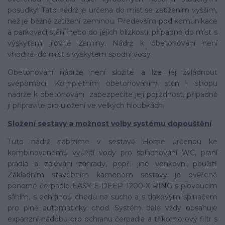
posudky! Tato nádrž je určena do míst se zatížením vyšším,
než je běžné zatížení zeminou. Především pod komunikace
a parkovací stání nebo do jejich blízkosti, případně do míst s
výskytem jílovité zeminy. Nádrž k obetonování není
vhodná do míst s výskytem spodní vody.
Obetonování nádrže není složité a lze jej zvládnout
svépomocí. Kompletním obetonováním stěn i stropu
nádrže k obetonování zabezpečíte její pojízdnost, případně
ji připravíte pro uložení ve velkých hloubkách.
Složení sestavy a možnost volby systému dopouštění
Tuto nádrž nabízíme v sestavě Home určenou ke
kombinovanému využití vody pro splachování WC, praní
prádla a zalévání zahrady, popř. jiné venkovní použití.
Základním stavebním kamenem sestavy je ověřené
ponorné čerpadlo EASY E-DEEP 1200-X RING s plovoucím
sáním, s ochranou chodu na sucho a s tlakovým spínačem
pro plně automatický chod. Systém dále vždy obsahuje
expanzní nádobu pro ochranu čerpadla a tříkomorový filtr s