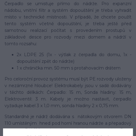
Čerpadlo se umisťuje přímo do nádrže. Pro expanzní
nádobu, vnitřní filtr a systém dopouštění je třeba vyhradit
místo v technické místnosti. V případě, že chcete použít
tento systém včetně dopouštění, je třeba ještě před
samotnou realizací počítat s provedením prostupů v
základové desce pro rozvody mezi domem a nádrží v
tomto rozsahu:
2x LDPE 25 (1x - výtlak z čerpadla do domu, 1x -
dopouštění zpět do nádrže)
1 x chránička min. 50 mm s protahovacím drátem
Pro celoroční provoz systému musí být PE rozvody uloženy
v nezámrzné hloubce! Elektrokabely jsou v sadě dodávány
v těchto délkách: Čerpadlo: 15 m, Sonda hladiny: 15 m,
Elektroventil: 3 m. Kabely je možno nastavit, čerpadlo
vyžaduje kabel 3 x 1,0 mm, sonda hladiny 2 x 0,75 mm.
Standardně je nádrž dodávána s nátokovým otvorem DN
110 umístěným hned pod horní hranou nádrže a přepadový
otvorem DN 110 umístěným na druhé straně nádrže 5 cm