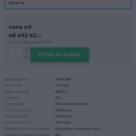
cena od
48 492 Kč
/
ks
od
40 076 Kč
bez DPH
Přidat do košíku
Číslo produktu:
PPNO8H
Hmotnost:
240 kg
Objem nádrže:
8000 l
Materiál:
PP
Typ nádrže:
PP k obetonování
Vnitřní průměr:
2650 mm
Výška nádrže:
1500 mm
Výška komínku:
200 mm
Zatížení plochy nad nádrží:
Pojízdné osobními vozy
Použití v místech s vysokou
Ne