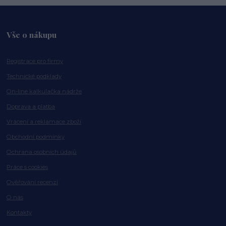
Vše o nákupu
Registrace pro firmy
Technické podklady
On-line kalkulačka nádrže
Doprava a platba
Vrácení a reklamace zboží
Obchodní podmínky
Ochrana osobních údajů
Práce s cookies
Ověřování recenzí
O nás
Kontakty