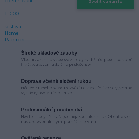
Zvolit variantu
Široké skladové zásoby
Vlastní zázemí a skladové zásoby nádrží, čerpadel, poklopů,
filtrů, vsakování a dalšího příslušenství
Doprava včetně složení rukou
Nádrže z našeho skladu rozvážíme vlastními vozidly, včetně
vykládky hydraulickou rukou
Profesionální poradenství
Nevíte si rady? Nenašli jste nějakou informaci? Obraťte se na
náš profesionální tým, pomůžeme Vám!
Ověřené recenze