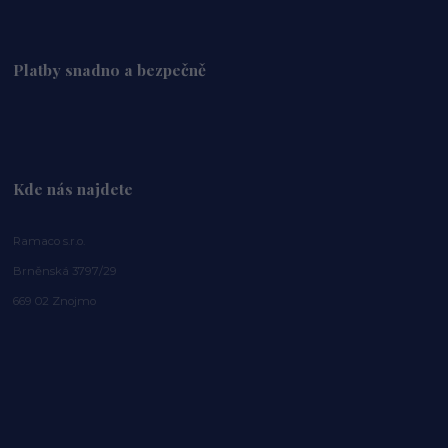
Platby snadno a bezpečně
Kde nás najdete
Ramaco s.r.o.
Brněnská 3797/29
669 02 Znojmo