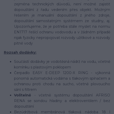
zejména technických důvodů, není možné zajistit
dopouštění z řadu vedením přes objekt. Možným
řešením je manuální dopouštění z jiného zdroje,
dopouštění samostatným systémem ze studny, aj.
Upozorňujeme, že je potřeba stále myslet na normu
EN1717 řešící ochranu vodovodu a v žádném případě
nijak fyzicky nepropojovat rozvody užitkové a rozvody
pitné vody
Rozsah dodávky:
Součástí dodávky je vodotěsná nádrž na vodu, včetně
komínku s plastovým poklopem
Čerpadlo EASY E-DEEP 1200-X RING - výkonná
ponorná automatická vodárna s tlakovým spínačem a
ochranou proti chodu na sucho, včetně plovoucího
sání s filtrem
Volitelně
- včetně systému dopouštění AFRISO
RENA se sondou hladiny a elektroventilem / bez
dopouštění
Bezúdržbová membránová tlaková nádoba 18 l