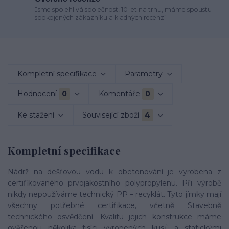
Jsme spolehlivá společnost, 10 let na trhu, máme spoustu
spokojených zákazníku a kladných recenzí
Kompletní specifikace
Parametry
Hodnocení
0
Komentáře
0
Ke stažení
Související zboží
4
Kompletní specifikace
Nádrž na dešťovou vodu k obetonování je vyrobena z
certifikovaného prvojakostního polypropylenu. Při výrobě
nikdy nepoužíváme technický PP – recyklát. Tyto jímky mají
všechny potřebné certifikace, včetně Stavebně
technického osvědčení. Kvalitu jejich konstrukce máme
ověřenou několika tisíci vyrobených kusů a statickými