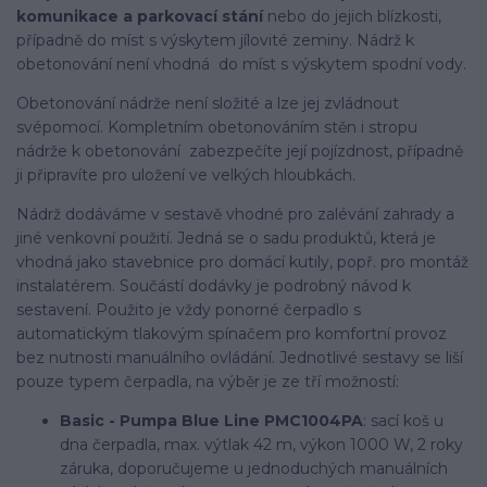
komunikace a parkovací stání
nebo do jejich blízkosti,
případně do míst s výskytem jílovité zeminy. Nádrž k
obetonování není vhodná do míst s výskytem spodní vody.
Obetonování nádrže není složité a lze jej zvládnout
svépomocí. Kompletním obetonováním stěn i stropu
nádrže k obetonování zabezpečíte její pojízdnost, případně
ji připravíte pro uložení ve velkých hloubkách.
Nádrž dodáváme v sestavě vhodné pro zalévání zahrady a
jiné venkovní použití. Jedná se o sadu produktů, která je
vhodná jako stavebnice pro domácí kutily, popř. pro montáž
instalatérem. Součástí dodávky je podrobný návod k
sestavení. Použito je vždy ponorné čerpadlo s
automatickým tlakovým spínačem pro komfortní provoz
bez nutnosti manuálního ovládání. Jednotlivé sestavy se liší
pouze typem čerpadla, na výběr je ze tří možností:
Basic - Pumpa Blue Line PMC1004PA
: sací koš u
dna čerpadla, max. výtlak 42 m, výkon 1000 W, 2 roky
záruka, doporučujeme u jednoduchých manuálních