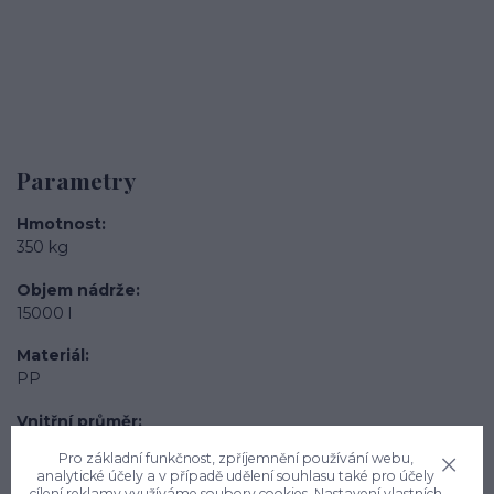
Parametry
Hmotnost
350 kg
Objem nádrže
15000 l
Materiál
PP
Vnitřní průměr
3050 mm
Pro základní funkčnost, zpříjemnění používání webu,
analytické účely a v případě udělení souhlasu také pro účely
Výška nádrže
cílení reklamy využíváme soubory cookies. Nastavení vlastních