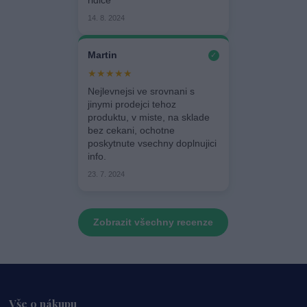
řidiče
14. 8. 2024
Martin
✓
★★★★★
Nejlevnejsi ve srovnani s
jinymi prodejci tehoz
produktu, v miste, na sklade
bez cekani, ochotne
poskytnute vsechny doplnujici
info.
23. 7. 2024
Zobrazit všechny recenze
Vše o nákupu