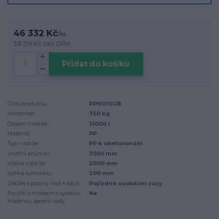
46 332 Kč
/
ks
38 291 Kč
bez DPH
Přidat do košíku
Číslo produktu:
PPNO15GB
Hmotnost:
350 kg
Objem nádrže:
15000 l
Materiál:
PP
Typ nádrže:
PP k obetonování
Vnitřní průměr:
3050 mm
Výška nádrže:
2000 mm
Výška komínku:
200 mm
Zatížení plochy nad nádrží:
Pojízdné osobními vozy
Použití v místech s vysokou
Ne
hladinou spodní vody: