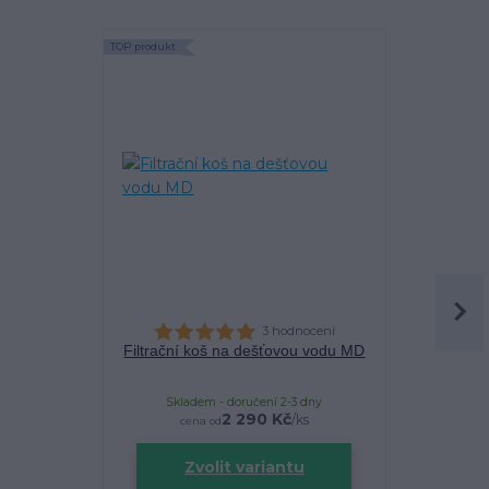
TOP produkt
TOP produkt
Akce
3 hodnocení
Filtrační koš na dešťovou vodu MD
Filtra
Skladem - doručení 2-3 dny
Sklade
2 290 Kč
/
ks
cena od
Zvolit variantu