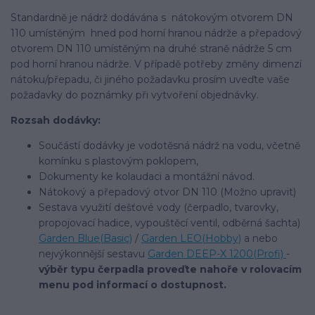
Standardně je nádrž dodávána s nátokovým otvorem DN
110 umístěným hned pod horní hranou nádrže a přepadový
otvorem DN 110 umístěným na druhé straně nádrže 5 cm
pod horní hranou nádrže. V případě potřeby změny dimenzí
nátoku/přepadu, či jiného požadavku prosím uveďte vaše
požadavky do poznámky při vytvoření objednávky.
Rozsah dodávky:
Součástí dodávky je vodotěsná nádrž na vodu, včetně
komínku s plastovým poklopem,
Dokumenty ke kolaudaci a montážní návod.
Nátokový a přepadový otvor DN 110 (Možno upravit)
Sestava využití dešťové vody (čerpadlo, tvarovky,
propojovací hadice, vypouštěcí ventil, odběrná šachta)
Garden Blue(Basic)
/
Garden LEO(Hobby)
a nebo
nejvýkonnější sestavu
Garden DEEP-X 1200(Profi)
-
výběr typu čerpadla proveďte nahoře v rolovacím
menu pod informací o dostupnost.