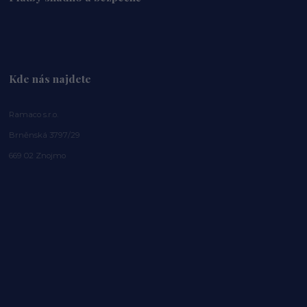
Kde nás najdete
Ramaco s.r.o.
Brněnská 3797/29
669 02 Znojmo