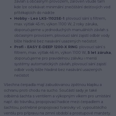
závlah s občasným provozem, zároveň všude tam
kde lze očekávat minimální znečištění dešťových vod
přítékajících do nádrže
Hobby - Leo LKS-1102SE-1
: plovoucí sání s filtrem,
max. výtlak 45 m, výkon 1100 W, 2 roky záruka,
doporučujeme u jednoduchých manuálních závlah s
občasným provozem, plovoucí sání zajistí odběr vody
blíže hladině bez nasávání usazených nečistot
Profi - EASY E-DEEP 1200-X RING
: plovoucí sání s
filtrem, max. výtlak 46 m, výkon 1100 W,
5 let záruka
,
doporučujeme pro pravidelnou zálivku i menší
systémy automatických závlah, plovoucí sání zajistí
odběr vody blíže hladině bez nasávání usazených
nečistot
Všechna čerpadla mají zabudovanou zpětnou klapku a
ochranu proti chodu na sucho. Součástí sady je také
odběrná šachta s ventilem a výkopným víkem pro umístění
např. do trávníku, propojovací hadice mezi čerpadlem a
šachtou, potřebné propojovací tvarovky vč. vypouštěcího
ventilu pro přípravu na zimní období a prostupové manžety.