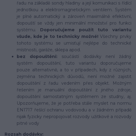
řadu na základě sondy hladiny a její komunikaci s řídící
jednotkou a elektromagnetickým ventilem. Systém
je plně automatický a zároveň maximálně efektivní,
dopouští se vždy jen minimální množství pro funkci
systému.
Doporučujeme použít tuto variantu
všude, kde je to technicky možné!
Všechny prvky
tohoto systému se umisťují nejlépe do technické
místnosti, garáže, sklepa apod.
bez dopouštění:
součástí dodávky není žádný
systém dopouštění, tuto variantu doporučujeme
pouze alternativně, a to v případech, kdy z různých,
zejména technických důvodů, není možné zajistit
dopouštění z řadu vedením přes objekt. Možným
řešením je manuální dopouštění z jiného zdroje,
dopouštění samostatným systémem ze studny, aj.
Upozorňujeme, že je potřeba stále myslet na normu
EN1717 řešící ochranu vodovodu a v žádném případě
nijak fyzicky nepropojovat rozvody užitkové a rozvody
pitné vody
Rozsah dodávky: