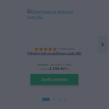
3 hodnocení
Filtrační koš na dešťovou vodu MD
Filtra
Skladem - doručení 2-3 dny
Sklade
2 290 Kč
/
ks
cena od
Zvolit variantu