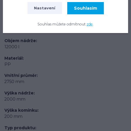
Souhlasím
Nastavení
Parametry
Hmotnost
Souhlas můžete odmítnout
zde
.
320 kg
Objem nádrže
12000 l
Materiál
PP
Vnitřní průměr
2750 mm
Výška nádrže
2000 mm
Výška komínku
200 mm
Typ produktu