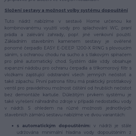
Složení sestavy a možnost volby systému dopouštění
Tuto nádrž nabízíme v sestavě Home určenou ke
kombinovanému využití vody pro splachování WC, praní
prádla a zalévání zahrady, popř. jiné venkovní použití.
Základním stavebním kamenem sestavy je ověřené
ponorné čerpadlo EASY E-DEEP 1200-X RING s plovoucím
sáním, s ochranou chodu na sucho a s tlakovým spínačem
pro plně automatický chod. Systém dále vždy obsahuje
expanzní nádobu pro ochranu čerpadla a tříkomorový filtr s
vložkami zajišťující odstranění všech jemných nečistot a
také zápachu. První patrona filtru má praktický protitlakový
ventil pro pravidelnou možnost čištění od hrubších nečistot
bez demontáže kartuše. Důležitým prvkem systému je
také vyřešení náhradního zdroje v případě nedostatku vody
v nádrži. S ohledem na různé možnosti jednotlivých
stavebních záměrů sestavu nabízíme ve dvou variantách:
s automatickým dopouštěním:
v nádrži je stále
udržována minimální hladina vody dopouštěním z