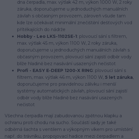
dna čerpadla, max. výtlak 42 m, výkon 1000 W, 2 roky
záruka, doporučujeme u jednoduchých manuálních
závlah s občasným provozem, zároveň všude tam
kde lze očekávat minimální znečištění dešťových vod
přítékajících do nádrže
Hobby - Leo LKS-1102SE-1
: plovoucí sání s filtrem,
max. výtlak 45 m, výkon 1100 W, 2 roky záruka,
doporučujeme u jednoduchých manuálních závlah s
občasným provozem, plovoucí sání zajistí odběr vody
blíže hladině bez nasávání usazených nečistot
Profi - EASY E-DEEP 1200-X RING
: plovoucí sání s
filtrem, max. výtlak 46 m, výkon 1100 W,
5 let záruka
,
doporučujeme pro pravidelnou zálivku i menší
systémy automatických závlah, plovoucí sání zajistí
odběr vody blíže hladině bez nasávání usazených
nečistot
Všechna čerpadla mají zabudovanou zpětnou klapku a
ochranu proti chodu na sucho. Součástí sady je také
odběrná šachta s ventilem a výkopným víkem pro umístění
např. do trávníku, propojovací hadice mezi čerpadlem a