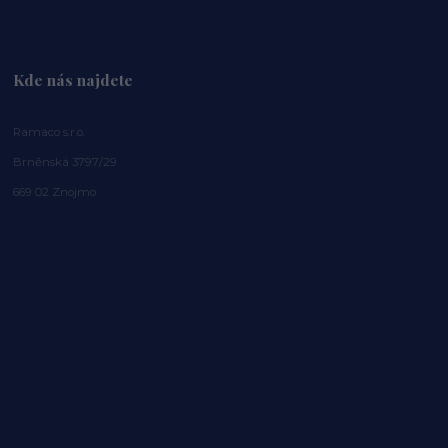
Kde nás najdete
Ramaco s.r.o.
Brněnská 3797/29
669 02 Znojmo