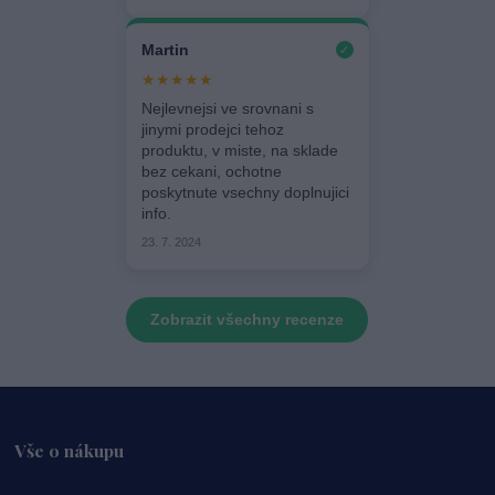
Martin
✓
★★★★★
Nejlevnejsi ve srovnani s
jinymi prodejci tehoz
produktu, v miste, na sklade
bez cekani, ochotne
poskytnute vsechny doplnujici
info.
23. 7. 2024
Zobrazit všechny recenze
Vše o nákupu