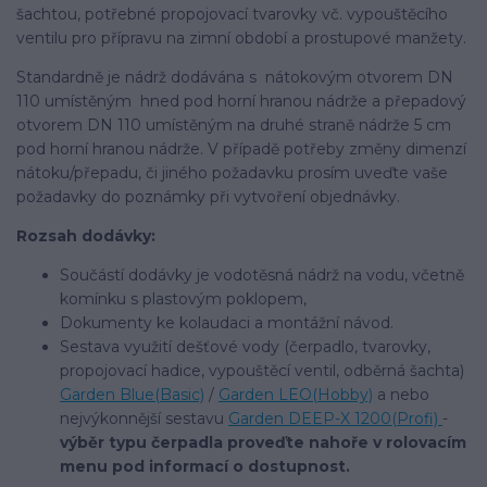
šachtou, potřebné propojovací tvarovky vč. vypouštěcího
ventilu pro přípravu na zimní období a prostupové manžety.
Standardně je nádrž dodávána s nátokovým otvorem DN
110 umístěným hned pod horní hranou nádrže a přepadový
otvorem DN 110 umístěným na druhé straně nádrže 5 cm
pod horní hranou nádrže. V případě potřeby změny dimenzí
nátoku/přepadu, či jiného požadavku prosím uveďte vaše
požadavky do poznámky při vytvoření objednávky.
Rozsah dodávky:
Součástí dodávky je vodotěsná nádrž na vodu, včetně
komínku s plastovým poklopem,
Dokumenty ke kolaudaci a montážní návod.
Sestava využití dešťové vody (čerpadlo, tvarovky,
propojovací hadice, vypouštěcí ventil, odběrná šachta)
Garden Blue(Basic)
/
Garden LEO(Hobby)
a nebo
nejvýkonnější sestavu
Garden DEEP-X 1200(Profi)
-
výběr typu čerpadla proveďte nahoře v rolovacím
menu pod informací o dostupnost.