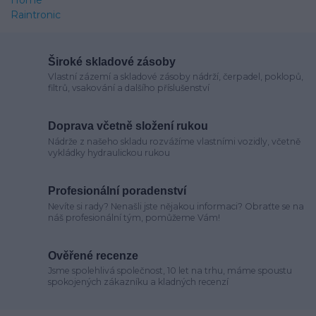
Široké skladové zásoby
Vlastní zázemí a skladové zásoby nádrží, čerpadel, poklopů,
filtrů, vsakování a dalšího příslušenství
Doprava včetně složení rukou
Nádrže z našeho skladu rozvážíme vlastními vozidly, včetně
vykládky hydraulickou rukou
Profesionální poradenství
Nevíte si rady? Nenašli jste nějakou informaci? Obraťte se na
náš profesionální tým, pomůžeme Vám!
Ověřené recenze
Jsme spolehlivá společnost, 10 let na trhu, máme spoustu
spokojených zákazníku a kladných recenzí