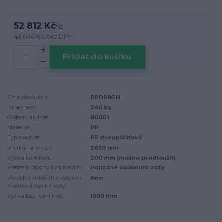
52 812 Kč
/
ks
43 646 Kč
bez DPH
Přidat do košíku
Číslo produktu:
PPDP8GH
Hmotnost:
240 kg
Objem nádrže:
8000 l
Materiál:
PP
Typ nádrže:
PP dvouplášťová
Vnitřní průměr:
2650 mm
Výška komínku:
200 mm (možno prodloužit)
Zatížení plochy nad nádrží:
Pojízdné osobními vozy
Použití v místech s vysokou
Ano
hladinou spodní vody:
Výška bez komínku:
1500 mm