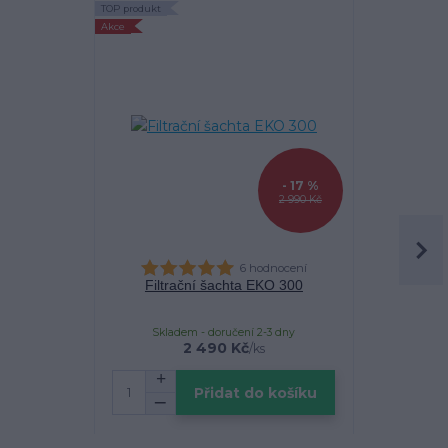
TOP produkt
TOP produkt
Akce
- 17 %
2 990 Kč
6 hodnocení
Filtrační šachta EKO 300
Filtrační k
Skladem - doručení 2-3 dny
Sklade
2 490 Kč
/
ks
cena
Přidat do košíku
Zv