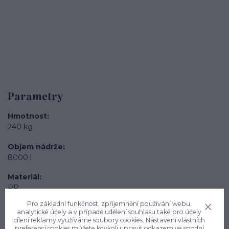
Parametry
Hmotnost
240 kg
Objem nádrže
8000 l
Materiál
PP
Pro základní funkčnost, zpříjemnění používání webu,
Vnitřní průměr
analytické účely a v případě udělení souhlasu také pro účely
2650 mm
cílení reklamy využíváme soubory cookies. Nastavení vlastních
preferencí cookies můžete kdykoli upravit odkazem ve spodní