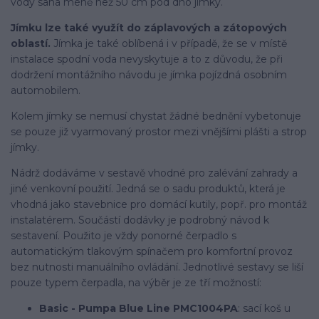
vody sahá méně než 50 cm pod dno jímky.
Jímku lze také využít do záplavových a zátopových
oblastí.
Jímka je také oblíbená i v případě, že se v místě
instalace spodní voda nevyskytuje a to z důvodu, že při
dodržení montážního návodu je jímka pojízdná osobním
automobilem.
Kolem jímky se nemusí chystat žádné bednění vybetonuje
se pouze již vyarmovaný prostor mezi vnějšími plášti a strop
jímky.
Nádrž dodáváme v sestavě vhodné pro zalévání zahrady a
jiné venkovní použití. Jedná se o sadu produktů, která je
vhodná jako stavebnice pro domácí kutily, popř. pro montáž
instalatérem. Součástí dodávky je podrobný návod k
sestavení. Použito je vždy ponorné čerpadlo s
automatickým tlakovým spínačem pro komfortní provoz
bez nutnosti manuálního ovládání. Jednotlivé sestavy se liší
pouze typem čerpadla, na výběr je ze tří možností:
Basic - Pumpa Blue Line PMC1004PA
: sací koš u